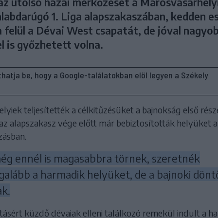
z utolsó hazai mérkőzését a Marosvásárhely
labdarúgó 1. Liga alapszakaszában, kedden e
a felül a Dévai West csapatát, de jóval nagyo
l is győzhetett volna.
líthatja be, hogy a Google-találatokban elöl legyen a Székely
yiek teljesítették a célkitűzésüket a bajnokság első rész
az alapszakasz vége előtt már bebiztosították helyüket a
szásban.
ég ennél is magasabbra törnek, szeretnék
galább a harmadik helyüket, de a bajnoki dönt
ak.
tásért küzdő dévaiak elleni találkozó remekül indult a ha