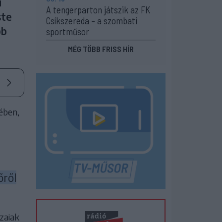
i
A tengerparton játszik az FK
ste
Csíkszereda – a szombati
bb
sportműsor
MÉG TÖBB FRISS HÍR
ében,
őről
zaiak