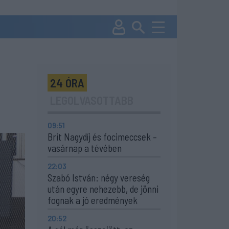
24 ÓRA
LEGOLVASOTTABB
09:51
Brit Nagydíj és focimeccsek –
vasárnap a tévében
22:03
Szabó István: négy vereség
után egyre nehezebb, de jönni
fognak a jó eredmények
20:52