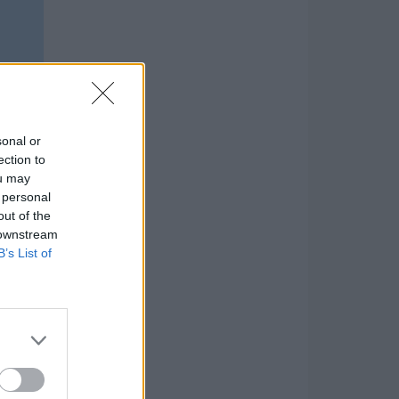
.
sonal or
ection to
3-6
ou may
 personal
out of the
1-6
 downstream
B’s List of
5-0
3-2