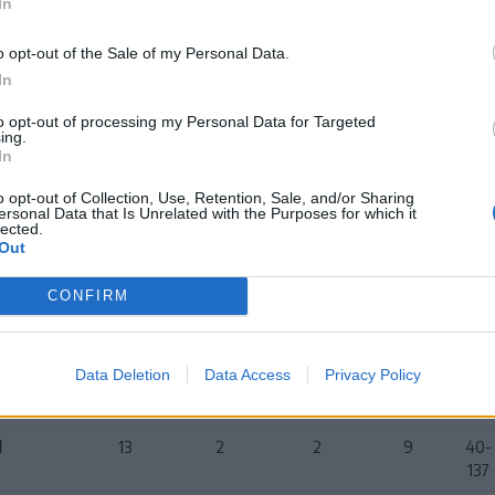
In
pat
Mérkőzés
Győzelem
Döntetlen
Vereség
Gólk
o opt-out of the Sale of my Personal Data.
ited
13
12
0
1
88-
In
24
to opt-out of processing my Personal Data for Targeted
ing.
ub
13
11
0
2
110-
In
varhely
33
o opt-out of Collection, Use, Retention, Sale, and/or Sharing
árhelyi
13
9
1
3
90-
ersonal Data that Is Unrelated with the Purposes for which it
lected.
41
Out
st
13
6
1
6
58-
CONFIRM
46
tgyörgyi
13
5
4
4
53-4
Data Deletion
Data Access
Privacy Policy
l Buzău
13
3
0
10
41-9
l
13
2
2
9
40-
137