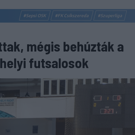
#Sepsi OSK
#FK Csíkszereda
#Szuperliga
tak, mégis behúzták a
helyi futsalosok