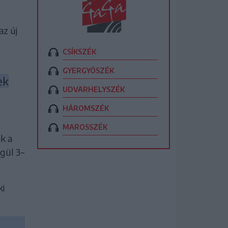
az új
CSÍKSZÉK
GYERGYÓSZÉK
ek
UDVARHELYSZÉK
HÁROMSZÉK
MAROSSZÉK
k a
gül 3–
ki