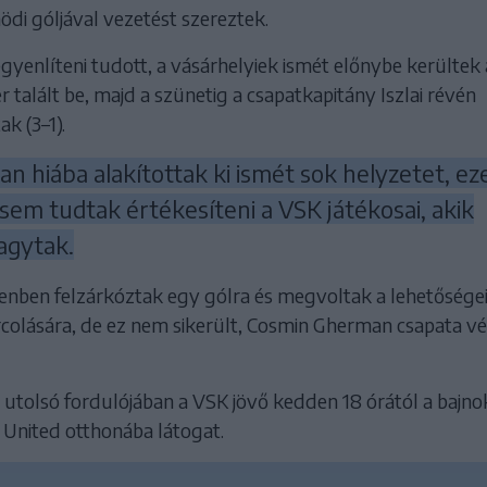
di góljával vezetést szereztek.
yenlíteni tudott, a vásárhelyiek ismét előnybe kerültek 
r talált be, majd a szünetig a csapatkapitány Iszlai révén
k (3–1).
an hiába alakítottak ki ismét sok helyzetet, ez
sem tudtak értékesíteni a VSK játékosai, akik
agytak.
enben felzárkóztak egy gólra és megvoltak a lehetőségei
rcolására, de ez nem sikerült, Cosmin Gherman csapata vé
utolsó fordulójában a VSK jövő kedden 18 órától a bajno
 United otthonába látogat.