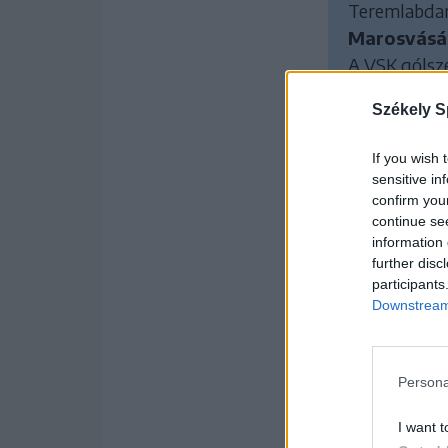
Teremlabdarú
Marosvásár
A VSK gólsze
Székely S
Teremlabdarú
forduló
If you wish 
sensitive in
2025. 01. 12. 17:00
confirm you
continue se
information 
2025. 01. 13. 18:00
further disc
participants
2025. 01. 14. 17:30
Downstream 
2025. 01. 14.
18:00
Persona
I want t
Teremlabdarú