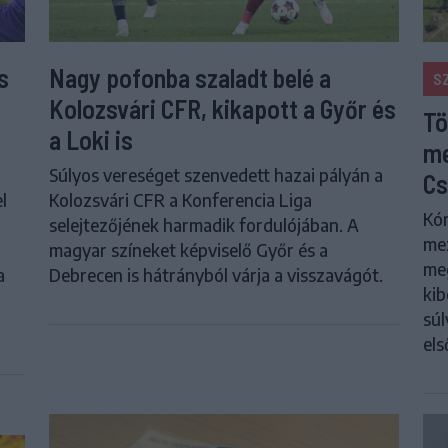
s
Nagy pofonba szaladt belé a
S
Kolozsvári CFR, kikapott a Győr és
Tö
a Loki is
me
Súlyos vereséget szenvedett hazai pályán a
Cs
l
Kolozsvári CFR a Konferencia Liga
Kór
selejtezőjének harmadik fordulójában. A
me
magyar színeket képviselő Győr és a
meg
a
Debrecen is hátrányból várja a visszavágót.
kib
súl
els