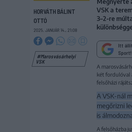
Megnyerte a
VSK a terem
HORVÁTH BÁLINT
3–2-re múlt
OTTÓ
különbségge
2025. JANUÁR 14., 21:08
Itt ál
Sport!
#Marosvásárhelyi
VSK
A marosvásárhel
két fordulóval 
felsőházi ráját
A VSK-nál m
megőrizni le
is álmodozn
A felsőházba ju