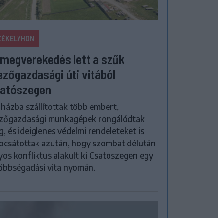
ZÉKELYHON
megverekedés lett a szűk
zőgazdasági úti vitából
atószegen
házba szállítottak több embert,
zőgazdasági munkagépek rongálódtak
, és ideiglenes védelmi rendeleteket is
ocsátottak azután, hogy szombat délután
yos konfliktus alakult ki Csatószegen egy
őbbségadási vita nyomán.