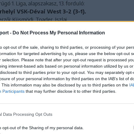
gó 1. Liga, alapszakasz, 13. forduló:
helyi VSK–Dévai West 3–2 (3–1).
rzői: Küsmödi, Toader, Iszlai.
port -
Do Not Process My Personal Information
gó 1. Liga, 2024–2025-ös szezon, alapszakasz, 13
to opt-out of the sale, sharing to third parties, or processing of your per
formation for targeted advertising by us, please use the below opt-out s
Mausoleul Mărăşeşti
Futsal Klub
r selection. Please note that after your opt-out request is processed y
Székelyudvarhely
eing interest-based ads based on personal information utilized by us or
disclosed to third parties prior to your opt-out. You may separately opt-
Luceafărul Buzău
Galaci United
losure of your personal information by third parties on the IAB’s list of
. This information may also be disclosed by us to third parties on the
IA
Sepsiszentgyörgyi Sepsi-
Temesvári CFR
Participants
that may further disclose it to other third parties.
SIC
Marosvásárhelyi VSK
Dévai West
l Data Processing Opt Outs
o opt-out of the Sharing of my personal data.
gó 1. Liga, 2024–2025-ös szezon, alapszakasz