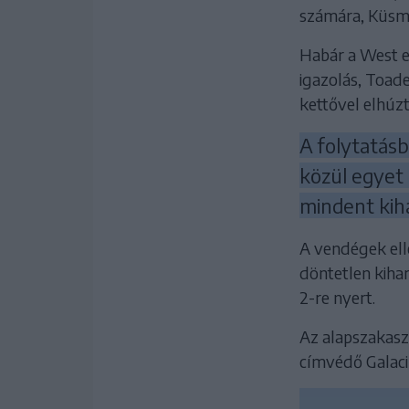
számára, Küsmö
Habár a West eg
igazolás, Toade
kettővel elhúzta
A folytatásb
közül egyet 
mindent kih
A vendégek ell
döntetlen kiha
2-re nyert.
Az alapszakasz 
címvédő Galaci