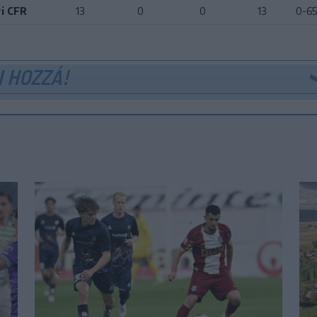
i CFR
13
0
0
13
0-6
 HOZZÁ!