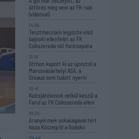
A gól már összejött, az
áttörés még nem az FK-nak
(videóval)
14:55
Tesztmeccsen legyőzte első
bajnoki ellenfelét az FK
Csíkszereda női focicsapata
13:16
Otthon kapott ki az újonctól a
Marosvásárhelyi ASA, a
Steaua sem tudott nyerni
10:41
Kulcsjátékosok nélkül készül a
Farul az FK Csíkszereda ellen
10:24
Aranyérmek sokaságával tért
haza Kőszegről a Godako
09:46