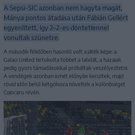
A Sepsi-SIC azonban nem hagyta magát,
Mánya pontos átadása után Fábián Gellért
egyenlített, így 2–2-es döntetlennel
vonultak szünetre.
A második félidőben hasonló volt a játék képe: a
Galaci United birtokolta többet a labdát, a hazaiak
pedig gyors támadásokkal próbáltak veszélyeztetni.
A vendégek azonban ismét előnybe kerültek, majd
rövid időn belül kétgólosra növelték a különbséget
Cojocaru révén.