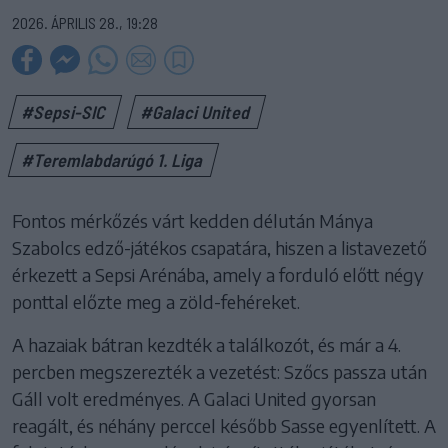
2026. ÁPRILIS 28., 19:28
#Sepsi-SIC
#Galaci United
#Teremlabdarúgó 1. Liga
Fontos mérkőzés várt kedden délután Mánya
Szabolcs edző-játékos csapatára, hiszen a listavezető
érkezett a Sepsi Arénába, amely a forduló előtt négy
ponttal előzte meg a zöld-fehéreket.
A hazaiak bátran kezdték a találkozót, és már a 4.
percben megszerezték a vezetést: Szőcs passza után
Gáll volt eredményes. A Galaci United gyorsan
reagált, és néhány perccel később Sasse egyenlített. A