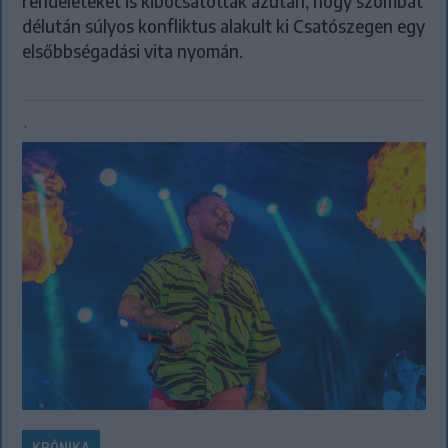
rendeleteket is kibocsátottak azután, hogy szombat
délután súlyos konfliktus alakult ki Csatószegen egy
elsőbbségadási vita nyomán.
`
KRÓNIKA