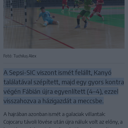
Fotó: Tuchiluș Alex
A Sepsi-SIC viszont ismét felállt, Kanyó
találatával szépített, majd egy gyors kontra
végén Fábián újra egyenlített (4–4), ezzel
visszahozva a házigazdát a meccsbe.
A hajrában azonban ismét a galaciak villantak:
Cojocaru távoli lövése után újra náluk volt az előny, a