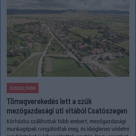
SZÉKELYHON
Tömegverekedés lett a szűk
mezőgazdasági úti vitából Csatószegen
Kórházba szállítottak több embert, mezőgazdasági
munkagépek rongálódtak meg, és ideiglenes védelmi