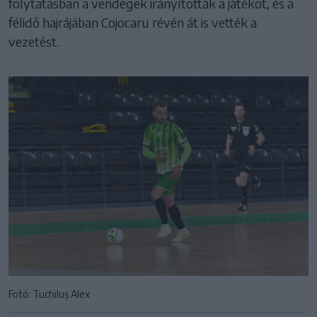
folytatásban a vendégek irányították a játékot, és a
félidő hajrájában Cojocaru révén át is vették a
vezetést.
Fotó: Tuchiluș Alex