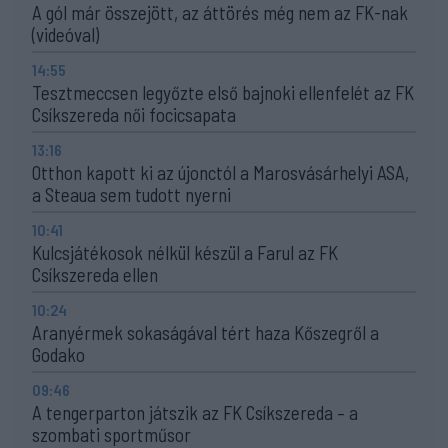
A gól már összejött, az áttörés még nem az FK-nak
(videóval)
14:55
Tesztmeccsen legyőzte első bajnoki ellenfelét az FK
Csíkszereda női focicsapata
13:16
Otthon kapott ki az újonctól a Marosvásárhelyi ASA,
a Steaua sem tudott nyerni
10:41
Kulcsjátékosok nélkül készül a Farul az FK
Csíkszereda ellen
10:24
Aranyérmek sokaságával tért haza Kőszegről a
Godako
09:46
A tengerparton játszik az FK Csíkszereda – a
szombati sportműsor