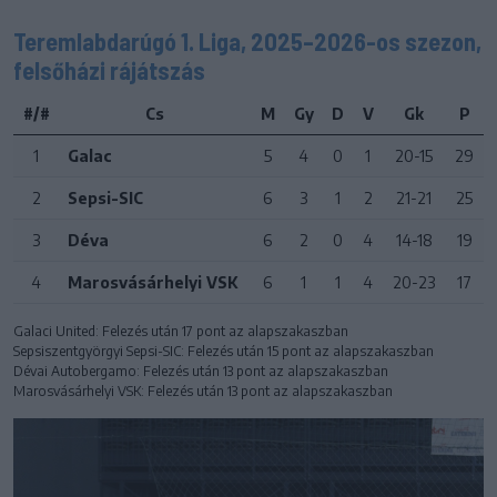
Teremlabdarúgó 1. Liga, 2025–2026-os szezon,
felsőházi rájátszás
#/#
Cs
M
Gy
D
V
Gk
P
1
Galac
5
4
0
1
20-15
29
2
Sepsi-SIC
6
3
1
2
21-21
25
3
Déva
6
2
0
4
14-18
19
4
Marosvásárhelyi VSK
6
1
1
4
20-23
17
Galaci United: Felezés után 17 pont az alapszakaszban
Sepsiszentgyörgyi Sepsi-SIC: Felezés után 15 pont az alapszakaszban
Dévai Autobergamo: Felezés után 13 pont az alapszakaszban
Marosvásárhelyi VSK: Felezés után 13 pont az alapszakaszban