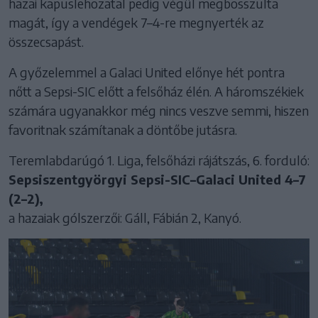
hazai kapuslehozatal pedig végül megbosszulta
magát, így a vendégek 7–4-re megnyerték az
összecsapást.
A győzelemmel a Galaci United előnye hét pontra
nőtt a Sepsi-SIC előtt a felsőház élén. A háromszékiek
számára ugyanakkor még nincs veszve semmi, hiszen
favoritnak számítanak a döntőbe jutásra.
Teremlabdarúgó 1. Liga, felsőházi rájátszás, 6. forduló:
Sepsiszentgyörgyi Sepsi-SIC–Galaci United 4–7
(2–2),
a hazaiak gólszerzői: Gáll, Fábián 2, Kanyó.