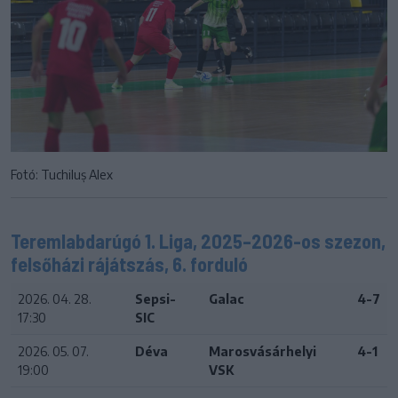
Fotó: Tuchiluș Alex
Teremlabdarúgó 1. Liga, 2025–2026-os szezon,
felsőházi rájátszás, 6. forduló
2026. 04. 28.
Sepsi-
Galac
4-7
17:30
SIC
2026. 05. 07.
Déva
Marosvásárhelyi
4-1
19:00
VSK