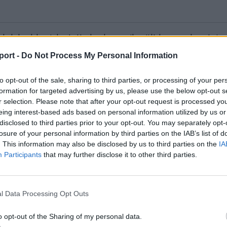
klub kedden jelentette be, hogy sikerült hazacsalogatnia 
 „Nem titkolózom, tavaly közel voltam, hogy megtegyem 
port -
Do Not Process My Personal Information
tt bennem az a gondolat, hogy innen indultam, ide kell
to opt-out of the sale, sharing to third parties, or processing of your per
formation for targeted advertising by us, please use the below opt-out s
r selection. Please note that after your opt-out request is processed y
 nem gondolom, hogy még abbahagynám, pár jó évet 
eing interest-based ads based on personal information utilized by us or
magamban. A legfontosabb, hogy a sérülések kerüljene
disclosed to third parties prior to your opt-out. You may separately opt-
losure of your personal information by third parties on the IAB’s list of
. This information may also be disclosed by us to third parties on the
IA
ettem meg ezt a lépést. A mostani udvarhelyi együttes
Participants
that may further disclose it to other third parties.
 egyveleg a fiatal és a tapasztal játékosok között. Remél
gi futsalos hazatér a nyári szünet alatt, akkor pedig elé
tunk lesz” – mondta el a Székely Sport megkeresésére B
l Data Processing Opt Outs
o opt-out of the Sharing of my personal data.