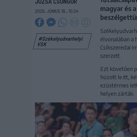
JÓZSA CSONGOR
magyar és a
2026. JÚNIUS 18., 10:24
beszélgettü
Székelyudvarhe
#Székelyudvarhelyi
élvonalában a 
VSK
Csíkszeredai Im
szerzett.
Ezt követően p
húzott le itt, 
ezüstérmes let
helyen zárták.