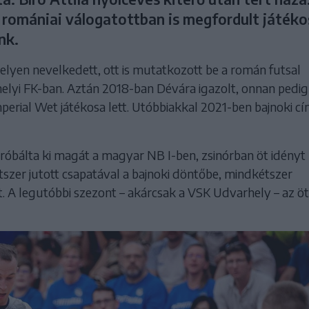
 romániai válogatottban is megfordult játéko
nk.
lyen nevelkedett, ott is mutatkozott be a román futsal
helyi FK-ban. Aztán 2018-ban Dévára igazolt, onnan pedig
perial Wet játékosa lett. Utóbbiakkal 2021-ben bajnoki c
róbálta ki magát a magyar NB I-ben, zsinórban öt idényt
kétszer jutott csapatával a bajnoki döntőbe, mindkétszer
t. A legutóbbi szezont – akárcsak a VSK Udvarhely – az ö