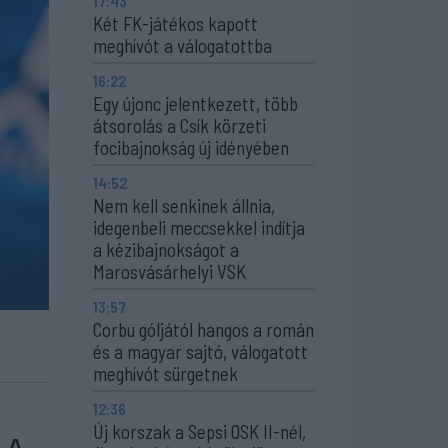
17:43
Két FK-játékos kapott
meghívót a válogatottba
16:22
Egy újonc jelentkezett, több
átsorolás a Csík körzeti
focibajnokság új idényében
14:52
Nem kell senkinek állnia,
idegenbeli meccsekkel indítja
a kézibajnokságot a
Marosvásárhelyi VSK
13:57
Corbu góljától hangos a román
és a magyar sajtó, válogatott
meghívót sürgetnek
12:36
Új korszak a Sepsi OSK II-nél,
. A