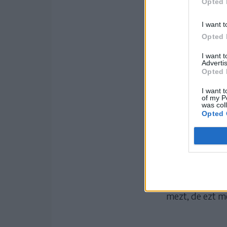
Opted 
KAPCSO
I want t
Opted 
I want 
Advertis
Opted 
I want t
of my P
was col
Opted 
Vele legutóbb a
szurkolt a mag
mezt, de ezt m