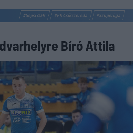
#Sepsi OSK
#FK Csíkszereda
#Szuperliga
varhelyre Bíró Attila