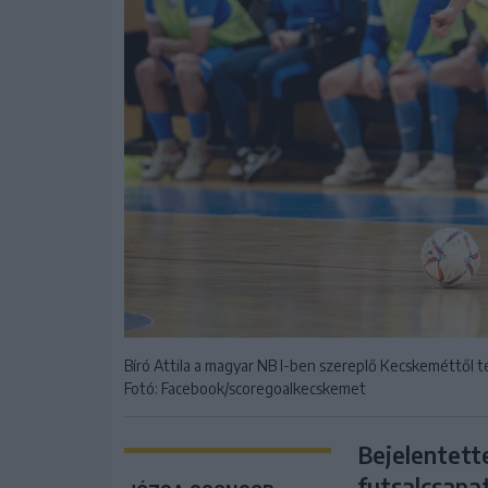
Bíró Attila a magyar NB I-ben szereplő Kecskeméttől 
Fotó: Facebook/scoregoalkecskemet
Bejelentett
futsalcsapat