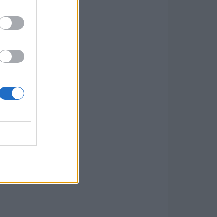
 a
átóról
st