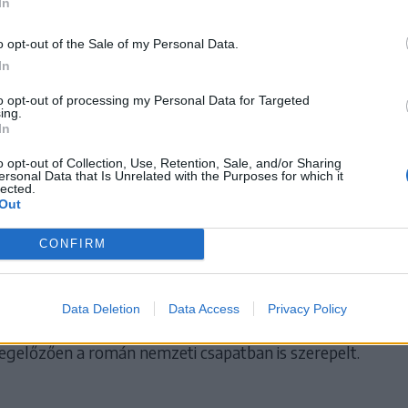
In
LÓDÓ
o opt-out of the Sale of my Personal Data.
In
Örül a magyarok
to opt-out of processing my Personal Data for Targeted
ing.
sikerének, Bíró
In
Attilának hazahúz
o opt-out of Collection, Use, Retention, Sale, and/or Sharing
ersonal Data that Is Unrelated with the Purposes for which it
lected.
szíve
Out
CONFIRM
 ljubljanai Európa-bajnokságon találkoztunk, akkor a lel
Data Deletion
Data Access
Privacy Policy
yar válogatottnak. Attila 23-szor húzta magára a címere
egelőzően a román nemzeti csapatban is szerepelt.