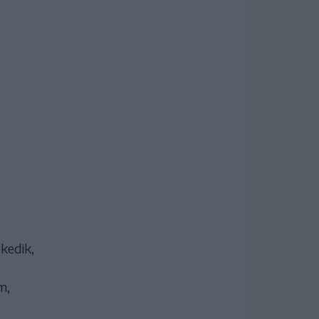
kedik,
m,