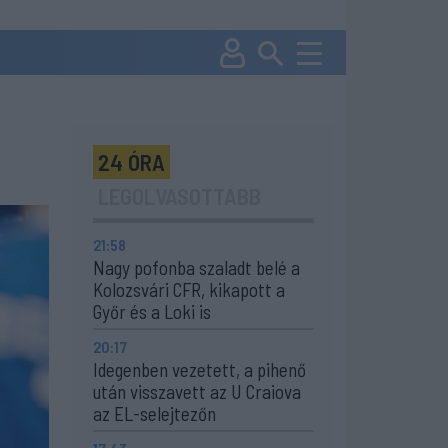
24 ÓRA
LEGOLVASOTTABB
21:58
Nagy pofonba szaladt belé a
Kolozsvári CFR, kikapott a
Győr és a Loki is
20:17
Idegenben vezetett, a pihenő
után visszavett az U Craiova
az EL-selejtezőn