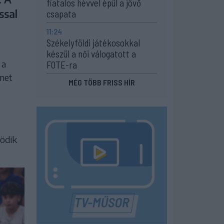
fiatalos hévvel épül a jövő
ssal
csapata
11:24
Székelyföldi játékosokkal
készül a női válogatott a
 a
FOTE-ra
ímet
MÉG TÖBB FRISS HÍR
tödik