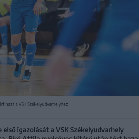
tért haza a VSK Székelyudvarhelyhez
e első igazolását a VSK Székelyudvarhely
a. Bíró Attila nyolcéves kitérő után tért haza