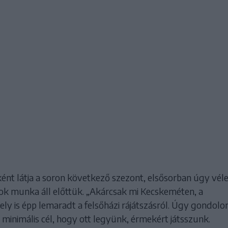
ént látja a soron következő szezont, elsősorban úgy véle
k munka áll előttük. „Akárcsak mi Kecskeméten, a
ly is épp lemaradt a felsőházi rájátszásról. Úgy gondolo
minimális cél, hogy ott legyünk, érmekért játsszunk.