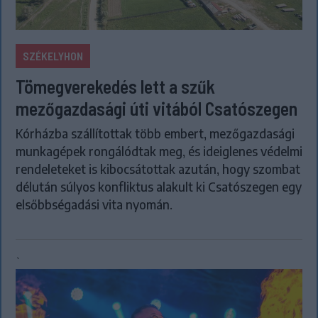
SZÉKELYHON
Tömegverekedés lett a szűk
mezőgazdasági úti vitából Csatószegen
Kórházba szállítottak több embert, mezőgazdasági
munkagépek rongálódtak meg, és ideiglenes védelmi
rendeleteket is kibocsátottak azután, hogy szombat
délután súlyos konfliktus alakult ki Csatószegen egy
elsőbbségadási vita nyomán.
`