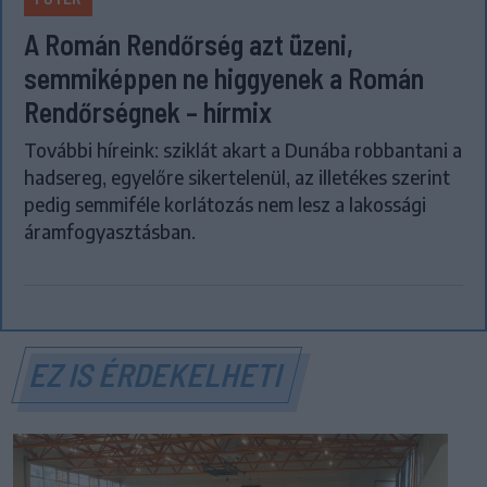
A Román Rendőrség azt üzeni,
semmiképpen ne higgyenek a Román
Rendőrségnek – hírmix
További híreink: sziklát akart a Dunába robbantani a
hadsereg, egyelőre sikertelenül, az illetékes szerint
pedig semmiféle korlátozás nem lesz a lakossági
áramfogyasztásban.
EZ IS ÉRDEKELHETI