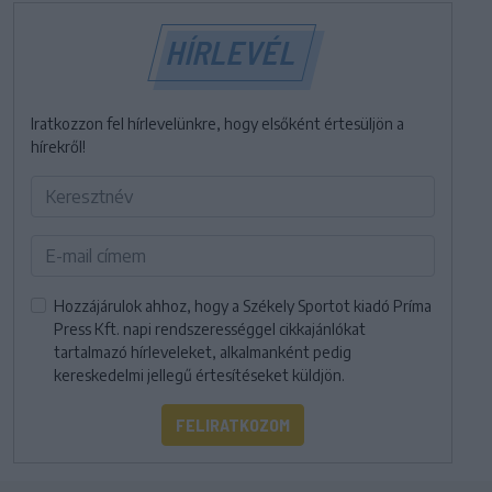
HÍRLEVÉL
Iratkozzon fel hírlevelünkre, hogy elsőként értesüljön a
hírekről!
Hozzájárulok ahhoz, hogy a Székely Sportot kiadó Príma
Press Kft. napi rendszerességgel cikkajánlókat
tartalmazó hírleveleket, alkalmanként pedig
kereskedelmi jellegű értesítéseket küldjön.
FELIRATKOZOM