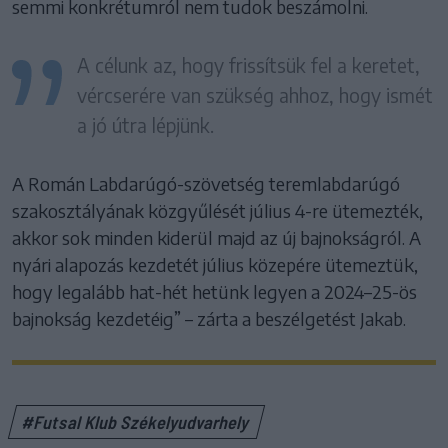
semmi konkrétumról nem tudok beszámolni.
A célunk az, hogy frissítsük fel a keretet,
vércserére van szükség ahhoz, hogy ismét
a jó útra lépjünk.
A Román Labdarúgó-szövetség teremlabdarúgó
szakosztályának közgyűlését július 4-re ütemezték,
akkor sok minden kiderül majd az új bajnokságról. A
nyári alapozás kezdetét július közepére ütemeztük,
hogy legalább hat-hét hetünk legyen a 2024–25-ös
bajnokság kezdetéig” – zárta a beszélgetést Jakab.
#Futsal Klub Székelyudvarhely