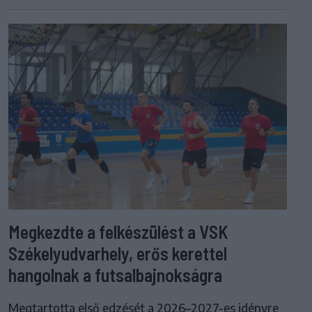
Megkezdte a felkészülést a VSK
Székelyudvarhely, erős kerettel
hangolnak a futsalbajnokságra
Megtartotta első edzését a 2026–2027-es idényre