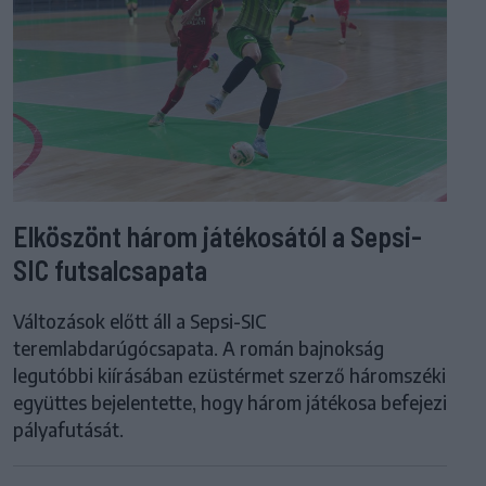
Elköszönt három játékosától a Sepsi-
SIC futsalcsapata
Változások előtt áll a Sepsi-SIC
teremlabdarúgócsapata. A román bajnokság
legutóbbi kiírásában ezüstérmet szerző háromszéki
együttes bejelentette, hogy három játékosa befejezi
pályafutását.