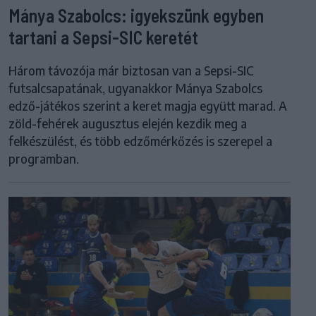
Mánya Szabolcs: igyekszünk egyben
tartani a Sepsi-SIC keretét
Három távozója már biztosan van a Sepsi-SIC
futsalcsapatának, ugyanakkor Mánya Szabolcs
edző-játékos szerint a keret magja együtt marad. A
zöld-fehérek augusztus elején kezdik meg a
felkészülést, és több edzőmérkőzés is szerepel a
programban.