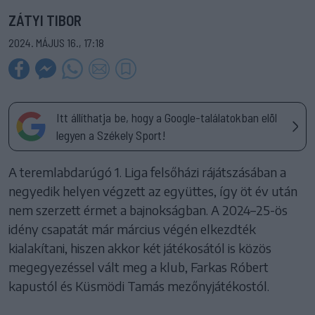
ZÁTYI TIBOR
2024. MÁJUS 16., 17:18
Itt állíthatja be, hogy a Google-találatokban elöl
legyen a Székely Sport!
A teremlabdarúgó 1. Liga felsőházi rájátszásában a
negyedik helyen végzett az együttes, így öt év után
nem szerzett érmet a bajnokságban. A 2024–25-ös
idény csapatát már március végén elkezdték
kialakítani, hiszen akkor két játékosától is közös
megegyezéssel vált meg a klub, Farkas Róbert
kapustól és Küsmödi Tamás mezőnyjátékostól.