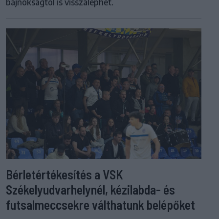
bajnokságtól is visszaléphet.
Bérletértékesítés a VSK
Székelyudvarhelynél, kézilabda- és
futsalmeccsekre válthatunk belépőket