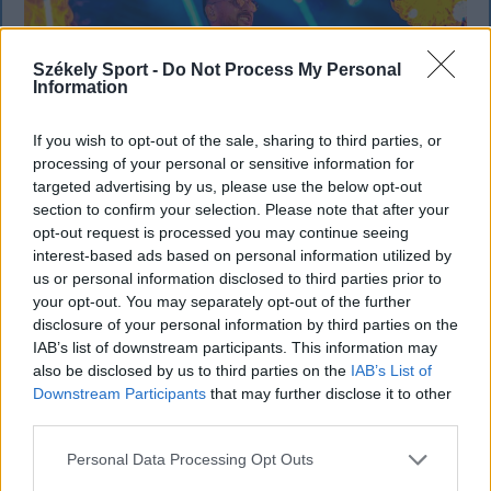
Székely Sport -
Do Not Process My Personal
Information
If you wish to opt-out of the sale, sharing to third parties, or
processing of your personal or sensitive information for
targeted advertising by us, please use the below opt-out
section to confirm your selection. Please note that after your
opt-out request is processed you may continue seeing
interest-based ads based on personal information utilized by
KRÓNIKA
us or personal information disclosed to third parties prior to
Büntetőfeljelentést tett Majka ügyvédje
your opt-out. You may separately opt-out of the further
disclosure of your personal information by third parties on the
a romániai telefonszámról érkezett
IAB’s list of downstream participants. This information may
fenyegetés miatt
also be disclosed by us to third parties on the
IAB’s List of
Downstream Participants
that may further disclose it to other
Büntetőfeljelentést tett csütörtökön Majka
third parties.
romániai jogi képviselője a sepsiszentgyörgyi Sic
Personal Data Processing Opt Outs
Feszt fesztiválra tervezett koncert lemondását