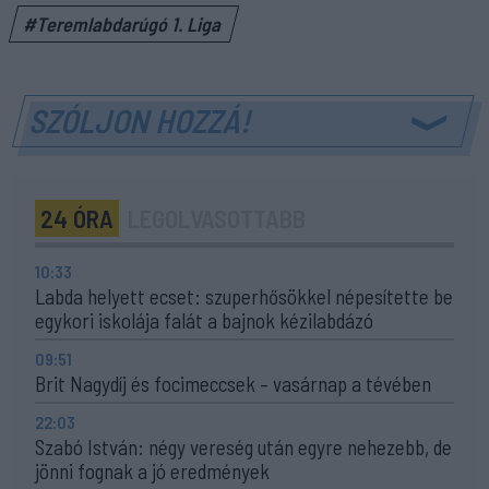
#Teremlabdarúgó 1. Liga
SZÓLJON HOZZÁ!
24 ÓRA
LEGOLVASOTTABB
10:33
Labda helyett ecset: szuperhősökkel népesítette be
egykori iskolája falát a bajnok kézilabdázó
09:51
Brit Nagydíj és focimeccsek – vasárnap a tévében
22:03
Szabó István: négy vereség után egyre nehezebb, de
jönni fognak a jó eredmények