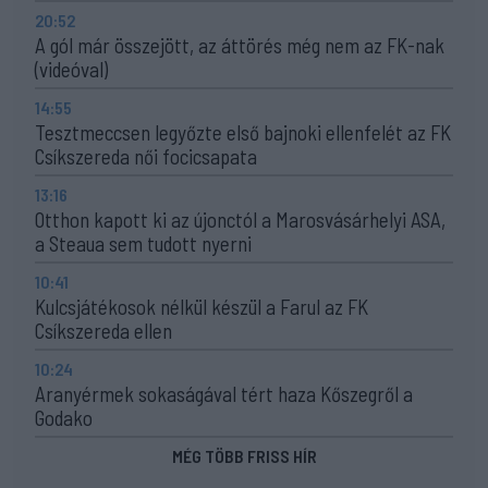
20:52
A gól már összejött, az áttörés még nem az FK-nak
(videóval)
14:55
Tesztmeccsen legyőzte első bajnoki ellenfelét az FK
Csíkszereda női focicsapata
13:16
Otthon kapott ki az újonctól a Marosvásárhelyi ASA,
a Steaua sem tudott nyerni
10:41
Kulcsjátékosok nélkül készül a Farul az FK
Csíkszereda ellen
10:24
Aranyérmek sokaságával tért haza Kőszegről a
Godako
MÉG TÖBB FRISS HÍR