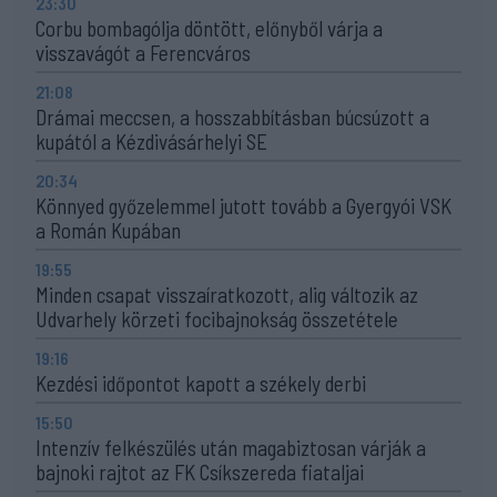
23:30
Corbu bombagólja döntött, előnyből várja a
visszavágót a Ferencváros
21:08
Drámai meccsen, a hosszabbításban búcsúzott a
kupától a Kézdivásárhelyi SE
20:34
Könnyed győzelemmel jutott tovább a Gyergyói VSK
a Román Kupában
19:55
Minden csapat visszaíratkozott, alig változik az
Udvarhely körzeti focibajnokság összetétele
19:16
Kezdési időpontot kapott a székely derbi
15:50
Intenzív felkészülés után magabiztosan várják a
bajnoki rajtot az FK Csíkszereda fiataljai