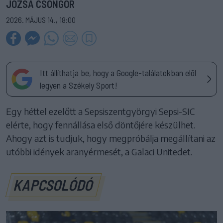
JÓZSA CSONGOR
2026. MÁJUS 14., 18:00
Itt állíthatja be, hogy a Google-találatokban elöl
legyen a Székely Sport!
Egy héttel ezelőtt a Sepsiszentgyörgyi Sepsi-SIC
elérte, hogy fennállása első döntőjére készülhet.
Ahogy azt is tudjuk, hogy megpróbálja megállítani az
utóbbi idények aranyérmesét, a Galaci Unitedet.
KAPCSOLÓDÓ