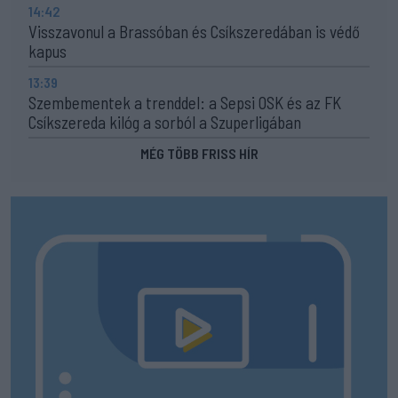
14:42
Visszavonul a Brassóban és Csíkszeredában is védő
kapus
13:39
Szembementek a trenddel: a Sepsi OSK és az FK
Csíkszereda kilóg a sorból a Szuperligában
MÉG TÖBB FRISS HÍR