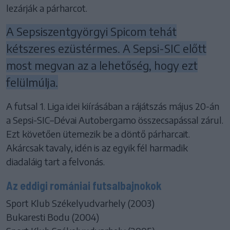
lezárják a párharcot.
A Sepsiszentgyörgyi Spicom tehát
kétszeres ezüstérmes. A Sepsi-SIC előtt
most megvan az a lehetőség, hogy ezt
felülmúlja.
A futsal 1. Liga idei kiírásában a rájátszás május 20-án
a Sepsi-SIC–Dévai Autobergamo összecsapással zárul.
Ezt követően ütemezik be a döntő párharcait.
Akárcsak tavaly, idén is az egyik fél harmadik
diadaláig tart a felvonás.
Az eddigi romániai futsalbajnokok
Sport Klub Székelyudvarhely (2003)
Bukaresti Bodu (2004)