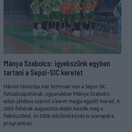
Mánya Szabolcs: igyekszünk egyben
tartani a Sepsi-SIC keretét
Három távozója már biztosan van a Sepsi-SIC
futsalcsapatának, ugyanakkor Mánya Szabolcs
edző-játékos szerint a keret magja együtt marad. A
zöld-fehérek augusztus elején kezdik meg a
felkészülést, és több edzőmérkőzés is szerepel a
programban.