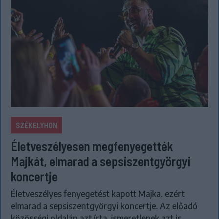
SZÉKELYHON
Életveszélyesen megfenyegették
Majkát, elmarad a sepsiszentgyörgyi
koncertje
Életveszélyes fenyegetést kapott Majka, ezért
elmarad a sepsiszentgyörgyi koncertje. Az előadó
közösségi oldalán azt írta, ismeretlenek azt is