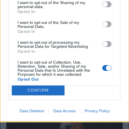
I want to opt-out of the Sharing of my
personal data.
Opted In
KRÓNIKA
I want to opt-out of the Sale of my
Miért alacsony Romániában a Duna
Personal Data.
Opted In
vízállása, ha az elmúlt hetekben heves
I want to opt-out of processing my
esőzések voltak?
Personal Data for Targeted Advertising.
Opted In
Romániában az elmúlt hetekben heves esőzések
I want to opt-out of Collection, Use,
voltak, az ország mégsem mentesül a Duna alacsony
Retention, Sale, and/or Sharing of my
vízállása miatti problémáktól, hiszen már a
Personal Data that Is Unrelated with the
Purposes for which it was collected.
cernavodai atomerőmű működése is veszélybe
Opted Out
került.
CONFIRM
Data Deletion
Data Access
Privacy Policy