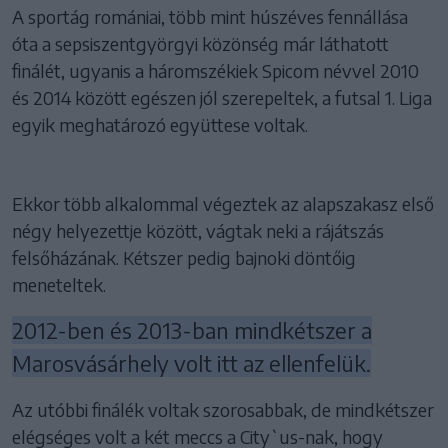
A sportág romániai, több mint húszéves fennállása
óta a sepsiszentgyörgyi közönség már láthatott
finálét, ugyanis a háromszékiek Spicom névvel 2010
és 2014 között egészen jól szerepeltek, a futsal 1. Liga
egyik meghatározó együttese voltak.
Ekkor több alkalommal végeztek az alapszakasz első
négy helyezettje között, vágtak neki a rájátszás
felsőházának. Kétszer pedig bajnoki döntőig
meneteltek.
2012-ben és 2013-ban mindkétszer a
Marosvásárhely volt itt az ellenfelük.
Az utóbbi finálék voltak szorosabbak, de mindkétszer
elégséges volt a két meccs a City`us-nak, hogy