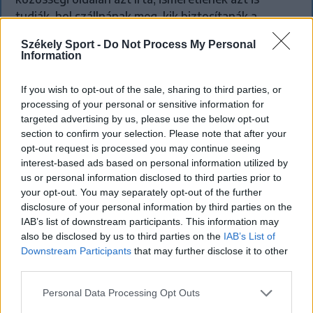
tudják, hol szállnának meg, kik biztosítanák a
rendezvényt és milyen útvonalon közlekednének
Székely Sport -
Do Not Process My Personal
Erdélyben.
Information
If you wish to opt-out of the sale, sharing to third parties, or
processing of your personal or sensitive information for
`
targeted advertising by us, please use the below opt-out
section to confirm your selection. Please note that after your
opt-out request is processed you may continue seeing
interest-based ads based on personal information utilized by
us or personal information disclosed to third parties prior to
your opt-out. You may separately opt-out of the further
disclosure of your personal information by third parties on the
IAB’s list of downstream participants. This information may
also be disclosed by us to third parties on the
IAB’s List of
Downstream Participants
that may further disclose it to other
third parties.
Personal Data Processing Opt Outs