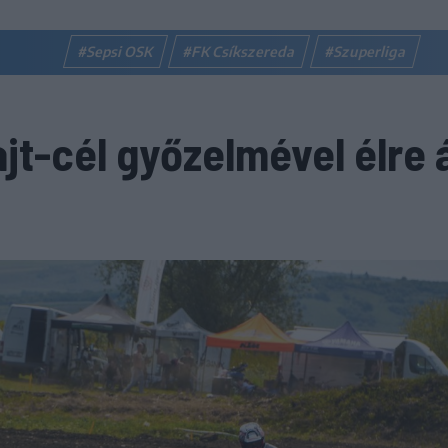
#Sepsi OSK
#FK Csíkszereda
#Szuperliga
jt-cél győzelmével élre á