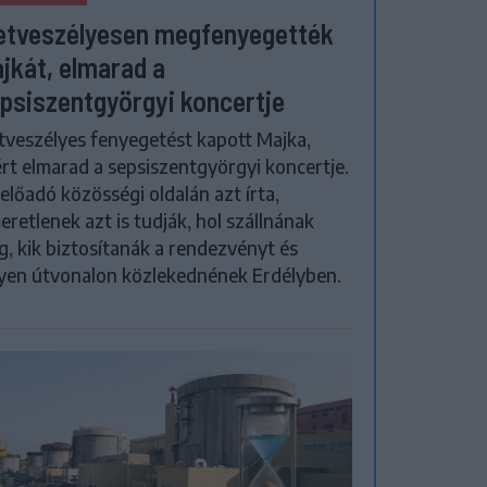
etveszélyesen megfenyegették
jkát, elmarad a
psiszentgyörgyi koncertje
tveszélyes fenyegetést kapott Majka,
rt elmarad a sepsiszentgyörgyi koncertje.
előadó közösségi oldalán azt írta,
eretlenek azt is tudják, hol szállnának
, kik biztosítanák a rendezvényt és
yen útvonalon közlekednének Erdélyben.