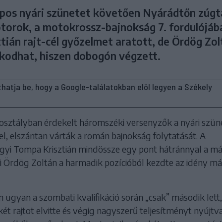
pos nyári szünetet követően Nyárádtőn zúgt
motorok, a motokrossz-bajnokság 7. fordulójáb
tián rajt-cél győzelmet aratott, de Ördög Zol
odhat, hiszen dobogón végzett.
líthatja be, hogy a Google-találatokban elöl legyen a Székely
sztályban érdekelt háromszéki versenyzők a nyári szün
el, elszántan várták a román bajnokság folytatását. A
gyi Tompa Krisztián mindössze egy pont hátránnyal a má
i Ördög Zoltán a harmadik pozícióból kezdte az idény m
 ugyan a szombati kvalifikáció során „csak” második lett
ét rajtot elvitte és végig nagyszerű teljesítményt nyújt