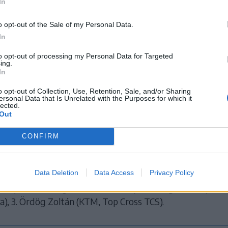
In
ásodikként intették le, a másodikon pedig harmadikként
etettben harmadik helyen zárt.
o opt-out of the Sale of my Personal Data.
In
hetek elégedetlen, nagyon jó volt újra versenyezni a
to opt-out of processing my Personal Data for Targeted
ing.
 szünet után.
In
o opt-out of Collection, Use, Retention, Sale, and/or Sharing
nyáron indultam a kétütemű motorkerékpárok (EMX2T)
ersonal Data that Is Unrelated with the Purposes for which it
lected.
Európa-bajnokságon, de azért jó, hogy elkezdődött a szez
Out
– fogalmazott érdeklődésünkre Ördög Zoltán, hozzátéve
retne részt venni a német ADAC-sorozat utolsó fordulójá
CONFIRM
n elküldte nevezését, és most a szervezők visszajelzésér
okrossz-bajnokság, 7. forduló, Nyárádtő:
Data Deletion
Data Access
Privacy Policy
tián (Yamaha, Sugás Motoros Klub), 2. George Căbăl (KTM
a), 3. Ördög Zoltán (KTM, Top Cross TCS).