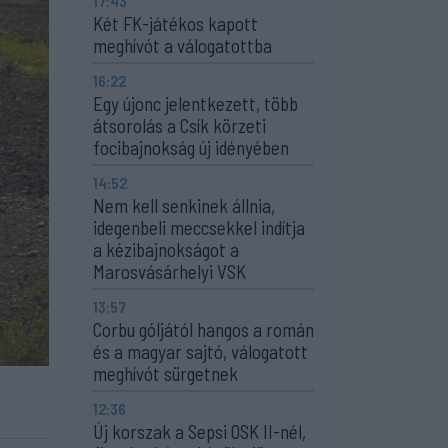
17:43
Két FK-játékos kapott
meghívót a válogatottba
16:22
Egy újonc jelentkezett, több
átsorolás a Csík körzeti
focibajnokság új idényében
14:52
Nem kell senkinek állnia,
idegenbeli meccsekkel indítja
a kézibajnokságot a
Marosvásárhelyi VSK
13:57
Corbu góljától hangos a román
és a magyar sajtó, válogatott
meghívót sürgetnek
12:36
Új korszak a Sepsi OSK II-nél,