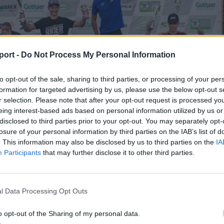
port -
Do Not Process My Personal Information
to opt-out of the sale, sharing to third parties, or processing of your per
formation for targeted advertising by us, please use the below opt-out s
r selection. Please note that after your opt-out request is processed y
eing interest-based ads based on personal information utilized by us or
disclosed to third parties prior to your opt-out. You may separately opt-
losure of your personal information by third parties on the IAB’s list of
. This information may also be disclosed by us to third parties on the
IA
Participants
that may further disclose it to other third parties.
felső, Ördög a harmadik fokán
mână de Motociclism/Marius Dincă
l Data Processing Opt Outs
olyamatosan száradó pálya nem könnyítette meg a vers
o opt-out of the Sharing of my personal data.
llenére Ördög Zoltán kihozta a lehető legtöbbet a viadalb