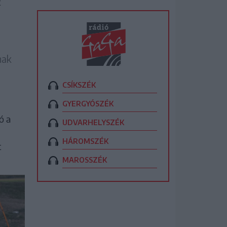
t
nak
CSÍKSZÉK
GYERGYÓSZÉK
ó a
UDVARHELYSZÉK
HÁROMSZÉK
t
MAROSSZÉK