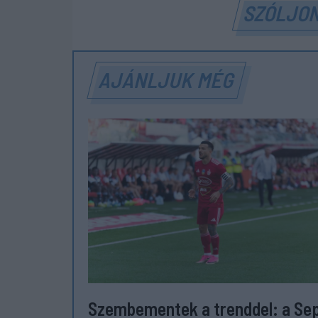
SZÓLJON
AJÁNLJUK MÉG
Szembementek a trenddel: a Se