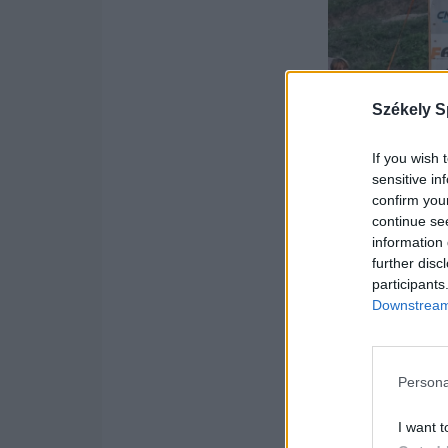
Székely S
If you wish 
sensitive in
confirm you
continue se
information 
further disc
participants
Downstream 
Tompa a dobogó leg
Fotó: Federația Ro
Persona
A meleg és a f
I want t
dolgát, ennek e