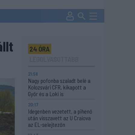
llt
24 ÓRA
LEGOLVASOTTABB
21:58
Nagy pofonba szaladt belé a
Kolozsvári CFR, kikapott a
Győr és a Loki is
20:17
Idegenben vezetett, a pihenő
után visszavett az U Craiova
az EL-selejtezőn