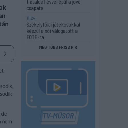
fiatalos hévvel épül a jövő
ak
csapata
an
11:24
tán
Székelyföldi játékosokkal
készül a női válogatott a
FOTE-ra
MÉG TÖBB FRISS HÍR
et
sodik,
ásodik
, de
va nem