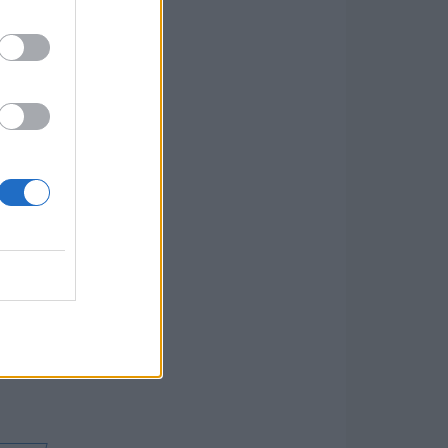
 ért
on
, hogy
n,
e vár.
,