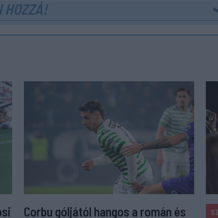
 HOZZÁ!
psi
Corbu góljától hangos a román és
S