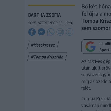
Bő két hóna
fel újra a 
BARTHA ZSÓFIA
Tompa Krisz
2025. SZEPTEMBER 08., 19:26
sem szomork
Itt ál
#Motokrossz
Sport!
#Tompa Krisztián
Az MX1-es gépo
után újult erőv
sepsiszentgyör
míg az ozsdola
felét.
Tompa Krisztián
vasárnap mindk