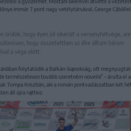
 kezéből a győzelmet. Mostani sikerével átvette a vezetés
előnye immár 7 pont nagy vetélytársával, George Căbăllel
 örülök, hogy ilyen jól sikerült a versenyhétvége, an
különösen, hogy összetettben az élre álltam három
óval a vége előtt.
riában folytatódik a Balkán-bajnokság, ott megnyugtat
e természetesen tovább szeretném növelni” – árulta el a
ak Tompa Krisztián, aki a román pontvadászatban két hé
en áll újra rajthoz.