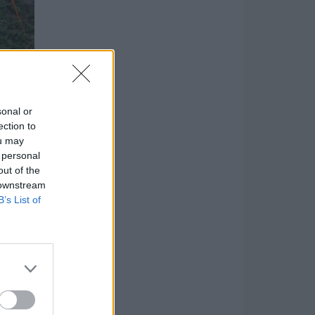
sonal or
ection to
ou may
 personal
out of the
 downstream
B’s List of
enyzők
ól, az