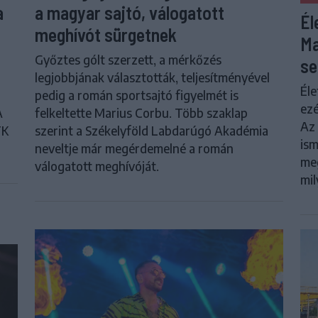
a
a magyar sajtó, válogatott
Él
meghívót sürgetnek
Ma
Győztes gólt szerzett, a mérkőzés
se
legjobbjának választották, teljesítményével
Éle
pedig a román sportsajtó figyelmét is
ezé
A
felkeltette Marius Corbu. Több szaklap
Az 
FK
szerint a Székelyföld Labdarúgó Akadémia
ism
neveltje már megérdemelné a román
meg
válogatott meghívóját.
mil