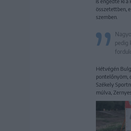
is engedte ki a
összetettben, 
szemben.
Nagyon
pedig 
fordul
Hétvégén Bulgá
pontelőnyöm, d
Székely Sportn
múlva, Zernyest