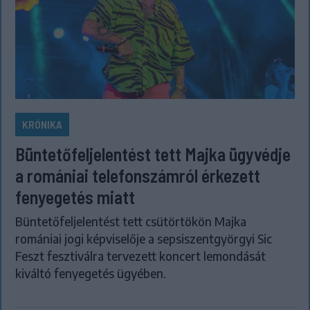
KRÓNIKA
Büntetőfeljelentést tett Majka ügyvédje
a romániai telefonszámról érkezett
fenyegetés miatt
Büntetőfeljelentést tett csütörtökön Majka
romániai jogi képviselője a sepsiszentgyörgyi Sic
Feszt fesztiválra tervezett koncert lemondását
kiváltó fenyegetés ügyében.