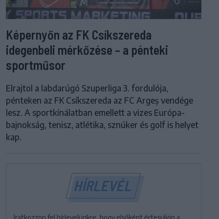
Képernyőn az FK Csíkszereda
idegenbeli mérkőzése – a pénteki
sportműsor
Elrajtol a labdarúgó Szuperliga 3. fordulója,
pénteken az FK Csíkszereda az FC Argeș vendége
lesz. A sportkínálatban emellett a vizes Európa-
bajnokság, tenisz, atlétika, sznúker és golf is helyet
kap.
HÍRLEVÉL
Iratkozzon fel hírlevelünkre, hogy elsőként értesüljön a