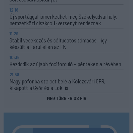
12:18
Új sportággal ismerkedhet meg Székelyudvarhely,
nemzetközi diszkgolf-versenyt rendeznek
11:29
Stabil védekezés és céltudatos támadás – így
készült a Farul ellen az FK
10:36
Kezdődik az újabb fociforduló – pénteken a tévében
21:58
Nagy pofonba szaladt belé a Kolozsvári CFR,
kikapott a Győr és a Loki is
MÉG TÖBB FRISS HÍR