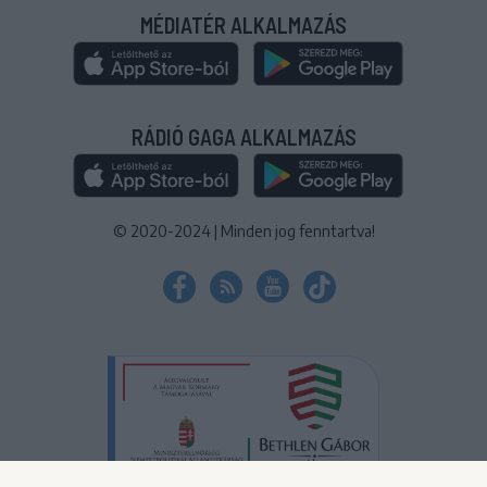
MÉDIATÉR ALKALMAZÁS
RÁDIÓ GAGA ALKALMAZÁS
© 2020-2024
|
Minden jog fenntartva!