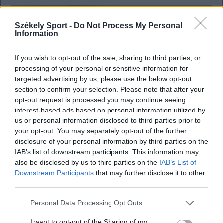
Székely Sport -
Do Not Process My Personal
Information
If you wish to opt-out of the sale, sharing to third parties, or
processing of your personal or sensitive information for
targeted advertising by us, please use the below opt-out
section to confirm your selection. Please note that after your
opt-out request is processed you may continue seeing
interest-based ads based on personal information utilized by
us or personal information disclosed to third parties prior to
your opt-out. You may separately opt-out of the further
FŐTÉR
disclosure of your personal information by third parties on the
IAB’s list of downstream participants. This information may
A Román Rendőrség azt üzeni,
also be disclosed by us to third parties on the
IAB’s List of
semmiképpen ne higgyenek a Román
Downstream Participants
that may further disclose it to other
third parties.
Rendőrségnek – hírmix
Personal Data Processing Opt Outs
További híreink: sziklát akart a Dunába robbantani a
hadsereg, egyelőre sikertelenül, az illetékes szerint
I want to opt-out of the Sharing of my