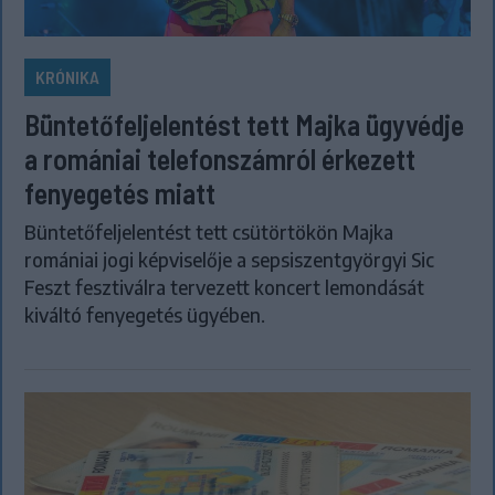
KRÓNIKA
Büntetőfeljelentést tett Majka ügyvédje
a romániai telefonszámról érkezett
fenyegetés miatt
Büntetőfeljelentést tett csütörtökön Majka
romániai jogi képviselője a sepsiszentgyörgyi Sic
Feszt fesztiválra tervezett koncert lemondását
kiváltó fenyegetés ügyében.