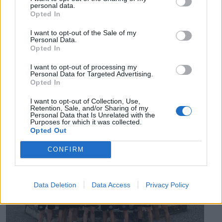
personal data.
pedig semmiféle korlátozás nem lesz a lakossági
Opted In
áramfogyasztásban.
I want to opt-out of the Sale of my
Personal Data.
Opted In
I want to opt-out of processing my
Personal Data for Targeted Advertising.
Opted In
EZ IS ÉRDEKELHETI
I want to opt-out of Collection, Use,
Retention, Sale, and/or Sharing of my
Personal Data that Is Unrelated with the
Purposes for which it was collected.
Opted Out
CONFIRM
Data Deletion
Data Access
Privacy Policy