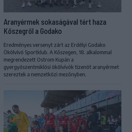
Aranyérmek sokaságával tért haza
Kőszegről a Godako
Eredményes versenyt zárt az Erdélyi Godako
Ökölvívó Sportklub. A Kőszegen, 18. alkalommal
megrendezett Ostrom Kupán a
gyergyószentmiklósi ökölvívók tizenöt aranyérmet
szereztek a nemzetközi mezőnyben.