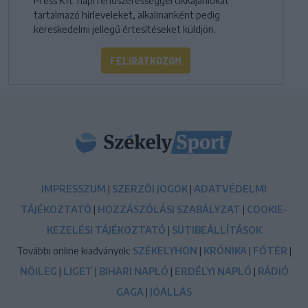
Press Kft. napi rendszerességgel cikkajánlókat
tartalmazó hírleveleket, alkalmanként pedig
kereskedelmi jellegű értesítéseket küldjön.
FELIRATKOZOM
IMPRESSZUM
|
SZERZŐI JOGOK
|
ADATVÉDELMI
TÁJÉKOZTATÓ
|
HOZZÁSZÓLÁSI SZABÁLYZAT
|
COOKIE-
KEZELÉSI TÁJÉKOZTATÓ
|
SÜTIBEÁLLÍTÁSOK
További online kiadványok:
SZÉKELYHON
|
KRÓNIKA
|
FŐTÉR
|
NŐILEG
|
LIGET
|
BIHARI NAPLÓ
|
ERDÉLYI NAPLÓ
|
RÁDIÓ
GAGA
|
JÓÁLLÁS