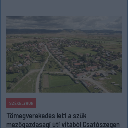
SZÉKELYHON
Tömegverekedés lett a szűk
mezőgazdasági úti vitából Csatószegen