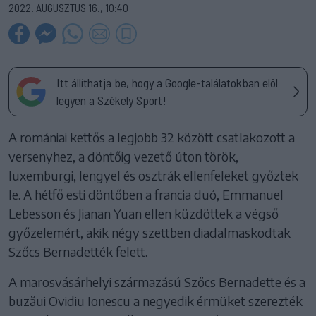
2022. AUGUSZTUS 16., 10:40
Itt állíthatja be, hogy a Google-találatokban elöl
legyen a Székely Sport!
A romániai kettős a legjobb 32 között csatlakozott a
versenyhez, a döntőig vezető úton török,
luxemburgi, lengyel és osztrák ellenfeleket győztek
le. A hétfő esti döntőben a francia duó, Emmanuel
Lebesson és Jianan Yuan ellen küzdöttek a végső
győzelemért, akik négy szettben diadalmaskodtak
Szőcs Bernadették felett.
A marosvásárhelyi származású Szőcs Bernadette és a
buzăui Ovidiu Ionescu a negyedik érmüket szerezték