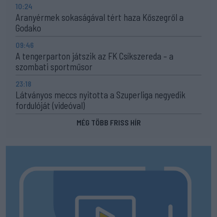
10:24
Aranyérmek sokaságával tért haza Kőszegről a
Godako
09:46
A tengerparton játszik az FK Csíkszereda – a
szombati sportműsor
23:18
Látványos meccs nyitotta a Szuperliga negyedik
fordulóját (videóval)
MÉG TÖBB FRISS HÍR