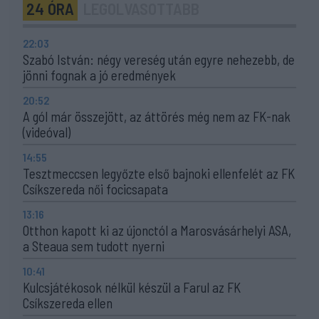
24 ÓRA
LEGOLVASOTTABB
22:03
Szabó István: négy vereség után egyre nehezebb, de
jönni fognak a jó eredmények
20:52
A gól már összejött, az áttörés még nem az FK-nak
(videóval)
14:55
Tesztmeccsen legyőzte első bajnoki ellenfelét az FK
Csíkszereda női focicsapata
13:16
Otthon kapott ki az újonctól a Marosvásárhelyi ASA,
a Steaua sem tudott nyerni
10:41
Kulcsjátékosok nélkül készül a Farul az FK
Csíkszereda ellen