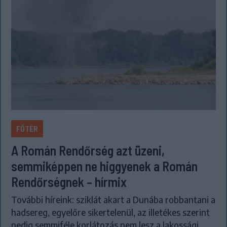
FŐTÉR
A Román Rendőrség azt üzeni,
semmiképpen ne higgyenek a Román
Rendőrségnek – hírmix
További híreink: sziklát akart a Dunába robbantani a
hadsereg, egyelőre sikertelenül, az illetékes szerint
pedig semmiféle korlátozás nem lesz a lakossági