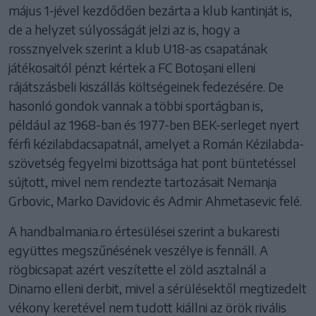
május 1-jével kezdődően bezárta a klub kantinját is,
de a helyzet súlyosságát jelzi az is, hogy a
rossznyelvek szerint a klub U18-as csapatának
játékosaitól pénzt kértek a FC Botoșani elleni
rájátszásbeli kiszállás költségeinek fedezésére. De
hasonló gondok vannak a többi sportágban is,
például az 1968-ban és 1977-ben BEK-serleget nyert
férfi kézilabdacsapatnál, amelyet a Román Kézilabda-
szövetség fegyelmi bizottsága hat pont büntetéssel
sújtott, mivel nem rendezte tartozásait Nemanja
Grbovic, Marko Davidovic és Admir Ahmetasevic felé.
A handbalmania.ro értesülései szerint a bukaresti
együttes megszűnésének veszélye is fennáll. A
rögbicsapat azért veszítette el zöld asztalnál a
Dinamo elleni derbit, mivel a sérülésektől megtizedelt
vékony keretével nem tudott kiállni az örök rivális