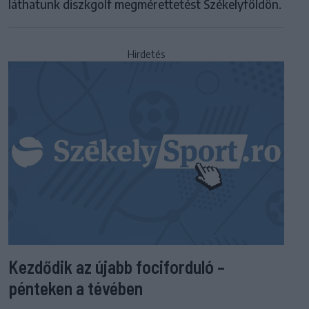
láthatunk diszkgolf megmérettetést Székelyföldön.
Hirdetés
Kezdődik az újabb fociforduló –
pénteken a tévében