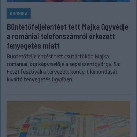
KRÓNIKA
Büntetőfeljelentést tett Majka ügyvédje
a romániai telefonszámról érkezett
fenyegetés miatt
Büntetőfeljelentést tett csütörtökön Majka
romániai jogi képviselője a sepsiszentgyörgyi Sic
Feszt fesztiválra tervezett koncert lemondását
kiváltó fenyegetés ügyében.