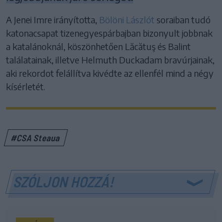
A Jenei Imre irányította,
Bölöni Lászlót
soraiban tudó
katonacsapat tizenegyespárbajban bizonyult jobbnak
a katalánoknál, köszönhetően Lăcătuş és Balint
találatainak, illetve Helmuth Duckadam bravúrjainak,
aki rekordot felállítva kivédte az ellenfél mind a négy
kísérletét.
#CSA Steaua
SZÓLJON HOZZÁ!