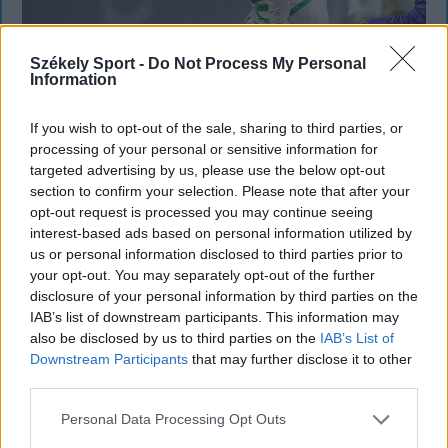
Székely Sport -
Do Not Process My Personal
Information
Corbu góljától hangos a román és a
magyar sajtó, válogatott meghívót
If you wish to opt-out of the sale, sharing to third parties, or
sürgetnek
processing of your personal or sensitive information for
targeted advertising by us, please use the below opt-out
Győztes gólt szerzett, a mérkőzés legjobbjának
section to confirm your selection. Please note that after your
választották, teljesítményével pedig a román
opt-out request is processed you may continue seeing
interest-based ads based on personal information utilized by
sportsajtó figyelmét is felkeltette Marius Corbu.
us or personal information disclosed to third parties prior to
Több szaklap szerint a Székelyföld Labdarúgó
your opt-out. You may separately opt-out of the further
Akadémia neveltje már megérdemelné a román
disclosure of your personal information by third parties on the
válogatott meghívóját.
IAB’s list of downstream participants. This information may
also be disclosed by us to third parties on the
IAB’s List of
Downstream Participants
that may further disclose it to other
third parties.
Personal Data Processing Opt Outs