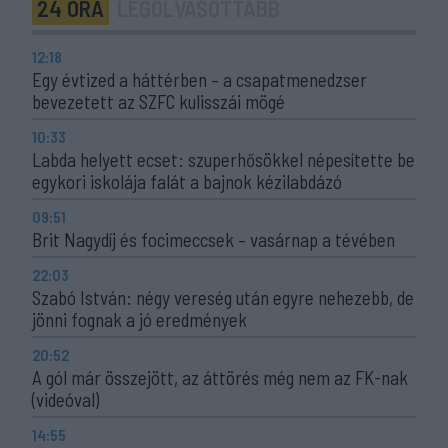
24 ÓRA
LEGOLVASOTTABB
12:18
Egy évtized a háttérben – a csapatmenedzser
bevezetett az SZFC kulisszái mögé
10:33
Labda helyett ecset: szuperhősökkel népesítette be
egykori iskolája falát a bajnok kézilabdázó
09:51
Brit Nagydíj és focimeccsek – vasárnap a tévében
22:03
Szabó István: négy vereség után egyre nehezebb, de
jönni fognak a jó eredmények
20:52
A gól már összejött, az áttörés még nem az FK-nak
(videóval)
14:55