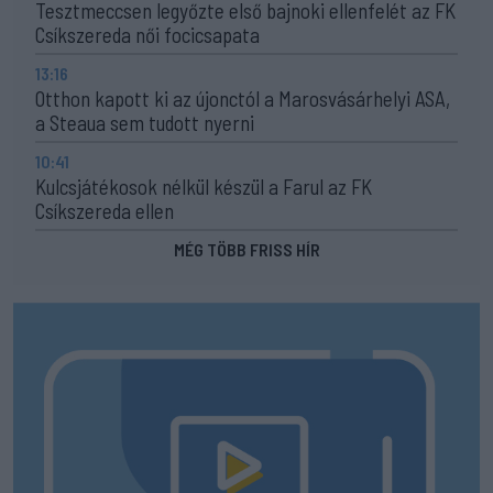
Tesztmeccsen legyőzte első bajnoki ellenfelét az FK
Csíkszereda női focicsapata
13:16
Otthon kapott ki az újonctól a Marosvásárhelyi ASA,
a Steaua sem tudott nyerni
10:41
Kulcsjátékosok nélkül készül a Farul az FK
Csíkszereda ellen
MÉG TÖBB FRISS HÍR