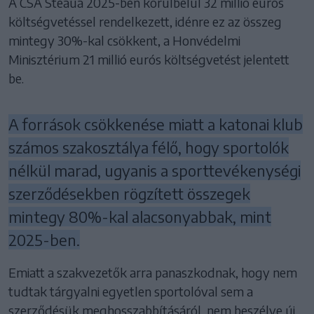
A CSA Steaua 2025-ben körülbelül 32 millió eurós
költségvetéssel rendelkezett, idénre ez az összeg
mintegy 30%-kal csökkent, a Honvédelmi
Minisztérium 21 millió eurós költségvetést jelentett
be.
A források csökkenése miatt a katonai klub
számos szakosztálya félő, hogy sportolók
nélkül marad, ugyanis a sporttevékenységi
szerződésekben rögzített összegek
mintegy 80%-kal alacsonyabbak, mint
2025-ben.
Emiatt a szakvezetők arra panaszkodnak, hogy nem
tudtak tárgyalni egyetlen sportolóval sem a
szerződésük meghosszabbításáról, nem beszélve új