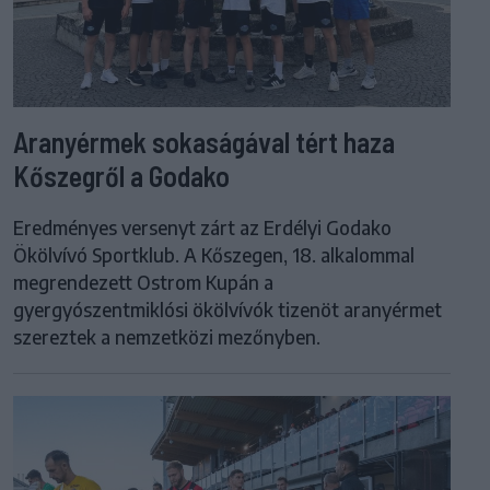
Aranyérmek sokaságával tért haza
Kőszegről a Godako
Eredményes versenyt zárt az Erdélyi Godako
Ökölvívó Sportklub. A Kőszegen, 18. alkalommal
megrendezett Ostrom Kupán a
gyergyószentmiklósi ökölvívók tizenöt aranyérmet
szereztek a nemzetközi mezőnyben.