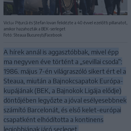
Victor Pițurcă és Ștefan Iovan felidézte a 40 évvel ezelőtti pillanatot,
amikor hazahozták a BEK-serleget
Fotó: Steaua București /Facebook
A hírek annál is aggasztóbbak, mivel épp
ma negyven éve történt a „sevillai csoda”:
1986. május 7-én világraszóló sikert ért el a
Steaua, miután a Bajnokcsapatok Európa-
kupájának (BEK, a Bajnokok Ligája elődje)
döntőjében legyőzte a jóval esélyesebbnek
számító Barcelonát, és első kelet-európai
csapatként elhódította a kontinens
legjobbjának járó serleget.