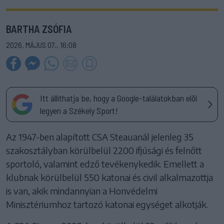
BARTHA ZSÓFIA
2026. MÁJUS 07., 16:08
Itt állíthatja be, hogy a Google-találatokban elöl
legyen a Székely Sport!
Az 1947-ben alapított CSA Steauanál jelenleg 35
szakosztályban körülbelül 2200 ifjúsági és felnőtt
sportoló, valamint edző tevékenykedik. Emellett a
klubnak körülbelül 550 katonai és civil alkalmazottja
is van, akik mindannyian a Honvédelmi
Minisztériumhoz tartozó katonai egységet alkotják.