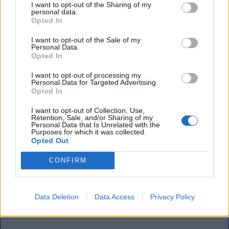
I want to opt-out of the Sharing of my
personal data.
Opted In
I want to opt-out of the Sale of my
Personal Data.
Opted In
I want to opt-out of processing my
Personal Data for Targeted Advertising.
Opted In
I want to opt-out of Collection, Use,
Retention, Sale, and/or Sharing of my
Nagy pofonba szaladt belé a Kolozsvári
Personal Data that Is Unrelated with the
Purposes for which it was collected.
CFR, kikapott a Győr és a Loki is
Opted Out
Súlyos vereséget szenvedett hazai pályán a
CONFIRM
Kolozsvári CFR a Konferencia Liga selejtezőjének
harmadik fordulójában. A magyar színeket képviselő
Győr és a Debrecen is hátrányból várja a
Data Deletion
Data Access
Privacy Policy
visszavágót.