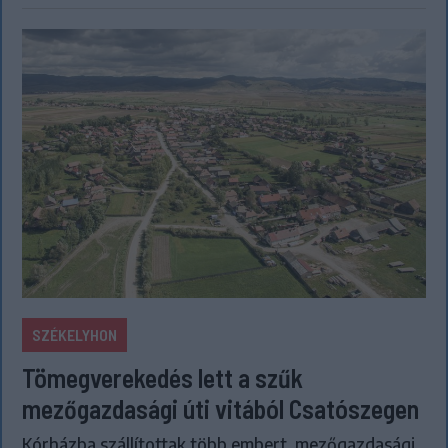
SZÉKELYHON
Tömegverekedés lett a szűk
mezőgazdasági úti vitából Csatószegen
Kórházba szállítottak több embert, mezőgazdasági