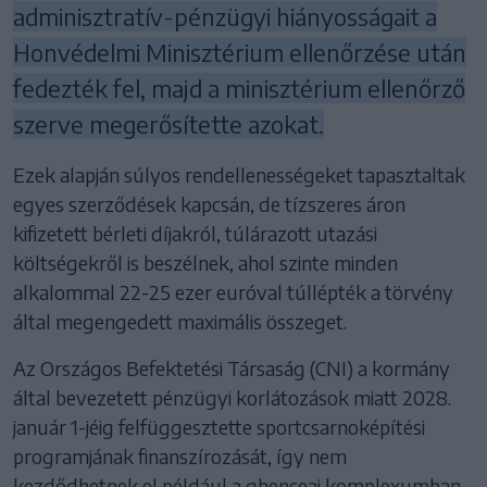
adminisztratív-pénzügyi hiányosságait a
Honvédelmi Minisztérium ellenőrzése után
fedezték fel, majd a minisztérium ellenőrző
szerve megerősítette azokat.
Ezek alapján súlyos rendellenességeket tapasztaltak
egyes szerződések kapcsán, de tízszeres áron
kifizetett bérleti díjakról, túlárazott utazási
költségekről is beszélnek, ahol szinte minden
alkalommal 22-25 ezer euróval túllépték a törvény
által megengedett maximális összeget.
Az Országos Befektetési Társaság (CNI) a kormány
által bevezetett pénzügyi korlátozások miatt 2028.
január 1-jéig felfüggesztette sportcsarnoképítési
programjának finanszírozását, így nem
kezdődhetnek el például a ghenceai komplexumban