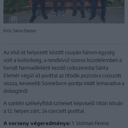
Fotó: Sánta Elemér
Az első öt helyezett között csupán három egység
volt a különbség, a rendkívül szoros küzdelemben a
tornát harmadikként kezdő csíkszeredai Sánta
Elemér végül 43 ponttal az ötödik pozícióra csúszott
vissza, kevesebb Sonneborn-pontja miatt lemaradva a
dobogóról.
A szintén székelyföldi színeket képviselő Vitán István
a 12. helyen zárt, 24 szerzett ponttal.
A verseny végeredménye:
1. Volman Ferenc