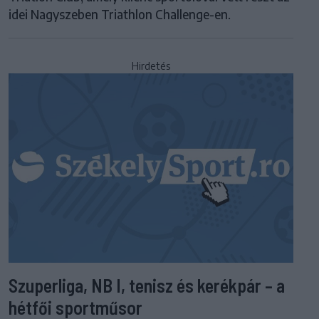
idei Nagyszeben Triathlon Challenge-en.
Hirdetés
Szuperliga, NB I, tenisz és kerékpár – a
hétfői sportműsor