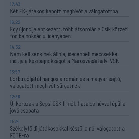
17:43
Két FK-játékos kapott meghívót a válogatottba
16:22
Egy újonc jelentkezett, több átsorolás a Csík körzeti
focibajnokság új idényében
14:52
Nem kell senkinek állnia, idegenbeli meccsekkel
indítja a kézibajnokságot a Marosvásárhelyi VSK
13:57
Corbu góljától hangos a román és a magyar sajtó,
válogatott meghívót sürgetnek
12:36
Új korszak a Sepsi OSK II-nél, fiatalos hévvel épül a
jövő csapata
11:24
Székelyföldi játékosokkal készül a női válogatott a
FOTE-ra