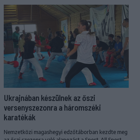
Ukrajnában készülnek az őszi
versenyszezonra a háromszéki
karatékák
Nemzetközi magashegyi edzőtáborban kezdte meg
az őszi szezonra való alapozást a Sport-All Sport