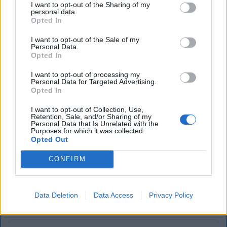
I want to opt-out of the Sharing of my
personal data.
Opted In
I want to opt-out of the Sale of my
Personal Data.
Opted In
KRÓNIKA
I want to opt-out of processing my
Personal Data for Targeted Advertising.
Opted In
Záporok, zivatarok hoznak felfrissülést
a kánikula után – kéthetes időjárás-
I want to opt-out of Collection, Use,
Retention, Sale, and/or Sharing of my
előrejelzés
Personal Data that Is Unrelated with the
Purposes for which it was collected.
Opted Out
Csütörtök-péntekig tovább melegszik az idő
Románia legtöbb régiójában, ahol kánikulára és
CONFIRM
fokozott hőterhelésre kell számítani, utána azonban
fokozatos lehűlés kezdődik, és nő a záporok,
zivatarok valószínűsége.
Data Deletion
Data Access
Privacy Policy