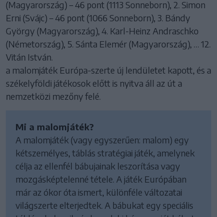
(Magyarország) – 46 pont (1113 Sonneborn), 2. Simon
Erni (Svájc) – 46 pont (1066 Sonneborn), 3. Bándy
György (Magyarország), 4. Karl-Heinz Andraschko
(Németország), 5. Sánta Elemér (Magyarország), … 12.
Vitán István.
a malomjáték Európa-szerte új lendületet kapott, és a
székelyföldi játékosok előtt is nyitva áll az út a
nemzetközi mezőny felé.
Mi a malomjáték?
A malomjáték (vagy egyszerűen: malom) egy
kétszemélyes, táblás stratégiai játék, amelynek
célja az ellenfél bábujainak leszorítása vagy
mozgásképtelenné tétele. A játék Európában
már az ókor óta ismert, különféle változatai
világszerte elterjedtek. A bábukat egy speciális