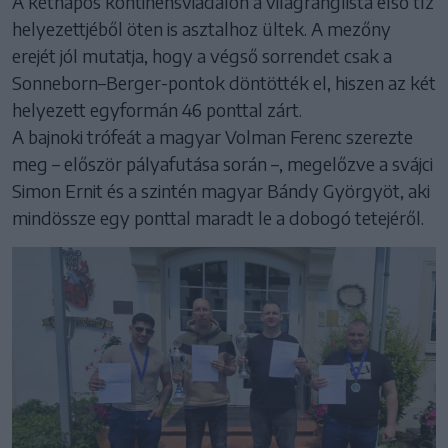
A kétnapos kontinensviadalon a világranglista első tíz
helyezettjéből öten is asztalhoz ültek. A mezőny
erejét jól mutatja, hogy a végső sorrendet csak a
Sonneborn–Berger-pontok döntötték el, hiszen az két
helyezett egyformán 46 ponttal zárt.
A bajnoki trófeát a magyar Volman Ferenc szerezte
meg – először pályafutása során –, megelőzve a svájci
Simon Ernit és a szintén magyar Bándy Györgyöt, aki
mindössze egy ponttal maradt le a dobogó tetejéről.