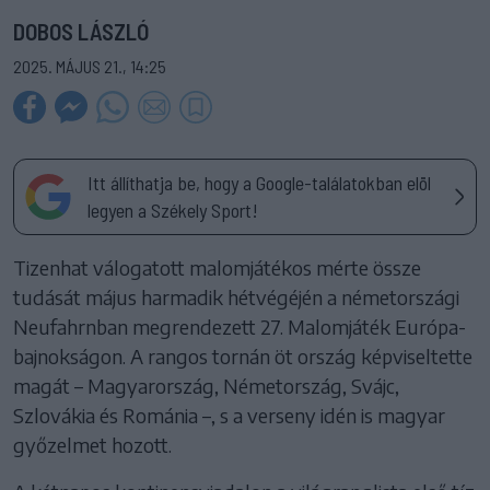
DOBOS LÁSZLÓ
2025. MÁJUS 21., 14:25
Itt állíthatja be, hogy a Google-találatokban elöl
legyen a Székely Sport!
Tizenhat válogatott malomjátékos mérte össze
tudását május harmadik hétvégéjén a németországi
Neufahrnban megrendezett 27. Malomjáték Európa-
bajnokságon. A rangos tornán öt ország képviseltette
magát – Magyarország, Németország, Svájc,
Szlovákia és Románia –, s a verseny idén is magyar
győzelmet hozott.