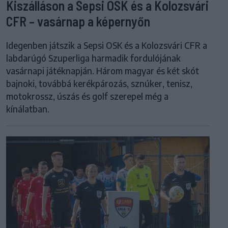
Kiszálláson a Sepsi OSK és a Kolozsvári
CFR – vasárnap a képernyőn
Idegenben játszik a Sepsi OSK és a Kolozsvári CFR a
labdarúgó Szuperliga harmadik fordulójának
vasárnapi játéknapján. Három magyar és két skót
bajnoki, továbbá kerékpározás, sznúker, tenisz,
motokrossz, úszás és golf szerepel még a
kínálatban.