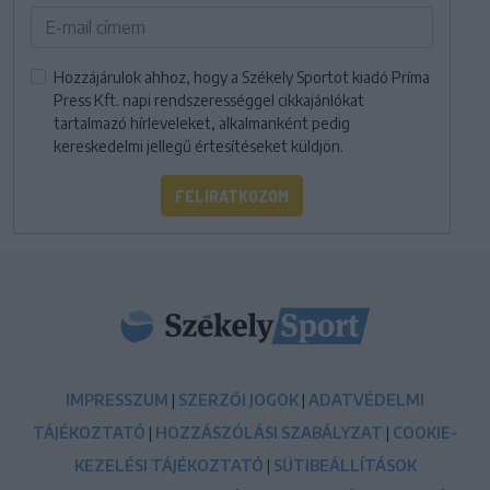
Hozzájárulok ahhoz, hogy a Székely Sportot kiadó Príma
Press Kft. napi rendszerességgel cikkajánlókat
tartalmazó hírleveleket, alkalmanként pedig
kereskedelmi jellegű értesítéseket küldjön.
FELIRATKOZOM
IMPRESSZUM
|
SZERZŐI JOGOK
|
ADATVÉDELMI
TÁJÉKOZTATÓ
|
HOZZÁSZÓLÁSI SZABÁLYZAT
|
COOKIE-
KEZELÉSI TÁJÉKOZTATÓ
|
SÜTIBEÁLLÍTÁSOK