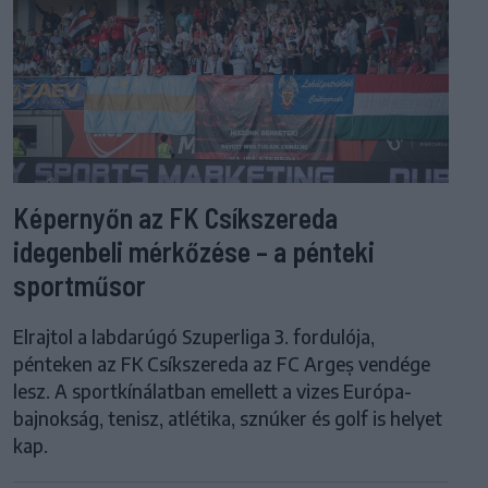
Képernyőn az FK Csíkszereda
idegenbeli mérkőzése – a pénteki
sportműsor
Elrajtol a labdarúgó Szuperliga 3. fordulója,
pénteken az FK Csíkszereda az FC Argeș vendége
lesz. A sportkínálatban emellett a vizes Európa-
bajnokság, tenisz, atlétika, sznúker és golf is helyet
kap.