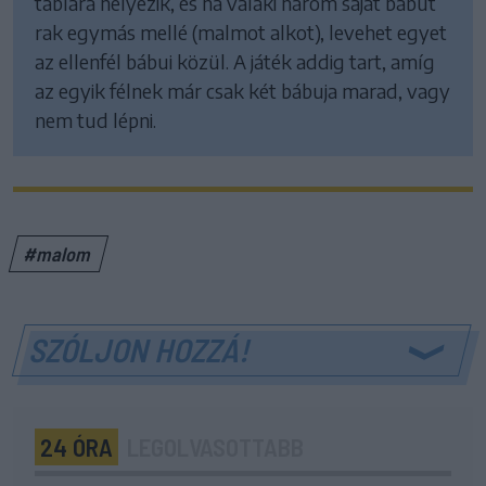
táblára helyezik, és ha valaki három saját bábut
rak egymás mellé (malmot alkot), levehet egyet
az ellenfél bábui közül. A játék addig tart, amíg
az egyik félnek már csak két bábuja marad, vagy
nem tud lépni.
#malom
SZÓLJON HOZZÁ!
24 ÓRA
LEGOLVASOTTABB