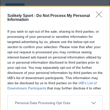
KRÓNIKA
Székely Sport -
Do Not Process My Personal
Majka életveszélyes fenyegetés miatt
Information
lemondta erdélyi koncertjét
If you wish to opt-out of the sale, sharing to third parties, or
Majka életveszélyes fenyegetést kapott, és emiatt
processing of your personal or sensitive information for
lemondta a sepsiszentgyörgyi SIC Fesztre tervezett
targeted advertising by us, please use the below opt-out
koncertjét. Majka ezt szerdán a Facebook-oldalán
section to confirm your selection. Please note that after your
opt-out request is processed you may continue seeing
jelentette be.
interest-based ads based on personal information utilized by
us or personal information disclosed to third parties prior to
your opt-out. You may separately opt-out of the further
disclosure of your personal information by third parties on the
IAB’s list of downstream participants. This information may
also be disclosed by us to third parties on the
IAB’s List of
Downstream Participants
that may further disclose it to other
third parties.
Personal Data Processing Opt Outs