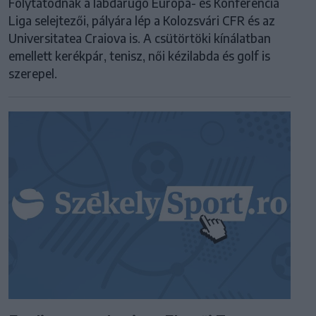
Folytatódnak a labdarúgó Európa- és Konferencia
Liga selejtezői, pályára lép a Kolozsvári CFR és az
Universitatea Craiova is. A csütörtöki kínálatban
emellett kerékpár, tenisz, női kézilabda és golf is
szerepel.