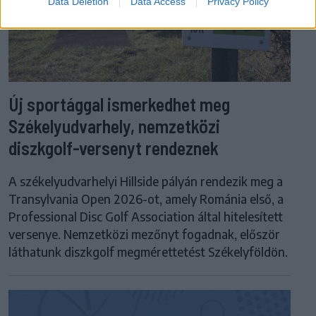
Data Deletion
Data Access
Privacy Policy
Új sportággal ismerkedhet meg
Székelyudvarhely, nemzetközi
diszkgolf-versenyt rendeznek
A székelyudvarhelyi Hillside pályán rendezik meg a
Transylvania Open 2026-ot, amely Románia első, a
Professional Disc Golf Association által hitelesített
versenye. Nemzetközi mezőnyt fogadnak, először
láthatunk diszkgolf megmérettetést Székelyföldön.