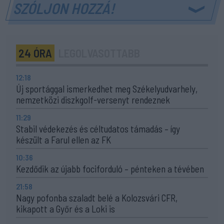
SZÓLJON HOZZÁ!
24 ÓRA
LEGOLVASOTTABB
12:18
Új sportággal ismerkedhet meg Székelyudvarhely,
nemzetközi diszkgolf-versenyt rendeznek
11:29
Stabil védekezés és céltudatos támadás – így
készült a Farul ellen az FK
10:36
Kezdődik az újabb fociforduló – pénteken a tévében
21:58
Nagy pofonba szaladt belé a Kolozsvári CFR,
kikapott a Győr és a Loki is