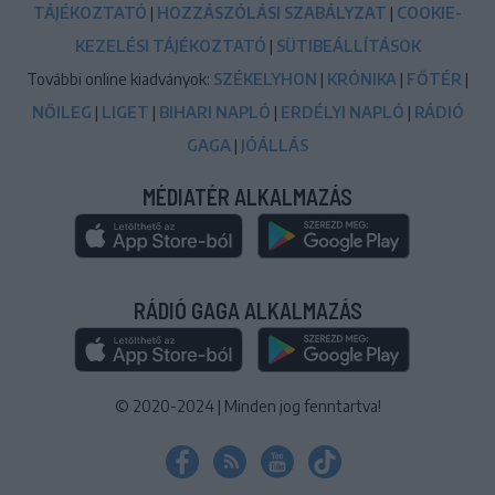
TÁJÉKOZTATÓ
|
HOZZÁSZÓLÁSI SZABÁLYZAT
|
COOKIE-
KEZELÉSI TÁJÉKOZTATÓ
|
SÜTIBEÁLLÍTÁSOK
További online kiadványok:
SZÉKELYHON
|
KRÓNIKA
|
FŐTÉR
|
NŐILEG
|
LIGET
|
BIHARI NAPLÓ
|
ERDÉLYI NAPLÓ
|
RÁDIÓ
GAGA
|
JÓÁLLÁS
MÉDIATÉR ALKALMAZÁS
RÁDIÓ GAGA ALKALMAZÁS
© 2020-2024
|
Minden jog fenntartva!