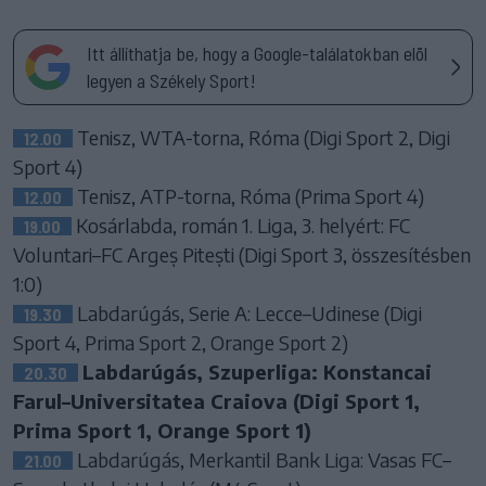
Itt állíthatja be, hogy a Google-találatokban elöl
legyen a Székely Sport!
Tenisz, WTA-torna, Róma (Digi Sport 2, Digi
12.00
Sport 4)
Tenisz, ATP-torna, Róma (Prima Sport 4)
12.00
Kosárlabda, román 1. Liga, 3. helyért: FC
19.00
Voluntari–FC Argeș Pitești (Digi Sport 3, összesítésben
1:0)
Labdarúgás, Serie A: Lecce–Udinese (Digi
19.30
Sport 4, Prima Sport 2, Orange Sport 2)
Labdarúgás, Szuperliga: Konstancai
20.30
Farul–Universitatea Craiova (Digi Sport 1,
Prima Sport 1, Orange Sport 1)
Labdarúgás, Merkantil Bank Liga: Vasas FC–
21.00