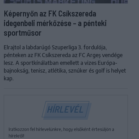
Képernyőn az FK Csíkszereda
idegenbeli mérkőzése – a pénteki
sportműsor
Elrajtol a labdarúgó Szuperliga 3. fordulója,
pénteken az FK Csíkszereda az FC Argeș vendége
lesz. A sportkínálatban emellett a vizes Európa-
bajnokság, tenisz, atlétika, sznúker és golf is helyet
kap.
HÍRLEVÉL
Iratkozzon fel hírlevelünkre, hogy elsőként értesüljön a
hírekről!