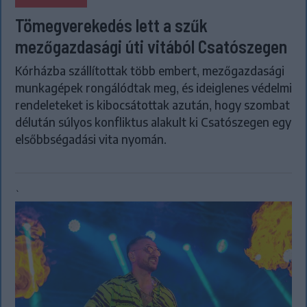
Tömegverekedés lett a szűk
mezőgazdasági úti vitából Csatószegen
Kórházba szállítottak több embert, mezőgazdasági
munkagépek rongálódtak meg, és ideiglenes védelmi
rendeleteket is kibocsátottak azután, hogy szombat
délután súlyos konfliktus alakult ki Csatószegen egy
elsőbbségadási vita nyomán.
`