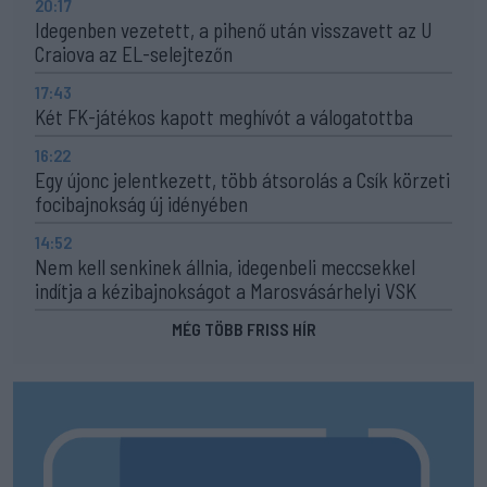
20:17
Idegenben vezetett, a pihenő után visszavett az U
Craiova az EL-selejtezőn
17:43
Két FK-játékos kapott meghívót a válogatottba
16:22
Egy újonc jelentkezett, több átsorolás a Csík körzeti
focibajnokság új idényében
14:52
Nem kell senkinek állnia, idegenbeli meccsekkel
indítja a kézibajnokságot a Marosvásárhelyi VSK
MÉG TÖBB FRISS HÍR