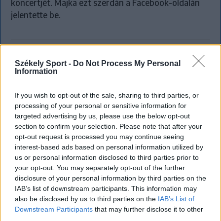
koncertjét. Majka ezt szerdán a Facebook-oldalán
jelentette be.
Székely Sport -
Do Not Process My Personal
Information
If you wish to opt-out of the sale, sharing to third parties, or
processing of your personal or sensitive information for
targeted advertising by us, please use the below opt-out
section to confirm your selection. Please note that after your
opt-out request is processed you may continue seeing
interest-based ads based on personal information utilized by
us or personal information disclosed to third parties prior to
your opt-out. You may separately opt-out of the further
disclosure of your personal information by third parties on the
FŐTÉR
IAB’s list of downstream participants. This information may
also be disclosed by us to third parties on the
IAB’s List of
Már csak 4-5 napig működhet a jelenlegi
Downstream Participants
that may further disclose it to other
körülmények között a cernavodai
third parties.