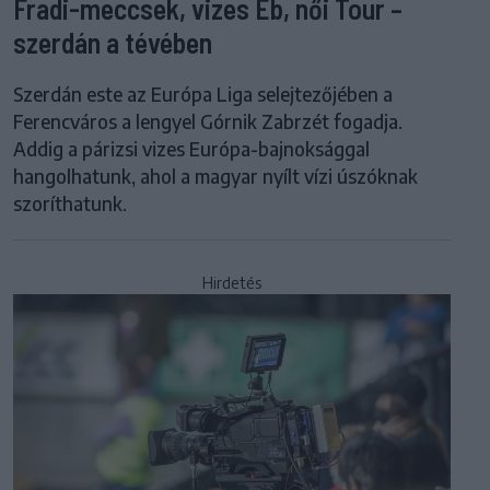
Fradi-meccsek, vizes Eb, női Tour –
szerdán a tévében
Szerdán este az Európa Liga selejtezőjében a
Ferencváros a lengyel Górnik Zabrzét fogadja.
Addig a párizsi vizes Európa-bajnoksággal
hangolhatunk, ahol a magyar nyílt vízi úszóknak
szoríthatunk.
Hirdetés