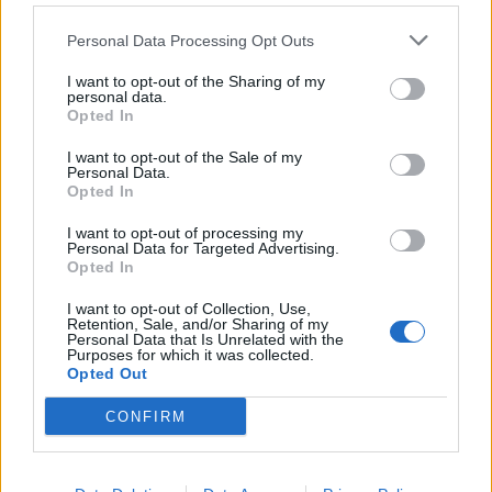
atomerőmű
Personal Data Processing Opt Outs
Százszázalékos kamatra adott kölcsönt a
I want to opt-out of the Sharing of my
letartóztatott uzsorás. Akár 40 fok is várható
personal data.
Opted In
vasárnap a nyugati országrészben.
I want to opt-out of the Sale of my
Personal Data.
Opted In
I want to opt-out of processing my
Personal Data for Targeted Advertising.
EZ IS ÉRDEKELHETI
Opted In
I want to opt-out of Collection, Use,
Retention, Sale, and/or Sharing of my
Personal Data that Is Unrelated with the
Purposes for which it was collected.
Opted Out
CONFIRM