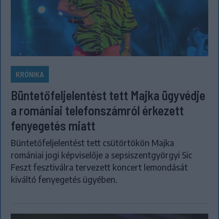
KRÓNIKA
Büntetőfeljelentést tett Majka ügyvédje
a romániai telefonszámról érkezett
fenyegetés miatt
Büntetőfeljelentést tett csütörtökön Majka
romániai jogi képviselője a sepsiszentgyörgyi Sic
Feszt fesztiválra tervezett koncert lemondását
kiváltó fenyegetés ügyében.