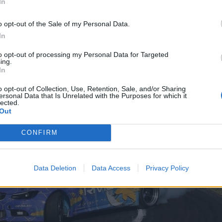
In
talhatják meg, milyen érzés, amikor az autó magas
o opt-out of the Sale of my Personal Data.
éggel, irányított csúszásokkal halad a pályán.
In
 Incze Tamás.
to opt-out of processing my Personal Data for Targeted
ing.
In
o opt-out of Collection, Use, Retention, Sale, and/or Sharing
ersonal Data that Is Unrelated with the Purposes for which it
lected.
Out
CONFIRM
Data Deletion
Data Access
Privacy Policy