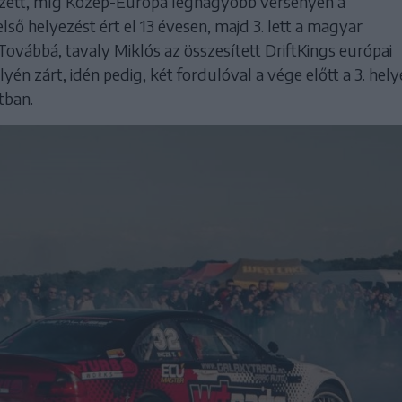
zett, míg Közép-Európa legnagyobb versenyén a
ő helyezést ért el 13 évesen, majd 3. lett a magyar
ovábbá, tavaly Miklós az összesített DriftKings európai
yén zárt, idén pedig, két fordulóval a vége előtt a 3. hely
tban.