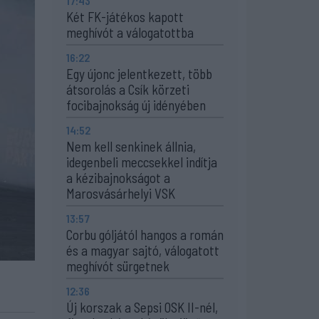
17:43
Két FK-játékos kapott
meghívót a válogatottba
16:22
Egy újonc jelentkezett, több
átsorolás a Csík körzeti
focibajnokság új idényében
14:52
Nem kell senkinek állnia,
idegenbeli meccsekkel indítja
a kézibajnokságot a
Marosvásárhelyi VSK
13:57
Corbu góljától hangos a román
és a magyar sajtó, válogatott
meghívót sürgetnek
12:36
Új korszak a Sepsi OSK II-nél,