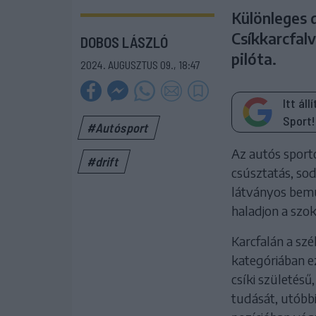
Különleges 
Csíkkarcfalv
DOBOS LÁSZLÓ
pilóta.
2024. AUGUSZTUS 09., 18:47
Itt ál
Sport!
#Autósport
Az autós sport
#drift
csúsztatás, sod
látványos bemu
haladjon a szo
Karcfalán a szé
kategóriában ez
csíki születés
tudását, utóbb