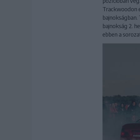
pozícióban vég
Trackwoodon els
bajnokságban. T
bajnokság 2. hel
ebben a soroza