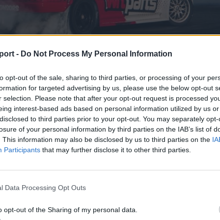
port -
Do Not Process My Personal Information
 magángyűjteménye
to opt-out of the sale, sharing to third parties, or processing of your per
formation for targeted advertising by us, please use the below opt-out s
a központjába tervezett augusztus 16-ai esemény kapcsá
r selection. Please note that after your opt-out request is processed y
cze Tamást, aki a következőket nyilatkozta a Székely
eing interest-based ads based on personal information utilized by us or
arcfalvi bemutató egyedülálló esemény a térségben,
disclosed to third parties prior to your opt-out. You may separately opt-
nál minden motorsport-rajongónak, hogy testközelből
losure of your personal information by third parties on the IAB’s list of
. This information may also be disclosed by us to third parties on the
IA
g a driftelés izgalmait.
Participants
that may further disclose it to other third parties.
ram különlegessége, hogy a látogatók nem csak néz
etik a látványos bemutatót, hanem részt is vehetnek
l Data Processing Opt Outs
 korlátozott létszámban drift taxi formájában.
o opt-out of the Sharing of my personal data.
hetetlen élmény, ahol az érdeklődők a pilóták mellett 