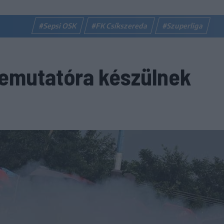
#Sepsi OSK
#FK Csíkszereda
#Szuperliga
bemutatóra készülnek