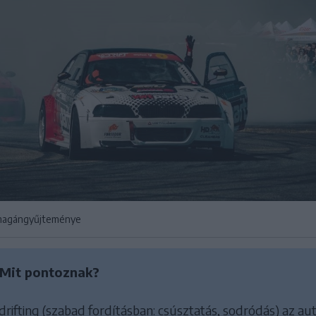
 magángyűjteménye
? Mit pontoznak?
 drifting (szabad fordításban: csúsztatás, sodródás) az au