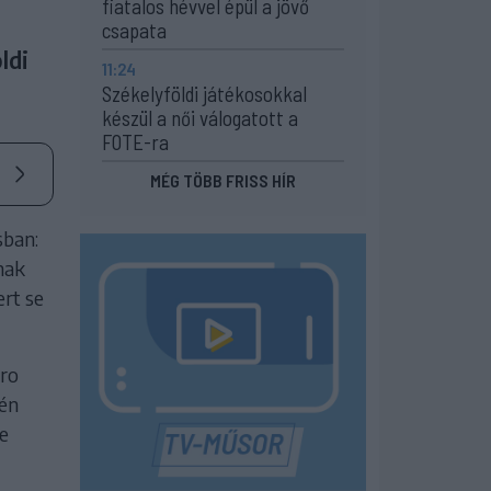
fiatalos hévvel épül a jövő
csapata
ldi
11:24
Székelyföldi játékosokkal
készül a női válogatott a
FOTE-ra
MÉG TÖBB FRISS HÍR
sban:
nak
rt se
Pro
tén
e