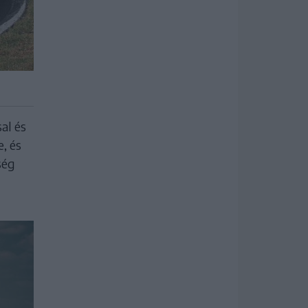
al és
, és
ség