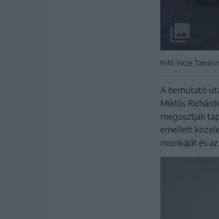
Fotó: Incze Tamás
A bemutató után
Miklós Richárdd
megosztják tapa
emellett közele
munkáját és az 