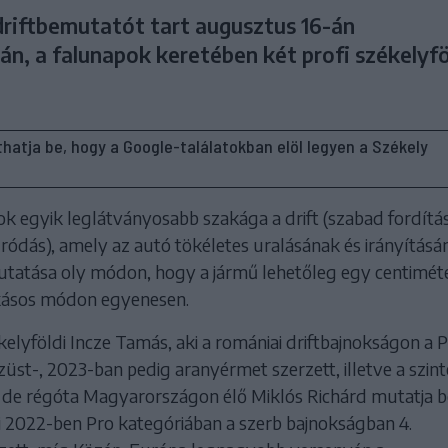
driftbemutatót tart augusztus 16-án
án, a falunapok keretében két profi székelyfö
líthatja be, hogy a Google-találatokban elöl legyen a Székely
ok egyik leglátványosabb szakága a drift (szabad fordítá
ródás), amely az autó tökéletes uralásának és irányításá
tatása oly módon, hogy a jármű lehetőleg egy centiméte
kásos módon egyenesen.
kelyföldi Incze Tamás, aki a romániai driftbajnokságon a 
üst-, 2023-ban pedig aranyérmet szerzett, illetve a szin
ű, de régóta Magyarországon élő Miklós Richárd mutatja b
i 2022-ben Pro kategóriában a szerb bajnokságban 4.