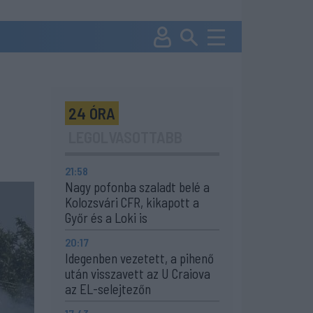
24 ÓRA
LEGOLVASOTTABB
21:58
Nagy pofonba szaladt belé a
Kolozsvári CFR, kikapott a
Győr és a Loki is
20:17
Idegenben vezetett, a pihenő
után visszavett az U Craiova
az EL-selejtezőn