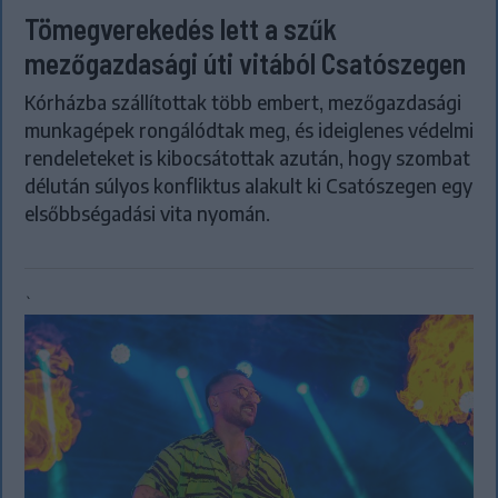
Tömegverekedés lett a szűk
mezőgazdasági úti vitából Csatószegen
Kórházba szállítottak több embert, mezőgazdasági
munkagépek rongálódtak meg, és ideiglenes védelmi
rendeleteket is kibocsátottak azután, hogy szombat
délután súlyos konfliktus alakult ki Csatószegen egy
elsőbbségadási vita nyomán.
`