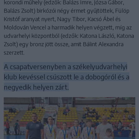
korondi műhely (edzők: Balázs Imre, Józsa Gábor,
Balázs Zsolt) birkózói négy érmet gyűjtöttek, Fülöp
Kristóf aranyat nyert, Nagy Tibor, Kacsó Ábel és
Moldován Vencel a harmadik helyen végzett, míg az
udvarhelyi központból (edzők: Katona László, Katona
Zsolt) egy bronz jött össze, amit Bálint Alexandra
szerzett.
A csapatversenyben a székelyudvarhelyi
klub kevéssel csúszott le a dobogóról és a
negyedik helyen zárt.