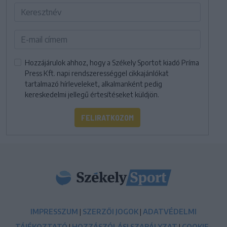
Hozzájárulok ahhoz, hogy a Székely Sportot kiadó Príma
Press Kft. napi rendszerességgel cikkajánlókat
tartalmazó hírleveleket, alkalmanként pedig
kereskedelmi jellegű értesítéseket küldjön.
FELIRATKOZOM
IMPRESSZUM
|
SZERZŐI JOGOK
|
ADATVÉDELMI
TÁJÉKOZTATÓ
|
HOZZÁSZÓLÁSI SZABÁLYZAT
|
COOKIE-