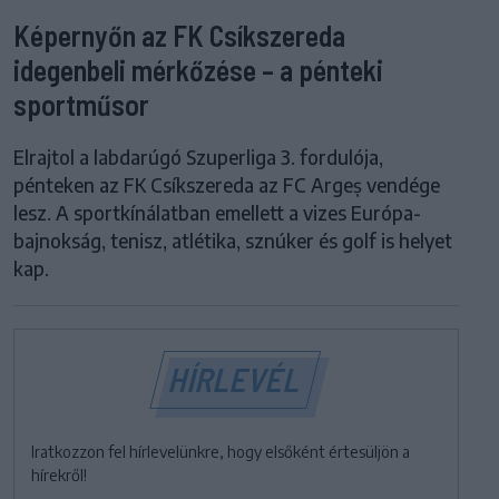
Képernyőn az FK Csíkszereda
idegenbeli mérkőzése – a pénteki
sportműsor
Elrajtol a labdarúgó Szuperliga 3. fordulója,
pénteken az FK Csíkszereda az FC Argeș vendége
lesz. A sportkínálatban emellett a vizes Európa-
bajnokság, tenisz, atlétika, sznúker és golf is helyet
kap.
HÍRLEVÉL
Iratkozzon fel hírlevelünkre, hogy elsőként értesüljön a
hírekről!