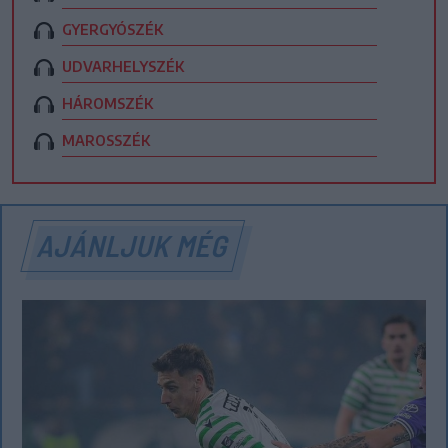
GYERGYÓSZÉK
UDVARHELYSZÉK
HÁROMSZÉK
MAROSSZÉK
AJÁNLJUK MÉG