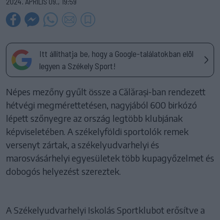
2024. ÁPRILIS 09., 19:59
Itt állíthatja be, hogy a Google-találatokban elöl
legyen a Székely Sport!
Népes mezőny gyűlt össze a Călărași-ban rendezett
hétvégi megmérettetésen, nagyjából 600 birkózó
lépett szőnyegre az ország legtöbb klubjának
képviseletében. A székelyföldi sportolók remek
versenyt zártak, a székelyudvarhelyi és
marosvásárhelyi egyesületek több kupagyőzelmet és
dobogós helyezést szereztek.
A Székelyudvarhelyi Iskolás Sportklubot erősítve a