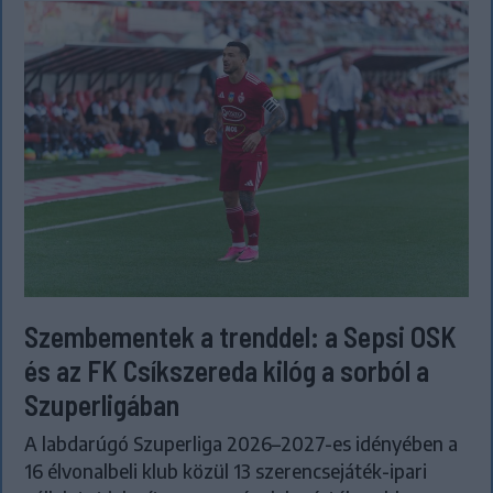
Szembementek a trenddel: a Sepsi OSK
és az FK Csíkszereda kilóg a sorból a
Szuperligában
A labdarúgó Szuperliga 2026–2027-es idényében a
16 élvonalbeli klub közül 13 szerencsejáték-ipari