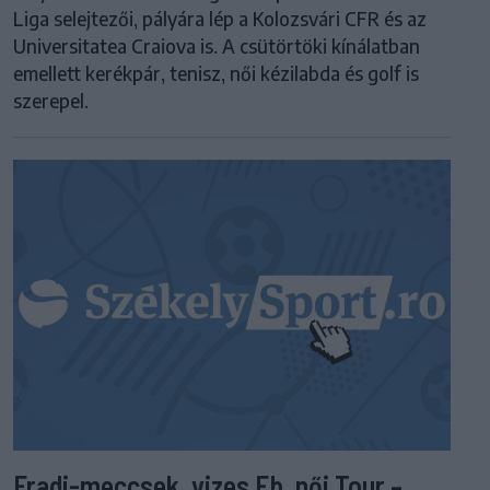
Liga selejtezői, pályára lép a Kolozsvári CFR és az
Universitatea Craiova is. A csütörtöki kínálatban
emellett kerékpár, tenisz, női kézilabda és golf is
szerepel.
Fradi-meccsek, vizes Eb, női Tour –