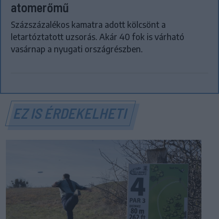
atomerőmű
Százszázalékos kamatra adott kölcsönt a
letartóztatott uzsorás. Akár 40 fok is várható
vasárnap a nyugati országrészben.
EZ IS ÉRDEKELHETI