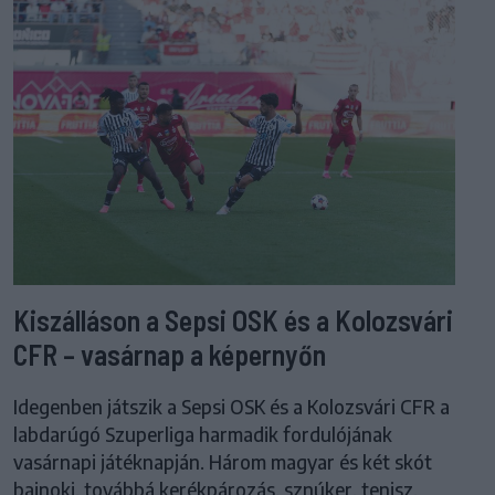
Kiszálláson a Sepsi OSK és a Kolozsvári
CFR – vasárnap a képernyőn
Idegenben játszik a Sepsi OSK és a Kolozsvári CFR a
labdarúgó Szuperliga harmadik fordulójának
vasárnapi játéknapján. Három magyar és két skót
bajnoki, továbbá kerékpározás, sznúker, tenisz,