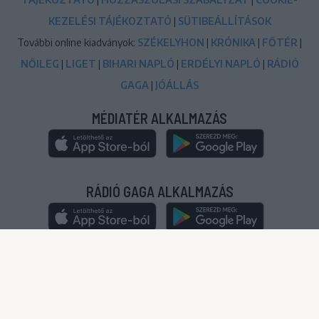
KEZELÉSI TÁJÉKOZTATÓ
|
SÜTIBEÁLLÍTÁSOK
További online kiadványok:
SZÉKELYHON
|
KRÓNIKA
|
FŐTÉR
|
NŐILEG
|
LIGET
|
BIHARI NAPLÓ
|
ERDÉLYI NAPLÓ
|
RÁDIÓ
GAGA
|
JÓÁLLÁS
MÉDIATÉR ALKALMAZÁS
RÁDIÓ GAGA ALKALMAZÁS
© 2020-2024
|
Minden jog fenntartva!