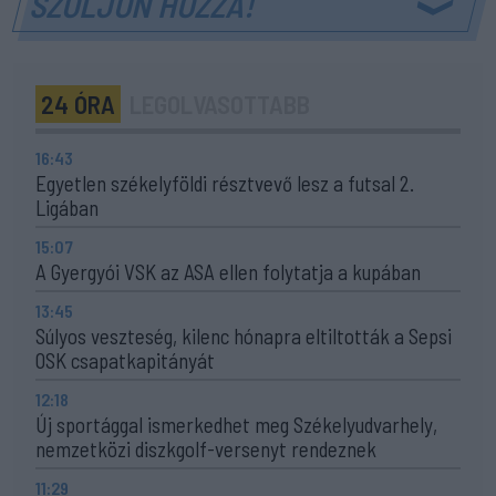
SZÓLJON HOZZÁ!
24 ÓRA
LEGOLVASOTTABB
16:43
Egyetlen székelyföldi résztvevő lesz a futsal 2.
Ligában
15:07
A Gyergyói VSK az ASA ellen folytatja a kupában
13:45
Súlyos veszteség, kilenc hónapra eltiltották a Sepsi
OSK csapatkapitányát
12:18
Új sportággal ismerkedhet meg Székelyudvarhely,
nemzetközi diszkgolf-versenyt rendeznek
11:29