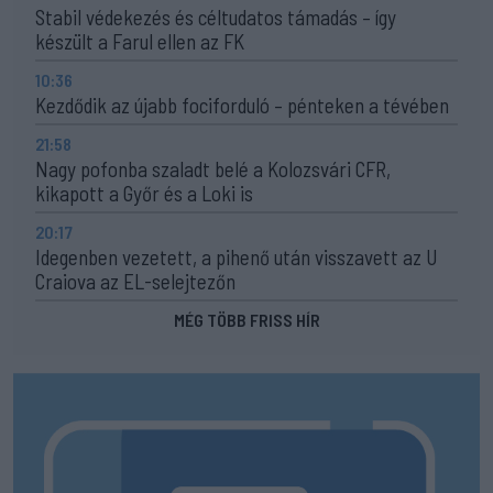
Stabil védekezés és céltudatos támadás – így
készült a Farul ellen az FK
10:36
Kezdődik az újabb fociforduló – pénteken a tévében
21:58
Nagy pofonba szaladt belé a Kolozsvári CFR,
kikapott a Győr és a Loki is
20:17
Idegenben vezetett, a pihenő után visszavett az U
Craiova az EL-selejtezőn
MÉG TÖBB FRISS HÍR