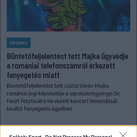
KRÓNIKA
Büntetőfeljelentést tett Majka ügyvédje
a romániai telefonszámról érkezett
fenyegetés miatt
Büntetőfeljelentést tett csütörtökön Majka
romániai jogi képviselője a sepsiszentgyörgyi Sic
Feszt fesztiválra tervezett koncert lemondását
kiváltó fenyegetés ügyében.