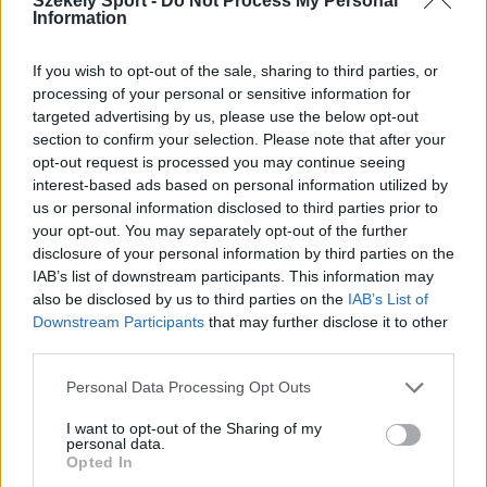
Székely Sport -
Do Not Process My Personal
Information
If you wish to opt-out of the sale, sharing to third parties, or
processing of your personal or sensitive information for
targeted advertising by us, please use the below opt-out
section to confirm your selection. Please note that after your
opt-out request is processed you may continue seeing
interest-based ads based on personal information utilized by
us or personal information disclosed to third parties prior to
your opt-out. You may separately opt-out of the further
disclosure of your personal information by third parties on the
IAB’s list of downstream participants. This information may
also be disclosed by us to third parties on the
IAB’s List of
KRÓNIKA
Downstream Participants
that may further disclose it to other
third parties.
Majka életveszélyes fenyegetés miatt
lemondta erdélyi koncertjét
Personal Data Processing Opt Outs
Majka életveszélyes fenyegetést kapott, és emiatt
I want to opt-out of the Sharing of my
personal data.
lemondta a sepsiszentgyörgyi SIC Fesztre tervezett
Opted In
koncertjét. Majka ezt szerdán a Facebook-oldalán