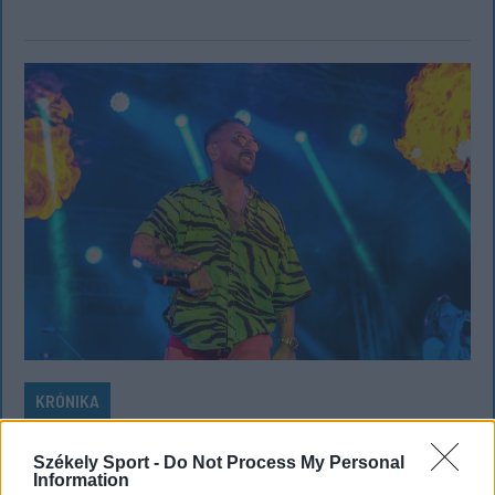
KRÓNIKA
Büntetőfeljelentést tett Majka ügyvédje
Székely Sport -
Do Not Process My Personal
a romániai telefonszámról érkezett
Information