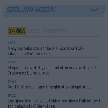
SZÓLJON HOZZÁ!
24 ÓRA
LEGOLVASOTTABB
21:58
Nagy pofonba szaladt belé a Kolozsvári CFR,
kikapott a Győr és a Loki is
20:17
Idegenben vezetett, a pihenő után visszavett az U
Craiova az EL-selejtezőn
17:43
Két FK-játékos kapott meghívót a válogatottba
16:22
Egy újonc jelentkezett, több átsorolás a Csík körzeti
focibajnokság új idényében