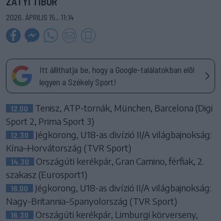
ZÁTYI TIBOR
2026. ÁPRILIS 15., 11:14
Itt állíthatja be, hogy a Google-találatokban elöl
legyen a Székely Sport!
Tenisz, ATP-tornák, München, Barcelona (Digi
12.00
Sport 2, Prima Sport 3)
Jégkorong, U18-as divízió II/A világbajnokság:
12.30
Kína–Horvátország (TVR Sport)
Országúti kerékpár, Gran Camino, férfiak, 2.
14.30
szakasz (Eurosport1)
Jégkorong, U18-as divízió II/A világbajnokság:
16.00
Nagy-Britannia–Spanyolország (TVR Sport)
Országúti kerékpár, Limburgi körverseny,
16.30