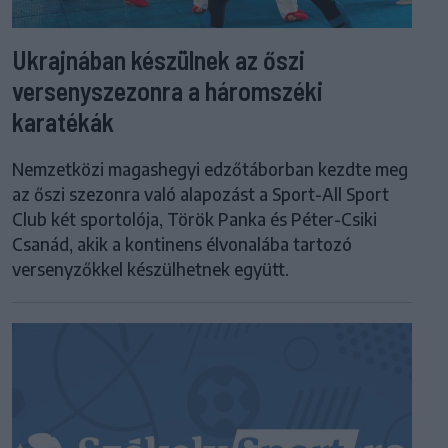
Ukrajnában készülnek az őszi
versenyszezonra a háromszéki
karatékák
Nemzetközi magashegyi edzőtáborban kezdte meg
az őszi szezonra való alapozást a Sport-All Sport
Club két sportolója, Török Panka és Péter-Csiki
Csanád, akik a kontinens élvonalába tartozó
versenyzőkkel készülhetnek együtt.