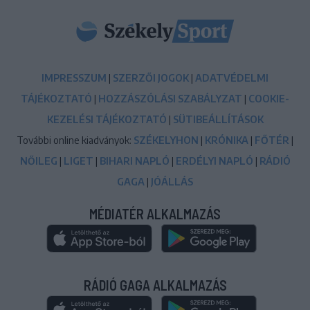
IMPRESSZUM
|
SZERZŐI JOGOK
|
ADATVÉDELMI
TÁJÉKOZTATÓ
|
HOZZÁSZÓLÁSI SZABÁLYZAT
|
COOKIE-
KEZELÉSI TÁJÉKOZTATÓ
|
SÜTIBEÁLLÍTÁSOK
További online kiadványok:
SZÉKELYHON
|
KRÓNIKA
|
FŐTÉR
|
NŐILEG
|
LIGET
|
BIHARI NAPLÓ
|
ERDÉLYI NAPLÓ
|
RÁDIÓ
GAGA
|
JÓÁLLÁS
MÉDIATÉR ALKALMAZÁS
RÁDIÓ GAGA ALKALMAZÁS