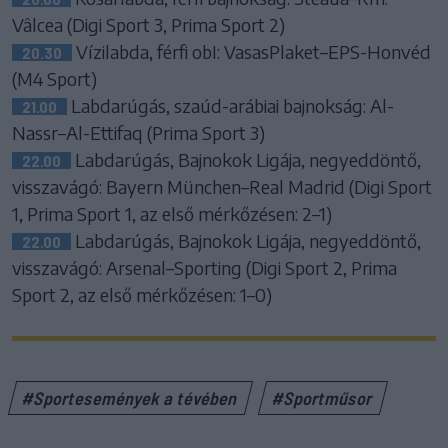
Vâlcea (Digi Sport 3, Prima Sport 2)
Vízilabda, férfi obI: VasasPlaket–EPS-Honvéd
20.30
(M4 Sport)
Labdarúgás, szaúd-arábiai bajnokság: Al-
21.00
Nassr–Al-Ettifaq (Prima Sport 3)
Labdarúgás, Bajnokok Ligája, negyeddöntő,
22.00
visszavágó: Bayern München–Real Madrid (Digi Sport
1, Prima Sport 1, az első mérkőzésen: 2–1)
Labdarúgás, Bajnokok Ligája, negyeddöntő,
22.00
visszavágó: Arsenal–Sporting (Digi Sport 2, Prima
Sport 2, az első mérkőzésen: 1–0)
#Sportesemények a tévében
#Sportműsor