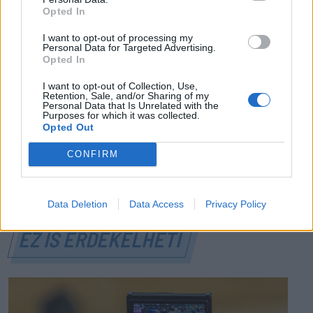
Opted In
FŐTÉR
I want to opt-out of processing my
Már csak 4-5 napig működhet a jelenlegi
Personal Data for Targeted Advertising.
Opted In
körülmények között a cernavodai
atomerőmű
I want to opt-out of Collection, Use,
Retention, Sale, and/or Sharing of my
Personal Data that Is Unrelated with the
Százszázalékos kamatra adott kölcsönt a
Purposes for which it was collected.
Opted Out
letartóztatott uzsorás. Akár 40 fok is várható
vasárnap a nyugati országrészben.
CONFIRM
Data Deletion
Data Access
Privacy Policy
EZ IS ÉRDEKELHETI