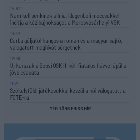
14:52
Nem kell senkinek állnia, idegenbeli meccsekkel
indítja a kézibajnokságot a Marosvásárhelyi VSK
13:57
Corbu góljától hangos a román és a magyar sajtó,
válogatott meghívót sürgetnek
12:36
Új korszak a Sepsi OSK II-nél, fiatalos hévvel épül a
jövő csapata
11:24
Székelyföldi játékosokkal készül a női válogatott a
FOTE-ra
MÉG TÖBB FRISS HÍR