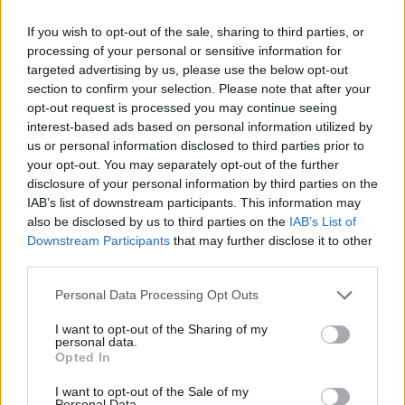
fenyegetés miatt
If you wish to opt-out of the sale, sharing to third parties, or
Büntetőfeljelentést tett csütörtökön Majka
processing of your personal or sensitive information for
targeted advertising by us, please use the below opt-out
romániai jogi képviselője a sepsiszentgyörgyi Sic
section to confirm your selection. Please note that after your
Feszt fesztiválra tervezett koncert lemondását
opt-out request is processed you may continue seeing
kiváltó fenyegetés ügyében.
interest-based ads based on personal information utilized by
us or personal information disclosed to third parties prior to
your opt-out. You may separately opt-out of the further
disclosure of your personal information by third parties on the
IAB’s list of downstream participants. This information may
also be disclosed by us to third parties on the
IAB’s List of
Downstream Participants
that may further disclose it to other
third parties.
Personal Data Processing Opt Outs
I want to opt-out of the Sharing of my
personal data.
Opted In
I want to opt-out of the Sale of my
Personal Data.