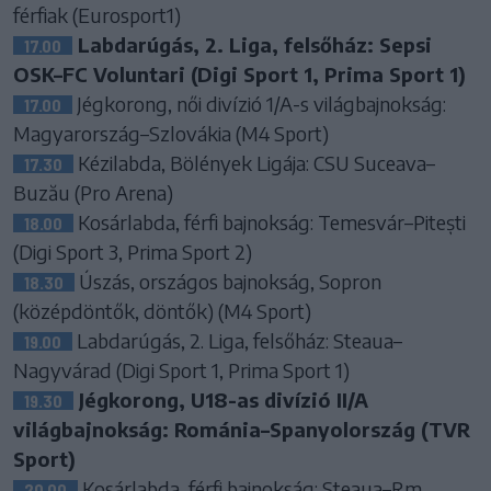
férfiak (Eurosport1)
Labdarúgás, 2. Liga, felsőház: Sepsi
17.00
OSK–FC Voluntari (Digi Sport 1, Prima Sport 1)
Jégkorong, női divízió 1/A-s világbajnokság:
17.00
Magyarország–Szlovákia (M4 Sport)
Kézilabda, Bölények Ligája: CSU Suceava–
17.30
Buzău (Pro Arena)
Kosárlabda, férfi bajnokság: Temesvár–Pitești
18.00
(Digi Sport 3, Prima Sport 2)
Úszás, országos bajnokság, Sopron
18.30
(középdöntők, döntők) (M4 Sport)
Labdarúgás, 2. Liga, felsőház: Steaua–
19.00
Nagyvárad (Digi Sport 1, Prima Sport 1)
Jégkorong, U18-as divízió II/A
19.30
világbajnokság: Románia–Spanyolország (TVR
Sport)
Kosárlabda, férfi bajnokság: Steaua–Rm.
20.00