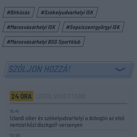
#Birkózás
#Székelyudvarhelyi ISK
#Marosvásárhelyi ISK
#Sepsiszentgyörgyi ISK
#Marosvásárhelyi BSG Sportklub
SZÓLJON HOZZÁ!
24 ÓRA
LEGOLVASOTTABB
15:41
Izlandi siker és székelyudvarhelyi a dobogón az első
nemzetközi diszkgolf-versenyen
12:20