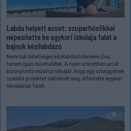
Labda helyett ecset: szuperhősökkel
népesítette be egykori iskolája falát a
bajnok kézilabdázó
Nemcsak tehetséges kézilabdázó Kerekes Éva,
hanem igazi művészlélek. A nyári szünetben azzal
bizonyította művészi vénáját, hogy egy szívügyének
számító projektet valósított meg: kifestette egykori
iskolájának falait.