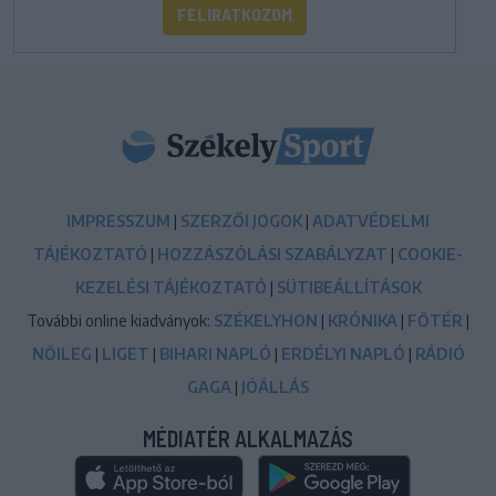
FELIRATKOZOM
IMPRESSZUM
|
SZERZŐI JOGOK
|
ADATVÉDELMI
TÁJÉKOZTATÓ
|
HOZZÁSZÓLÁSI SZABÁLYZAT
|
COOKIE-
KEZELÉSI TÁJÉKOZTATÓ
|
SÜTIBEÁLLÍTÁSOK
További online kiadványok:
SZÉKELYHON
|
KRÓNIKA
|
FŐTÉR
|
NŐILEG
|
LIGET
|
BIHARI NAPLÓ
|
ERDÉLYI NAPLÓ
|
RÁDIÓ
GAGA
|
JÓÁLLÁS
MÉDIATÉR ALKALMAZÁS