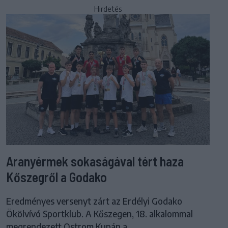
Hirdetés
Aranyérmek sokaságával tért haza
Kőszegről a Godako
Eredményes versenyt zárt az Erdélyi Godako
Ökölvívó Sportklub. A Kőszegen, 18. alkalommal
megrendezett Ostrom Kupán a