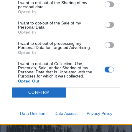
I want to opt-out of the Sharing of my
personal data.
Opted In
I want to opt-out of the Sale of my
Personal Data.
Opted In
KRÓNIKA
I want to opt-out of processing my
Personal Data for Targeted Advertising.
„A legerősebb garancia” – Megnevezte
Opted In
államfőjelöltjét a Tisza Párt
I want to opt-out of Collection, Use,
Retention, Sale, and/or Sharing of my
Baka Andrást, a Legfelsőbb Bíróság korábbi elnökét
Personal Data that Is Unrelated with the
Purposes for which it was collected.
jelöli köztársasági elnöknek a Tisza Párt parlamenti
Opted Out
frakciója.
CONFIRM
Data Deletion
Data Access
Privacy Policy