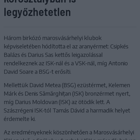
legyőzhetetlen
Három birkózó marosvásárhelyi klubok
képviseletében hódította el az aranyérmet: Csipkés
Balázs és Darius Sas kettős leigazolással
rendelkeznek az ISK-nál és a VSK-nál, míg Antonio
David Soare a BSG-t erősíti.
Mellettük David Metea (BSG) ezüstérmet, Kelemen
Márk és Denis Sămărghițan (ISK) bronzérmet nyert,
míg Darius Moldovan (ISK) az ötödik lett. A
Szászrégeni ISK-tól Tamás Dávid a harmadik helyet
érdemelte ki.
Az eredményeknek köszönhetően a Marosvásárhelyi