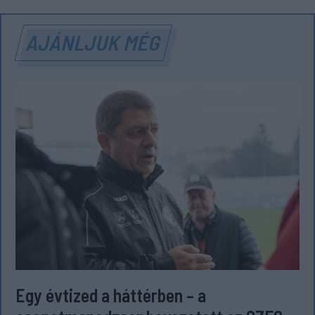
AJÁNLJUK MÉG
Egy évtized a háttérben – a