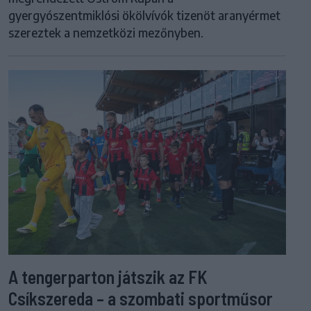
gyergyószentmiklósi ökölvívók tizenöt aranyérmet
szereztek a nemzetközi mezőnyben.
A tengerparton játszik az FK
Csíkszereda – a szombati sportműsor