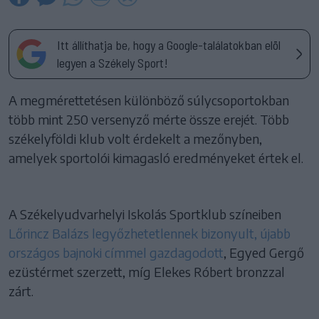
Itt állíthatja be, hogy a Google-találatokban elöl
legyen a Székely Sport!
A megmérettetésen különböző súlycsoportokban
több mint 250 versenyző mérte össze erejét. Több
székelyföldi klub volt érdekelt a mezőnyben,
amelyek sportolói kimagasló eredményeket értek el.
A Székelyudvarhelyi Iskolás Sportklub színeiben
Lőrincz Balázs legyőzhetetlennek bizonyult, újabb
országos bajnoki címmel gazdagodott
, Egyed Gergő
ezüstérmet szerzett, míg Elekes Róbert bronzzal
zárt.