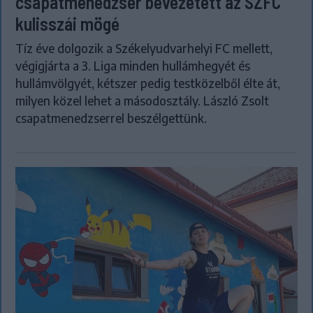
csapatmenedzser bevezetett az SZFC
kulisszái mögé
Tíz éve dolgozik a Székelyudvarhelyi FC mellett,
végigjárta a 3. Liga minden hullámhegyét és
hullámvölgyét, kétszer pedig testközelből élte át,
milyen közel lehet a másodosztály. László Zsolt
csapatmenedzserrel beszélgettünk.