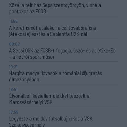
Közel a telt ház Sepsiszentgyörgyön, vinné a
pontokat az FCSB
11:56
A keret ismét átalakul, a cél továbbra is a
játékosfejlesztés a Sapientia U23-nál
09:07
A Sepsi OSK az FCSB-t fogadja, úszó- és atlétika-Eb
– a hétfői sportműsor
19:21
Hargita megyei lovasok a romániai díjugratás
élmezőnyében
18:51
Élvonalbeli kéziellenfelekkel tesztelt a
Marosvásárhelyi VSK
17:59
Legyőzte a moldáv futsalbajnokot a VSK
Székelyudvarhely