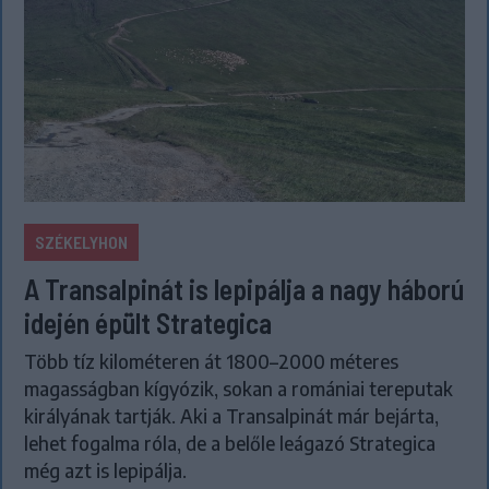
SZÉKELYHON
A Transalpinát is lepipálja a nagy háború
idején épült Strategica
Több tíz kilométeren át 1800–2000 méteres
magasságban kígyózik, sokan a romániai tereputak
királyának tartják. Aki a Transalpinát már bejárta,
lehet fogalma róla, de a belőle leágazó Strategica
még azt is lepipálja.