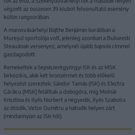
ISK az első, a Székelyudvarhelyi ISK a második helyen
végzett az összesen 39 klubot felvonultató esemény
külön rangsorában.
A marosvásárhelyi Böjthe Benjámin korábban a
Mureșul sportolója volt, jelenleg azonban a Bukaresti
Steauának versenyez, amelynél újabb bajnoki címmel
gazdagodott.
Remekeltek a Sepsiszentgyörgyi ISK és az MSK
birkózói is, akik két bronzérmet és több előkelő
helyezést szereztek. Sándor Tamás (ISK) és Electra
Gărăicu (MSK) felálltak a dobogóra, míg Molnár
Krisztina és Ilyés Norbert a negyedik, Ilyés Szabolcs
az ötödik, Victor Dumitru a hatodik helyen zárt
(mindannyian az ISK-tól).