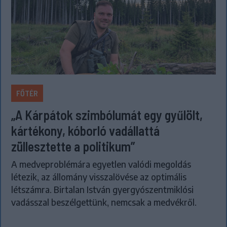
FŐTÉR
„A Kárpátok szimbólumát egy gyűlölt,
kártékony, kóborló vadállattá
züllesztette a politikum”
A medveproblémára egyetlen valódi megoldás
létezik, az állomány visszalövése az optimális
létszámra. Birtalan István gyergyószentmiklósi
vadásszal beszélgettünk, nemcsak a medvékről.