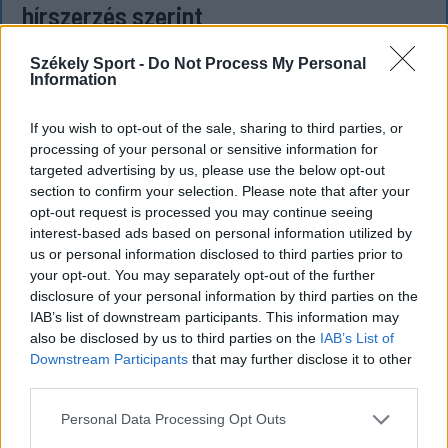
hírszerzés szerint
A legfrissebb amerikai hírszerzési értékelések
Székely Sport -
Do Not Process My Personal
szerint Vlagyimir Putyin orosz elnök a következő
Information
néhány évben korlátozott támadást indíthat egy
NATO-tagállam ellen, hogy próbára tegye a katonai
If you wish to opt-out of the sale, sharing to third parties, or
szövetség elszántságát.
processing of your personal or sensitive information for
targeted advertising by us, please use the below opt-out
section to confirm your selection. Please note that after your
opt-out request is processed you may continue seeing
interest-based ads based on personal information utilized by
us or personal information disclosed to third parties prior to
your opt-out. You may separately opt-out of the further
disclosure of your personal information by third parties on the
IAB’s list of downstream participants. This information may
also be disclosed by us to third parties on the
IAB’s List of
Downstream Participants
that may further disclose it to other
third parties.
Personal Data Processing Opt Outs