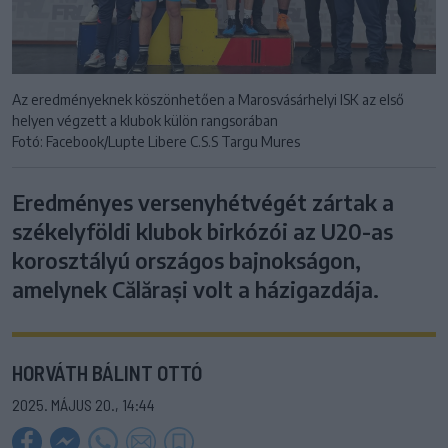
Az eredményeknek köszönhetően a Marosvásárhelyi ISK az első
helyen végzett a klubok külön rangsorában
Fotó: Facebook/Lupte Libere C.S.S Targu Mures
Eredményes versenyhétvégét zártak a
székelyföldi klubok birkózói az U20-as
korosztályú országos bajnokságon,
amelynek Călărași volt a házigazdája.
HORVÁTH BÁLINT OTTÓ
2025. MÁJUS 20., 14:44