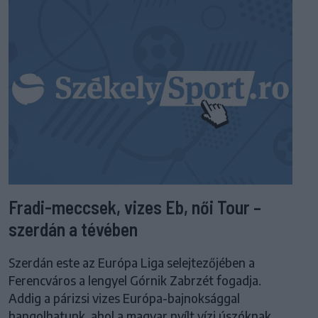
Fradi-meccsek, vizes Eb, női Tour –
szerdán a tévében
Szerdán este az Európa Liga selejtezőjében a
Ferencváros a lengyel Górnik Zabrzét fogadja.
Addig a párizsi vizes Európa-bajnoksággal
hangolhatunk, ahol a magyar nyílt vízi úszóknak