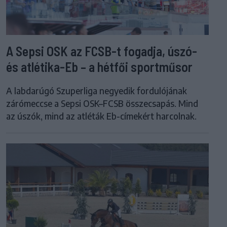
A Sepsi OSK az FCSB-t fogadja, úszó-
és atlétika-Eb – a hétfői sportműsor
A labdarúgó Szuperliga negyedik fordulójának
zárómeccse a Sepsi OSK–FCSB összecsapás. Mind
az úszók, mind az atléták Eb-címekért harcolnak.