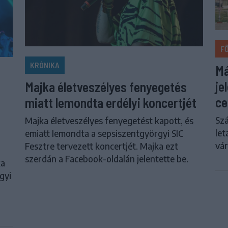
F
KRÓNIKA
Má
je
Majka életveszélyes fenyegetés
ce
miatt lemondta erdélyi koncertjét
Szá
Majka életveszélyes fenyegetést kapott, és
let
emiatt lemondta a sepsiszentgyörgyi SIC
vár
Fesztre tervezett koncertjét. Majka ezt
szerdán a Facebook-oldalán jelentette be.
ka
gyi