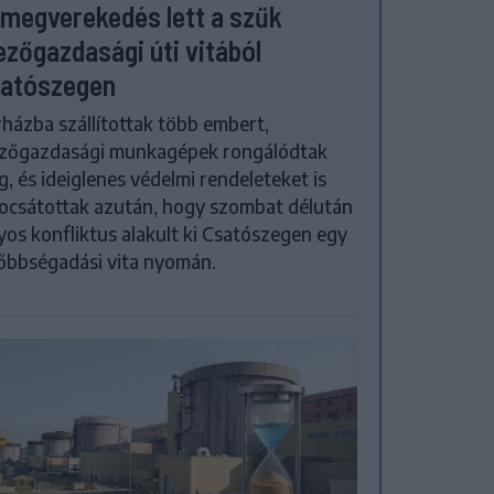
megverekedés lett a szűk
zőgazdasági úti vitából
atószegen
házba szállítottak több embert,
zőgazdasági munkagépek rongálódtak
, és ideiglenes védelmi rendeleteket is
ocsátottak azután, hogy szombat délután
yos konfliktus alakult ki Csatószegen egy
őbbségadási vita nyomán.