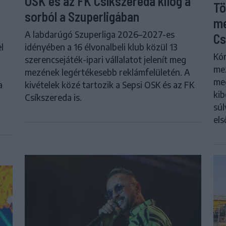
OSK és az FK Csíkszereda kilóg a
Tö
sorból a Szuperligában
me
A labdarúgó Szuperliga 2026–2027-es
Cs
l
idényében a 16 élvonalbeli klub közül 13
Kór
szerencsejáték-ipari vállalatot jelenít meg
me
mezének legértékesebb reklámfelületén. A
meg
a
kivételek közé tartozik a Sepsi OSK és az FK
kib
Csíkszereda is.
súl
els