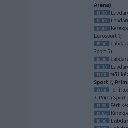
Arena)
Labdarúg
13.30
Labdarúg
14.00
Kerékpá
14.00
Eurosport 1)
Labdarúg
15.00
Sport 5)
Labdarúg
16.00
Labdarú
16.30
Női ké
17.00
Sport 1, Prim
Férfi ko
17.00
2, Prima Sport 
Férfi ké
17.30
Kerékpá
17.45
Labdar
18.00