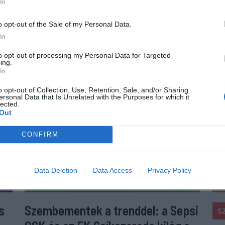
 HOZZÁ!
In
o opt-out of the Sale of my Personal Data.
In
to opt-out of processing my Personal Data for Targeted
ing.
In
o opt-out of Collection, Use, Retention, Sale, and/or Sharing
ersonal Data that Is Unrelated with the Purposes for which it
lected.
Out
CONFIRM
Data Deletion
Data Access
Privacy Policy
s
Szembementek a trenddel: a Sepsi
S