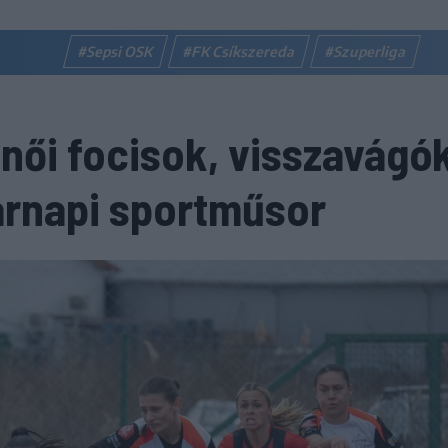
#Sepsi OSK
#FK Csíkszereda
#Szuperliga
 női focisok, visszavágó
árnapi sportműsor