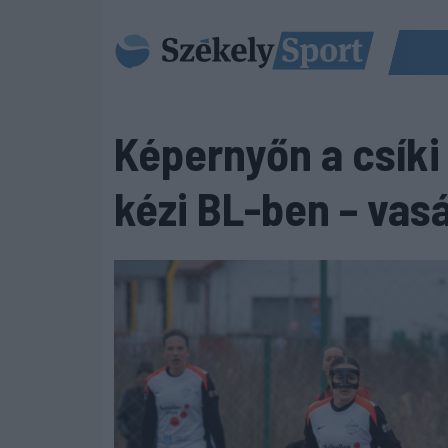
Képernyőn a csíki
kézi BL-ben – vas