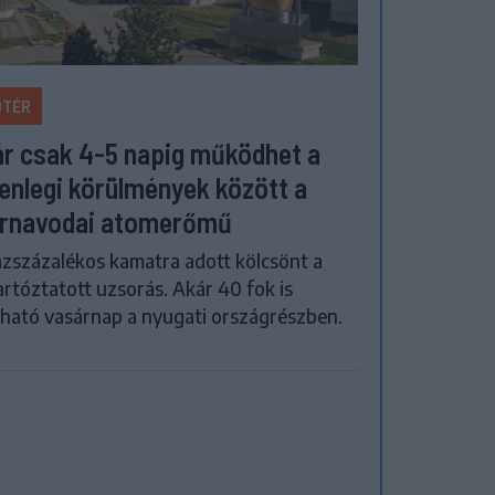
ŐTÉR
r csak 4-5 napig működhet a
lenlegi körülmények között a
rnavodai atomerőmű
zszázalékos kamatra adott kölcsönt a
artóztatott uzsorás. Akár 40 fok is
ható vasárnap a nyugati országrészben.