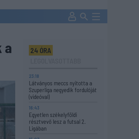
k a
24 ÓRA
LEGOLVASOTTABB
23:18
Látványos meccs nyitotta a
Szuperliga negyedik fordulóját
(videóval)
16:43
Egyetlen székelyföldi
résztvevő lesz a futsal 2.
Ligában