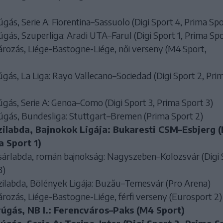
ás, Serie A: Fiorentina–Sassuolo (Digi Sport 4, Prima Spo
ás, Szuperliga: Aradi UTA–Farul (Digi Sport 1, Prima Spo
rozás, Liége-Bastogne-Liége, női verseny (M4 Sport,
ás, La Liga: Rayo Vallecano–Sociedad (Digi Sport 2, Pri
ás, Serie A: Genoa–Como (Digi Sport 3, Prima Sport 3)
gás, Bundesliga: Stuttgart–Bremen (Prima Sport 2)
zilabda, Bajnokok Ligája: Bukaresti CSM–Esbjerg (
a Sport 1)
sárlabda, román bajnokság: Nagyszeben–Kolozsvár (Digi 
3)
zilabda, Bölények Ligája: Buzău–Temesvár (Pro Arena)
rozás, Liége-Bastogne-Liége, férfi verseny (Eurosport 2)
úgás, NB I.: Ferencváros–Paks (M4 Sport)