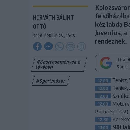
Kolozsváron 
felsőházába
HORVÁTH BÁLINT
kézilabda B
OTTÓ
Juventus, a
2026. ÁPRILIS 26., 10:16
rendeznek.
Itt ál
#Sportesemények a
Sport!
tévében
Tenisz, 
12.00
#Sportműsor
Tenisz, 
12.00
Sznúker,
12.00
Motorve
12.00
Prima Sport 2)
Kerékpá
12.30
Női la
13.00