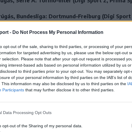
úgás, Serie A: Torino–Inter (Digi Sport 2, Prima S
úgás, Bundesliga: Dortmund–Freiburg (Digi Sport 
s, Európa-bajnokság, Tirana (M4 Sport)
zilabda, Bajnokok Ligája: Brest–Beszterce (Digi Sp
port -
Do Not Process My Personal Information
)
to opt-out of the sale, sharing to third parties, or processing of your per
ás, La Liga: Osasuna–Sevilla (Prima Sport 5)
formation for targeted advertising by us, please use the below opt-out s
gás, Süperlig: Galatasaray–Fenerbahce (Prima Sport 3)
r selection. Please note that after your opt-out request is processed y
GA-körverseny, New Orleans (Eurosport 2)
eing interest-based ads based on personal information utilized by us or
gás, NB I.: Debrecen–Győr (M4 Sport)
disclosed to third parties prior to your opt-out. You may separately opt-
losure of your personal information by third parties on the IAB’s list of
úgás, Szuperliga: Dinamo–Rapid (Digi Sport 1, Pr
. This information may also be disclosed by us to third parties on the
IA
Participants
that may further disclose it to other third parties.
úgás, Serie A: Milan–Juventus (Digi Sport 2, Prim
ás, La Liga: Villarreal–Celta Vigo (Digi Sport 3, Prima Sp
l Data Processing Opt Outs
o opt-out of the Sharing of my personal data.