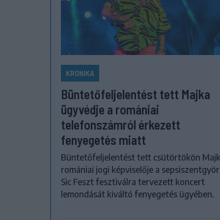
KRÓNIKA
Büntetőfeljelentést tett Majka
ügyvédje a romániai
telefonszámról érkezett
fenyegetés miatt
Büntetőfeljelentést tett csütörtökön Maj
romániai jogi képviselője a sepsiszentgyör
Sic Feszt fesztiválra tervezett koncert
lemondását kiváltó fenyegetés ügyében.