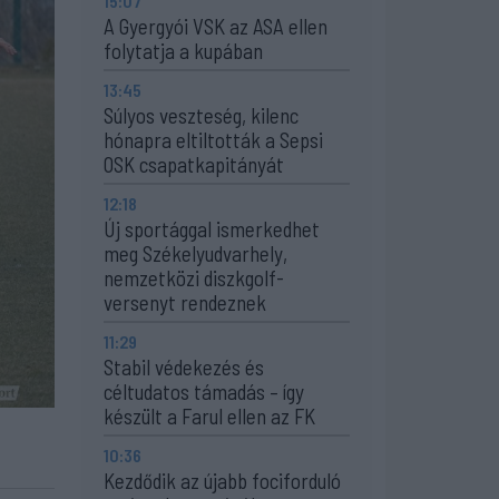
15:07
A Gyergyói VSK az ASA ellen
folytatja a kupában
13:45
Súlyos veszteség, kilenc
hónapra eltiltották a Sepsi
OSK csapatkapitányát
12:18
Új sportággal ismerkedhet
meg Székelyudvarhely,
nemzetközi diszkgolf-
versenyt rendeznek
11:29
Stabil védekezés és
céltudatos támadás – így
készült a Farul ellen az FK
10:36
Kezdődik az újabb fociforduló