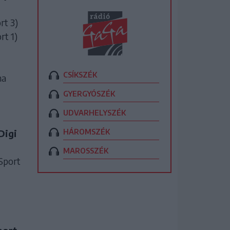
rt 3)
rt 1)
CSÍKSZÉK
ma
GYERGYÓSZÉK
UDVARHELYSZÉK
HÁROMSZÉK
Digi
MAROSSZÉK
Sport