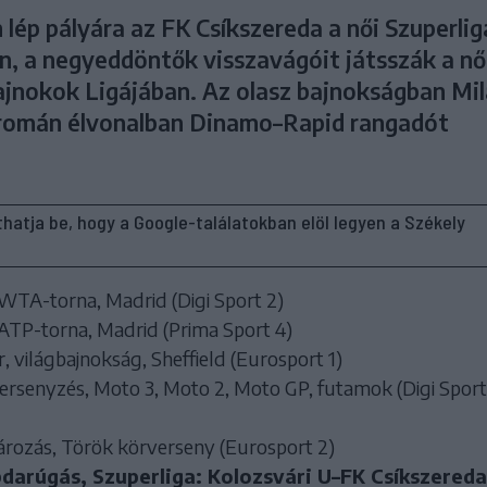
lép pályára az FK Csíkszereda a női Szuperlig
n, a negyeddöntők visszavágóit játsszák a nő
ajnokok Ligájában. Az olasz bajnokságban Mil
 román élvonalban Dinamo–Rapid rangadót
líthatja be, hogy a Google-találatokban elöl legyen a Székely
WTA-torna, Madrid (Digi Sport 2)
ATP-torna, Madrid (Prima Sport 4)
 világbajnokság, Sheffield (Eurosport 1)
rsenyzés, Moto 3, Moto 2, Moto GP, futamok (Digi Sport
rozás, Török körverseny (Eurosport 2)
bdarúgás, Szuperliga: Kolozsvári U–FK Csíkszereda