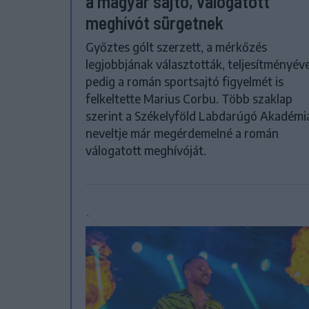
a magyar sajtó, válogatott
meghívót sürgetnek
Győztes gólt szerzett, a mérkőzés
legjobbjának választották, teljesítményéve
pedig a román sportsajtó figyelmét is
felkeltette Marius Corbu. Több szaklap
szerint a Székelyföld Labdarúgó Akadémi
neveltje már megérdemelné a román
válogatott meghívóját.
`