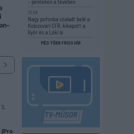
– pénteken a tévében
a
21:58
i
Nagy pofonba szaladt belé a
an–
Kolozsvári CFR, kikapott a
Győr és a Loki is
MÉG TÖBB FRISS HÍR
 3,
 (Pro