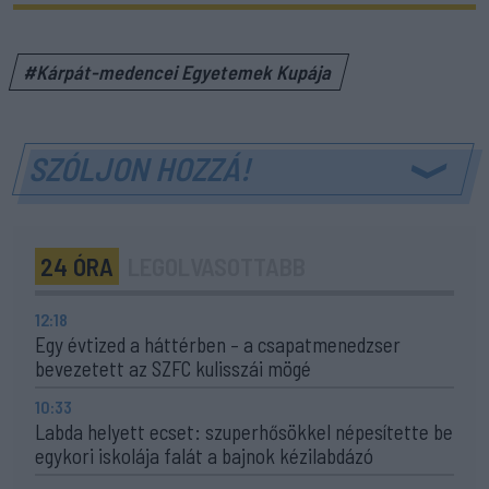
#Kárpát-medencei Egyetemek Kupája
SZÓLJON HOZZÁ!
24 ÓRA
LEGOLVASOTTABB
12:18
Egy évtized a háttérben – a csapatmenedzser
bevezetett az SZFC kulisszái mögé
10:33
Labda helyett ecset: szuperhősökkel népesítette be
egykori iskolája falát a bajnok kézilabdázó