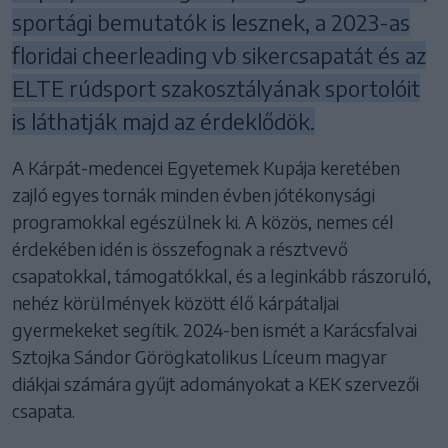
sportági bemutatók is lesznek, a 2023-as
floridai cheerleading vb sikercsapatát és az
ELTE rúdsport szakosztályának sportolóit
is láthatják majd az érdeklődök.
A Kárpát-medencei Egyetemek Kupája keretében
zajló egyes tornák minden évben jótékonysági
programokkal egészülnek ki. A közös, nemes cél
érdekében idén is összefognak a résztvevő
csapatokkal, támogatókkal, és a leginkább rászoruló,
nehéz körülmények között élő kárpátaljai
gyermekeket segítik. 2024-ben ismét a Karácsfalvai
Sztojka Sándor Görögkatolikus Líceum magyar
diákjai számára gyűjt adományokat a KEK szervezői
csapata.