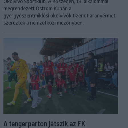
Ökölvívó Sportklub. A Kőszegen, 18. alkalommal
megrendezett Ostrom Kupán a
gyergyószentmiklósi ökölvívók tizenöt aranyérmet
szereztek a nemzetközi mezőnyben.
A tengerparton játszik az FK