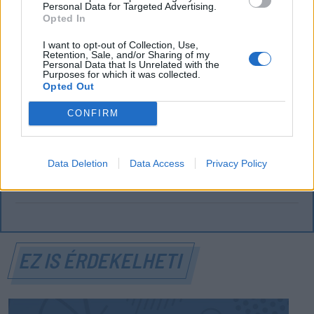
Personal Data for Targeted Advertising.
FŐTÉR
Opted In
A Román Rendőrség azt üzeni,
I want to opt-out of Collection, Use,
Retention, Sale, and/or Sharing of my
semmiképpen ne higgyenek a Román
Personal Data that Is Unrelated with the
Purposes for which it was collected.
Rendőrségnek – hírmix
Opted Out
CONFIRM
További híreink: sziklát akart a Dunába robbantani a
hadsereg, egyelőre sikertelenül, az illetékes szerint
pedig semmiféle korlátozás nem lesz a lakossági
Data Deletion
Data Access
Privacy Policy
áramfogyasztásban.
EZ IS ÉRDEKELHETI