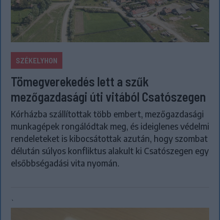
SZÉKELYHON
Tömegverekedés lett a szűk
mezőgazdasági úti vitából Csatószegen
Kórházba szállítottak több embert, mezőgazdasági
munkagépek rongálódtak meg, és ideiglenes védelmi
rendeleteket is kibocsátottak azután, hogy szombat
délután súlyos konfliktus alakult ki Csatószegen egy
elsőbbségadási vita nyomán.
`