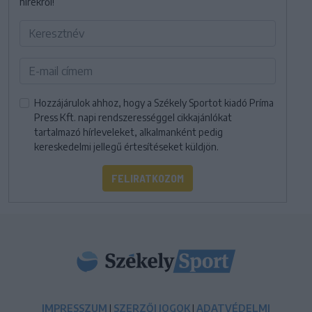
hírekről!
Hozzájárulok ahhoz, hogy a Székely Sportot kiadó Príma
Press Kft. napi rendszerességgel cikkajánlókat
tartalmazó hírleveleket, alkalmanként pedig
kereskedelmi jellegű értesítéseket küldjön.
FELIRATKOZOM
IMPRESSZUM
|
SZERZŐI JOGOK
|
ADATVÉDELMI