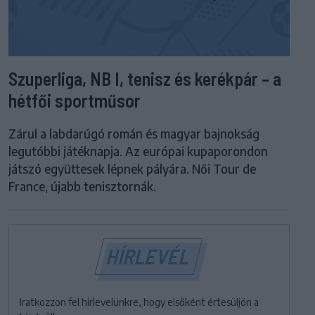
Szuperliga, NB I, tenisz és kerékpár – a
hétfői sportműsor
Zárul a labdarúgó román és magyar bajnokság
legutóbbi játéknapja. Az európai kupaporondon
játszó együttesek lépnek pályára. Női Tour de
France, újabb tenisztornák.
HÍRLEVÉL
Iratkozzon fel hírlevelünkre, hogy elsőként értesüljön a