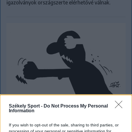
igazolványok országszerte elérhetővé válnak.
Székely Sport -
Do Not Process My Personal
KRÓNIKA
Information
A Majka-ügy csak a jéghegy csúcsa, be
If you wish to opt-out of the sale, sharing to third parties, or
kellene fejezni a magyar–magyar
processing of your personal or sensitive information for