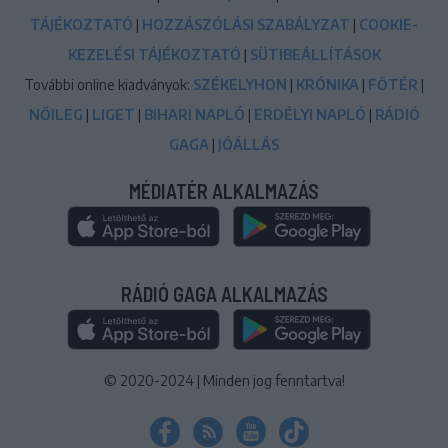
TÁJÉKOZTATÓ
|
HOZZÁSZÓLÁSI SZABÁLYZAT
|
COOKIE-
KEZELÉSI TÁJÉKOZTATÓ
|
SÜTIBEÁLLÍTÁSOK
További online kiadványok:
SZÉKELYHON
|
KRÓNIKA
|
FŐTÉR
|
NŐILEG
|
LIGET
|
BIHARI NAPLÓ
|
ERDÉLYI NAPLÓ
|
RÁDIÓ
GAGA
|
JÓÁLLÁS
MÉDIATÉR ALKALMAZÁS
RÁDIÓ GAGA ALKALMAZÁS
© 2020-2024
|
Minden jog fenntartva!