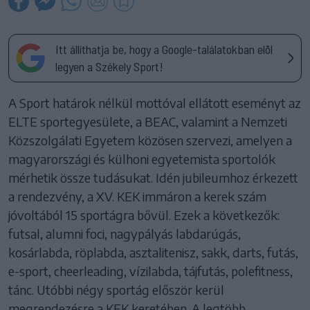
Itt állíthatja be, hogy a Google-találatokban elöl
legyen a Székely Sport!
A Sport határok nélkül mottóval ellátott eseményt az
ELTE sportegyesülete, a BEAC, valamint a Nemzeti
Közszolgálati Egyetem közösen szervezi, amelyen a
magyarországi és külhoni egyetemista sportolók
mérhetik össze tudásukat. Idén jubileumhoz érkezett
a rendezvény, a XV. KEK immáron a kerek szám
jóvoltából 15 sportágra bővül. Ezek a következők:
futsal, alumni foci, nagypályás labdarúgás,
kosárlabda, röplabda, asztalitenisz, sakk, darts, futás,
e-sport, cheerleading, vízilabda, tájfutás, polefitness,
tánc. Utóbbi négy sportág először kerül
megrendezésre a KEK keretében. A legtöbb