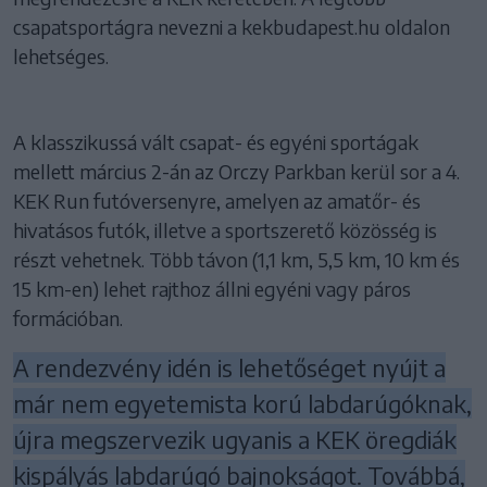
csapatsportágra nevezni a kekbudapest.hu oldalon
lehetséges.
A klasszikussá vált csapat- és egyéni sportágak
mellett március 2-án az Orczy Parkban kerül sor a 4.
KEK Run futóversenyre, amelyen az amatőr- és
hivatásos futók, illetve a sportszerető közösség is
részt vehetnek. Több távon (1,1 km, 5,5 km, 10 km és
15 km-en) lehet rajthoz állni egyéni vagy páros
formációban.
A rendezvény idén is lehetőséget nyújt a
már nem egyetemista korú labdarúgóknak,
újra megszervezik ugyanis a KEK öregdiák
kispályás labdarúgó bajnokságot. Továbbá,