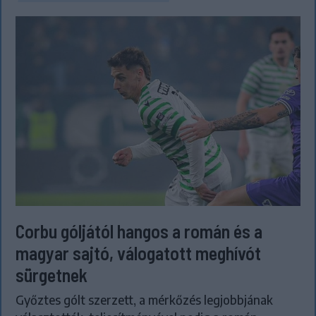
Corbu góljától hangos a román és a
magyar sajtó, válogatott meghívót
sürgetnek
Győztes gólt szerzett, a mérkőzés legjobbjának