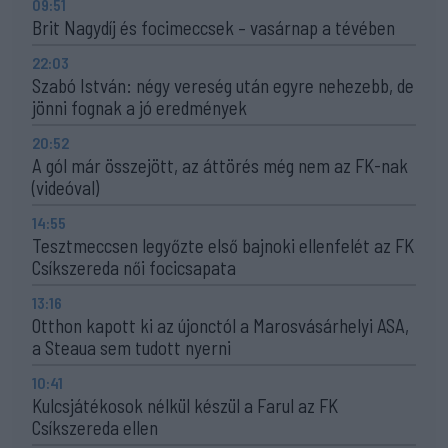
09:51
Brit Nagydíj és focimeccsek – vasárnap a tévében
22:03
Szabó István: négy vereség után egyre nehezebb, de
jönni fognak a jó eredmények
20:52
A gól már összejött, az áttörés még nem az FK-nak
(videóval)
14:55
Tesztmeccsen legyőzte első bajnoki ellenfelét az FK
Csíkszereda női focicsapata
13:16
Otthon kapott ki az újonctól a Marosvásárhelyi ASA,
a Steaua sem tudott nyerni
10:41
Kulcsjátékosok nélkül készül a Farul az FK
Csíkszereda ellen