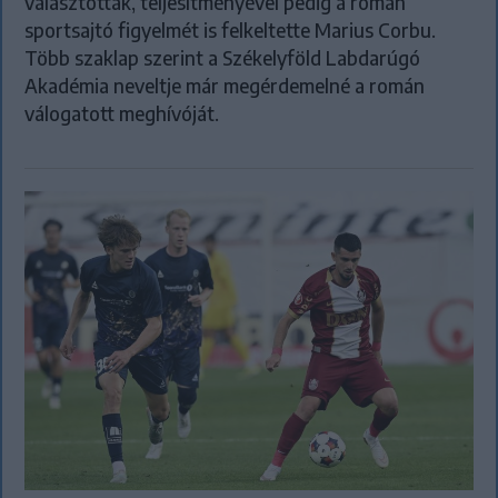
választották, teljesítményével pedig a román
sportsajtó figyelmét is felkeltette Marius Corbu.
Több szaklap szerint a Székelyföld Labdarúgó
Akadémia neveltje már megérdemelné a román
válogatott meghívóját.