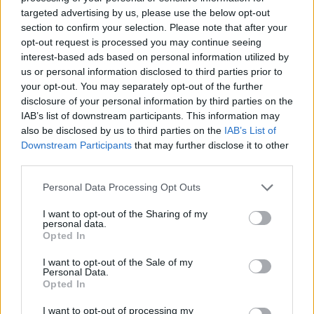
acsarkodást
targeted advertising by us, please use the below opt-out
section to confirm your selection. Please note that after your
Életveszélyes fenyegetést kapott egy
opt-out request is processed you may continue seeing
interest-based ads based on personal information utilized by
magyarországi előadó, ezért lemondta székelyföldi
us or personal information disclosed to third parties prior to
koncertjét. A botrány túlmutat Majkán, és a magyar
your opt-out. You may separately opt-out of the further
közélet nagyon aggasztó állapotairól árulkodik.
disclosure of your personal information by third parties on the
IAB’s list of downstream participants. This information may
also be disclosed by us to third parties on the
IAB’s List of
Downstream Participants
that may further disclose it to other
third parties.
Personal Data Processing Opt Outs
I want to opt-out of the Sharing of my
personal data.
Opted In
I want to opt-out of the Sale of my
Personal Data.
Opted In
I want to opt-out of processing my