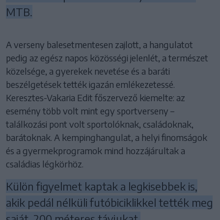
MTB.
A verseny balesetmentesen zajlott, a hangulatot
pedig az egész napos közösségi jelenlét, a természet
közelsége, a gyerekek nevetése és a baráti
beszélgetések tették igazán emlékezetessé.
Keresztes-Vakaria Edit főszervező kiemelte: az
esemény több volt mint egy sportverseny –
találkozási pont volt sportolóknak, családoknak,
barátoknak. A kempinghangulat, a helyi finomságok
és a gyermekprogramok mind hozzájárultak a
családias légkörhöz.
Külön figyelmet kaptak a legkisebbek is,
akik pedál nélküli futóbiciklikkel tették meg
saját, 200 méteres távjukat.