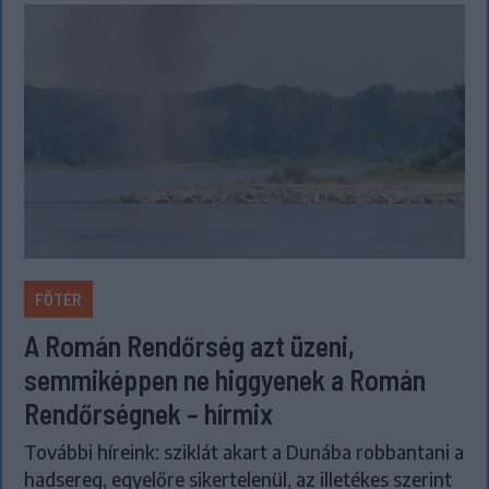
FŐTÉR
A Román Rendőrség azt üzeni,
semmiképpen ne higgyenek a Román
Rendőrségnek – hírmix
További híreink: sziklát akart a Dunába robbantani a
hadsereg, egyelőre sikertelenül, az illetékes szerint