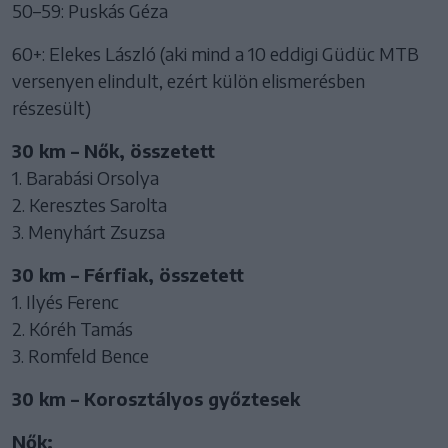
50–59: Puskás Géza
60+: Elekes László (aki mind a 10 eddigi Güdüc MTB
versenyen elindult, ezért külön elismerésben
részesült)
30 km – Nők, összetett
1. Barabási Orsolya
2. Keresztes Sarolta
3. Menyhárt Zsuzsa
30 km – Férfiak, összetett
1. Ilyés Ferenc
2. Kóréh Tamás
3. Romfeld Bence
30 km – Korosztályos győztesek
Nők: