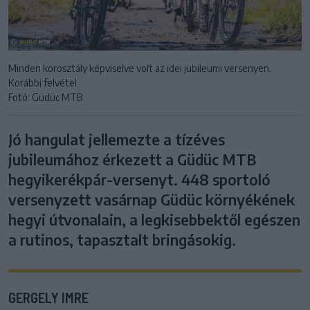
Minden korosztály képviselve volt az idei jubileumi versenyen.
Korábbi felvétel
Fotó: Güdüc MTB
Jó hangulat jellemezte a tízéves
jubileumához érkezett a Güdüc MTB
hegyikerékpár-versenyt. 448 sportoló
versenyzett vasárnap Güdüc környékének
hegyi útvonalain, a legkisebbektől egészen
a rutinos, tapasztalt bringásokig.
GERGELY IMRE