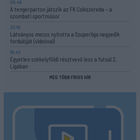
09:46
A tengerparton játszik az FK Csíkszereda – a
szombati sportműsor
23:18
Látványos meccs nyitotta a Szuperliga negyedik
fordulóját (videóval)
16:43
Egyetlen székelyföldi résztvevő lesz a futsal 2.
Ligában
MÉG TÖBB FRISS HÍR