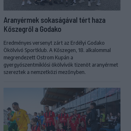
Aranyérmek sokaságával tért haza
Kőszegről a Godako
Eredményes versenyt zárt az Erdélyi Godako
Ökölvívó Sportklub. A Kőszegen, 18. alkalommal
megrendezett Ostrom Kupán a
gyergyószentmiklósi ökölvívók tizenöt aranyérmet
szereztek a nemzetközi mezőnyben.