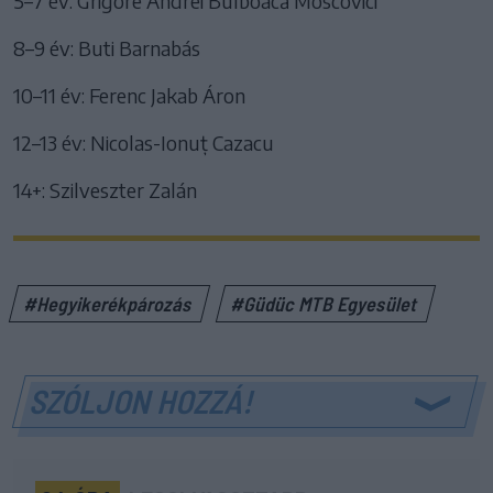
5–7 év: Grigore Andrei Bulboacă Moscovici
8–9 év: Buti Barnabás
10–11 év: Ferenc Jakab Áron
12–13 év: Nicolas-Ionuț Cazacu
14+: Szilveszter Zalán
#Hegyikerékpározás
#Güdüc MTB Egyesület
SZÓLJON HOZZÁ!