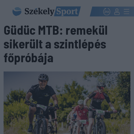
Güdüc MTB: remekül
sikerült a szintlépés
főpróbája