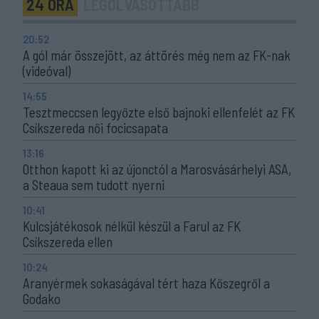
24 ÓRA
LEGOLVASOTTABB
20:52
A gól már összejött, az áttörés még nem az FK-nak
(videóval)
14:55
Tesztmeccsen legyőzte első bajnoki ellenfelét az FK
Csíkszereda női focicsapata
13:16
Otthon kapott ki az újonctól a Marosvásárhelyi ASA,
a Steaua sem tudott nyerni
10:41
Kulcsjátékosok nélkül készül a Farul az FK
Csíkszereda ellen
10:24
Aranyérmek sokaságával tért haza Kőszegről a
Godako