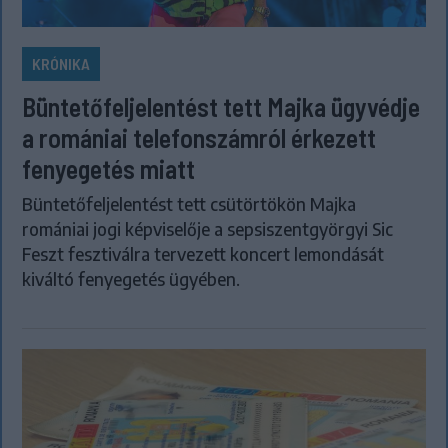
KRÓNIKA
Büntetőfeljelentést tett Majka ügyvédje
a romániai telefonszámról érkezett
fenyegetés miatt
Büntetőfeljelentést tett csütörtökön Majka
romániai jogi képviselője a sepsiszentgyörgyi Sic
Feszt fesztiválra tervezett koncert lemondását
kiváltó fenyegetés ügyében.