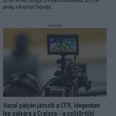
az MTK-hoz látogat a Puskás Akadémia, az UTA
pedig a Rapidot fogadja.
Hirdetés
Hazai pályán játszik a CFR, idegenben
lép pályára a Craiova – a csütörtöki