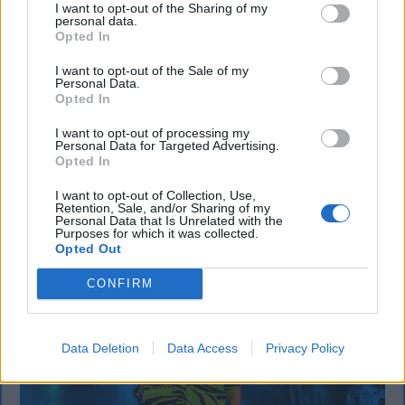
I want to opt-out of the Sharing of my
Kórházba szállítottak több embert, mezőgazdasági
personal data.
munkagépek rongálódtak meg, és ideiglenes védelmi
Opted In
rendeleteket is kibocsátottak azután, hogy szombat
I want to opt-out of the Sale of my
délután súlyos konfliktus alakult ki Csatószegen egy
Personal Data.
Opted In
elsőbbségadási vita nyomán.
I want to opt-out of processing my
Personal Data for Targeted Advertising.
Opted In
`
I want to opt-out of Collection, Use,
Retention, Sale, and/or Sharing of my
Personal Data that Is Unrelated with the
Purposes for which it was collected.
Opted Out
CONFIRM
Data Deletion
Data Access
Privacy Policy