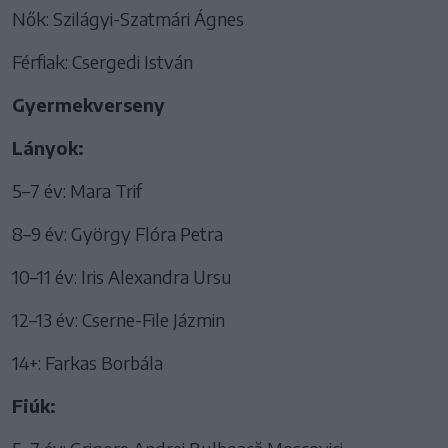
Nők: Szilágyi-Szatmári Ágnes
Férfiak: Csergedi István
Gyermekverseny
Lányok:
5–7 év: Mara Trif
8–9 év: György Flóra Petra
10–11 év: Iris Alexandra Ursu
12–13 év: Cserne-File Jázmin
14+: Farkas Borbála
Fiúk: