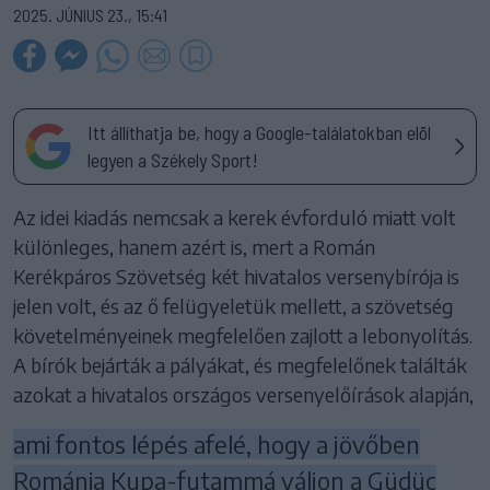
2025. JÚNIUS 23., 15:41
Itt állíthatja be, hogy a Google-találatokban elöl
legyen a Székely Sport!
Az idei kiadás nemcsak a kerek évforduló miatt volt
különleges, hanem azért is, mert a Román
Kerékpáros Szövetség két hivatalos versenybírója is
jelen volt, és az ő felügyeletük mellett, a szövetség
követelményeinek megfelelően zajlott a lebonyolítás.
A bírók bejárták a pályákat, és megfelelőnek találták
azokat a hivatalos országos versenyelőírások alapján,
ami fontos lépés afelé, hogy a jövőben
Románia Kupa-futammá váljon a Güdüc