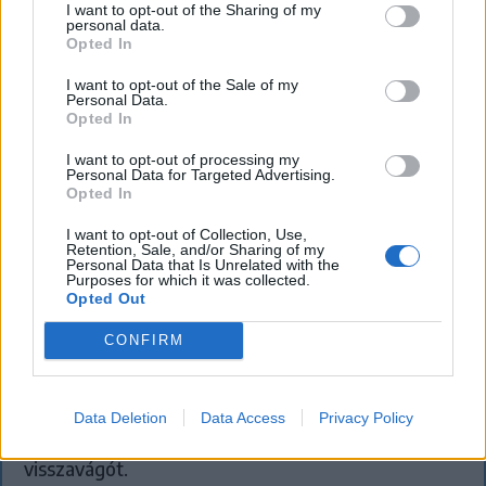
I want to opt-out of the Sharing of my
personal data.
Opted In
I want to opt-out of the Sale of my
Personal Data.
Opted In
I want to opt-out of processing my
Personal Data for Targeted Advertising.
Opted In
I want to opt-out of Collection, Use,
Retention, Sale, and/or Sharing of my
Personal Data that Is Unrelated with the
Nagy pofonba szaladt belé a Kolozsvári
Purposes for which it was collected.
Opted Out
CFR, kikapott a Győr és a Loki is
CONFIRM
Súlyos vereséget szenvedett hazai pályán a
Kolozsvári CFR a Konferencia Liga selejtezőjének
harmadik fordulójában. A magyar színeket képviselő
Data Deletion
Data Access
Privacy Policy
Győr és a Debrecen is hátrányból várja a
visszavágót.