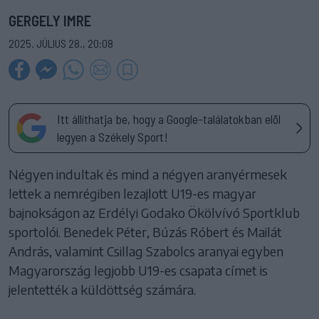
GERGELY IMRE
2025. JÚLIUS 28., 20:08
Itt állíthatja be, hogy a Google-találatokban elöl
legyen a Székely Sport!
Négyen indultak és mind a négyen aranyérmesek
lettek a nemrégiben lezajlott U19-es magyar
bajnokságon az Erdélyi Godako Ökölvívó Sportklub
sportolói. Benedek Péter, Búzás Róbert és Mailát
András, valamint Csillag Szabolcs aranyai egyben
Magyarország legjobb U19-es csapata címet is
jelentették a küldöttség számára.