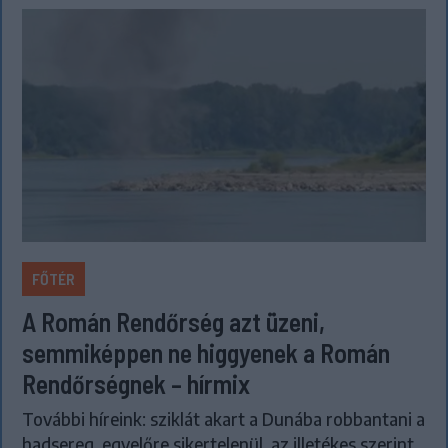
FŐTÉR
A Román Rendőrség azt üzeni,
semmiképpen ne higgyenek a Román
Rendőrségnek – hírmix
További híreink: sziklát akart a Dunába robbantani a
hadsereg, egyelőre sikertelenül, az illetékes szerint