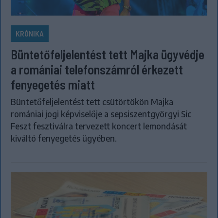
KRÓNIKA
Büntetőfeljelentést tett Majka ügyvédje
a romániai telefonszámról érkezett
fenyegetés miatt
Büntetőfeljelentést tett csütörtökön Majka
romániai jogi képviselője a sepsiszentgyörgyi Sic
Feszt fesztiválra tervezett koncert lemondását
kiváltó fenyegetés ügyében.