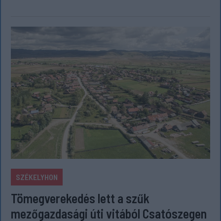
SZÉKELYHON
Tömegverekedés lett a szűk
mezőgazdasági úti vitából Csatószegen