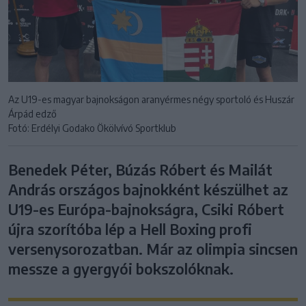
Az U19-es magyar bajnokságon aranyérmes négy sportoló és Huszár
Árpád edző
Fotó: Erdélyi Godako Ökölvívó Sportklub
Benedek Péter, Búzás Róbert és Mailát
András országos bajnokként készülhet az
U19-es Európa-bajnokságra, Csiki Róbert
újra szorítóba lép a Hell Boxing profi
versenysorozatban. Már az olimpia sincsen
messze a gyergyói bokszolóknak.