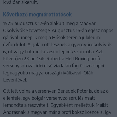
kiválóan sikerült.
Következő megmérettetések
1925. augusztus 17-én alakult meg a Magyar
Ökölvívók Szövetsége. Augusztus 16-án egész napos
gálával ünneplik meg a Hősök terén a jubileumi
évfordulót. A gálán ott lesznek a gyergyói ökölvívók
is, öt vagy hat mérkőzésen lépnek szorítóba. Azt
követően 23-án Csiki Róbert a Hell Boxing profi
versenysorozat idei első viadalán fog összecsapni
legnagyobb magyarországi riválisával, Oláh
Leventével.
Ott lett volna a versenyen Benedek Péter is, de az ő
ellenfele, egy bolgár versenyző sérülés miatt
lemondta a részvételt. Egyébként mellettük Mailát
Andrásnak is megvan már a profi boksz licence is, így