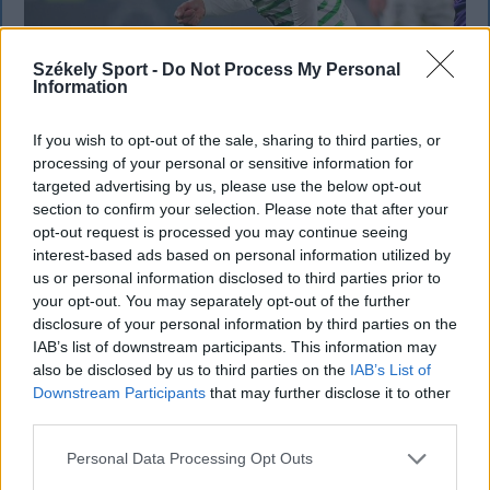
Székely Sport -
Do Not Process My Personal
Information
Corbu góljától hangos a román és a
If you wish to opt-out of the sale, sharing to third parties, or
magyar sajtó, válogatott meghívót
processing of your personal or sensitive information for
targeted advertising by us, please use the below opt-out
sürgetnek
section to confirm your selection. Please note that after your
Győztes gólt szerzett, a mérkőzés legjobbjának
opt-out request is processed you may continue seeing
interest-based ads based on personal information utilized by
választották, teljesítményével pedig a román
us or personal information disclosed to third parties prior to
sportsajtó figyelmét is felkeltette Marius Corbu.
your opt-out. You may separately opt-out of the further
Több szaklap szerint a Székelyföld Labdarúgó
disclosure of your personal information by third parties on the
Akadémia neveltje már megérdemelné a román
IAB’s list of downstream participants. This information may
válogatott meghívóját.
also be disclosed by us to third parties on the
IAB’s List of
Downstream Participants
that may further disclose it to other
third parties.
Personal Data Processing Opt Outs