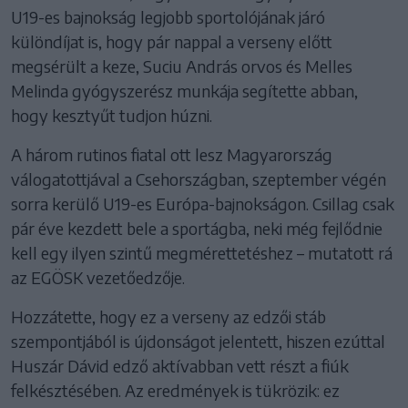
U19-es bajnokság legjobb sportolójának járó
különdíjat is, hogy pár nappal a verseny előtt
megsérült a keze, Suciu András orvos és Melles
Melinda gyógyszerész munkája segítette abban,
hogy kesztyűt tudjon húzni.
A három rutinos fiatal ott lesz Magyarország
válogatottjával a Csehországban, szeptember végén
sorra kerülő U19-es Európa-bajnokságon. Csillag csak
pár éve kezdett bele a sportágba, neki még fejlődnie
kell egy ilyen szintű megmérettetéshez – mutatott rá
az EGÖSK vezetőedzője.
Hozzátette, hogy ez a verseny az edzői stáb
szempontjából is újdonságot jelentett, hiszen ezúttal
Huszár Dávid edző aktívabban vett részt a fiúk
felkésztésében. Az eredmények is tükrözik: ez