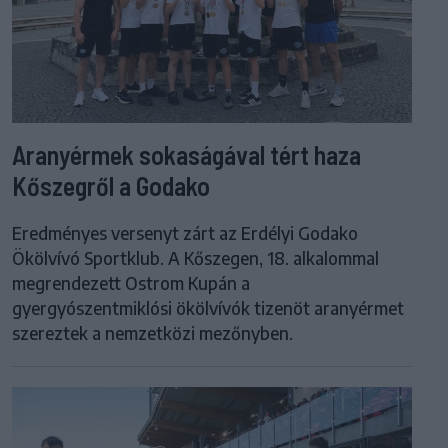
Aranyérmek sokaságával tért haza
Kőszegről a Godako
Eredményes versenyt zárt az Erdélyi Godako
Ökölvívó Sportklub. A Kőszegen, 18. alkalommal
megrendezett Ostrom Kupán a
gyergyószentmiklósi ökölvívók tizenöt aranyérmet
szereztek a nemzetközi mezőnyben.