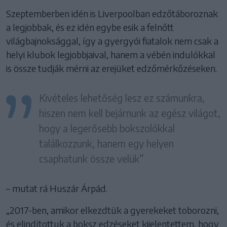
Szeptemberben idén is Liverpoolban edzőtáboroznak
a legjobbak, és ez idén egybe esik a felnőtt
világbajnoksággal, így a gyergyói fiatalok nem csak a
helyi klubok legjobbjaival, hanem a vébén indulókkal
is össze tudják mérni az erejüket edzőmérkőzéseken.
Kivételes lehetőség lesz ez számunkra,
hiszen nem kell bejárnunk az egész világot,
hogy a legerősebb bokszolókkal
találkozzunk, hanem egy helyen
csaphatunk össze velük”
– mutat rá Huszár Árpád.
„2017-ben, amikor elkezdtük a gyerekeket toborozni,
és elindítottuk a boksz edzéseket kijelentettem, hogy