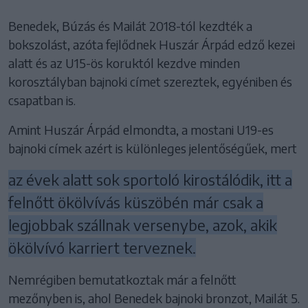
Benedek, Búzás és Mailát 2018-tól kezdték a
bokszolást, azóta fejlődnek Huszár Árpád edző kezei
alatt és az U15-ös koruktól kezdve minden
korosztályban bajnoki címet szereztek, egyéniben és
csapatban is.
Amint Huszár Árpád elmondta, a mostani U19-es
bajnoki címek azért is különleges jelentőségűek, mert
az évek alatt sok sportoló kirostálódik, itt a
felnőtt ökölvívás küszöbén már csak a
legjobbak szállnak versenybe, azok, akik
ökölvívó karriert terveznek.
Nemrégiben bemutatkoztak már a felnőtt
mezőnyben is, ahol Benedek bajnoki bronzot, Mailát 5.