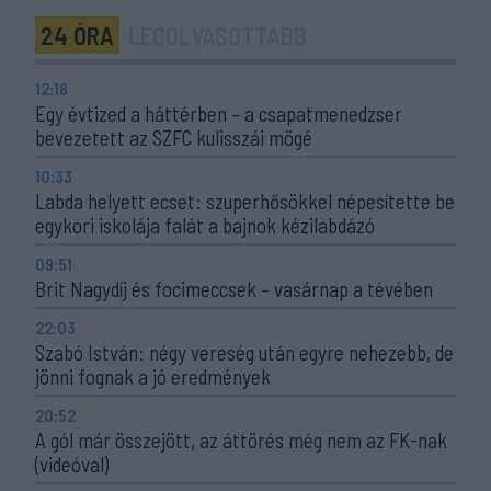
24 ÓRA
LEGOLVASOTTABB
12:18
Egy évtized a háttérben – a csapatmenedzser
bevezetett az SZFC kulisszái mögé
10:33
Labda helyett ecset: szuperhősökkel népesítette be
egykori iskolája falát a bajnok kézilabdázó
09:51
Brit Nagydíj és focimeccsek – vasárnap a tévében
22:03
Szabó István: négy vereség után egyre nehezebb, de
jönni fognak a jó eredmények
20:52
A gól már összejött, az áttörés még nem az FK-nak
(videóval)