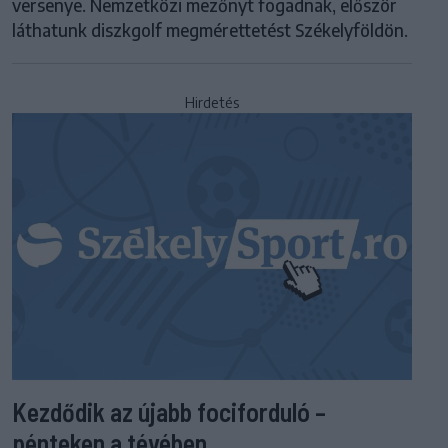
versenye. Nemzetközi mezőnyt fogadnak, először
láthatunk diszkgolf megmérettetést Székelyföldön.
Hirdetés
Kezdődik az újabb fociforduló –
pénteken a tévében