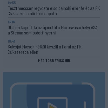
14:55
Tesztmeccsen legyőzte első bajnoki ellenfelét az FK
Csíkszereda női focicsapata
13:16
Otthon kapott ki az újonctól a Marosvásárhelyi ASA,
a Steaua sem tudott nyerni
10:41
Kulcsjátékosok nélkül készül a Farul az FK
Csíkszereda ellen
MÉG TÖBB FRISS HÍR