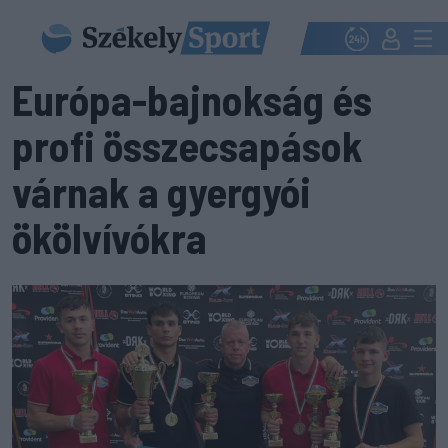
Európa-bajnokság és
profi összecsapások
várnak a gyergyói
ökölvívókra