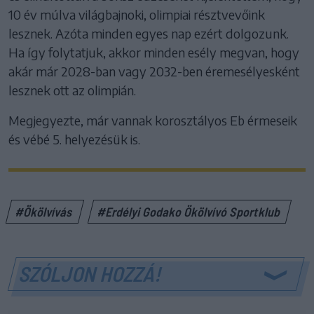
10 év múlva világbajnoki, olimpiai résztvevőink
lesznek. Azóta minden egyes nap ezért dolgozunk.
Ha így folytatjuk, akkor minden esély megvan, hogy
akár már 2028-ban vagy 2032-ben éremesélyesként
lesznek ott az olimpián.
Megjegyezte, már vannak korosztályos Eb érmeseik
és vébé 5. helyezésük is.
#Ökölvívás
#Erdélyi Godako Ökölvívó Sportklub
SZÓLJON HOZZÁ!