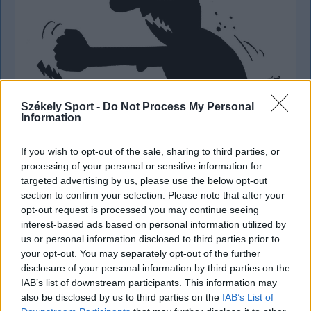
Székely Sport -
Do Not Process My Personal
Information
KRÓNIKA
If you wish to opt-out of the sale, sharing to third parties, or
A Majka-ügy csak a jéghegy csúcsa, be
processing of your personal or sensitive information for
targeted advertising by us, please use the below opt-out
kellene fejezni a magyar–magyar
section to confirm your selection. Please note that after your
acsarkodást
opt-out request is processed you may continue seeing
interest-based ads based on personal information utilized by
Életveszélyes fenyegetést kapott egy
us or personal information disclosed to third parties prior to
magyarországi előadó, ezért lemondta székelyföldi
your opt-out. You may separately opt-out of the further
disclosure of your personal information by third parties on the
koncertjét. A botrány túlmutat Majkán, és a magyar
IAB’s list of downstream participants. This information may
közélet nagyon aggasztó állapotairól árulkodik.
also be disclosed by us to third parties on the
IAB’s List of