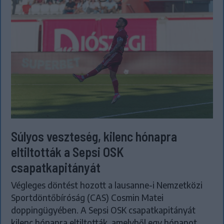
Súlyos veszteség, kilenc hónapra
eltiltották a Sepsi OSK
csapatkapitányát
Végleges döntést hozott a lausanne-i Nemzetközi
Sportdöntőbíróság (CAS) Cosmin Matei
doppingügyében. A Sepsi OSK csapatkapitányát
kilenc hónapra eltiltották, amelyből egy hónapot