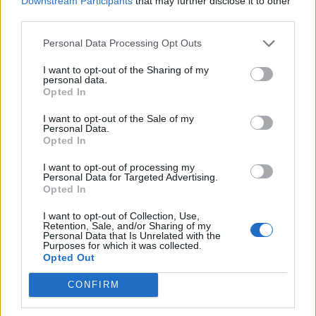
Downstream Participants
that may further disclose it to other
third parties.
Personal Data Processing Opt Outs
I want to opt-out of the Sharing of my
personal data.
Opted In
I want to opt-out of the Sale of my
Personal Data.
Opted In
I want to opt-out of processing my
Personal Data for Targeted Advertising.
Opted In
FŐTÉR
I want to opt-out of Collection, Use,
Retention, Sale, and/or Sharing of my
Personal Data that Is Unrelated with the
A Román Rendőrség azt üzeni,
Purposes for which it was collected.
Opted Out
semmiképpen ne higgyenek a Román
Rendőrségnek – hírmix
CONFIRM
További híreink: sziklát akart a Dunába robbantani a