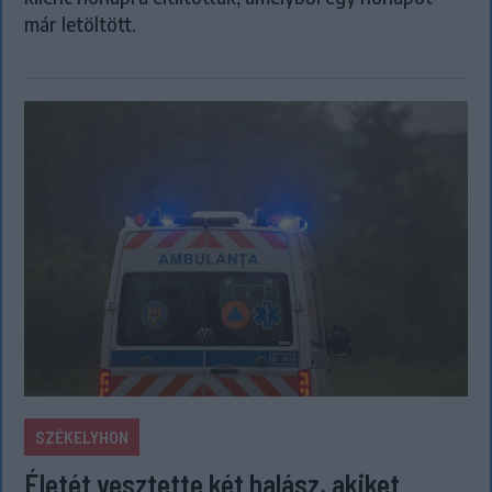
már letöltött.
SZÉKELYHON
Életét vesztette két halász, akiket