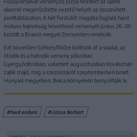
Husqvarnával versenyző Józsa Norbert az újabb
sikerrel megerősítette vezető helyét az összesített
ponttáblázaton. A hét fordulót magába foglaló hard
enduro bajnokság következő versenyét június 26-28.
között a Brassó megyei Zernyesten rendezik.
Ezt követően Székelyföldre költözik át a viadal, az
ötödik és a hatodik verseny júliusban
Gyergyóditróban, valamint augusztusban Kovásznán
zajlik majd, míg a szezonzárót szeptemberben ismét
Hunyad megyében, Boica környékén bonyolítják le.
#hard enduro
#Józsa Norbert