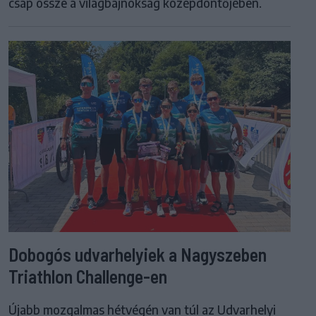
csap össze a világbajnokság középdöntőjében.
Dobogós udvarhelyiek a Nagyszeben
Triathlon Challenge-en
Újabb mozgalmas hétvégén van túl az Udvarhelyi