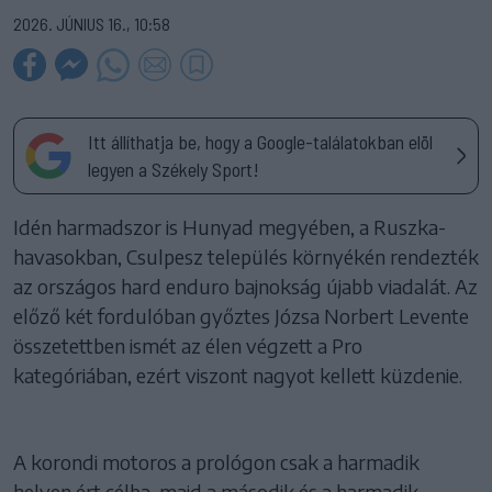
2026. JÚNIUS 16., 10:58
Itt állíthatja be, hogy a Google-találatokban elöl
legyen a Székely Sport!
Idén harmadszor is Hunyad megyében, a Ruszka-
havasokban, Csulpesz település környékén rendezték
az országos hard enduro bajnokság újabb viadalát. Az
előző két fordulóban győztes Józsa Norbert Levente
összetettben ismét az élen végzett a Pro
kategóriában, ezért viszont nagyot kellett küzdenie.
A korondi motoros a prológon csak a harmadik
helyen ért célba, majd a második és a harmadik