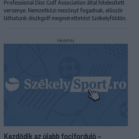
Professional Disc Golf Association által hitelesített
versenye. Nemzetközi mezőnyt fogadnak, először
láthatunk diszkgolf megmérettetést Székelyföldön.
Hirdetés
Kezdődik az újabb fociforduló –