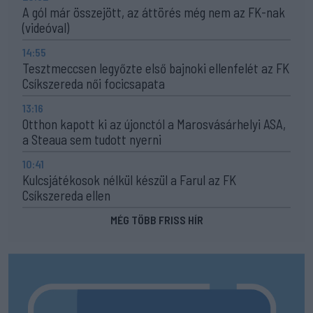
A gól már összejött, az áttörés még nem az FK-nak
(videóval)
14:55
Tesztmeccsen legyőzte első bajnoki ellenfelét az FK
Csíkszereda női focicsapata
13:16
Otthon kapott ki az újonctól a Marosvásárhelyi ASA,
a Steaua sem tudott nyerni
10:41
Kulcsjátékosok nélkül készül a Farul az FK
Csíkszereda ellen
MÉG TÖBB FRISS HÍR