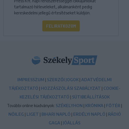
Press Kft. napi rendszerességgel cikkajánlókat
tartalmazó hírleveleket, alkalmanként pedig
kereskedelmi jellegű értesítéseket küldjön.
FELIRATKOZOM
IMPRESSZUM
|
SZERZŐI JOGOK
|
ADATVÉDELMI
TÁJÉKOZTATÓ
|
HOZZÁSZÓLÁSI SZABÁLYZAT
|
COOKIE-
KEZELÉSI TÁJÉKOZTATÓ
|
SÜTIBEÁLLÍTÁSOK
További online kiadványok:
SZÉKELYHON
|
KRÓNIKA
|
FŐTÉR
|
NŐILEG
|
LIGET
|
BIHARI NAPLÓ
|
ERDÉLYI NAPLÓ
|
RÁDIÓ
GAGA
|
JÓÁLLÁS