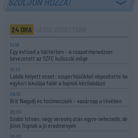
SZÓLJON HOZZÁ!
24 ÓRA
LEGOLVASOTTABB
12:18
Egy évtized a háttérben – a csapatmenedzser
bevezetett az SZFC kulisszái mögé
10:33
Labda helyett ecset: szuperhősökkel népesítette be
egykori iskolája falát a bajnok kézilabdázó
09:51
Brit Nagydíj és focimeccsek – vasárnap a tévében
22:03
Szabó István: négy vereség után egyre nehezebb, de
jönni fognak a jó eredmények
20:52