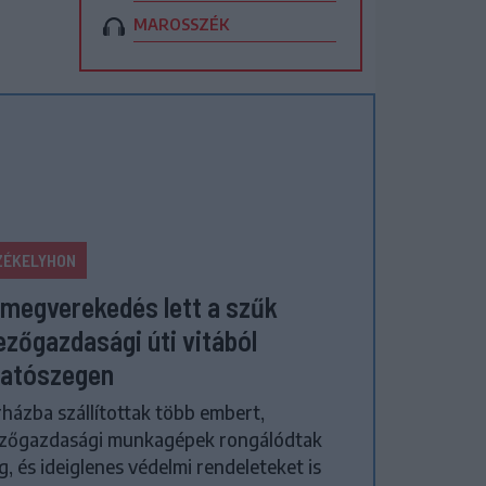
MAROSSZÉK
ZÉKELYHON
megverekedés lett a szűk
zőgazdasági úti vitából
atószegen
házba szállítottak több embert,
zőgazdasági munkagépek rongálódtak
, és ideiglenes védelmi rendeleteket is