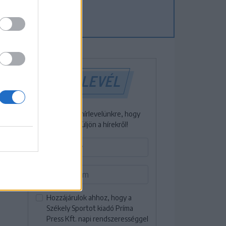
HÍRLEVÉL
Iratkozzon fel hírlevelünkre, hogy
elsőként értesüljön a hírekről!
Hozzájárulok ahhoz, hogy a
Székely Sportot kiadó Príma
Press Kft. napi rendszerességgel