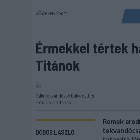
Érmekkel tértek h
Titánok
Csíki tekvandósok Bukarestben
Fotó: Csíki Titánok
Remek eredm
tekvandócsa
DOBOS LÁSZLÓ
tatamira lé