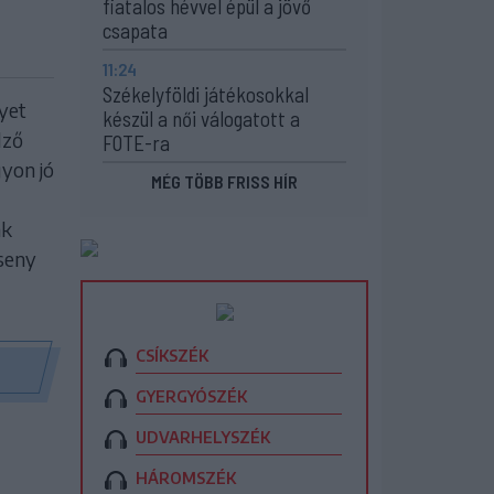
fiatalos hévvel épül a jövő
csapata
11:24
Székelyföldi játékosokkal
yet
készül a női válogatott a
dző
FOTE-ra
gyon jó
MÉG TÖBB FRISS HÍR
nk
seny
CSÍKSZÉK
GYERGYÓSZÉK
UDVARHELYSZÉK
HÁROMSZÉK