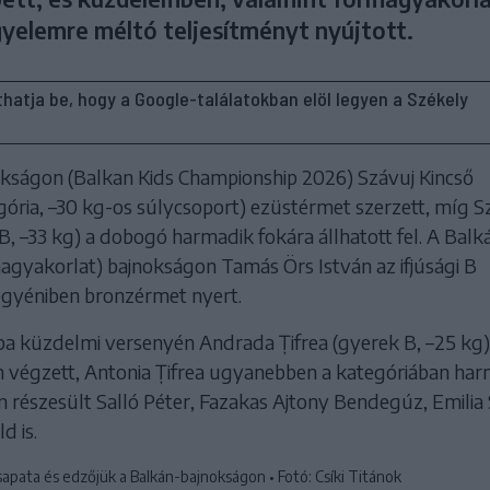
gyelemre méltó teljesítményt nyújtott.
líthatja be, hogy a Google-találatokban elöl legyen a Székely
kságon (Balkan Kids Championship 2026) Szávuj Kincső
gória, –30 kg-os súlycsoport) ezüstérmet szerzett, míg S
B, –33 kg) a dobogó harmadik fokára állhatott fel. A Balk
gyakorlat) bajnokságon Tamás Örs István az ifjúsági B
egyéniben bronzérmet nyert.
a küzdelmi versenyén Andrada Țifrea (gyerek B, –25 kg)
 végzett, Antonia Țifrea ugyanebben a kategóriában har
en részesült Salló Péter, Fazakas Ajtony Bendegúz, Emili
d is.