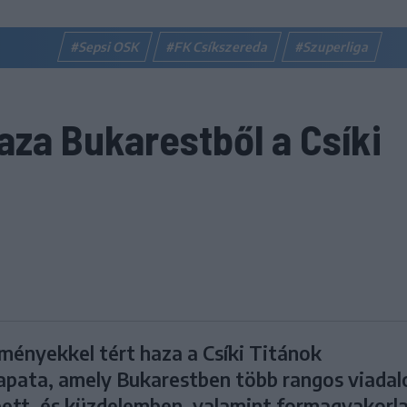
#Sepsi OSK
#FK Csíkszereda
#Szuperliga
aza Bukarestből a Csíki
ényekkel tért haza a Csíki Titánok
pata, amely Bukarestben több rangos viadalo
pett, és küzdelemben, valamint formagyakorl