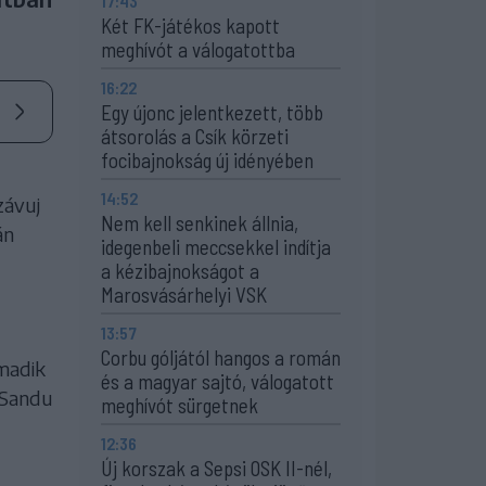
17:43
Két FK-játékos kapott
meghívót a válogatottba
16:22
Egy újonc jelentkezett, több
átsorolás a Csík körzeti
focibajnokság új idényében
14:52
závuj
Nem kell senkinek állnia,
án
idegenbeli meccsekkel indítja
a kézibajnokságot a
Marosvásárhelyi VSK
13:57
Corbu góljától hangos a román
madik
és a magyar sajtó, válogatott
a Sandu
meghívót sürgetnek
12:36
Új korszak a Sepsi OSK II-nél,