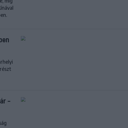
e, míg
ínával
ben.
ben
rhelyi
 részt
ár –
ság