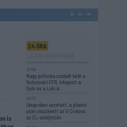
24 ÓRA
LEGOLVASOTTABB
21:58
Nagy pofonba szaladt belé a
Kolozsvári CFR, kikapott a
Győr és a Loki is
20:17
Idegenben vezetett, a pihenő
után visszavett az U Craiova
az EL-selejtezőn
n is
atban