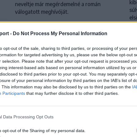
kib
neveltje már megérdemelné a román
súl
válogatott meghívóját.
els
port -
Do Not Process My Personal Information
to opt-out of the sale, sharing to third parties, or processing of your per
formation for targeted advertising by us, please use the below opt-out s
KRÓNIKA
F
r selection. Please note that after your opt-out request is processed y
Büntetőfeljelentést tett Majka
Má
eing interest-based ads based on personal information utilized by us or
disclosed to third parties prior to your opt-out. You may separately opt-
ét
ügyvédje a romániai
je
losure of your personal information by third parties on the IAB’s list of
telefonszámról érkezett
ce
. This information may also be disclosed by us to third parties on the
IA
s
Participants
that may further disclose it to other third parties.
fenyegetés miatt
Szá
let
Büntetőfeljelentést tett csütörtökön Majka
vár
romániai jogi képviselője a sepsiszentgyörgyi
l Data Processing Opt Outs
Sic Feszt fesztiválra tervezett koncert
o opt-out of the Sharing of my personal data.
lemondását kiváltó fenyegetés ügyében.