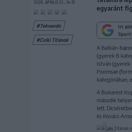
2026. ÁPRILIS 21., 14:15
egyaránt fi
#Tekvandó
Itt ál
Sport!
#Csíki Titánok
A Balkán-bajno
(gyerek B kate
István (gyerek 
Poomsae (forma
kategóriában, 
A Bukarest Kup
második helyen
lett. Dicséretb
és Kovács Arnol