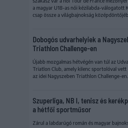
szakasz vár a női Tour de France mezőnyér
a magyar U18-as női kézilabda-válogatott K
csap össze a világbajnokság középdöntőjé
Dobogós udvarhelyiek a Nagysze
Triathlon Challenge-en
Újabb mozgalmas hétvégén van túl az Udva
Triatlon Club, amely kilenc sportolóval vett
az idei Nagyszeben Triathlon Challenge-en.
Szuperliga, NB I, tenisz és kerékp
a hétfői sportműsor
Zárul a labdarúgó román és magyar bajnok