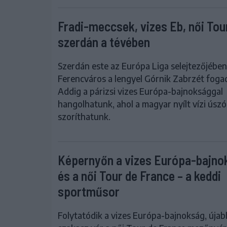
Fradi-meccsek, vizes Eb, női Tou
szerdán a tévében
Szerdán este az Európa Liga selejtezőjében
Ferencváros a lengyel Górnik Zabrzét fogad
Addig a párizsi vizes Európa-bajnoksággal
hangolhatunk, ahol a magyar nyílt vízi úsz
szoríthatunk.
Képernyőn a vizes Európa-bajno
és a női Tour de France – a keddi
sportműsor
Folytatódik a vizes Európa-bajnokság, újab