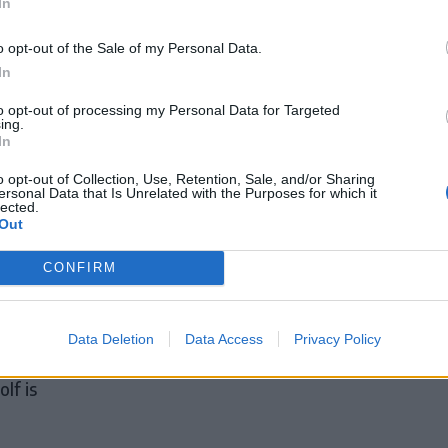
In
o opt-out of the Sale of my Personal Data.
In
to opt-out of processing my Personal Data for Targeted
ing.
In
o opt-out of Collection, Use, Retention, Sale, and/or Sharing
ersonal Data that Is Unrelated with the Purposes for which it
enben
lected.
Out
ki
CONFIRM
erencia
 és az
Data Deletion
Data Access
Privacy Policy
latban
olf is