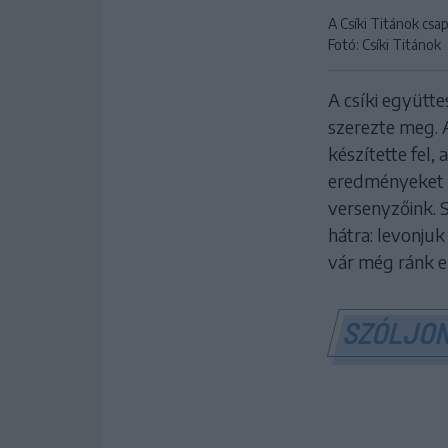
A Csíki Titánok csa
Fotó: Csíki Titánok
A csíki együtt
szerezte meg.
készítette fel,
eredményeket é
versenyzőink. 
hátra: levonju
vár még ránk e
SZÓLJON