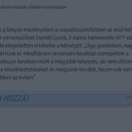
pata és edzőjük a Balkán-bajnokságon
es a lányok mezőnyében a csapatösszesítésben az első hel
 A versenyzőket Dombi Gyula, 3 danos taekwondo WT-e
 aki elégedetten értékelte a hétvégét: „Úgy gondolom, na
rtünk el. Mindhárom versenyen kiválóan szerepeltek a
Sokszor kevésen múlt a még jobb helyezés, de nem dőlü
k a következtetéseket és megyünk tovább, hiszen sok ver
bben az évben.”
 HOZZÁ!