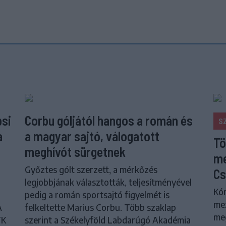
psi
Corbu góljától hangos a román és
S
a
a magyar sajtó, válogatott
Tö
meghívót sürgetnek
me
Győztes gólt szerzett, a mérkőzés
Cs
legjobbjának választották, teljesítményével
Kór
pedig a román sportsajtó figyelmét is
me
A
felkeltette Marius Corbu. Több szaklap
meg
FK
szerint a Székelyföld Labdarúgó Akadémia