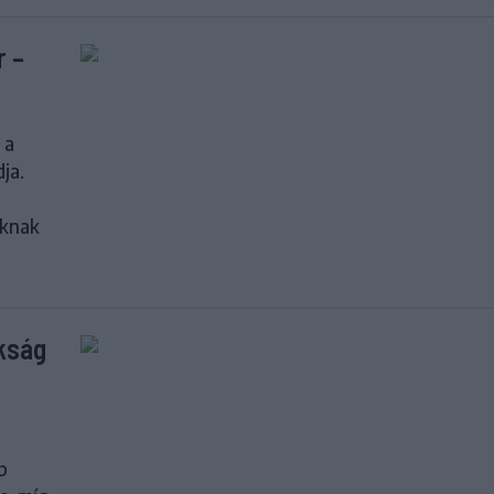
r –
 a
ja.
óknak
kság
b