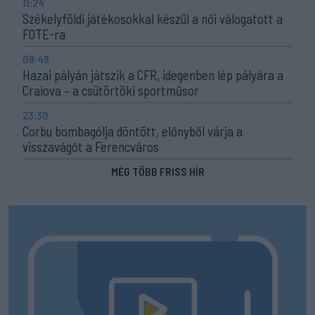
11:24
Székelyföldi játékosokkal készül a női válogatott a
FOTE-ra
09:49
Hazai pályán játszik a CFR, idegenben lép pályára a
Craiova – a csütörtöki sportműsor
23:30
Corbu bombagólja döntött, előnyből várja a
visszavágót a Ferencváros
MÉG TÖBB FRISS HÍR