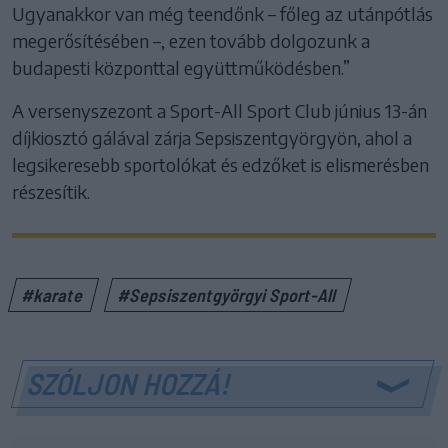
Ugyanakkor van még teendőnk – főleg az utánpótlás
megerősítésében –, ezen tovább dolgozunk a
budapesti központtal együttműködésben.”
A versenyszezont a Sport-All Sport Club június 13-án
díjkiosztó gálával zárja Sepsiszentgyörgyön, ahol a
legsikeresebb sportolókat és edzőket is elismerésben
részesítik.
#karate
#Sepsiszentgyörgyi Sport-All
SZÓLJON HOZZÁ!