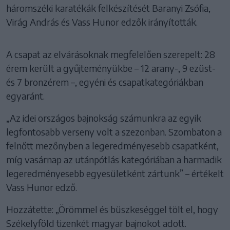
háromszéki karatékák felkészítését Baranyi Zsófia,
Virág András és Vass Hunor edzők irányították.
A csapat az elvárásoknak megfelelően szerepelt: 28
érem került a gyűjteményükbe – 12 arany-, 9 ezüst-
és 7 bronzérem –, egyéni és csapatkategóriákban
egyaránt.
„Az idei országos bajnokság számunkra az egyik
legfontosabb verseny volt a szezonban. Szombaton a
felnőtt mezőnyben a legeredményesebb csapatként,
míg vasárnap az utánpótlás kategóriában a harmadik
legeredményesebb egyesületként zártunk” – értékelt
Vass Hunor edző.
Hozzátette: „Örömmel és büszkeséggel tölt el, hogy
Székelyföld tizenkét magyar bajnokot adott.