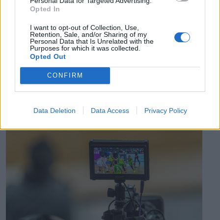
Personal Data for Targeted Advertising.
Opted In
Százszázalékos kamatra adott kölcsönt a
letartóztatott uzsorás. Akár 40 fok is várható
I want to opt-out of Collection, Use,
Retention, Sale, and/or Sharing of my
vasárnap a nyugati országrészben.
Personal Data that Is Unrelated with the
Purposes for which it was collected.
Opted Out
CONFIRM
EZ IS ÉRDEKELHETI
Data Deletion
Data Access
Privacy Policy