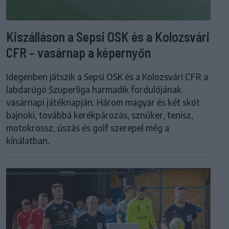
Kiszálláson a Sepsi OSK és a Kolozsvári
CFR – vasárnap a képernyőn
Idegenben játszik a Sepsi OSK és a Kolozsvári CFR a
labdarúgó Szuperliga harmadik fordulójának
vasárnapi játéknapján. Három magyar és két skót
bajnoki, továbbá kerékpározás, sznúker, tenisz,
motokrossz, úszás és golf szerepel még a
kínálatban.