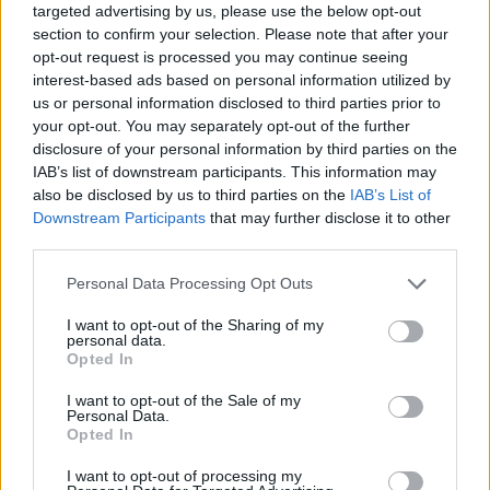
targeted advertising by us, please use the below opt-out
section to confirm your selection. Please note that after your
opt-out request is processed you may continue seeing
interest-based ads based on personal information utilized by
us or personal information disclosed to third parties prior to
your opt-out. You may separately opt-out of the further
disclosure of your personal information by third parties on the
IAB’s list of downstream participants. This information may
also be disclosed by us to third parties on the
IAB’s List of
Downstream Participants
that may further disclose it to other
third parties.
Personal Data Processing Opt Outs
I want to opt-out of the Sharing of my
personal data.
Opted In
FŐTÉR
I want to opt-out of the Sale of my
Már csak 4-5 napig működhet a jelenlegi
Personal Data.
Opted In
körülmények között a cernavodai
atomerőmű
I want to opt-out of processing my