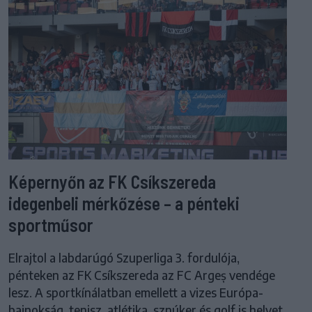
Képernyőn az FK Csíkszereda
idegenbeli mérkőzése – a pénteki
sportműsor
Elrajtol a labdarúgó Szuperliga 3. fordulója,
pénteken az FK Csíkszereda az FC Argeș vendége
lesz. A sportkínálatban emellett a vizes Európa-
bajnokság, tenisz, atlétika, sznúker és golf is helyet