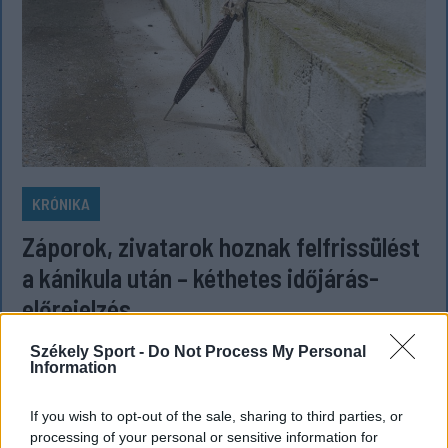
KRÓNIKA
Záporok, zivatarok hoznak felfrissülést
a kánikula után – kéthetes időjárás-
előrejelzés
Csütörtök-péntekig tovább melegszik az idő
Székely Sport -
Do Not Process My Personal
Románia legtöbb régiójában, ahol kánikulára és
Information
fokozott hőterhelésre kell számítani, utána azonban
If you wish to opt-out of the sale, sharing to third parties, or
fokozatos lehűlés kezdődik, és nő a záporok,
processing of your personal or sensitive information for
zivatarok valószínűsége.