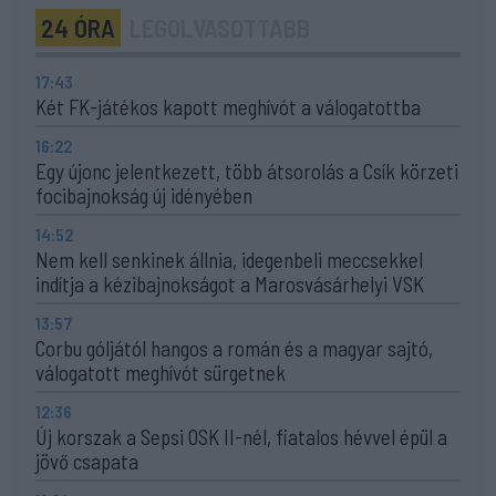
24 ÓRA
LEGOLVASOTTABB
17:43
Két FK-játékos kapott meghívót a válogatottba
16:22
Egy újonc jelentkezett, több átsorolás a Csík körzeti
focibajnokság új idényében
14:52
Nem kell senkinek állnia, idegenbeli meccsekkel
indítja a kézibajnokságot a Marosvásárhelyi VSK
13:57
Corbu góljától hangos a román és a magyar sajtó,
válogatott meghívót sürgetnek
12:36
Új korszak a Sepsi OSK II-nél, fiatalos hévvel épül a
jövő csapata