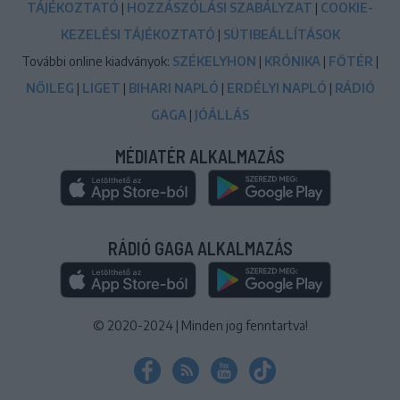
TÁJÉKOZTATÓ
|
HOZZÁSZÓLÁSI SZABÁLYZAT
|
COOKIE-
KEZELÉSI TÁJÉKOZTATÓ
|
SÜTIBEÁLLÍTÁSOK
További online kiadványok:
SZÉKELYHON
|
KRÓNIKA
|
FŐTÉR
|
NŐILEG
|
LIGET
|
BIHARI NAPLÓ
|
ERDÉLYI NAPLÓ
|
RÁDIÓ
GAGA
|
JÓÁLLÁS
MÉDIATÉR ALKALMAZÁS
RÁDIÓ GAGA ALKALMAZÁS
© 2020-2024
|
Minden jog fenntartva!