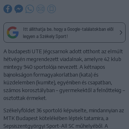
Itt állíthatja be, hogy a Google-találatokban elöl
legyen a Székely Sport!
A budapesti UTE Jégcsarnok adott otthont az elmúlt
hétvégén megrendezett viadalnak, amelyre 42 klub
mintegy 940 sportolója nevezett. A kétnapos
bajnokságon formagyakorlatban (kata) és
küzdelemben (kumite), egyéniben és csapatban,
számos korosztályban – gyermekektől a felnőttekig –
osztottak érmeket.
Székelyföldet 36 sportoló képviselte, mindannyian az
MTK Budapest kötelékében léptek tatamira, a
Sepsiszentgyörgyi Sport-All SC műhelyéből. A