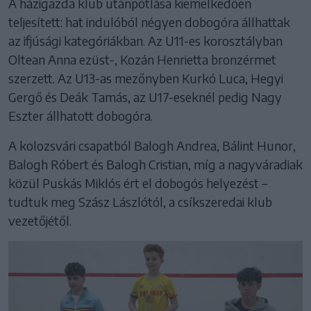
A házigazda klub utánpótlása kiemelkedően
teljesített: hat indulóból négyen dobogóra állhattak
az ifjúsági kategóriákban. Az U11-es korosztályban
Oltean Anna ezüst-, Kozán Henrietta bronzérmet
szerzett. Az U13-as mezőnyben Kurkó Luca, Hegyi
Gergő és Deák Tamás, az U17-eseknél pedig Nagy
Eszter állhatott dobogóra.
A kolozsvári csapatból Balogh Andrea, Bálint Hunor,
Balogh Róbert és Balogh Cristian, míg a nagyváradiak
közül Puskás Miklós ért el dobogós helyezést –
tudtuk meg Szász Lászlótól, a csíkszeredai klub
vezetőjétől.