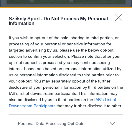
Nagy pofonba szaladt belé a Kolozsvári
Székely Sport -
Do Not Process My Personal
CFR, kikapott a Győr és a Loki is
Information
Súlyos vereséget szenvedett hazai pályán a
If you wish to opt-out of the sale, sharing to third parties, or
Kolozsvári CFR a Konferencia Liga selejtezőjének
processing of your personal or sensitive information for
harmadik fordulójában. A magyar színeket képviselő
targeted advertising by us, please use the below opt-out
Győr és a Debrecen is hátrányból várja a
section to confirm your selection. Please note that after your
opt-out request is processed you may continue seeing
visszavágót.
interest-based ads based on personal information utilized by
us or personal information disclosed to third parties prior to
your opt-out. You may separately opt-out of the further
disclosure of your personal information by third parties on the
IAB’s list of downstream participants. This information may
also be disclosed by us to third parties on the
IAB’s List of
Downstream Participants
that may further disclose it to other
third parties.
Personal Data Processing Opt Outs