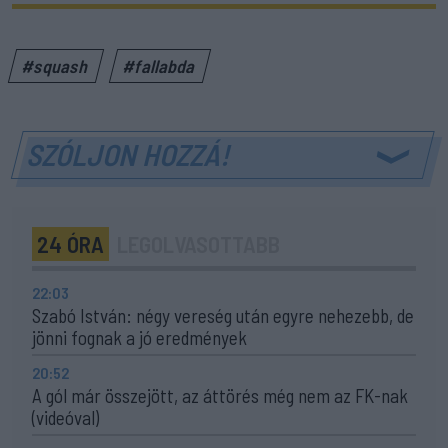
#squash
#fallabda
SZÓLJON HOZZÁ!
24 ÓRA
LEGOLVASOTTABB
22:03
Szabó István: négy vereség után egyre nehezebb, de
jönni fognak a jó eredmények
20:52
A gól már összejött, az áttörés még nem az FK-nak
(videóval)