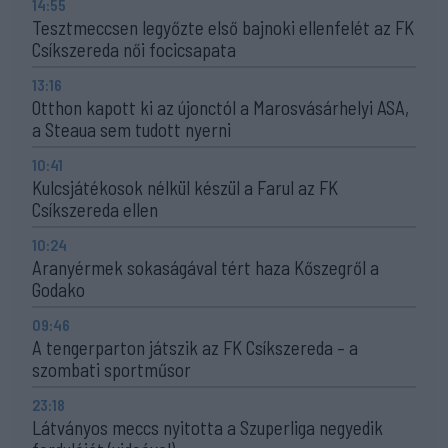
14:55
Tesztmeccsen legyőzte első bajnoki ellenfelét az FK
Csíkszereda női focicsapata
13:16
Otthon kapott ki az újonctól a Marosvásárhelyi ASA,
a Steaua sem tudott nyerni
10:41
Kulcsjátékosok nélkül készül a Farul az FK
Csíkszereda ellen
10:24
Aranyérmek sokaságával tért haza Kőszegről a
Godako
09:46
A tengerparton játszik az FK Csíkszereda – a
szombati sportműsor
23:18
Látványos meccs nyitotta a Szuperliga negyedik