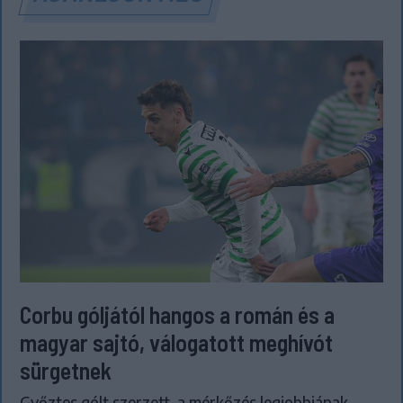
Corbu góljától hangos a román és a
magyar sajtó, válogatott meghívót
sürgetnek
Győztes gólt szerzett, a mérkőzés legjobbjának