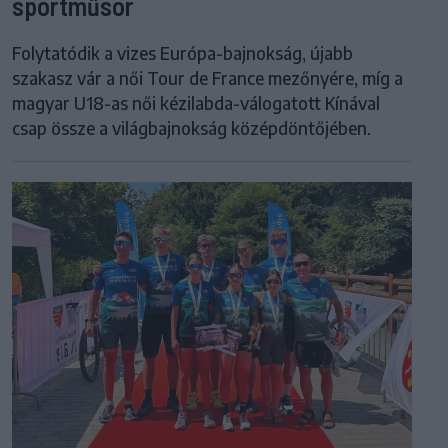
sportműsor
Folytatódik a vizes Európa-bajnokság, újabb
szakasz vár a női Tour de France mezőnyére, míg a
magyar U18-as női kézilabda-válogatott Kínával
csap össze a világbajnokság középdöntőjében.