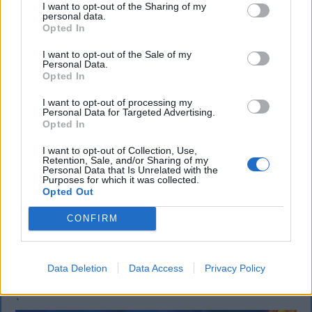
I want to opt-out of the Sharing of my
personal data.
Opted In
I want to opt-out of the Sale of my
Personal Data.
Opted In
SZÉKELYHON
I want to opt-out of processing my
Personal Data for Targeted Advertising.
Opted In
Tömegverekedés lett a szűk
mezőgazdasági úti vitából Csatószegen
I want to opt-out of Collection, Use,
Retention, Sale, and/or Sharing of my
Personal Data that Is Unrelated with the
Kórházba szállítottak több embert, mezőgazdasági
Purposes for which it was collected.
Opted Out
munkagépek rongálódtak meg, és ideiglenes védelmi
rendeleteket is kibocsátottak azután, hogy szombat
CONFIRM
délután súlyos konfliktus alakult ki Csatószegen egy
elsőbbségadási vita nyomán.
Data Deletion
Data Access
Privacy Policy
`