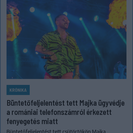
KRÓNIKA
Büntetőfeljelentést tett Majka ügyvédje
a romániai telefonszámról érkezett
fenyegetés miatt
Büntetőfeljelentést tett csütörtökön Majka