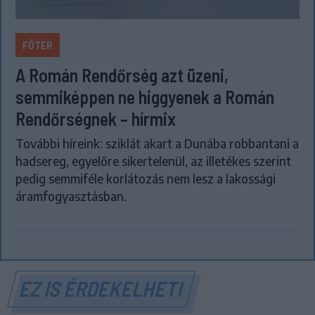
FŐTÉR
A Román Rendőrség azt üzeni,
semmiképpen ne higgyenek a Román
Rendőrségnek – hírmix
További híreink: sziklát akart a Dunába robbantani a
hadsereg, egyelőre sikertelenül, az illetékes szerint
pedig semmiféle korlátozás nem lesz a lakossági
áramfogyasztásban.
EZ IS ÉRDEKELHETI