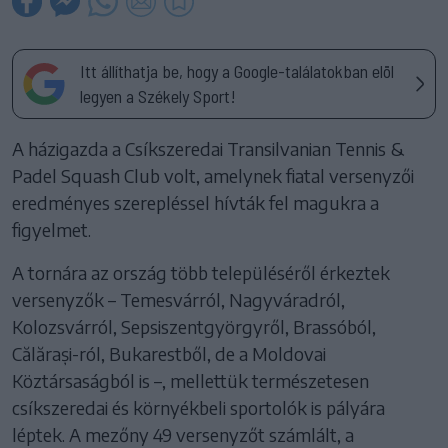
Itt állíthatja be, hogy a Google-találatokban elöl
legyen a Székely Sport!
A házigazda a Csíkszeredai Transilvanian Tennis &
Padel Squash Club volt, amelynek fiatal versenyzői
eredményes szerepléssel hívták fel magukra a
figyelmet.
A tornára az ország több településéről érkeztek
versenyzők – Temesvárról, Nagyváradról,
Kolozsvárról, Sepsiszentgyörgyről, Brassóból,
Călărași-ról, Bukarestből, de a Moldovai
Köztársaságból is –, mellettük természetesen
csíkszeredai és környékbeli sportolók is pályára
léptek. A mezőny 49 versenyzőt számlált, a