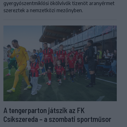
gyergyószentmiklósi ökölvívók tizenöt aranyérmet
szereztek a nemzetközi mezőnyben.
A tengerparton játszik az FK
Csíkszereda – a szombati sportműsor