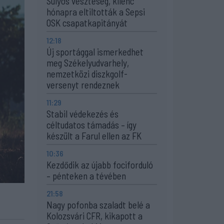
Súlyos veszteség, kilenc
hónapra eltiltották a Sepsi
OSK csapatkapitányát
12:18
Új sportággal ismerkedhet
meg Székelyudvarhely,
nemzetközi diszkgolf-
versenyt rendeznek
11:29
Stabil védekezés és
céltudatos támadás – így
készült a Farul ellen az FK
10:36
Kezdődik az újabb fociforduló
– pénteken a tévében
21:58
Nagy pofonba szaladt belé a
Kolozsvári CFR, kikapott a