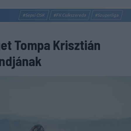
#Sepsi OSK
#FK Csíkszereda
#Szuperliga
get Tompa Krisztián
andjának