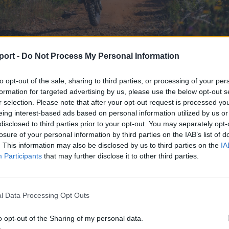
port -
Do Not Process My Personal Information
to opt-out of the sale, sharing to third parties, or processing of your per
e ellenére is helytállt Tompa Krisztián a Hellas Rallyn
formation for targeted advertising by us, please use the below opt-out s
rs
r selection. Please note that after your opt-out request is processed y
eing interest-based ads based on personal information utilized by us or
módon az utolsó előtti versenynapon összeütk
disclosed to third parties prior to your opt-out. You may separately opt-
losure of your personal information by third parties on the IAB’s list of
al, a görög Karampelasz Kimonnal, aki azt hitt
. This information may also be disclosed by us to third parties on the
IA
t, így visszafordult a pályán. Testi sérülés ug
Participants
that may further disclose it to other third parties.
, ám Krisztián gépe annyira összetört, hogy 
 a versenyzést.
l Data Processing Opt Outs
, hogy több mint húsz órányi versenyzés után nem tud
o opt-out of the Sharing of my personal data.
rást, de így is feledhetetlen tapasztalat volt számomra. Vé