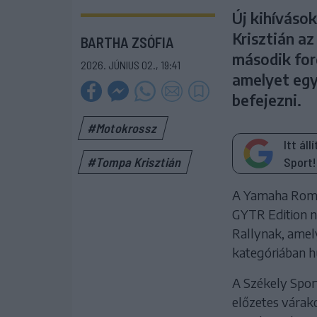
Új kihíváso
Krisztián a
BARTHA ZSÓFIA
második ford
2026. JÚNIUS 02., 19:41
amelyet egy
befejezni.
#Motokrossz
Itt ál
Sport!
#Tompa Krisztián
A Yamaha Roma
GYTR Edition n
Rallynak, amel
kategóriában h
A Székely Spor
előzetes várako