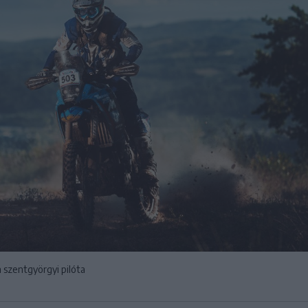
 szentgyörgyi pilóta