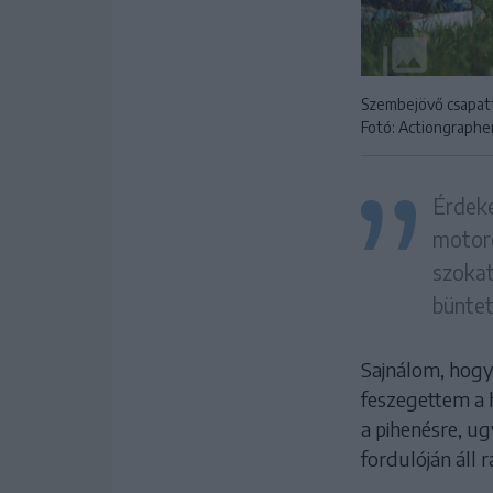
Szembejövő csapatt
Fotó: Actiongraphe
Érdeke
motoro
szokat
büntet
Sajnálom, hogy
feszegettem a h
a pihenésre, u
fordulóján áll r