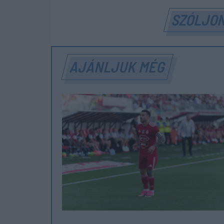
SZÓLJON
AJÁNLJUK MÉG