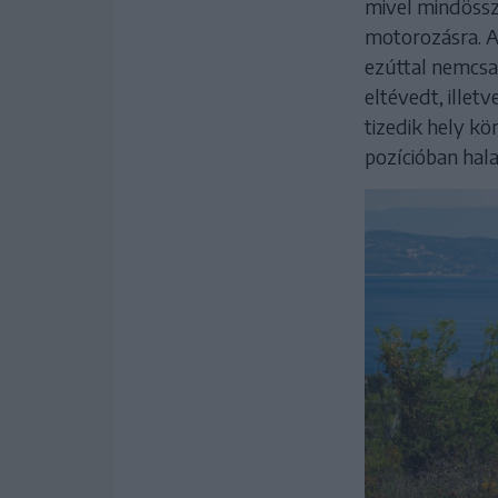
mivel mindössze
motorozásra. A
ezúttal nemcsak
eltévedt, illet
tizedik hely k
pozícióban hala