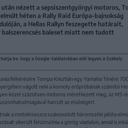
k után nézett a sepsiszentgyörgyi motoros, 
z elmúlt héten a Rally Raid Európa-bajnokság
ulóján, a Hellas Rallyn feszegette határait,
 balszerencsés baleset miatt nem tudott
líthatja be, hogy a Google-találatokban elöl legyen a Székely
nia felkérésére Tompa Krisztián egy Yamaha Ténéré 70
yergében vágott neki a komoly erőpróbának számító Hel
yen közel százötven motoros méretkezett meg, az M5-ö
uszonhatodmagával harcolt az elsőségért.
tnak a motokrosszra szakosodott háromszéki pilóta elm
zásait sikerült felülmúlnia a görög viadalon, annál is inká