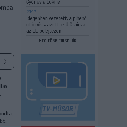
Győr és a Loki is
Tompa
20:17
Idegenben vezetett, a pihenő
után visszavett az U Craiova
az EL-selejtezőn
MÉG TÖBB FRISS HÍR
0
las
s
ondta,
bb,