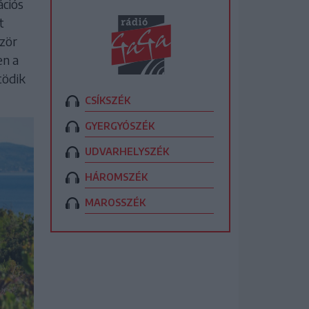
ációs
t
ször
en a
tödik
CSÍKSZÉK
GYERGYÓSZÉK
UDVARHELYSZÉK
HÁROMSZÉK
MAROSSZÉK