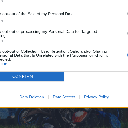
In
 az ötödik napon egy őzet ütöttem el, aztán egy szakaszo
a ralivilágbajnokság görög futamában, egy civil autózott
o opt-out of the Sale of my Personal Data.
In
to opt-out of processing my Personal Data for Targeted
ing.
In
o opt-out of Collection, Use, Retention, Sale, and/or Sharing
ersonal Data that Is Unrelated with the Purposes for which it
lected.
Out
CONFIRM
Data Deletion
Data Access
Privacy Policy