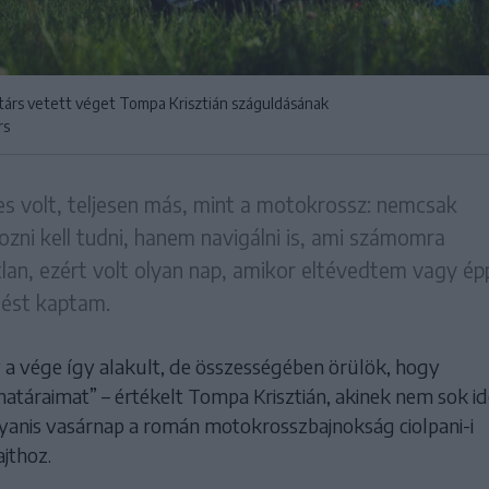
árs vetett véget Tompa Krisztián száguldásának
rs
s volt, teljesen más, mint a motokrossz: nemcsak
zni kell tudni, hanem navigálni is, ami számomra
lan, ezért volt olyan nap, amikor eltévedtem vagy ép
ést kaptam.
 a vége így alakult, de összességében örülök, hogy
atáraimat” – értékelt Tompa Krisztián, akinek nem sok ide
gyanis vasárnap a román motokrosszbajnokság ciolpani-i
ajthoz.