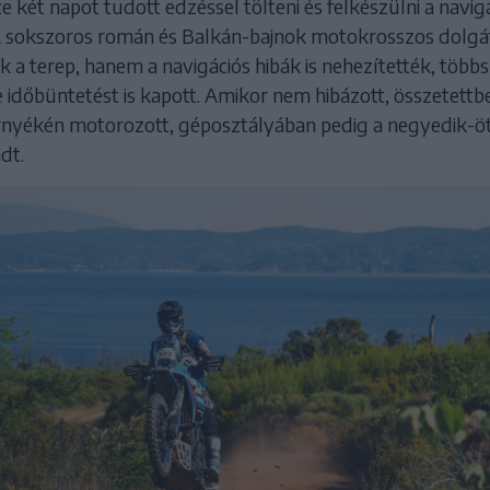
 két napot tudott edzéssel tölteni és felkészülni a navig
 sokszoros román és Balkán-bajnok motokrosszos dolgá
 a terep, hanem a navigációs hibák is nehezítették, több
ve időbüntetést is kapott. Amikor nem hibázott, összetettb
örnyékén motorozott, géposztályában pedig a negyedik-ö
dt.