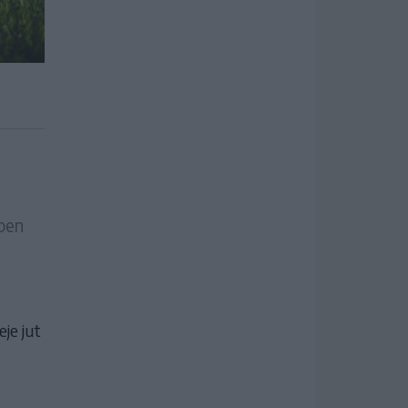
pen
je jut