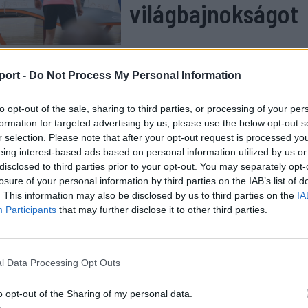
világbajnokságot
port -
Do Not Process My Personal Information
iemelte, hogy a szakmai alapokat már rég letették, hisze
vannak a teqball világában, 2017-től pedig az összes edd
to opt-out of the sale, sharing to third parties, or processing of your per
n részt vettek.
formation for targeted advertising by us, please use the below opt-out s
r selection. Please note that after your opt-out request is processed y
eing interest-based ads based on personal information utilized by us or
két éve a világ első számú klubjaként tartanak szám
disclosed to third parties prior to your opt-out. You may separately opt-
 és Európa-bajnokaink vannak, és úgy gondolom, meg
losure of your personal information by third parties on the IAB’s list of
. This information may also be disclosed by us to third parties on the
IA
 arra, hogy egy igazán nagy sporteseményt szervezz
Participants
that may further disclose it to other third parties.
lyés Szabolcs.
l Data Processing Opt Outs
gy voltak eddig is saját versenyeik Székelyudvarhelyen é
, valamint hamarosan Szentegyházán is rendeznek egy 
o opt-out of the Sharing of my personal data.