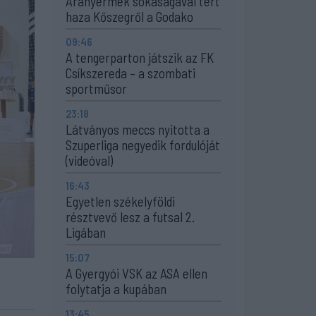
Aranyérmek sokaságával tért
haza Kőszegről a Godako
09:46
A tengerparton játszik az FK
Csíkszereda – a szombati
sportműsor
23:18
Látványos meccs nyitotta a
Szuperliga negyedik fordulóját
(videóval)
16:43
Egyetlen székelyföldi
résztvevő lesz a futsal 2.
Ligában
15:07
A Gyergyói VSK az ASA ellen
folytatja a kupában
13:45