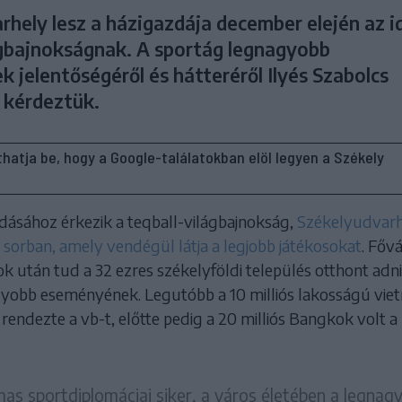
hely lesz a házigazdája december elején az i
ágbajnokságnak. A sportág legnagyobb
 jelentőségéről és hátteréről Ilyés Szabolcs
 kérdeztük.
líthatja be, hogy a Google-találatokban elöl legyen a Székely
adásához érkezik a teqball-világbajnokság,
Székelyudvarh
 sorban, amely vendégül látja a legjobb játékosokat
. Főv
k után tud a 32 ezres székelyföldi település otthont adni
yobb eseményének. Legutóbb a 10 milliós lakosságú vie
 rendezte a vb-t, előtte pedig a 20 milliós Bangkok volt a
as sportdiplomáciai siker, a város életében a legnag