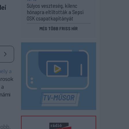
Súlyos veszteség, kilenc
dei
hónapra eltiltották a Sepsi
OSK csapatkapitányát
MÉG TÖBB FRISS HÍR
ely a
árosok
 a
tnámi
yobb,