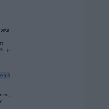
apata
zt,
őleg a
ben a
küzd,
em