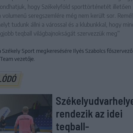
ondhatjuk, hogy Székelyföld sporttörténetét illetően
 volumenű seregszemlére még nem került sor. Remél
elyt tudunk állni a várossal és a klubunkkal, hogy mi
egjobb teqball világbajnokságát szervezzük meg”
a Székely Sport megkeresésére Ilyés Szabolcs főszervező,
Team vezetője.
LÓDÓ
Székelyudvarhely
rendezik az idei
teqball-