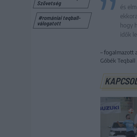
Szövetség
és elm
ekkora
#romániai teqball-
válogatott
hogy h
idők l
– fogalmazott 
Góbék Teqball 
KAPCSO