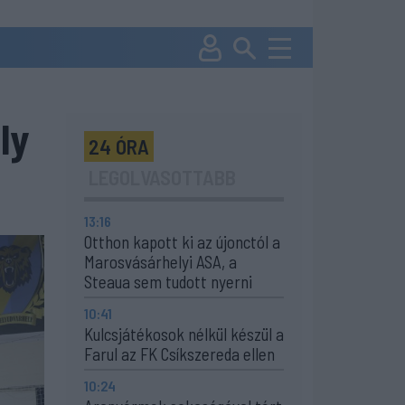
ly
24 ÓRA
LEGOLVASOTTABB
13:16
Otthon kapott ki az újonctól a
Marosvásárhelyi ASA, a
Steaua sem tudott nyerni
10:41
Kulcsjátékosok nélkül készül a
Farul az FK Csíkszereda ellen
10:24