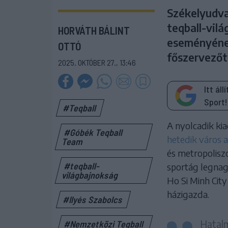
Székelyudvar
teqball-vil
HORVÁTH BÁLINT
eseményének
OTTÓ
főszervezőt
2025. OKTÓBER 27., 13:46
Itt ál
Sport!
#Teqball
A nyolcadik ki
#Góbék Teqball
hetedik város a
Team
és metropoliszo
#teqball-
sportág legnag
világbajnokság
Ho Si Minh City
házigazda.
#Ilyés Szabolcs
Hatalm
#Nemzetközi Teqball