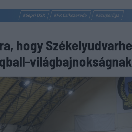
#Sepsi OSK
#FK Csíkszereda
#Szuperliga
rra, hogy Székelyudvarhe
eqball-világbajnokságnak