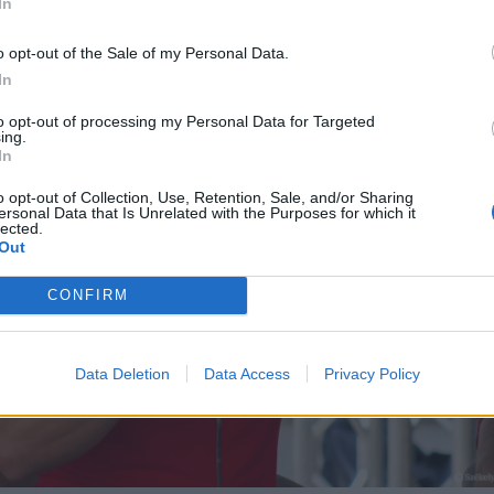
nát.
In
o opt-out of the Sale of my Personal Data.
In
to opt-out of processing my Personal Data for Targeted
ing.
In
o opt-out of Collection, Use, Retention, Sale, and/or Sharing
ersonal Data that Is Unrelated with the Purposes for which it
lected.
Out
CONFIRM
Data Deletion
Data Access
Privacy Policy