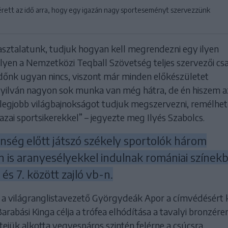
gérett az idő arra, hogy egy igazán nagy sporteseményt szervezzünk
asztalatunk, tudjuk hogyan kell megrendezni egy ilyen
yen a Nemzetközi Teqball Szövetség teljes szervezői cs
 időnk ugyan nincs, viszont már minden előkészületet
yilván nagyon sok munka van még hátra, de én hiszem a
 legjobb világbajnokságot tudjuk megszervezni, remélhet
zai sportsikerekkel” – jegyezte meg Ilyés Szabolcs.
nség előtt játszó székely sportolók három
 is aranyesélyekkel indulnak romániai színek
és 7. között zajló vb-n.
n a világranglistavezető Györgydeák Apor a címvédésért 
arabási Kinga célja a trófea elhódítása a tavalyi bronzér
tejük alkotta vegyespáros szintén felérne a csúcsra.