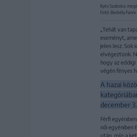
Ilyés Szabolcs: me
Fotó: Borbély Fanni
„Tehát van tap
eseményt, amel
jelen lesz. Sok
elvégeztünk. N
hogy az eddigi
végén fényes ha
A hazai közö
kategóriában
december 3. 
Férfi egyénibe
női egyéniben B
után, míg a ket