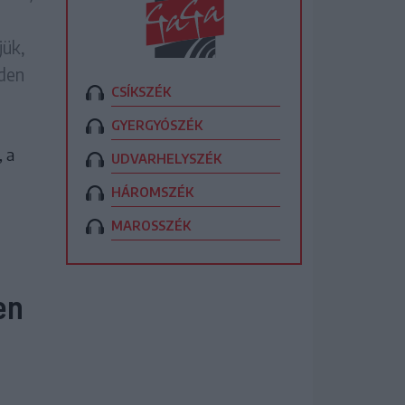
jük,
nden
CSÍKSZÉK
GYERGYÓSZÉK
 a
UDVARHELYSZÉK
HÁROMSZÉK
MAROSSZÉK
en