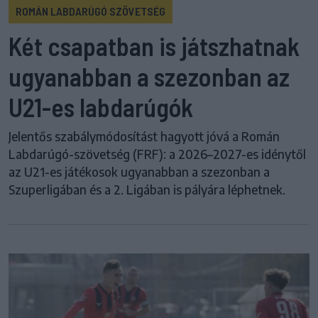
ROMÁN LABDARÚGÓ SZÖVETSÉG
Két csapatban is játszhatnak
ugyanabban a szezonban az
U21-es labdarúgók
Jelentős szabálymódosítást hagyott jóvá a Román
Labdarúgó-szövetség (FRF): a 2026–2027-es idénytől
az U21-es játékosok ugyanabban a szezonban a
Szuperligában és a 2. Ligában is pályára léphetnek.