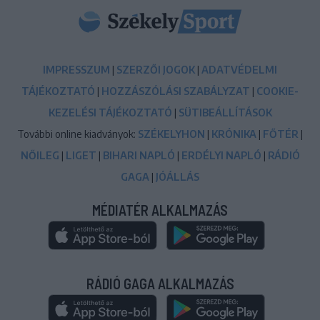
IMPRESSZUM
|
SZERZŐI JOGOK
|
ADATVÉDELMI
TÁJÉKOZTATÓ
|
HOZZÁSZÓLÁSI SZABÁLYZAT
|
COOKIE-
KEZELÉSI TÁJÉKOZTATÓ
|
SÜTIBEÁLLÍTÁSOK
További online kiadványok:
SZÉKELYHON
|
KRÓNIKA
|
FŐTÉR
|
NŐILEG
|
LIGET
|
BIHARI NAPLÓ
|
ERDÉLYI NAPLÓ
|
RÁDIÓ
GAGA
|
JÓÁLLÁS
MÉDIATÉR ALKALMAZÁS
RÁDIÓ GAGA ALKALMAZÁS