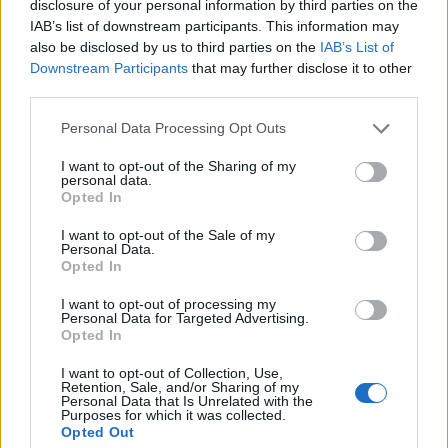
szerepeltetésében az élmezőnyben végzett, miközben
disclosure of your personal information by third parties on the
Bödő Efraim a legeredményesebb U21-esek közé is
IAB’s list of downstream participants. This information may
also be disclosed by us to third parties on the
IAB’s List of
bekerült.
Downstream Participants
that may further disclose it to other
third parties.
Korábbi cikkek betöltése
Personal Data Processing Opt Outs
24 ÓRA
LEGOLVASOTTABB
I want to opt-out of the Sharing of my
personal data.
Opted In
23:18
Látványos meccs nyitotta a Szuperliga negyedik
I want to opt-out of the Sale of my
Personal Data.
fordulóját (videóval)
Opted In
16:43
I want to opt-out of processing my
Egyetlen székelyföldi résztvevő lesz a futsal 2.
Personal Data for Targeted Advertising.
Opted In
Ligában
15:07
I want to opt-out of Collection, Use,
Retention, Sale, and/or Sharing of my
A Gyergyói VSK az ASA ellen folytatja a kupában
Personal Data that Is Unrelated with the
Purposes for which it was collected.
13:45
Opted Out