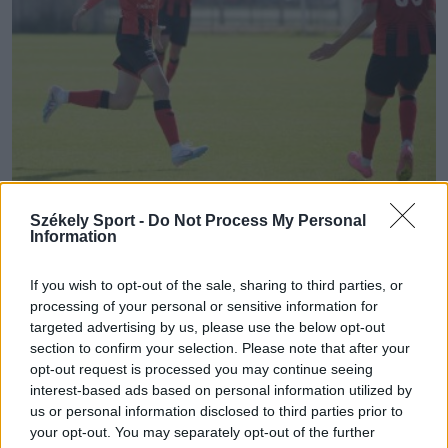
Székely Sport -
Do Not Process My Personal
FK CSÍKSZEREDA
Information
Újoncként mutatott példát az FK
If you wish to opt-out of the sale, sharing to third parties, or
Csíkszereda a többi szuperligás
processing of your personal or sensitive information for
csapatnak
targeted advertising by us, please use the below opt-out
section to confirm your selection. Please note that after your
opt-out request is processed you may continue seeing
A 2025–26-os idénytől kötelezővé vált az U21-es
interest-based ads based on personal information utilized by
szabály a Szuperligában, a szezon végén pedig
us or personal information disclosed to third parties prior to
elkészült a kimutatás. Az FK Csíkszereda a fiatalok
your opt-out. You may separately opt-out of the further