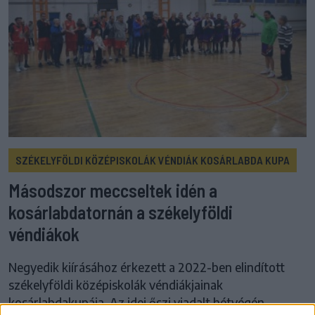
SZÉKELYFÖLDI KÖZÉPISKOLÁK VÉNDIÁK KOSÁRLABDA KUPA
Másodszor meccseltek idén a
kosárlabdatornán a székelyföldi
véndiákok
Negyedik kiírásához érkezett a 2022-ben elindított
székelyföldi középiskolák véndiákjainak
kosárlabdakupája. Az idei őszi viadalt hétvégén