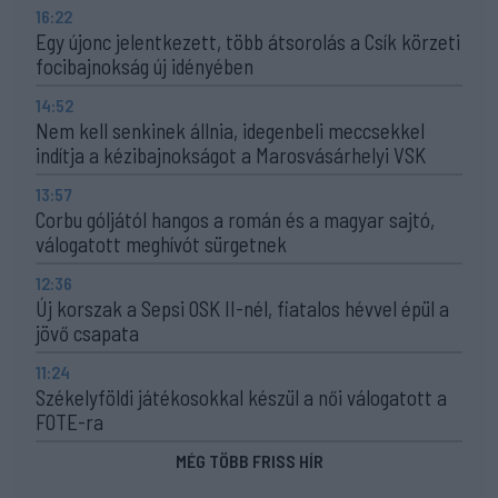
16:22
Egy újonc jelentkezett, több átsorolás a Csík körzeti
focibajnokság új idényében
14:52
Nem kell senkinek állnia, idegenbeli meccsekkel
indítja a kézibajnokságot a Marosvásárhelyi VSK
13:57
Corbu góljától hangos a román és a magyar sajtó,
válogatott meghívót sürgetnek
12:36
Új korszak a Sepsi OSK II-nél, fiatalos hévvel épül a
jövő csapata
11:24
Székelyföldi játékosokkal készül a női válogatott a
FOTE-ra
MÉG TÖBB FRISS HÍR