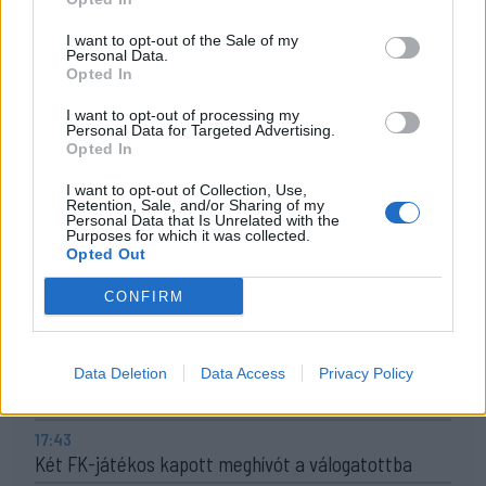
Marosvásárhely volt a házigazdája hétvégén a III.
Székelyföldi Középiskolák Véndiák Kosárlabda Kupa
I want to opt-out of the Sale of my
Personal Data.
elnevezésű tornának, amely székelyudvarhelyi
Opted In
győzelemmel zárult.
I want to opt-out of processing my
Personal Data for Targeted Advertising.
Opted In
Korábbi cikkek betöltése
I want to opt-out of Collection, Use,
Retention, Sale, and/or Sharing of my
24 ÓRA
LEGOLVASOTTABB
Personal Data that Is Unrelated with the
Purposes for which it was collected.
Opted Out
21:58
Nagy pofonba szaladt belé a Kolozsvári CFR,
CONFIRM
kikapott a Győr és a Loki is
20:17
Data Deletion
Data Access
Privacy Policy
Idegenben vezetett, a pihenő után visszavett az U
Craiova az EL-selejtezőn
17:43
Két FK-játékos kapott meghívót a válogatottba