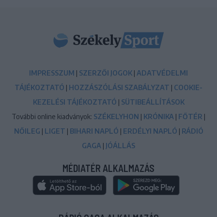
IMPRESSZUM
|
SZERZŐI JOGOK
|
ADATVÉDELMI
TÁJÉKOZTATÓ
|
HOZZÁSZÓLÁSI SZABÁLYZAT
|
COOKIE-
KEZELÉSI TÁJÉKOZTATÓ
|
SÜTIBEÁLLÍTÁSOK
További online kiadványok:
SZÉKELYHON
|
KRÓNIKA
|
FŐTÉR
|
NŐILEG
|
LIGET
|
BIHARI NAPLÓ
|
ERDÉLYI NAPLÓ
|
RÁDIÓ
GAGA
|
JÓÁLLÁS
MÉDIATÉR ALKALMAZÁS