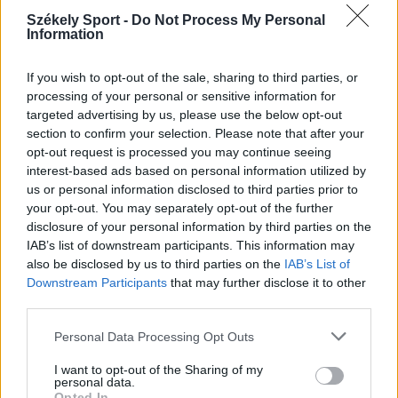
rendezték meg Csíkszeredában.
Székely Sport -
Do Not Process My Personal
Information
If you wish to opt-out of the sale, sharing to third parties, or
processing of your personal or sensitive information for
targeted advertising by us, please use the below opt-out
section to confirm your selection. Please note that after your
opt-out request is processed you may continue seeing
interest-based ads based on personal information utilized by
us or personal information disclosed to third parties prior to
your opt-out. You may separately opt-out of the further
disclosure of your personal information by third parties on the
IAB’s list of downstream participants. This information may
also be disclosed by us to third parties on the
IAB’s List of
Downstream Participants
that may further disclose it to other
SZÉKELYFÖLDI KÖZÉPISKOLÁK VÉNDIÁK KOSÁRLABDA KUPA
third parties.
Harmadszor találkoztak a székelyföldi
Personal Data Processing Opt Outs
véndiákok a kosárlabdakupán
I want to opt-out of the Sharing of my
personal data.
Opted In