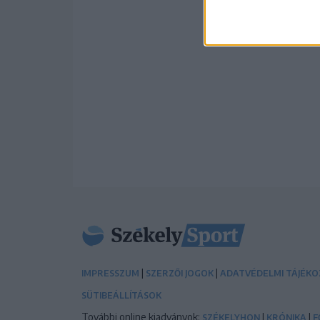
|
|
IMPRESSZUM
SZERZŐI JOGOK
ADATVÉDELMI TÁJÉK
SÜTIBEÁLLÍTÁSOK
További online kiadványok:
|
|
SZÉKELYHON
KRÓNIKA
F