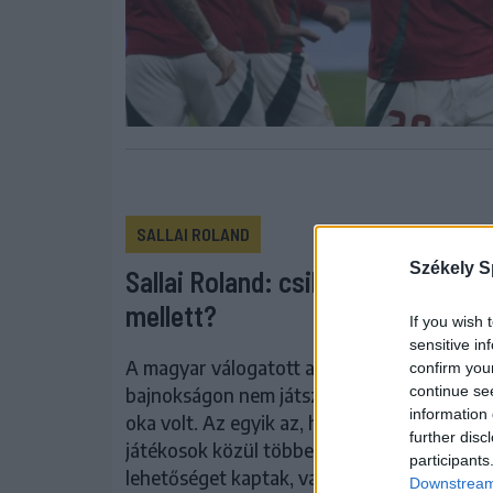
SALLAI ROLAND
Székely S
Sallai Roland: csillogni a félhold
mellett?
If you wish 
sensitive in
A magyar válogatott a németországi Európ
confirm you
continue se
bajnokságon nem játszott jól, amelynek sz
information 
oka volt. Az egyik az, hogy a pályára küldöt
further disc
játékosok közül többen saját klubjukban k
participants
lehetőséget kaptak, vagyis „nem volt meccs
Downstream 