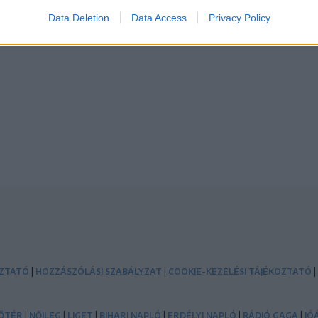
Data Deletion
Data Access
Privacy Policy
|
|
|
OZTATÓ
HOZZÁSZÓLÁSI SZABÁLYZAT
COOKIE-KEZELÉSI TÁJÉKOZTATÓ
|
|
|
|
|
|
ŐTÉR
NŐILEG
LIGET
BIHARI NAPLÓ
ERDÉLYI NAPLÓ
RÁDIÓ GAGA
JÓ