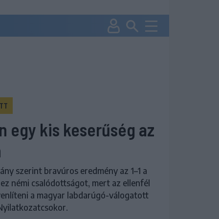
TT
n egy kis keserűség az
n
ány szerint bravúros eredmény az 1–1 a
rez némi csalódottságot, mert az ellenfél
nlíteni a magyar labdarúgó-válogatott
Nyilatkozatcsokor.