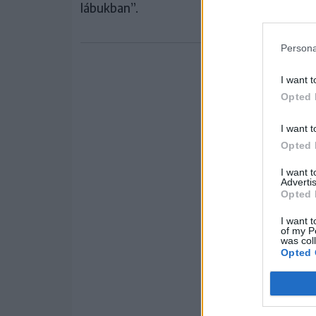
lábukban”.
Persona
I want t
Opted 
I want t
Opted 
I want 
Advertis
Opted 
I want t
of my P
was col
Opted 