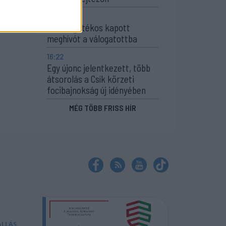
17:43
Két FK-játékos kapott
meghívót a válogatottba
16:22
Egy újonc jelentkezett, több
átsorolás a Csík körzeti
focibajnokság új idényében
MÉG TÖBB FRISS HÍR
ÁLLÁS