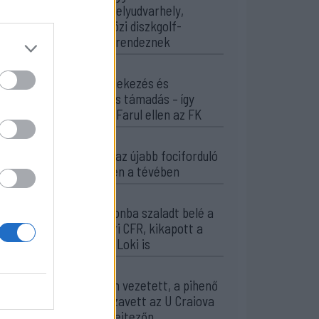
meg Székelyudvarhely,
nemzetközi diszkgolf-
versenyt rendeznek
11:29
Stabil védekezés és
céltudatos támadás – így
készült a Farul ellen az FK
10:36
Kezdődik az újabb fociforduló
– pénteken a tévében
21:58
Nagy pofonba szaladt belé a
Kolozsvári CFR, kikapott a
Győr és a Loki is
20:17
Idegenben vezetett, a pihenő
után visszavett az U Craiova
az EL-selejtezőn