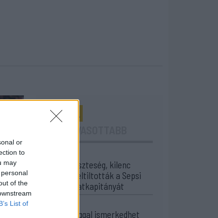
24 ÓRA
LEGOLVASOTTABB
sonal or
ection to
13:45
ou may
Súlyos veszteség, kilenc
 personal
hónapra eltiltották a Sepsi
out of the
OSK csapatkapitányát
 downstream
12:18
B’s List of
Új sportággal ismerkedhet