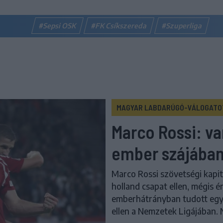
#Sepsi OSK
#FK Csíkszereda
#Szuperliga
MAGYAR LABDARÚGÓ-VÁLOGATO
Marco Rossi: va
ember szájába
Marco Rossi szövetségi kapit
holland csapat ellen, mégis é
emberhátrányban tudott egye
ellen a Nemzetek Ligájában. 