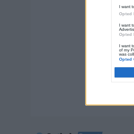
I want t
Opted 
I want 
Advertis
Opted 
I want t
of my P
was col
Opted 