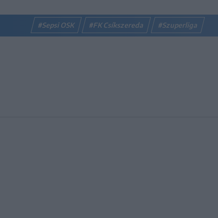
#Sepsi OSK
#FK Csíkszereda
#Szuperliga