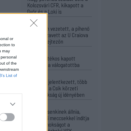
Kolozsvári CFR, kikapott a
Győr és a Loki is
20:17
Idegenben vezetett, a pihenő
után visszavett az U Craiova
sonal or
az EL-selejtezőn
ection to
ou may
17:43
 personal
Két FK-játékos kapott
out of the
meghívót a válogatottba
 downstream
16:22
B’s List of
Egy újonc jelentkezett, több
átsorolás a Csík körzeti
focibajnokság új idényében
14:52
Nem kell senkinek állnia,
idegenbeli meccsekkel indítja
a kézibajnokságot a
Marosvásárhelyi VSK