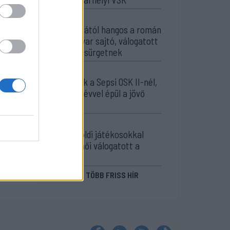
13:57
Corbu góljától hangos a román
és a magyar sajtó, válogatott
meghívót sürgetnek
12:36
Új korszak a Sepsi OSK II-nél,
fiatalos hévvel épül a jövő
csapata
11:24
Székelyföldi játékosokkal
készül a női válogatott a
FOTE-ra
MÉG TÖBB FRISS HÍR