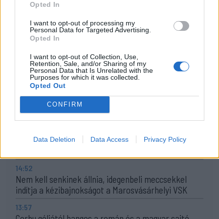
Opted In
Korábbi cikkek betöltése
I want to opt-out of processing my
Personal Data for Targeted Advertising.
24 ÓRA
LEGOLVASOTTABB
Opted In
I want to opt-out of Collection, Use,
20:17
Retention, Sale, and/or Sharing of my
Personal Data that Is Unrelated with the
Idegenben vezetett, a pihenő után visszavett az U
Purposes for which it was collected.
Craiova az EL-selejtezőn
Opted Out
17:43
CONFIRM
Két FK-játékos kapott meghívót a válogatottba
16:22
Egy újonc jelentkezett, több átsorolás a Csík körzeti
Data Deletion
Data Access
Privacy Policy
focibajnokság új idényében
14:52
Nem kell senkinek állnia, idegenbeli meccsekkel
indítja a kézibajnokságot a Marosvásárhelyi VSK
13:57
Corbu góljától hangos a román és a magyar sajtó,