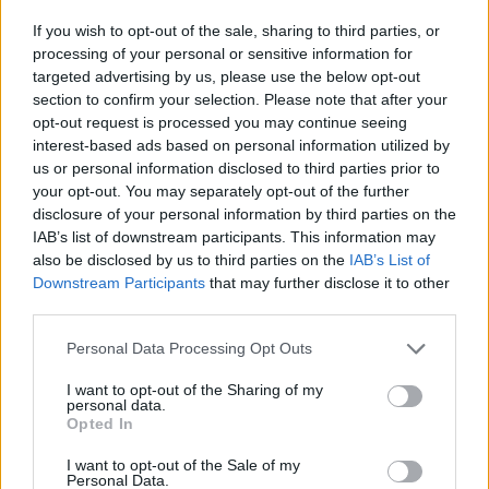
If you wish to opt-out of the sale, sharing to third parties, or
processing of your personal or sensitive information for
targeted advertising by us, please use the below opt-out
section to confirm your selection. Please note that after your
opt-out request is processed you may continue seeing
interest-based ads based on personal information utilized by
us or personal information disclosed to third parties prior to
your opt-out. You may separately opt-out of the further
disclosure of your personal information by third parties on the
IAB’s list of downstream participants. This information may
also be disclosed by us to third parties on the
IAB’s List of
Downstream Participants
that may further disclose it to other
MAGYAR OLIMPIAI BIZOTTSÁG
third parties.
A 102 éves Keleti Ágnest köszöntötték
Personal Data Processing Opt Outs
I want to opt-out of the Sharing of my
Az olimpiai család is köszöntötte a 102. születésnapját
personal data.
hétfőn ünneplő Keleti Ágnes ötszörös olimpiai bajnok
Opted In
tornászt, a Nemzet Sportolóját.
I want to opt-out of the Sale of my
Personal Data.