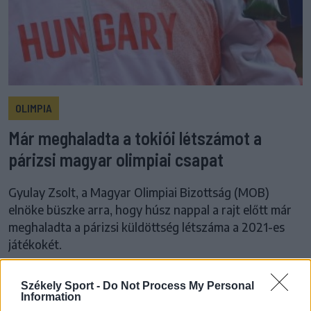
OLIMPIA
Már meghaladta a tokiói létszámot a
párizsi magyar olimpiai csapat
Gyulay Zsolt, a Magyar Olimpiai Bizottság (MOB)
elnöke büszke arra, hogy húsz nappal a rajt előtt már
meghaladta a párizsi küldöttség létszáma a 2021-es
játékokét.
Székely Sport -
Do Not Process My Personal
Information