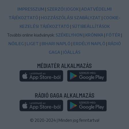
IMPRESSZUM
|
SZERZŐI JOGOK
|
ADATVÉDELMI
TÁJÉKOZTATÓ
|
HOZZÁSZÓLÁSI SZABÁLYZAT
|
COOKIE-
KEZELÉSI TÁJÉKOZTATÓ
|
SÜTIBEÁLLÍTÁSOK
További online kiadványok:
SZÉKELYHON
|
KRÓNIKA
|
FŐTÉR
|
NŐILEG
|
LIGET
|
BIHARI NAPLÓ
|
ERDÉLYI NAPLÓ
|
RÁDIÓ
GAGA
|
JÓÁLLÁS
MÉDIATÉR ALKALMAZÁS
RÁDIÓ GAGA ALKALMAZÁS
© 2020-2024
|
Minden jog fenntartva!