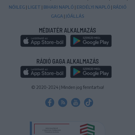
NŐILEG
|
LIGET
|
BIHARI NAPLÓ
|
ERDÉLYI NAPLÓ
|
RÁDIÓ
GAGA
|
JÓÁLLÁS
MÉDIATÉR ALKALMAZÁS
RÁDIÓ GAGA ALKALMAZÁS
© 2020-2024
|
Minden jog fenntartva!