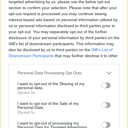
targeted advertising by us, please use the below opt-out
Kulcsjátékosok nélkül készül a Farul az FK
section to confirm your selection. Please note that after your
Csíkszereda ellen
opt-out request is processed you may continue seeing
interest-based ads based on personal information utilized by
10:24
us or personal information disclosed to third parties prior to
Aranyérmek sokaságával tért haza Kőszegről a
your opt-out. You may separately opt-out of the further
Godako
disclosure of your personal information by third parties on the
IAB’s list of downstream participants. This information may
09:46
also be disclosed by us to third parties on the
IAB’s List of
A tengerparton játszik az FK Csíkszereda – a
Downstream Participants
that may further disclose it to other
szombati sportműsor
third parties.
23:18
Personal Data Processing Opt Outs
Látványos meccs nyitotta a Szuperliga negyedik
fordulóját (videóval)
I want to opt-out of the Sharing of my
personal data.
16:43
Opted In
Egyetlen székelyföldi résztvevő lesz a futsal 2.
Ligában
I want to opt-out of the Sale of my
Personal Data.
Opted In
15:07
A Gyergyói VSK az ASA ellen folytatja a kupában
I want to opt-out of processing my
Personal Data for Targeted Advertising.