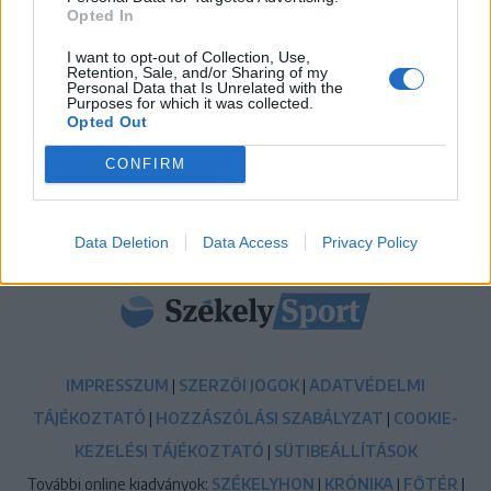
13:45
Opted In
Súlyos veszteség, kilenc hónapra eltiltották a Sepsi
OSK csapatkapitányát
I want to opt-out of Collection, Use,
Retention, Sale, and/or Sharing of my
Personal Data that Is Unrelated with the
12:18
Purposes for which it was collected.
Új sportággal ismerkedhet meg Székelyudvarhely,
Opted Out
nemzetközi diszkgolf-versenyt rendeznek
CONFIRM
MÉG TÖBB FRISS HÍR
Data Deletion
Data Access
Privacy Policy
IMPRESSZUM
|
SZERZŐI JOGOK
|
ADATVÉDELMI
TÁJÉKOZTATÓ
|
HOZZÁSZÓLÁSI SZABÁLYZAT
|
COOKIE-
KEZELÉSI TÁJÉKOZTATÓ
|
SÜTIBEÁLLÍTÁSOK
További online kiadványok:
SZÉKELYHON
|
KRÓNIKA
|
FŐTÉR
|