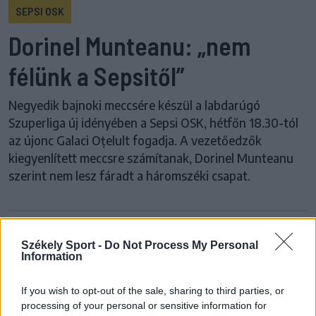
SEPSI OSK
Dorinel Munteanu: „nem
félünk a Sepsitől”
Negyedik bajnoki meccsére készül a labdarúgó
Szuperliga új idényében a Sepsi OSK, hétfőn 18.30-tól
az újonc Galaci Oțelult fogadja. A vezetőedzők
kiegyenlített meccsre számítanak, Dorinel Munteanu
szerint nem lesz fáradt a háromszéki csapat.
Székely Sport -
Do Not Process My Personal
Korábbi cikkek betöltése
Information
24 ÓRA
LEGOLVASOTTABB
If you wish to opt-out of the sale, sharing to third parties, or
processing of your personal or sensitive information for
10:41