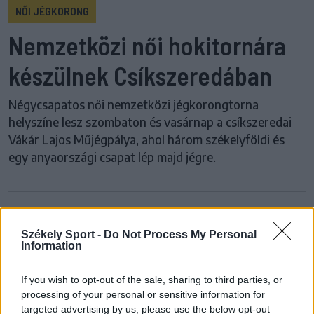
NŐI JÉGKORONG
Nemzetközi női hokitornára
készülnek Csíkszeredában
Négycsapatos női nemzetközi jégkorongtorna
helyszíne lesz szombaton és vasárnap a csíkszeredai
Vákár Lajos Műjégpálya, ahol három székelyföldi és
egy anyaországi csapat lép majd jégre.
Korábbi cikkek betöltése
Székely Sport -
Do Not Process My Personal
Information
24 ÓRA
LEGOLVASOTTABB
If you wish to opt-out of the sale, sharing to third parties, or
21:58
processing of your personal or sensitive information for
Nagy pofonba szaladt belé a Kolozsvári CFR,
targeted advertising by us, please use the below opt-out