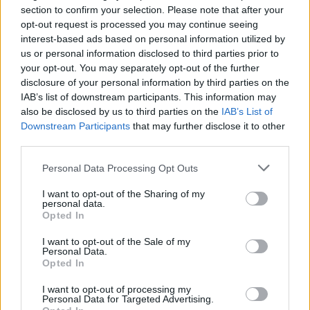
section to confirm your selection. Please note that after your
kikapott a Győr és a Loki is
opt-out request is processed you may continue seeing
20:17
interest-based ads based on personal information utilized by
Idegenben vezetett, a pihenő után visszavett az U
us or personal information disclosed to third parties prior to
Craiova az EL-selejtezőn
your opt-out. You may separately opt-out of the further
disclosure of your personal information by third parties on the
17:43
IAB’s list of downstream participants. This information may
Két FK-játékos kapott meghívót a válogatottba
also be disclosed by us to third parties on the
IAB’s List of
Downstream Participants
that may further disclose it to other
16:22
third parties.
Egy újonc jelentkezett, több átsorolás a Csík körzeti
focibajnokság új idényében
Personal Data Processing Opt Outs
14:52
I want to opt-out of the Sharing of my
Nem kell senkinek állnia, idegenbeli meccsekkel
personal data.
Opted In
indítja a kézibajnokságot a Marosvásárhelyi VSK
I want to opt-out of the Sale of my
13:57
Personal Data.
Corbu góljától hangos a román és a magyar sajtó,
Opted In
válogatott meghívót sürgetnek
I want to opt-out of processing my
12:36
Personal Data for Targeted Advertising.