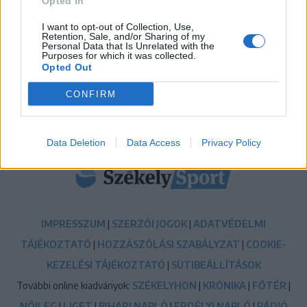
Opted In
Új korszak a Sepsi OSK II-nél, fiatalos hévvel épül a
jövő csapata
I want to opt-out of Collection, Use,
Retention, Sale, and/or Sharing of my
11:24
Personal Data that Is Unrelated with the
Purposes for which it was collected.
Székelyföldi játékosokkal készül a női válogatott a
Opted Out
FOTE-ra
CONFIRM
MÉG TÖBB FRISS HÍR
Data Deletion
Data Access
Privacy Policy
IMPRESSZUM
|
SZERZŐI JOGOK
|
ADATVÉDELMI
TÁJÉKOZTATÓ
|
HOZZÁSZÓLÁSI SZABÁLYZAT
|
COOKIE-
KEZELÉSI TÁJÉKOZTATÓ
|
SÜTIBEÁLLÍTÁSOK
További online kiadványok:
SZÉKELYHON
|
KRÓNIKA
|
FŐTÉR
|
NŐILEG
|
LIGET
|
BIHARI NAPLÓ
|
ERDÉLYI NAPLÓ
|
RÁDIÓ