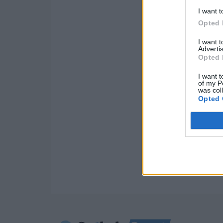
I want t
Opted 
I want 
Advertis
Opted 
I want t
of my P
was col
Opted 