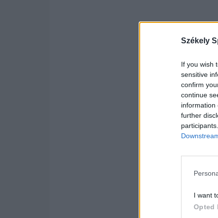
Székely S
If you wish 
sensitive in
confirm you
continue se
information 
further disc
participants
Downstream 
Persona
I want t
Opted 