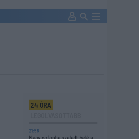
24 ÓRA
LEGOLVASOTTABB
21:58
Nagy pofonba szaladt belé a