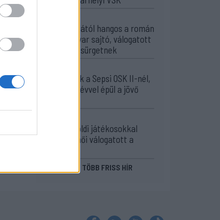
13:57
Corbu góljától hangos a román
és a magyar sajtó, válogatott
meghívót sürgetnek
12:36
Új korszak a Sepsi OSK II-nél,
fiatalos hévvel épül a jövő
csapata
11:24
Székelyföldi játékosokkal
készül a női válogatott a
FOTE-ra
MÉG TÖBB FRISS HÍR