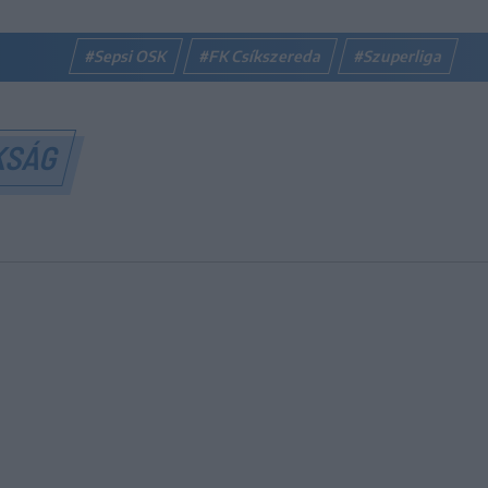
#Sepsi OSK
#FK Csíkszereda
#Szuperliga
KSÁG