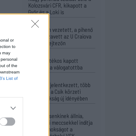
Kolozsvári CFR, kikapott a
Győr és a Loki is
20:17
Idegenben vezetett, a pihenő
után visszavett az U Craiova
sonal or
az EL-selejtezőn
ection to
ou may
17:43
 personal
Két FK-játékos kapott
out of the
meghívót a válogatottba
 downstream
16:22
B’s List of
Egy újonc jelentkezett, több
átsorolás a Csík körzeti
focibajnokság új idényében
14:52
Nem kell senkinek állnia,
idegenbeli meccsekkel indítja
a kézibajnokságot a
Marosvásárhelyi VSK