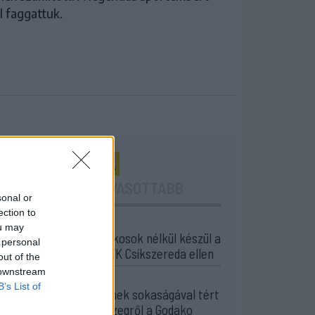
l faggattuk.
24 ÓRA
LEGOLVASOTTABB
sonal or
ection to
10:41
ou may
Kulcsjátékosok nélkül készül a
 personal
Farul az FK Csíkszereda ellen
out of the
 downstream
10:24
B’s List of
Aranyérmek sokaságával tért
haza Kőszegről a Godako