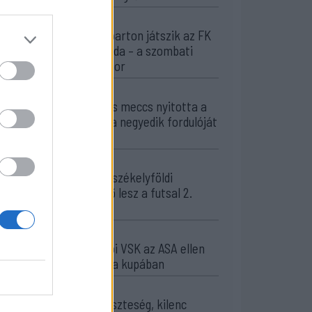
09:46
A tengerparton játszik az FK
Csíkszereda – a szombati
sportműsor
23:18
Látványos meccs nyitotta a
Szuperliga negyedik fordulóját
(videóval)
16:43
Egyetlen székelyföldi
résztvevő lesz a futsal 2.
Ligában
15:07
A Gyergyói VSK az ASA ellen
folytatja a kupában
13:45
Súlyos veszteség, kilenc