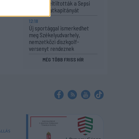
hónapra eltiltották a Sepsi
OSK csapatkapitányát
12:18
Új sportággal ismerkedhet
meg Székelyudvarhely,
nemzetközi diszkgolf-
versenyt rendeznek
MÉG TÖBB FRISS HÍR
ÁLLÁS