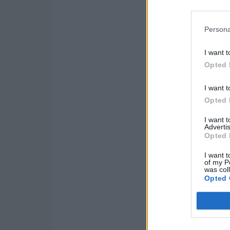
Persona
I want t
Opted 
I want t
Opted 
I want 
Advertis
Opted 
I want t
of my P
was col
Opted 