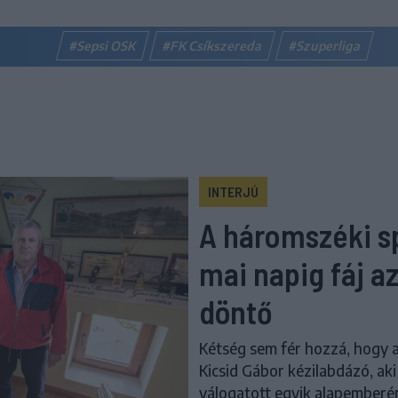
#Sepsi OSK
#FK Csíkszereda
#Szuperliga
INTERJÚ
A háromszéki s
mai napig fáj az
döntő
Kétség sem fér hozzá, hogy a
Kicsid Gábor kézilabdázó, ak
válogatott egyik alapemberé