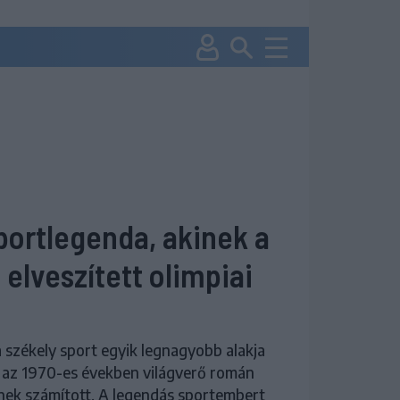
portlegenda, akinek a
 elveszített olimpiai
 székely sport egyik legnagyobb alakja
i az 1970-es években világverő román
nek számított. A legendás sportembert