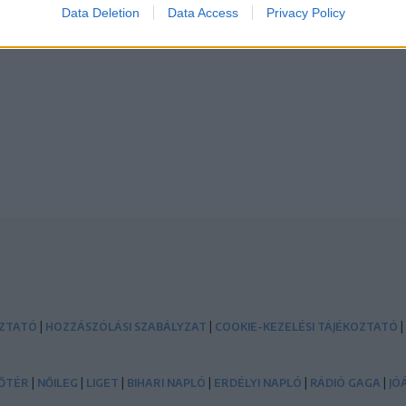
Data Deletion
Data Access
Privacy Policy
|
|
|
OZTATÓ
HOZZÁSZÓLÁSI SZABÁLYZAT
COOKIE-KEZELÉSI TÁJÉKOZTATÓ
|
|
|
|
|
|
ŐTÉR
NŐILEG
LIGET
BIHARI NAPLÓ
ERDÉLYI NAPLÓ
RÁDIÓ GAGA
JÓ