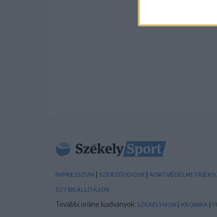
|
|
IMPRESSZUM
SZERZŐI JOGOK
ADATVÉDELMI TÁJÉK
SÜTIBEÁLLÍTÁSOK
További online kiadványok:
|
|
SZÉKELYHON
KRÓNIKA
F