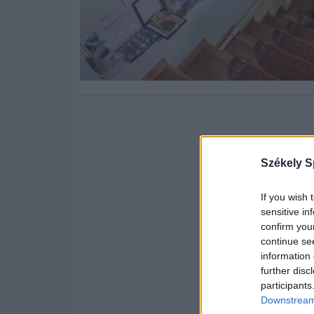
Székely S
If you wish 
sensitive in
confirm you
continue se
information 
further disc
participants
Downstream 