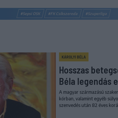
#Sepsi OSK
#FK Csíkszereda
#Szuperliga
KÁROLYI BÉLA
Hosszas betegsé
Béla legendás 
A magyar származású szakem
kórban, valamint egyéb súlyo
szenvedés után 82 éves korá