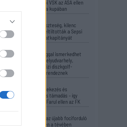
A Gyergyói VSK az ASA ellen
folytatja a kupában
13:45
Súlyos veszteség, kilenc
hónapra eltiltották a Sepsi
OSK csapatkapitányát
12:18
Új sportággal ismerkedhet
meg Székelyudvarhely,
nemzetközi diszkgolf-
versenyt rendeznek
11:29
Stabil védekezés és
céltudatos támadás – így
készült a Farul ellen az FK
10:36
Kezdődik az újabb fociforduló
– pénteken a tévében