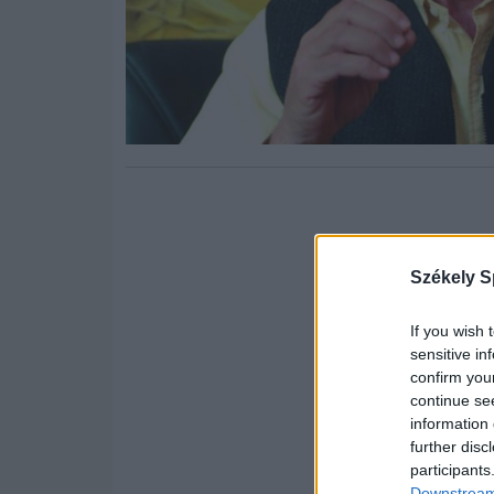
Székely S
If you wish 
sensitive in
confirm you
continue se
information 
further disc
participants
Downstream 