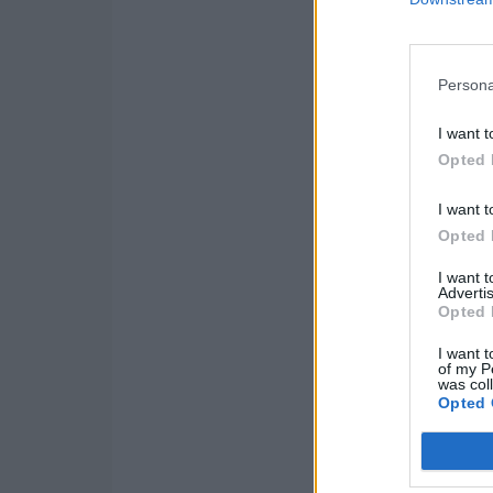
Persona
I want t
Opted 
I want t
Opted 
I want 
Advertis
Opted 
I want t
of my P
was col
Opted 