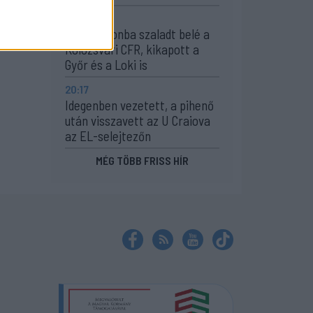
21:58
Nagy pofonba szaladt belé a
Kolozsvári CFR, kikapott a
Győr és a Loki is
20:17
Idegenben vezetett, a pihenő
után visszavett az U Craiova
az EL-selejtezőn
MÉG TÖBB FRISS HÍR