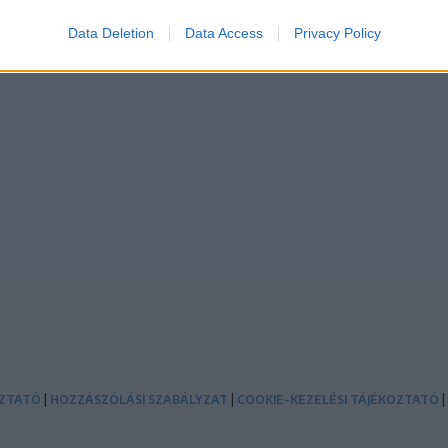
Data Deletion
Data Access
Privacy Policy
|
|
|
OZTATÓ
HOZZÁSZÓLÁSI SZABÁLYZAT
COOKIE-KEZELÉSI TÁJÉKOZTATÓ