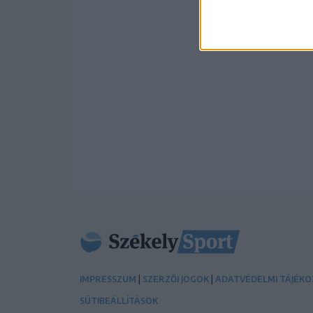
|
|
IMPRESSZUM
SZERZŐI JOGOK
ADATVÉDELMI TÁJÉK
SÜTIBEÁLLÍTÁSOK