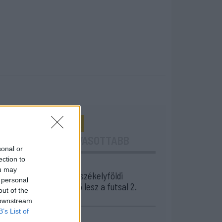
24 ÓRA
LEGOLVASOTTABB
sonal or
ection to
16:43
ou may
Egyetlen székelyföldi
 personal
résztvevő lesz a futsal 2.
out of the
Ligában
 downstream
B’s List of
15:07