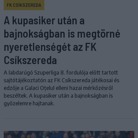
FK CSÍKSZEREDA
A kupasiker után a
bajnokságban is megtörné
nyeretlenségét az FK
Csíkszereda
A labdarúgó Szuperliga 8. fordulója előtt tartott
sajtótájékoztatón az FK Csíkszereda játékosai és
edzője a Galaci Oțelul elleni hazai mérkőzésről
beszéltek. A kupasiker után a bajnokságban is
győzelemre hajtanak.