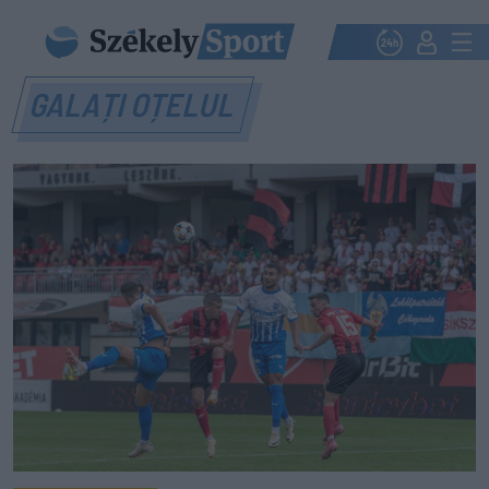
GALAȚI OȚELUL