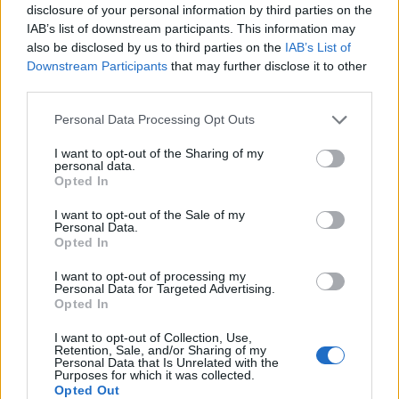
disclosure of your personal information by third parties on the
0-s vereség azt jelenti, hogy vélhetően a székelyföldi
IAB’s list of downstream participants. This information may
labdarúgóklub ebben az idényben is lemarad a 2. Liga
also be disclosed by us to third parties on the
IAB’s List of
felsőházi rájátszásáról.
Downstream Participants
that may further disclose it to other
third parties.
Korábbi cikkek betöltése
Personal Data Processing Opt Outs
24 ÓRA
LEGOLVASOTTABB
I want to opt-out of the Sharing of my
personal data.
Opted In
16:43
I want to opt-out of the Sale of my
Egyetlen székelyföldi résztvevő lesz a futsal 2.
Personal Data.
Ligában
Opted In
15:07
I want to opt-out of processing my
Personal Data for Targeted Advertising.
A Gyergyói VSK az ASA ellen folytatja a kupában
Opted In
13:45
I want to opt-out of Collection, Use,
Súlyos veszteség, kilenc hónapra eltiltották a Sepsi
Retention, Sale, and/or Sharing of my
OSK csapatkapitányát
Personal Data that Is Unrelated with the
Purposes for which it was collected.
Opted Out
12:18