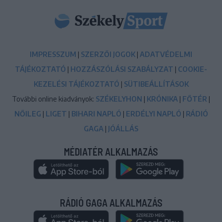
IMPRESSZUM
|
SZERZŐI JOGOK
|
ADATVÉDELMI
TÁJÉKOZTATÓ
|
HOZZÁSZÓLÁSI SZABÁLYZAT
|
COOKIE-
KEZELÉSI TÁJÉKOZTATÓ
|
SÜTIBEÁLLÍTÁSOK
További online kiadványok:
SZÉKELYHON
|
KRÓNIKA
|
FŐTÉR
|
NŐILEG
|
LIGET
|
BIHARI NAPLÓ
|
ERDÉLYI NAPLÓ
|
RÁDIÓ
GAGA
|
JÓÁLLÁS
MÉDIATÉR ALKALMAZÁS
RÁDIÓ GAGA ALKALMAZÁS