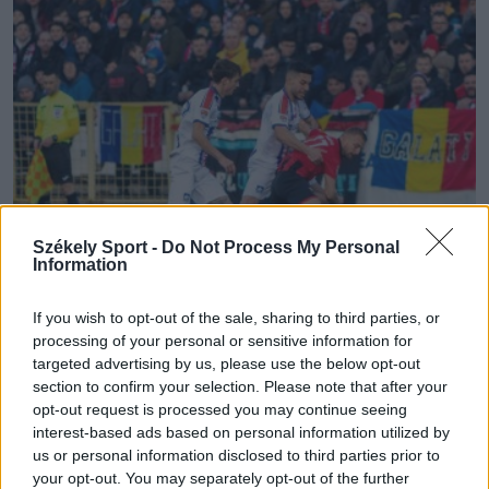
Székely Sport -
Do Not Process My Personal
Information
FK CSÍKSZEREDA
If you wish to opt-out of the sale, sharing to third parties, or
processing of your personal or sensitive information for
Búcsút intett a felsőházi rájátszásnak az
targeted advertising by us, please use the below opt-out
section to confirm your selection. Please note that after your
FK Csíkszereda
opt-out request is processed you may continue seeing
interest-based ads based on personal information utilized by
Korán hátrányba került, aztán nem tudott felállni a
us or personal information disclosed to third parties prior to
Galaci Oțelul elleni kiszállásán az FK Csíkszereda. Az 1–
your opt-out. You may separately opt-out of the further