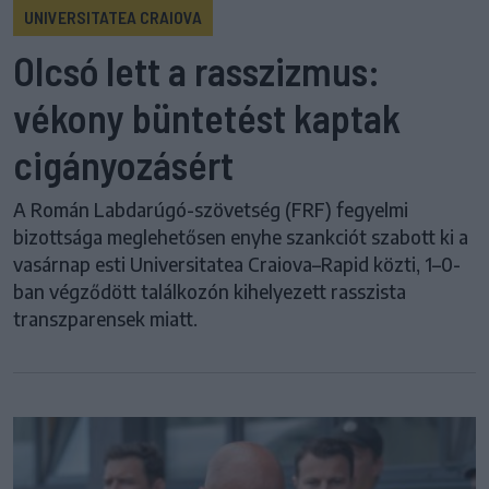
UNIVERSITATEA CRAIOVA
Olcsó lett a rasszizmus:
vékony büntetést kaptak
cigányozásért
A Román Labdarúgó-szövetség (FRF) fegyelmi
bizottsága meglehetősen enyhe szankciót szabott ki a
vasárnap esti Universitatea Craiova–Rapid közti, 1–0-
ban végződött találkozón kihelyezett rasszista
transzparensek miatt.