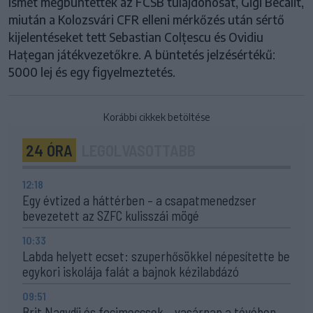
Ismét megbüntették az FCSB tulajdonosát, Gigi Becalit,
miután a Kolozsvári CFR elleni mérkőzés után sértő
kijelentéseket tett Sebastian Colțescu és Ovidiu
Hațegan játékvezetőkre. A büntetés jelzésértékű:
5000 lej és egy figyelmeztetés.
Korábbi cikkek betöltése
24 ÓRA
LEGOLVASOTTABB
12:18
Egy évtized a háttérben – a csapatmenedzser
bevezetett az SZFC kulisszái mögé
10:33
Labda helyett ecset: szuperhősökkel népesítette be
egykori iskolája falát a bajnok kézilabdázó
09:51
Brit Nagydíj és focimeccsek – vasárnap a tévében