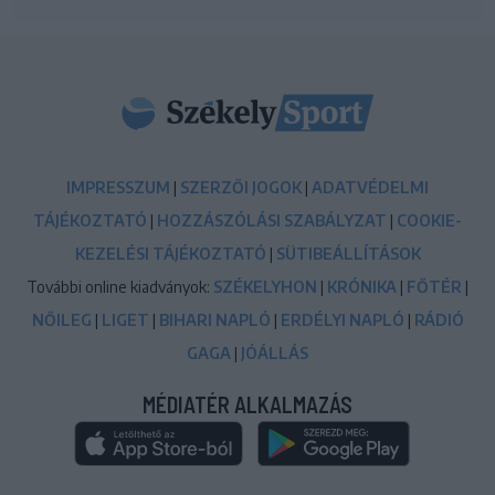
IMPRESSZUM
|
SZERZŐI JOGOK
|
ADATVÉDELMI
TÁJÉKOZTATÓ
|
HOZZÁSZÓLÁSI SZABÁLYZAT
|
COOKIE-
KEZELÉSI TÁJÉKOZTATÓ
|
SÜTIBEÁLLÍTÁSOK
További online kiadványok:
SZÉKELYHON
|
KRÓNIKA
|
FŐTÉR
|
NŐILEG
|
LIGET
|
BIHARI NAPLÓ
|
ERDÉLYI NAPLÓ
|
RÁDIÓ
GAGA
|
JÓÁLLÁS
MÉDIATÉR ALKALMAZÁS