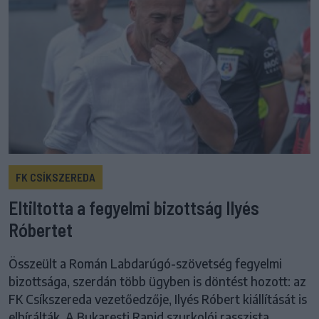
FK CSÍKSZEREDA
Eltiltotta a fegyelmi bizottság Ilyés
Róbertet
Összeült a Román Labdarúgó-szövetség fegyelmi
bizottsága, szerdán több ügyben is döntést hozott: az
FK Csíkszereda vezetőedzője, Ilyés Róbert kiállítását is
elbírálták. A Bukaresti Rapid szurkolói rasszista