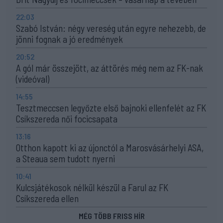
22:03
Szabó István: négy vereség után egyre nehezebb, de
jönni fognak a jó eredmények
20:52
A gól már összejött, az áttörés még nem az FK-nak
(videóval)
14:55
Tesztmeccsen legyőzte első bajnoki ellenfelét az FK
Csíkszereda női focicsapata
13:16
Otthon kapott ki az újonctól a Marosvásárhelyi ASA,
a Steaua sem tudott nyerni
10:41
Kulcsjátékosok nélkül készül a Farul az FK
Csíkszereda ellen
MÉG TÖBB FRISS HÍR