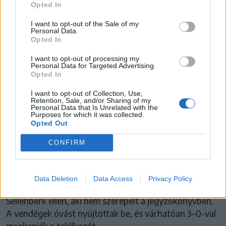
Opted In
I want to opt-out of the Sale of my
Personal Data.
Opted In
I want to opt-out of processing my
Personal Data for Targeted Advertising.
Opted In
I want to opt-out of Collection, Use,
Retention, Sale, and/or Sharing of my
Personal Data that Is Unrelated with the
SELLENBERKI SK
Purposes for which it was collected.
Opted Out
Újabb elképesztő hiba a 2. Ligában: a
CONFIRM
Bákói FC a Sepsi OSK sorsára juthat
Ritkán látni ekkora adminisztrációs hibát profi szinten:
Data Deletion
Data Access
Privacy Policy
a Bákói FC szombaton olyan játékost küldött pályára a
Sellenberk ellen, aki nem szerepelt a jegyzőkönyvben.
A vendégek óvást nyújtottak be, és várhatóan 3–0-val
megkapják a találkozót.