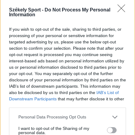
Székely Sport -
Do Not Process My Personal
Information
FK CSÍKSZEREDA
If you wish to opt-out of the sale, sharing to third parties, or
processing of your personal or sensitive information for
Nincs leállás, tovább bírságolja az FK
targeted advertising by us, please use the below opt-out
Csíkszeredát a szakszövetség
section to confirm your selection. Please note that after your
opt-out request is processed you may continue seeing
interest-based ads based on personal information utilized by
Újabb pénzbírságot szabott ki a fegyelmi bizottság az
us or personal information disclosed to third parties prior to
FK Csíkszeredára a FC Argeș elleni bajnoki mérkőzést
your opt-out. You may separately opt-out of the further
követően. A szerdai büntetés sorozatban a negyedik
disclosure of your personal information by third parties on the
amelyet a székely és magyar szimbólumok használata
IAB’s list of downstream participants. This information may
miatt róttak ki a klubra.
also be disclosed by us to third parties on the
IAB’s List of
Downstream Participants
that may further disclose it to other
third parties.
Personal Data Processing Opt Outs
I want to opt-out of the Sharing of my
personal data.