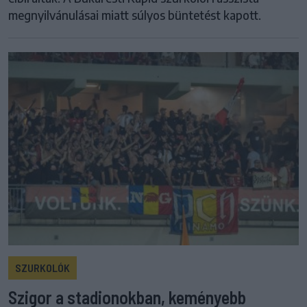
megnyilvánulásai miatt súlyos büntetést kapott.
SZURKOLÓK
Szigor a stadionokban, keményebb