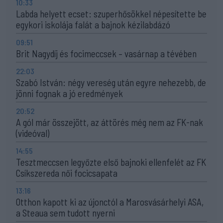
10:33
Labda helyett ecset: szuperhősökkel népesítette be
egykori iskolája falát a bajnok kézilabdázó
09:51
Brit Nagydíj és focimeccsek – vasárnap a tévében
22:03
Szabó István: négy vereség után egyre nehezebb, de
jönni fognak a jó eredmények
20:52
A gól már összejött, az áttörés még nem az FK-nak
(videóval)
14:55
Tesztmeccsen legyőzte első bajnoki ellenfelét az FK
Csíkszereda női focicsapata
13:16
Otthon kapott ki az újonctól a Marosvásárhelyi ASA,
a Steaua sem tudott nyerni