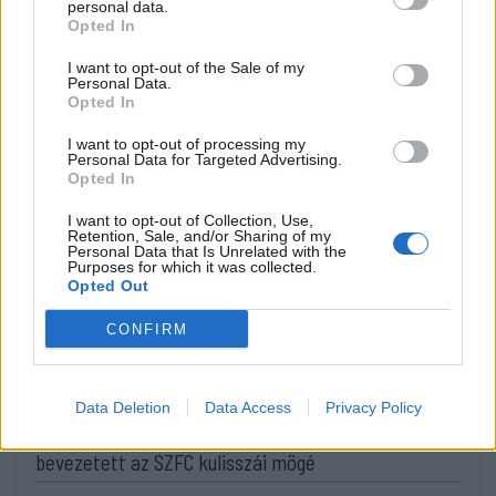
Újból a futsalbajnokhoz került a
personal data.
Opted In
Szuperkupa
I want to opt-out of the Sale of my
Personal Data.
Sokáig szoros volt az állás, csak a végjátékban dőlt el,
Opted In
hogy a Galaci United emeli magasba az idei
teremlabdarúgóidény első trófeáját.
I want to opt-out of processing my
Personal Data for Targeted Advertising.
Opted In
Korábbi cikkek betöltése
I want to opt-out of Collection, Use,
Retention, Sale, and/or Sharing of my
Personal Data that Is Unrelated with the
24 ÓRA
LEGOLVASOTTABB
Purposes for which it was collected.
Opted Out
14:49
CONFIRM
Ovidiu Burcă: a szurkolók energiája segíthet a nehéz
pillanatokban
Data Deletion
Data Access
Privacy Policy
12:18
Egy évtized a háttérben – a csapatmenedzser
bevezetett az SZFC kulisszái mögé