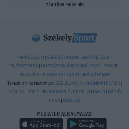
MÉG TÖBB FRISS HÍR
IMPRESSZUM
|
SZERZŐI JOGOK
|
ADATVÉDELMI
TÁJÉKOZTATÓ
|
HOZZÁSZÓLÁSI SZABÁLYZAT
|
COOKIE-
KEZELÉSI TÁJÉKOZTATÓ
|
SÜTIBEÁLLÍTÁSOK
További online kiadványok:
SZÉKELYHON
|
KRÓNIKA
|
FŐTÉR
|
NŐILEG
|
LIGET
|
BIHARI NAPLÓ
|
ERDÉLYI NAPLÓ
|
RÁDIÓ
GAGA
|
JÓÁLLÁS
MÉDIATÉR ALKALMAZÁS