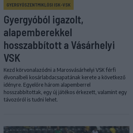
GYERGYÓSZENTMIKLÓSI ISK-VSK
Gyergyóból igazolt,
alapemberekkel
hosszabbított a Vásárhelyi
VSK
Kezd körvonalazódni a Marosvásárhelyi VSK férfi
élvonalbeli kosárlabdacsapatának kerete a következő
idényre. Egyelőre három alapemberrel
hosszabbítottak, egy új játékos érkezett, valamint egy
távozóról is tudni lehet.