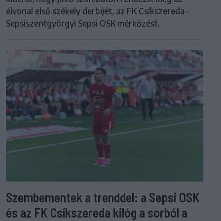
élvonal első székely derbijét, az FK Csíkszereda–
Sepsiszentgyörgyi Sepsi OSK mérkőzést.
Szembementek a trenddel: a Sepsi OSK
és az FK Csíkszereda kilóg a sorból a