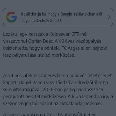
Itt állíthatja be, hogy a Google-találatokban elöl
legyen a Székely Sport!
Lezárul egy korszak a Kolozsvári CFR-nél:
visszavonul Ciprian Deac. A 40 éves középpályás
bejelentette, hogy a pénteki, FC Argeș elleni bajnoki
lesz pályafutása utolsó mérkőzése.
A rutinos játékos az idei évben már kevés lehetőséget
kapott, Daniel Pancu vezetőedző a téli edzőtáborba
sem vitte magával, 2026-ban pedig mindössze 19
perc jutott neki tétmérkőzésen. A klub legendája így a
szezon végén búcsút int az aktív labdarúgásnak.
A kincses városi együttese hivatalos felületein