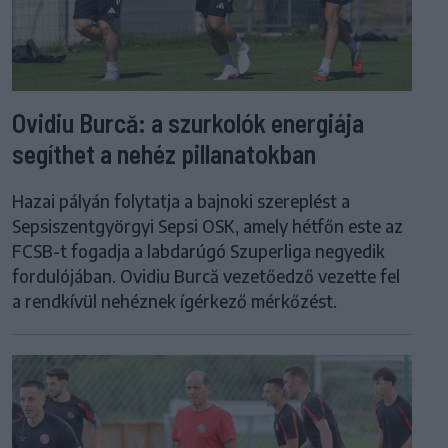
Ovidiu Burcă: a szurkolók energiája
segíthet a nehéz pillanatokban
Hazai pályán folytatja a bajnoki szereplést a
Sepsiszentgyörgyi Sepsi OSK, amely hétfőn este az
FCSB-t fogadja a labdarúgó Szuperliga negyedik
fordulójában. Ovidiu Burcă vezetőedző vezette fel
a rendkívül nehéznek ígérkező mérkőzést.