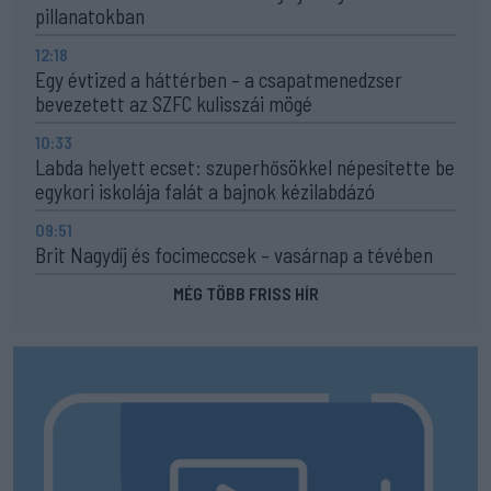
pillanatokban
12:18
Egy évtized a háttérben – a csapatmenedzser
bevezetett az SZFC kulisszái mögé
10:33
Labda helyett ecset: szuperhősökkel népesítette be
egykori iskolája falát a bajnok kézilabdázó
09:51
Brit Nagydíj és focimeccsek – vasárnap a tévében
MÉG TÖBB FRISS HÍR