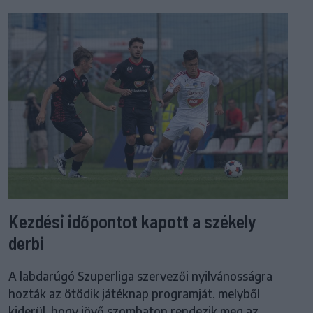
Kezdési időpontot kapott a székely
derbi
A labdarúgó Szuperliga szervezői nyilvánosságra
hozták az ötödik játéknap programját, melyből
kiderül, hogy jövő szombaton rendezik meg az