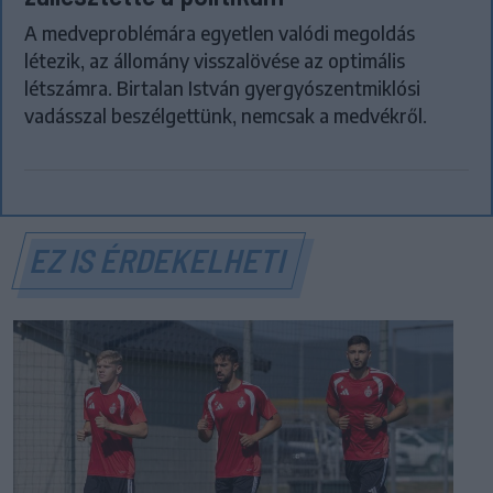
A medveproblémára egyetlen valódi megoldás
létezik, az állomány visszalövése az optimális
létszámra. Birtalan István gyergyószentmiklósi
vadásszal beszélgettünk, nemcsak a medvékről.
EZ IS ÉRDEKELHETI