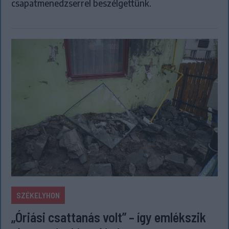
csapatmenedzserrel beszélgettünk.
SZÉKELYHON
„Óriási csattanás volt” – így emlékszik