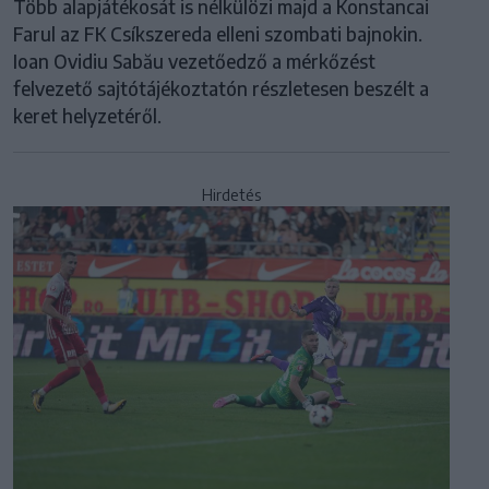
Több alapjátékosát is nélkülözi majd a Konstancai
Farul az FK Csíkszereda elleni szombati bajnokin.
Ioan Ovidiu Sabău vezetőedző a mérkőzést
felvezető sajtótájékoztatón részletesen beszélt a
keret helyzetéről.
Hirdetés