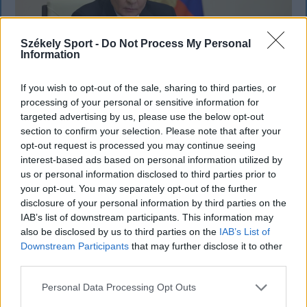
Székely Sport -
Do Not Process My Personal
Information
If you wish to opt-out of the sale, sharing to third parties, or
processing of your personal or sensitive information for
targeted advertising by us, please use the below opt-out
section to confirm your selection. Please note that after your
KRÓNIKA
opt-out request is processed you may continue seeing
interest-based ads based on personal information utilized by
Putyin egy NATO-tagállam
us or personal information disclosed to third parties prior to
megtámadására készül az amerikai
your opt-out. You may separately opt-out of the further
disclosure of your personal information by third parties on the
hírszerzés szerint
IAB’s list of downstream participants. This information may
also be disclosed by us to third parties on the
IAB’s List of
A legfrissebb amerikai hírszerzési értékelések
Downstream Participants
that may further disclose it to other
szerint Vlagyimir Putyin orosz elnök a következő
third parties.
néhány évben korlátozott támadást indíthat egy
NATO-tagállam ellen, hogy próbára tegye a katonai
Personal Data Processing Opt Outs
szövetség elszántságát.