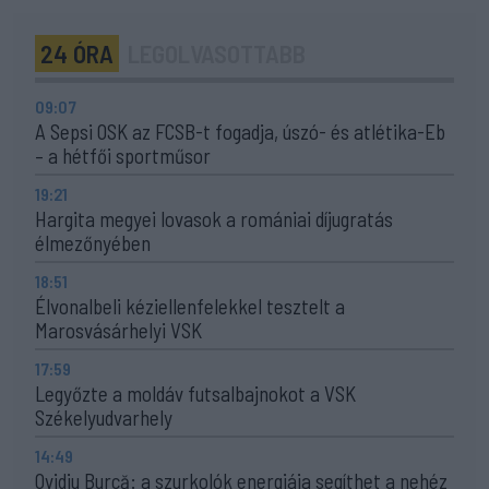
24 ÓRA
LEGOLVASOTTABB
09:07
A Sepsi OSK az FCSB-t fogadja, úszó- és atlétika-Eb
– a hétfői sportműsor
19:21
Hargita megyei lovasok a romániai díjugratás
élmezőnyében
18:51
Élvonalbeli kéziellenfelekkel tesztelt a
Marosvásárhelyi VSK
17:59
Legyőzte a moldáv futsalbajnokot a VSK
Székelyudvarhely
14:49
Ovidiu Burcă: a szurkolók energiája segíthet a nehéz