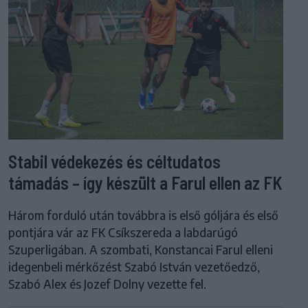
Stabil védekezés és céltudatos
támadás – így készült a Farul ellen az FK
Három forduló után továbbra is első góljára és első
pontjára vár az FK Csíkszereda a labdarúgó
Szuperligában. A szombati, Konstancai Farul elleni
idegenbeli mérkőzést Szabó István vezetőedző,
Szabó Alex és Jozef Dolny vezette fel.