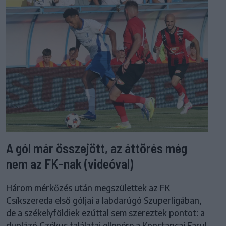
A gól már összejött, az áttörés még
nem az FK-nak (videóval)
Három mérkőzés után megszülettek az FK
Csíkszereda első góljai a labdarúgó Szuperligában,
de a székelyföldiek ezúttal sem szereztek pontot: a
duplázó Czékus találatai ellenére a Konstancai Farul