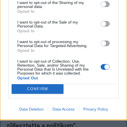
I want to opt-out of the Sharing of my
personal data.
Opted In
I want to opt-out of the Sale of my
Personal Data.
Opted In
I want to opt-out of processing my
Personal Data for Targeted Advertising.
Opted In
I want to opt-out of Collection, Use,
Retention, Sale, and/or Sharing of my
Personal Data that Is Unrelated with the
Purposes for which it was collected.
Opted Out
CONFIRM
FŐTÉR
„A Kárpátok szimbólumát egy gyűlölt,
Data Deletion
Data Access
Privacy Policy
kártékony, kóborló vadállattá
züllesztette a politikum”