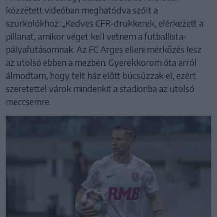
közzétett videóban meghatódva szólt a
szurkolókhoz: „Kedves CFR-drukkerek, elérkezett a
pillanat, amikor véget kell vetnem a futballista-
pályafutásomnak. Az FC Argeș elleni mérkőzés lesz
az utolsó ebben a mezben. Gyerekkorom óta arról
álmodtam, hogy telt ház előtt búcsúzzak el, ezért
szeretettel várok mindenkit a stadionba az utolsó
meccsemre.