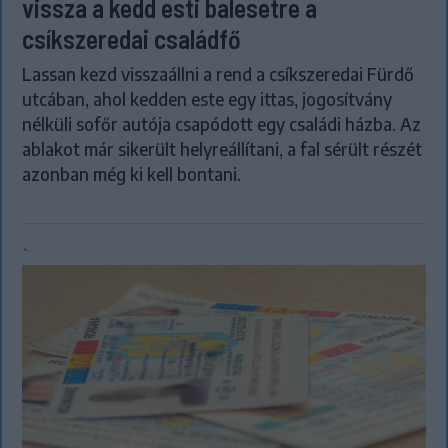
vissza a kedd esti balesetre a
csíkszeredai családfő
Lassan kezd visszaállni a rend a csíkszeredai Fürdő
utcában, ahol kedden este egy ittas, jogosítvány
nélküli sofőr autója csapódott egy családi házba. Az
ablakot már sikerült helyreállítani, a fal sérült részét
azonban még ki kell bontani.
`