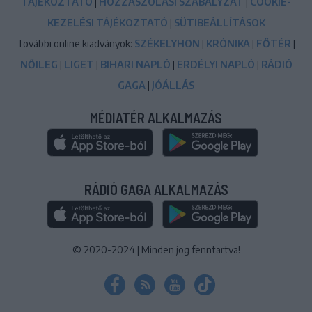
TÁJÉKOZTATÓ
|
HOZZÁSZÓLÁSI SZABÁLYZAT
|
COOKIE-
KEZELÉSI TÁJÉKOZTATÓ
|
SÜTIBEÁLLÍTÁSOK
További online kiadványok:
SZÉKELYHON
|
KRÓNIKA
|
FŐTÉR
|
NŐILEG
|
LIGET
|
BIHARI NAPLÓ
|
ERDÉLYI NAPLÓ
|
RÁDIÓ
GAGA
|
JÓÁLLÁS
MÉDIATÉR ALKALMAZÁS
RÁDIÓ GAGA ALKALMAZÁS
© 2020-2024
|
Minden jog fenntartva!