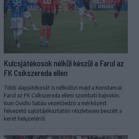
Kulcsjátékosok nélkül készül a Farul az
FK Csíkszereda ellen
Több alapjátékosát is nélkülözi majd a Konstancai
Farul az FK Csíkszereda elleni szombati bajnokin.
Ioan Ovidiu Sabău vezetőedző a mérkőzést
felvezető sajtótájékoztatón részletesen beszélt a
keret helyzetéről.