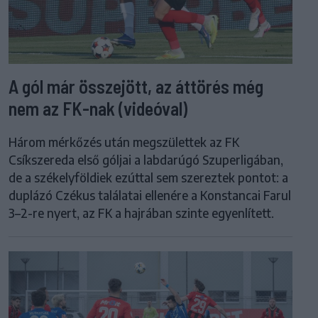
A gól már összejött, az áttörés még
nem az FK-nak (videóval)
Három mérkőzés után megszülettek az FK
Csíkszereda első góljai a labdarúgó Szuperligában,
de a székelyföldiek ezúttal sem szereztek pontot: a
duplázó Czékus találatai ellenére a Konstancai Farul
3–2-re nyert, az FK a hajrában szinte egyenlített.