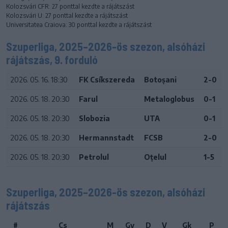
Kolozsvári CFR: 27 ponttal kezdte a rájátszást
Kolozsvári U: 27 ponttal kezdte a rájátszást
Universitatea Craiova: 30 ponttal kezdte a rájátszást
Szuperliga, 2025–2026-ös szezon, alsóházi
rájátszás, 9. forduló
2026. 05. 16. 18:30
FK Csíkszereda
Botoșani
2-0
2026. 05. 18. 20:30
Farul
Metaloglobus
0-1
2026. 05. 18. 20:30
Slobozia
UTA
0-1
2026. 05. 18. 20:30
Hermannstadt
FCSB
2-0
2026. 05. 18. 20:30
Petrolul
Oțelul
1-5
Szuperliga, 2025–2026-ös szezon, alsóházi
rájátszás
#
Cs
M
Gy
D
V
Gk
P