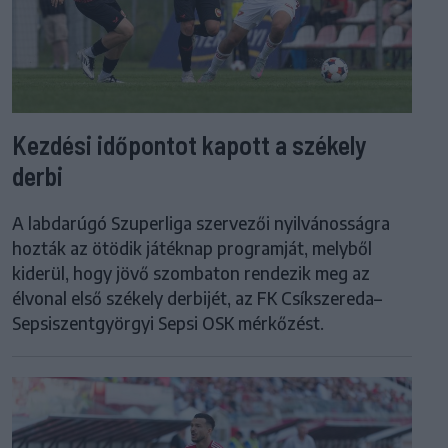
Kezdési időpontot kapott a székely
derbi
A labdarúgó Szuperliga szervezői nyilvánosságra
hozták az ötödik játéknap programját, melyből
kiderül, hogy jövő szombaton rendezik meg az
élvonal első székely derbijét, az FK Csíkszereda–
Sepsiszentgyörgyi Sepsi OSK mérkőzést.