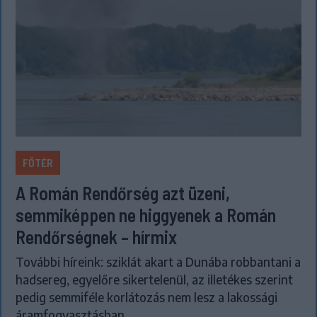
FŐTÉR
A Román Rendőrség azt üzeni,
semmiképpen ne higgyenek a Román
Rendőrségnek – hírmix
További híreink: sziklát akart a Dunába robbantani a
hadsereg, egyelőre sikertelenül, az illetékes szerint
pedig semmiféle korlátozás nem lesz a lakossági
áramfogyasztásban.