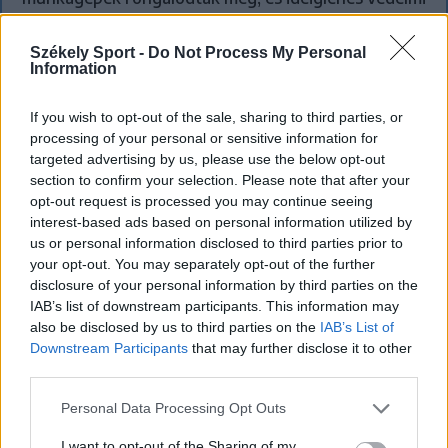
rendeleteket is kibocsátottak azután, hogy szombat
délután súlyos konfliktus alakult ki Csatószegen egy
Székely Sport -
Do Not Process My Personal
Information
elsőbbségadási vita nyomán.
If you wish to opt-out of the sale, sharing to third parties, or
processing of your personal or sensitive information for
`
targeted advertising by us, please use the below opt-out
section to confirm your selection. Please note that after your
opt-out request is processed you may continue seeing
interest-based ads based on personal information utilized by
us or personal information disclosed to third parties prior to
your opt-out. You may separately opt-out of the further
disclosure of your personal information by third parties on the
IAB’s list of downstream participants. This information may
also be disclosed by us to third parties on the
IAB’s List of
Downstream Participants
that may further disclose it to other
third parties.
Personal Data Processing Opt Outs
I want to opt-out of the Sharing of my