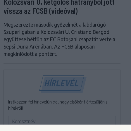
Kolozsvári U, kétgólos hátrányból jött
vissza az FCSB (videóval)
Megszerezte második győzelmét a labdarúgó
Szuperligában a Kolozsvári U. Cristiano Bergodi
együttese hétfőn az FC Botoșani csapatát verte a
Sepsi Duna Arénában. Az FCSB alaposan
megkínlódott a pontért.
HÍRLEVÉL
Iratkozzon fel hírlevelünkre, hogy elsőként értesüljön a
hírekről!