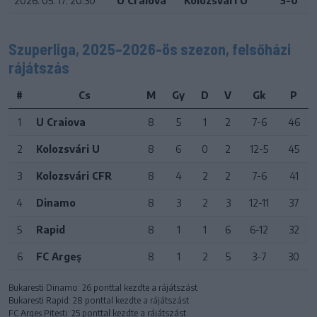
2026. 05. 17. 20:30
U Craiova
Kolozsvári U
5-0
Szuperliga, 2025–2026-ös szezon, felsőházi
rájátszás
#
Cs
M
Gy
D
V
Gk
P
1
U Craiova
8
5
1
2
7-6
46
2
Kolozsvári U
8
6
0
2
12-5
45
3
Kolozsvári CFR
8
4
2
2
7-6
41
4
Dinamo
8
3
2
3
12-11
37
5
Rapid
8
1
1
6
6-12
32
6
FC Argeș
8
1
2
5
3-7
30
Bukaresti Dinamo: 26 ponttal kezdte a rájátszást
Bukaresti Rapid: 28 ponttal kezdte a rájátszást
FC Argeș Pitești: 25 ponttal kezdte a rájátszást