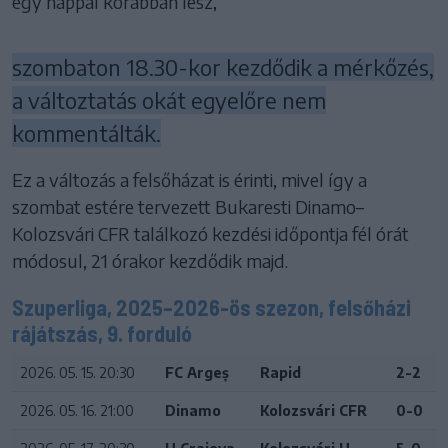
egy nappal korábban lesz,
szombaton 18.30-kor kezdődik a mérkőzés,
a változtatás okát egyelőre nem
kommentálták.
Ez a változás a felsőházat is érinti, mivel így a
szombat estére tervezett Bukaresti Dinamo–
Kolozsvári CFR találkozó kezdési időpontja fél órát
módosul, 21 órakor kezdődik majd.
Szuperliga, 2025–2026-ös szezon, felsőházi
rájátszás, 9. forduló
2026. 05. 15. 20:30
FC Argeș
Rapid
2-2
2026. 05. 16. 21:00
Dinamo
Kolozsvári CFR
0-0