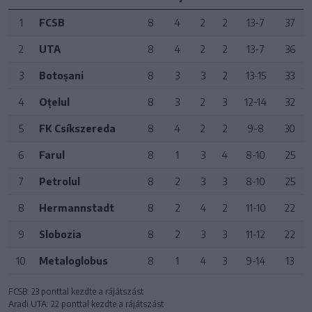
1
FCSB
8
4
2
2
13-7
37
2
UTA
8
4
2
2
13-7
36
3
Botoșani
8
3
3
2
13-15
33
4
Oțelul
8
3
2
3
12-14
32
5
FK Csíkszereda
8
4
2
2
9-8
30
6
Farul
8
1
3
4
8-10
25
7
Petrolul
8
2
3
3
8-10
25
8
Hermannstadt
8
2
4
2
11-10
22
9
Slobozia
8
2
3
3
11-12
22
10
Metaloglobus
8
1
4
3
9-14
13
FCSB: 23 ponttal kezdte a rájátszást
Aradi UTA: 22 ponttal kezdte a rájátszást