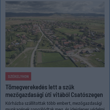
SZÉKELYHON
Tömegverekedés lett a szűk
mezőgazdasági úti vitából Csatószegen
Kórházba szállítottak több embert, mezőgazdasági
munkagépek rongálódtak meg, és ideiglenes védelmi