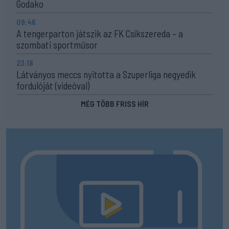
Godako
09:46
A tengerparton játszik az FK Csíkszereda – a
szombati sportműsor
23:18
Látványos meccs nyitotta a Szuperliga negyedik
fordulóját (videóval)
MÉG TÖBB FRISS HÍR