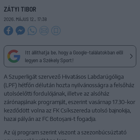
ZÁTYI TIBOR
2026. MÁJUS 12., 17:38
Itt állíthatja be, hogy a Google-találatokban elöl
legyen a Székely Sport!
A Szuperligát szervező Hivatásos Labdarúgóliga
(LPF) hétfőn délután hozta nyilvánosságra a felsőház
utolsóelőtti fordulójának, illetve az alsóház
zárónapjának programját, eszerint vasárnap 17.30-kor
kezdődött volna az FK Csíkszereda utolsó bajnokija,
hazai pályán az FC Botoșani-t fogadja.
Az új program szerint viszont a szezonbúcsúztató