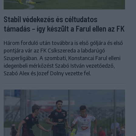
Stabil védekezés és céltudatos
támadás – így készült a Farul ellen az FK
Három forduló után továbbra is első góljára és első
pontjára vár az FK Csíkszereda a labdarúgó
Szuperligában. A szombati, Konstancai Farul elleni
idegenbeli mérkőzést Szabó István vezetőedző,
Szabó Alex és Jozef Dolny vezette fel.