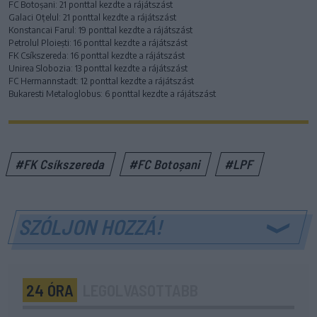
FC Botoșani: 21 ponttal kezdte a rájátszást
Galaci Oțelul: 21 ponttal kezdte a rájátszást
Konstancai Farul: 19 ponttal kezdte a rájátszást
Petrolul Ploiești: 16 ponttal kezdte a rájátszást
FK Csíkszereda: 16 ponttal kezdte a rájátszást
Unirea Slobozia: 13 ponttal kezdte a rájátszást
FC Hermannstadt: 12 ponttal kezdte a rájátszást
Bukaresti Metaloglobus: 6 ponttal kezdte a rájátszást
#FK Csíkszereda
#FC Botoșani
#LPF
SZÓLJON HOZZÁ!
24 ÓRA
LEGOLVASOTTABB