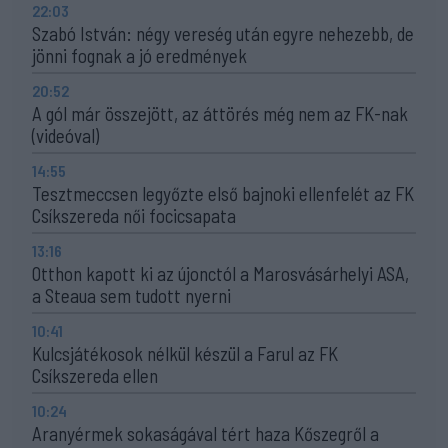
22:03
Szabó István: négy vereség után egyre nehezebb, de
jönni fognak a jó eredmények
20:52
A gól már összejött, az áttörés még nem az FK-nak
(videóval)
14:55
Tesztmeccsen legyőzte első bajnoki ellenfelét az FK
Csíkszereda női focicsapata
13:16
Otthon kapott ki az újonctól a Marosvásárhelyi ASA,
a Steaua sem tudott nyerni
10:41
Kulcsjátékosok nélkül készül a Farul az FK
Csíkszereda ellen
10:24
Aranyérmek sokaságával tért haza Kőszegről a