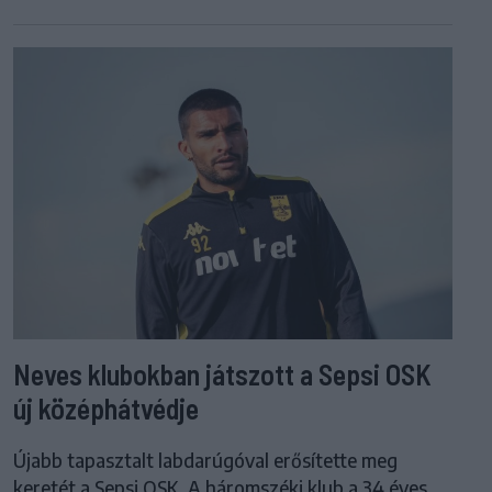
Neves klubokban játszott a Sepsi OSK
új középhátvédje
Újabb tapasztalt labdarúgóval erősítette meg
keretét a Sepsi OSK. A háromszéki klub a 34 éves