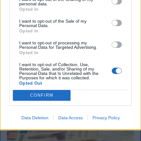
personal data.
KRÓNIKA
Opted In
Büntetőfeljelentést tett Majka ügyvédje
I want to opt-out of the Sale of my
Personal Data.
a romániai telefonszámról érkezett
Opted In
fenyegetés miatt
I want to opt-out of processing my
Personal Data for Targeted Advertising.
Büntetőfeljelentést tett csütörtökön Majka
Opted In
romániai jogi képviselője a sepsiszentgyörgyi Sic
I want to opt-out of Collection, Use,
Feszt fesztiválra tervezett koncert lemondását
Retention, Sale, and/or Sharing of my
kiváltó fenyegetés ügyében.
Personal Data that Is Unrelated with the
Purposes for which it was collected.
Opted Out
CONFIRM
Data Deletion
Data Access
Privacy Policy