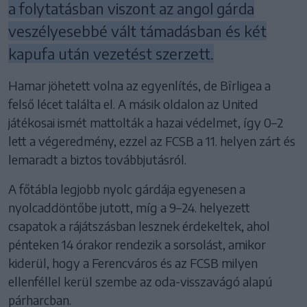
a folytatásban viszont az angol gárda
veszélyesebbé vált támadásban és két
kapufa után vezetést szerzett.
Hamar jöhetett volna az egyenlítés, de Bîrligea a
felső lécet találta el. A másik oldalon az United
játékosai ismét mattolták a hazai védelmet, így 0–2
lett a végeredmény, ezzel az FCSB a 11. helyen zárt és
lemaradt a biztos továbbjutásról.
A főtábla legjobb nyolc gárdája egyenesen a
nyolcaddöntőbe jutott, míg a 9–24. helyezett
csapatok a rájátszásban lesznek érdekeltek, ahol
pénteken 14 órakor rendezik a sorsolást, amikor
kiderül, hogy a Ferencváros és az FCSB milyen
ellenféllel kerül szembe az oda-visszavágó alapú
párharcban.