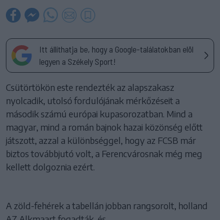
Itt állíthatja be, hogy a Google-találatokban elöl
legyen a Székely Sport!
Csütörtökön este rendezték az alapszakasz
nyolcadik, utolsó fordulójának mérkőzéseit a
második számú európai kupasorozatban. Mind a
magyar, mind a román bajnok hazai közönség előtt
játszott, azzal a különbséggel, hogy az FCSB már
biztos továbbjutó volt, a Ferencvárosnak még meg
kellett dolgoznia ezért.
A zöld-fehérek a tabellán jobban rangsorolt, holland
AZ Alkmaart fogadták, és