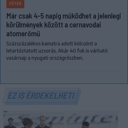
FŐTÉR
Már csak 4-5 napig működhet a jelenlegi
körülmények között a cernavodai
atomerőmű
Százszázalékos kamatra adott kölcsönt a
letartóztatott uzsorás. Akár 40 fok is várható
vasárnap a nyugati országrészben.
EZ IS ÉRDEKELHETI