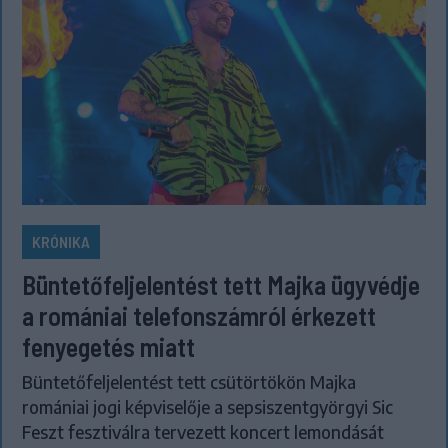
KRÓNIKA
Büntetőfeljelentést tett Majka ügyvédje
a romániai telefonszámról érkezett
fenyegetés miatt
Büntetőfeljelentést tett csütörtökön Majka
romániai jogi képviselője a sepsiszentgyörgyi Sic
Feszt fesztiválra tervezett koncert lemondását