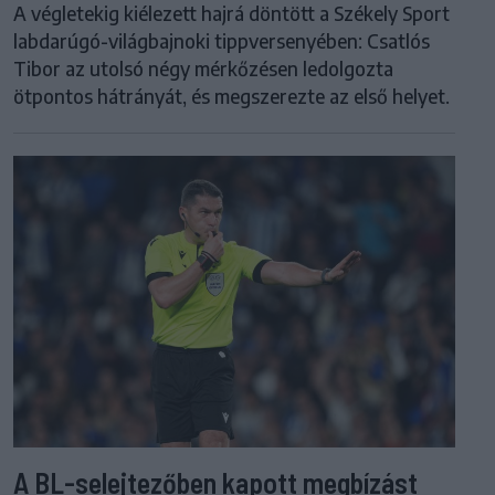
A végletekig kiélezett hajrá döntött a Székely Sport
labdarúgó-világbajnoki tippversenyében: Csatlós
Tibor az utolsó négy mérkőzésen ledolgozta
ötpontos hátrányát, és megszerezte az első helyet.
A BL-selejtezőben kapott megbízást