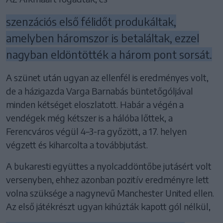
szenzációs első félidőt produkáltak,
amelyben háromszor is betaláltak, ezzel
nagyban eldöntötték a három pont sorsát.
A szünet után ugyan az ellenfél is eredményes volt,
de a házigazda Varga Barnabás büntetőgóljával
minden kétséget eloszlatott. Habár a végén a
vendégek még kétszer is a hálóba lőttek, a
Ferencváros végül 4–3-ra győzött, a 17. helyen
végzett és kiharcolta a továbbjutást.
A bukaresti együttes a nyolcaddöntőbe jutásért volt
versenyben, ehhez azonban pozitív eredményre lett
volna szüksége a nagynevű Manchester United ellen.
Az első játékrészt ugyan kihúzták kapott gól nélkül,