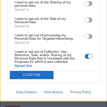
lemondta erdélyi koncertjét
I want to opt-out of the Sharing of my
personal data.
Opted In
Majka életveszélyes fenyegetést kapott, és emiatt
lemondta a sepsiszentgyörgyi SIC Fesztre tervezett
I want to opt-out of the Sale of my
Personal Data.
koncertjét. Majka ezt szerdán a Facebook-oldalán
Opted In
jelentette be.
I want to opt-out of processing my
Personal Data for Targeted Advertising.
Opted In
I want to opt-out of Collection, Use,
Retention, Sale, and/or Sharing of my
Personal Data that Is Unrelated with the
Purposes for which it was collected.
Opted Out
CONFIRM
Data Deletion
Data Access
Privacy Policy