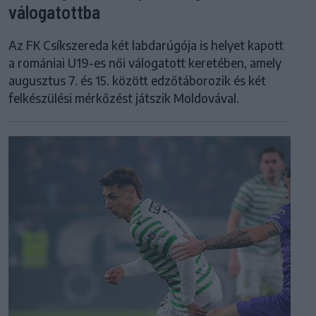
válogatottba
Az FK Csíkszereda két labdarúgója is helyet kapott
a romániai U19-es női válogatott keretében, amely
augusztus 7. és 15. között edzőtáborozik és két
felkészülési mérkőzést játszik Moldovával.