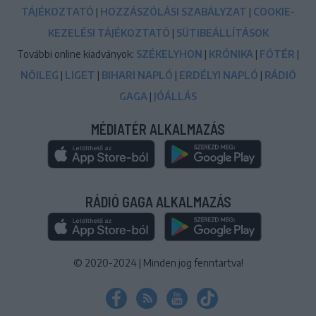
TÁJÉKOZTATÓ
|
HOZZÁSZÓLÁSI SZABÁLYZAT
|
COOKIE-
KEZELÉSI TÁJÉKOZTATÓ
|
SÜTIBEÁLLÍTÁSOK
További online kiadványok:
SZÉKELYHON
|
KRÓNIKA
|
FŐTÉR
|
NŐILEG
|
LIGET
|
BIHARI NAPLÓ
|
ERDÉLYI NAPLÓ
|
RÁDIÓ
GAGA
|
JÓÁLLÁS
MÉDIATÉR ALKALMAZÁS
RÁDIÓ GAGA ALKALMAZÁS
© 2020-2024
|
Minden jog fenntartva!