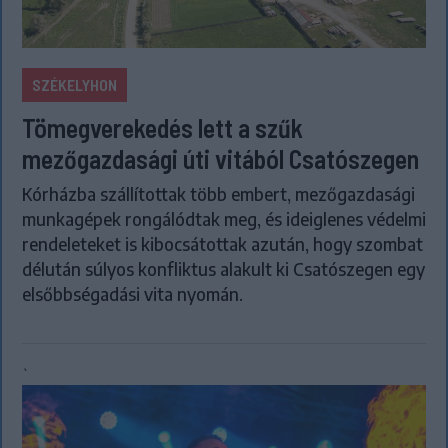
SZÉKELYHON
Tömegverekedés lett a szűk
mezőgazdasági úti vitából Csatószegen
Kórházba szállítottak több embert, mezőgazdasági
munkagépek rongálódtak meg, és ideiglenes védelmi
rendeleteket is kibocsátottak azután, hogy szombat
délután súlyos konfliktus alakult ki Csatószegen egy
elsőbbségadási vita nyomán.
`