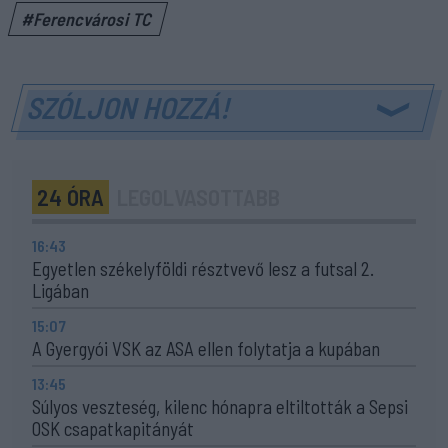
#Ferencvárosi TC
SZÓLJON HOZZÁ!
24 ÓRA
LEGOLVASOTTABB
16:43
Egyetlen székelyföldi résztvevő lesz a futsal 2.
Ligában
15:07
A Gyergyói VSK az ASA ellen folytatja a kupában
13:45
Súlyos veszteség, kilenc hónapra eltiltották a Sepsi
OSK csapatkapitányát