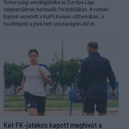
finnországi vendégjátéka az Európa Liga
selejtezőjének harmadik fordulójában. A román
bajnok vezetett a KuPS Kuopio otthonában, a
továbbjutó a jövő heti visszavágón dől el.
Két FK-játékos kapott meghívót a