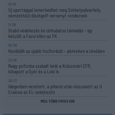
12:18
Új sportággal ismerkedhet meg Székelyudvarhely,
nemzetközi diszkgolf-versenyt rendeznek
11:29
Stabil védekezés és céltudatos támadás – így
készült a Farul ellen az FK
10:36
Kezdődik az újabb fociforduló – pénteken a tévében
21:58
Nagy pofonba szaladt belé a Kolozsvári CFR,
kikapott a Győr és a Loki is
20:17
Idegenben vezetett, a pihenő után visszavett az U
Craiova az EL-selejtezőn
MÉG TÖBB FRISS HÍR