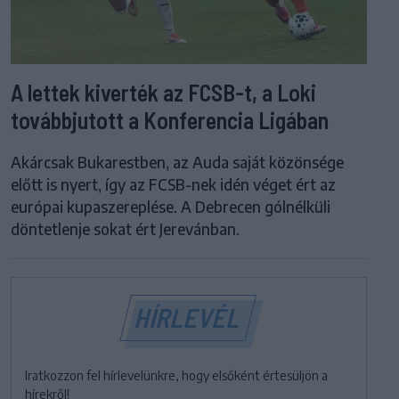
A lettek kiverték az FCSB-t, a Loki
továbbjutott a Konferencia Ligában
Akárcsak Bukarestben, az Auda saját közönsége
előtt is nyert, így az FCSB-nek idén véget ért az
európai kupaszereplése. A Debrecen gólnélküli
döntetlenje sokat ért Jerevánban.
HÍRLEVÉL
Iratkozzon fel hírlevelünkre, hogy elsőként értesüljön a
hírekről!