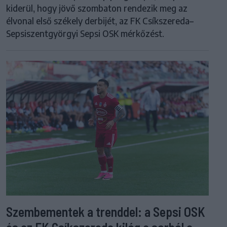
kiderül, hogy jövő szombaton rendezik meg az
élvonal első székely derbijét, az FK Csíkszereda–
Sepsiszentgyörgyi Sepsi OSK mérkőzést.
Szembementek a trenddel: a Sepsi OSK