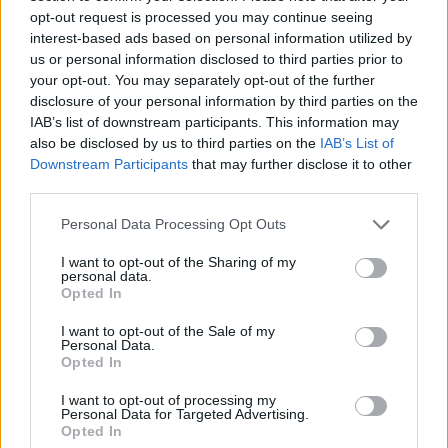
opt-out request is processed you may continue seeing
KRÓNIKA
interest-based ads based on personal information utilized by
us or personal information disclosed to third parties prior to
Majka életveszélyes fenyegetés miatt
your opt-out. You may separately opt-out of the further
lemondta erdélyi koncertjét
disclosure of your personal information by third parties on the
IAB’s list of downstream participants. This information may
Majka életveszélyes fenyegetést kapott, és emiatt
also be disclosed by us to third parties on the
IAB’s List of
Downstream Participants
that may further disclose it to other
lemondta a sepsiszentgyörgyi SIC Fesztre tervezett
third parties.
koncertjét. Majka ezt szerdán a Facebook-oldalán
jelentette be.
Personal Data Processing Opt Outs
I want to opt-out of the Sharing of my
personal data.
Opted In
I want to opt-out of the Sale of my
Personal Data.
Opted In
I want to opt-out of processing my
Personal Data for Targeted Advertising.
Opted In