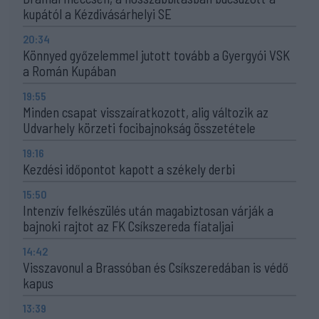
kupától a Kézdivásárhelyi SE
20:34
Könnyed győzelemmel jutott tovább a Gyergyói VSK
a Román Kupában
19:55
Minden csapat visszaíratkozott, alig változik az
Udvarhely körzeti focibajnokság összetétele
19:16
Kezdési időpontot kapott a székely derbi
15:50
Intenzív felkészülés után magabiztosan várják a
bajnoki rajtot az FK Csíkszereda fiataljai
14:42
Visszavonul a Brassóban és Csíkszeredában is védő
kapus
13:39