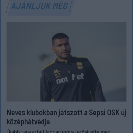
AJÁNLJUK MÉG
Neves klubokban játszott a Sepsi OSK új
középhátvédje
Újabb tapasztalt labdarúgóval erősítette meg