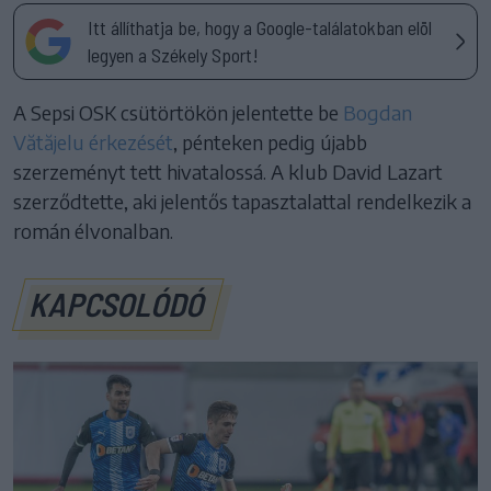
Itt állíthatja be, hogy a Google-találatokban elöl
legyen a Székely Sport!
A Sepsi OSK csütörtökön jelentette be
Bogdan
Vătăjelu érkezését
, pénteken pedig újabb
szerzeményt tett hivatalossá. A klub David Lazart
szerződtette, aki jelentős tapasztalattal rendelkezik a
román élvonalban.
KAPCSOLÓDÓ