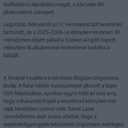
Külföldön is kipróbálta magát, a dán Vejle BK
játékosaként szerepelt.
Legutóbb, februártól az FC Hermannstadt keretéhez
tartozott, de a 2025–2026-os idényben összesen 38
mérkőzésen lépett pályára. Ezeken 40 gólt kapott,
miközben 16 alkalommal érintetlenül tartotta a
hálóját.
A klubnál továbbra is kérdéses Bogdan Ungureanu
jövője. A fiatal hálóőr kulcsszerepet játszott a Sepsi
OSK feljutásában, azonban egyre több jel utal arra,
hogy a Bukaresti Rapid a következő idényben már
saját keretében számol vele. David Lazar
szerződtetése akár arra is utalhat, hogy a
sepsiszentgyörgyiek készülnek Ungureanu esetleges