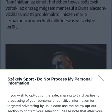
Romániában az elmúlt hetekben heves esőzések
voltak, az ország mégsem mentesül a Duna alacsony
vízállása miatti problémáktól, hiszen már a
cernavodai atomerőmű működése is veszélybe
került.
Székely Sport -
Do Not Process My Personal
Information
If you wish to opt-out of the sale, sharing to third parties, or
processing of your personal or sensitive information for
targeted advertising by us, please use the below opt-out
section to confirm your selection. Please note that after your