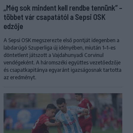
„Még sok mindent kell rendbe tennünk” –
többet vár csapatától a Sepsi OSK
edzője
A Sepsi OSK megszerezte első pontját idegenben a
labdarúgó Szuperliga új idényében, miután 1–1-es
döntetlent játszott a Vajdahunyadi Corvinul
vendégeként. A háromszéki együttes vezetőedzője
és csapatkapitánya egyaránt igazságosnak tartotta
az eredményt.