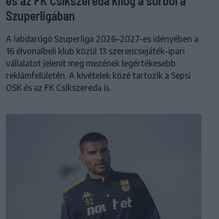
és az FK Csíkszereda kilóg a sorból a
Szuperligában
A labdarúgó Szuperliga 2026–2027-es idényében a
16 élvonalbeli klub közül 13 szerencsejáték-ipari
vállalatot jelenít meg mezének legértékesebb
reklámfelületén. A kivételek közé tartozik a Sepsi
OSK és az FK Csíkszereda is.