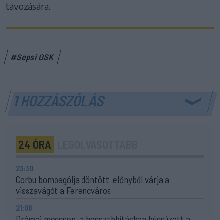
távozására.
#Sepsi OSK
1 HOZZÁSZÓLÁS
24 ÓRA
LEGOLVASOTTABB
23:30
Corbu bombagólja döntött, előnyből várja a
visszavágót a Ferencváros
21:08
Drámai meccsen, a hosszabbításban búcsúzott a