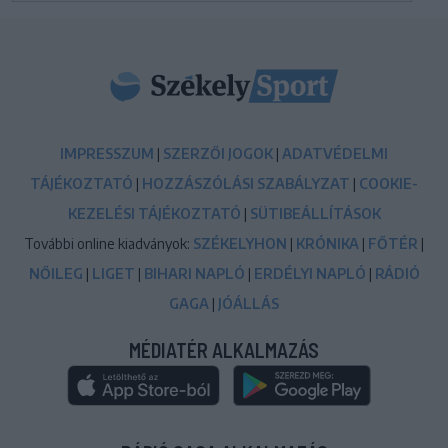
IMPRESSZUM
|
SZERZŐI JOGOK
|
ADATVÉDELMI
TÁJÉKOZTATÓ
|
HOZZÁSZÓLÁSI SZABÁLYZAT
|
COOKIE-
KEZELÉSI TÁJÉKOZTATÓ
|
SÜTIBEÁLLÍTÁSOK
További online kiadványok:
SZÉKELYHON
|
KRÓNIKA
|
FŐTÉR
|
NŐILEG
|
LIGET
|
BIHARI NAPLÓ
|
ERDÉLYI NAPLÓ
|
RÁDIÓ
GAGA
|
JÓÁLLÁS
MÉDIATÉR ALKALMAZÁS