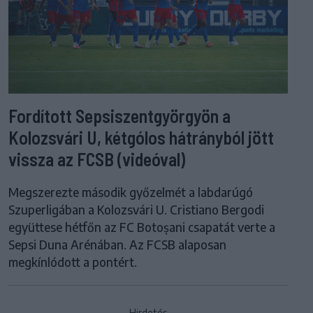
Fordított Sepsiszentgyörgyön a
Kolozsvári U, kétgólos hátrányból jött
vissza az FCSB (videóval)
Megszerezte második győzelmét a labdarúgó
Szuperligában a Kolozsvári U. Cristiano Bergodi
együttese hétfőn az FC Botoșani csapatát verte a
Sepsi Duna Arénában. Az FCSB alaposan
megkínlódott a pontért.
Hirdetés