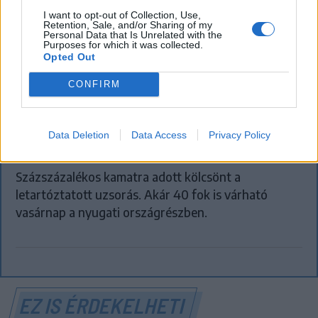
I want to opt-out of Collection, Use,
Retention, Sale, and/or Sharing of my
Personal Data that Is Unrelated with the
Purposes for which it was collected.
Opted Out
FŐTÉR
CONFIRM
Már csak 4-5 napig működhet a jelenlegi
körülmények között a cernavodai
Data Deletion
Data Access
Privacy Policy
atomerőmű
Százszázalékos kamatra adott kölcsönt a
letartóztatott uzsorás. Akár 40 fok is várható
vasárnap a nyugati országrészben.
EZ IS ÉRDEKELHETI