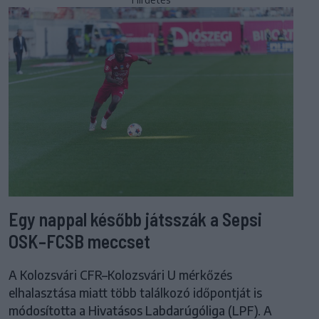
Egy nappal később játsszák a Sepsi
OSK–FCSB meccset
A Kolozsvári CFR–Kolozsvári U mérkőzés
elhalasztása miatt több találkozó időpontját is
módosította a Hivatásos Labdarúgóliga (LPF). A