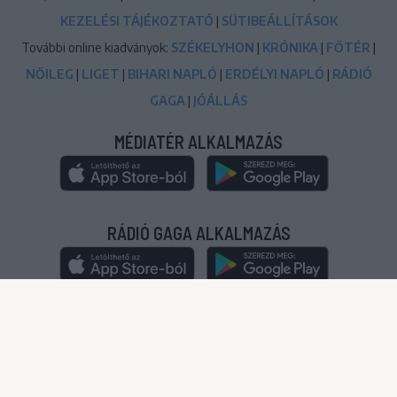
KEZELÉSI TÁJÉKOZTATÓ
|
SÜTIBEÁLLÍTÁSOK
További online kiadványok:
SZÉKELYHON
|
KRÓNIKA
|
FŐTÉR
|
NŐILEG
|
LIGET
|
BIHARI NAPLÓ
|
ERDÉLYI NAPLÓ
|
RÁDIÓ
GAGA
|
JÓÁLLÁS
MÉDIATÉR ALKALMAZÁS
RÁDIÓ GAGA ALKALMAZÁS
© 2020-2024
|
Minden jog fenntartva!