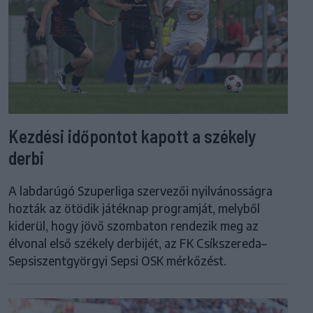
Kezdési időpontot kapott a székely
derbi
A labdarúgó Szuperliga szervezői nyilvánosságra
hozták az ötödik játéknap programját, melyből
kiderül, hogy jövő szombaton rendezik meg az
élvonal első székely derbijét, az FK Csíkszereda–
Sepsiszentgyörgyi Sepsi OSK mérkőzést.