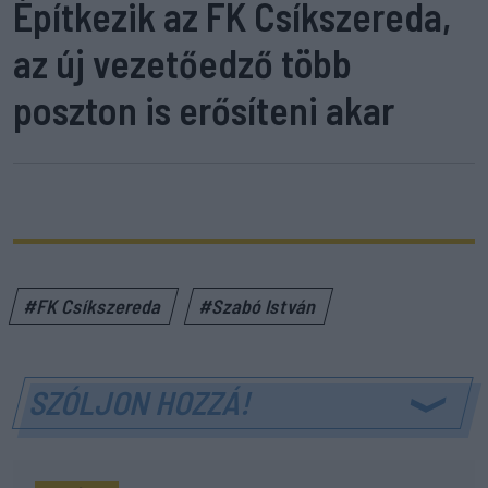
Építkezik az FK Csíkszereda,
az új vezetőedző több
poszton is erősíteni akar
#FK Csíkszereda
#Szabó István
SZÓLJON HOZZÁ!