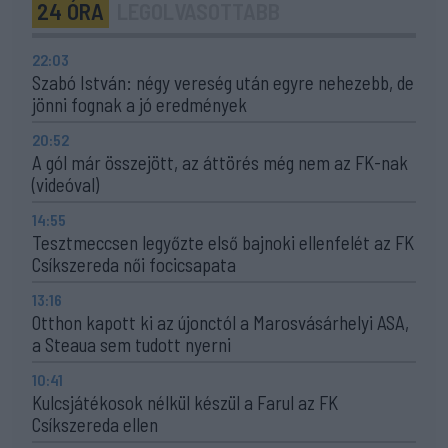
24 ÓRA
LEGOLVASOTTABB
22:03
Szabó István: négy vereség után egyre nehezebb, de
jönni fognak a jó eredmények
20:52
A gól már összejött, az áttörés még nem az FK-nak
(videóval)
14:55
Tesztmeccsen legyőzte első bajnoki ellenfelét az FK
Csíkszereda női focicsapata
13:16
Otthon kapott ki az újonctól a Marosvásárhelyi ASA,
a Steaua sem tudott nyerni
10:41
Kulcsjátékosok nélkül készül a Farul az FK
Csíkszereda ellen