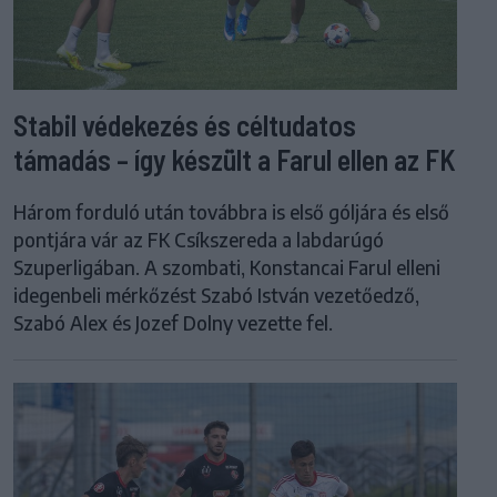
Stabil védekezés és céltudatos
támadás – így készült a Farul ellen az FK
Három forduló után továbbra is első góljára és első
pontjára vár az FK Csíkszereda a labdarúgó
Szuperligában. A szombati, Konstancai Farul elleni
idegenbeli mérkőzést Szabó István vezetőedző,
Szabó Alex és Jozef Dolny vezette fel.