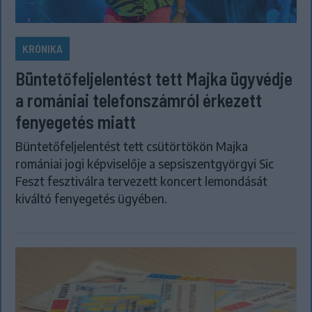
KRÓNIKA
Büntetőfeljelentést tett Majka ügyvédje
a romániai telefonszámról érkezett
fenyegetés miatt
Büntetőfeljelentést tett csütörtökön Majka
romániai jogi képviselője a sepsiszentgyörgyi Sic
Feszt fesztiválra tervezett koncert lemondását
kiváltó fenyegetés ügyében.