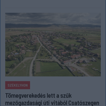
SZÉKELYHON
Tömegverekedés lett a szűk
mezőgazdasági úti vitából Csatószegen