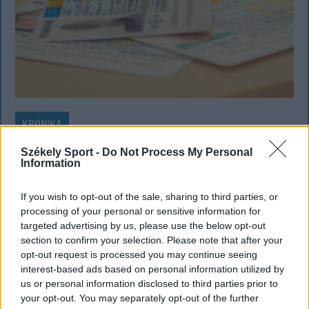
KRÓNIKA
Meddig használható még a régi
Székely Sport -
Do Not Process My Personal
Information
személyi?
If you wish to opt-out of the sale, sharing to third parties, or
Sok román állampolgár még mindig az 1997-es
processing of your personal or sensitive information for
mintára kiállított személyi igazolványt használja,
targeted advertising by us, please use the below opt-out
azonban ezt fokozatosan kivonják a forgalomból,
section to confirm your selection. Please note that after your
amint az új elektronikus és egyszerű személyi
opt-out request is processed you may continue seeing
igazolványok országszerte elérhetővé válnak.
interest-based ads based on personal information utilized by
us or personal information disclosed to third parties prior to
your opt-out. You may separately opt-out of the further