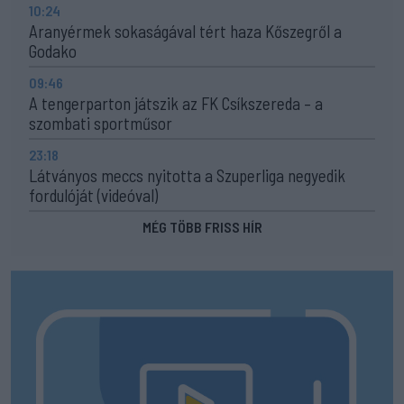
10:24
Aranyérmek sokaságával tért haza Kőszegről a
Godako
09:46
A tengerparton játszik az FK Csíkszereda – a
szombati sportműsor
23:18
Látványos meccs nyitotta a Szuperliga negyedik
fordulóját (videóval)
MÉG TÖBB FRISS HÍR