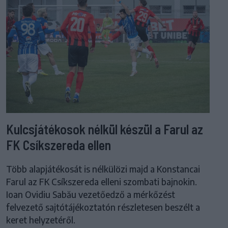
Kulcsjátékosok nélkül készül a Farul az
FK Csíkszereda ellen
Több alapjátékosát is nélkülözi majd a Konstancai
Farul az FK Csíkszereda elleni szombati bajnokin.
Ioan Ovidiu Sabău vezetőedző a mérkőzést
felvezető sajtótájékoztatón részletesen beszélt a
keret helyzetéről.