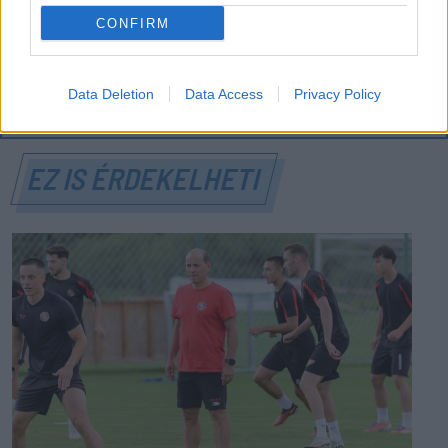
pedig semmiféle korlátozás nem lesz a lakossági
CONFIRM
áramfogyasztásban.
Data Deletion
Data Access
Privacy Policy
EZ IS ÉRDEKELHETI