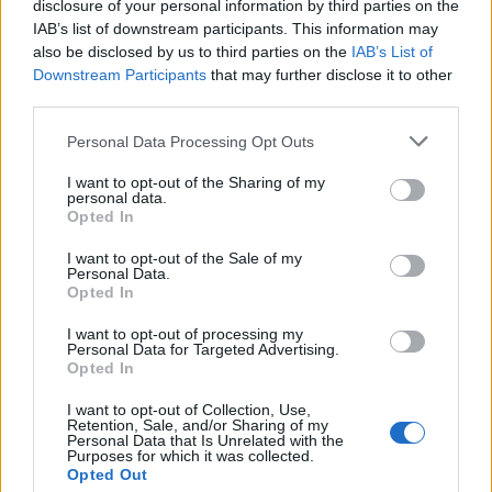
disclosure of your personal information by third parties on the
IAB’s list of downstream participants. This information may
also be disclosed by us to third parties on the
IAB’s List of
Downstream Participants
that may further disclose it to other
third parties.
Personal Data Processing Opt Outs
I want to opt-out of the Sharing of my
personal data.
Opted In
I want to opt-out of the Sale of my
Personal Data.
Opted In
FŐTÉR
I want to opt-out of processing my
A Román Rendőrség azt üzeni,
Personal Data for Targeted Advertising.
Opted In
semmiképpen ne higgyenek a Román
I want to opt-out of Collection, Use,
Rendőrségnek – hírmix
Retention, Sale, and/or Sharing of my
Personal Data that Is Unrelated with the
Purposes for which it was collected.
További híreink: sziklát akart a Dunába robbantani a
Opted Out
hadsereg, egyelőre sikertelenül, az illetékes szerint