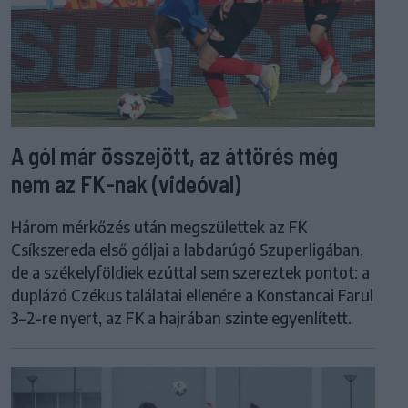
A gól már összejött, az áttörés még
nem az FK-nak (videóval)
Három mérkőzés után megszülettek az FK
Csíkszereda első góljai a labdarúgó Szuperligában,
de a székelyföldiek ezúttal sem szereztek pontot: a
duplázó Czékus találatai ellenére a Konstancai Farul
3–2-re nyert, az FK a hajrában szinte egyenlített.