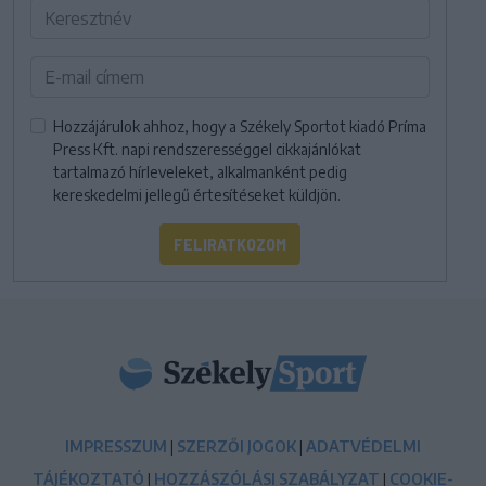
Hozzájárulok ahhoz, hogy a Székely Sportot kiadó Príma
Press Kft. napi rendszerességgel cikkajánlókat
tartalmazó hírleveleket, alkalmanként pedig
kereskedelmi jellegű értesítéseket küldjön.
FELIRATKOZOM
IMPRESSZUM
|
SZERZŐI JOGOK
|
ADATVÉDELMI
TÁJÉKOZTATÓ
|
HOZZÁSZÓLÁSI SZABÁLYZAT
|
COOKIE-