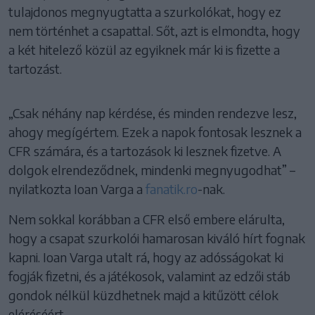
tulajdonos megnyugtatta a szurkolókat, hogy ez
nem történhet a csapattal. Sőt, azt is elmondta, hogy
a két hitelező közül az egyiknek már ki is fizette a
tartozást.
„Csak néhány nap kérdése, és minden rendezve lesz,
ahogy megígértem. Ezek a napok fontosak lesznek a
CFR számára, és a tartozások ki lesznek fizetve. A
dolgok elrendeződnek, mindenki megnyugodhat” –
nyilatkozta Ioan Varga a
fanatik.ro
-nak.
Nem sokkal korábban a CFR első embere elárulta,
hogy a csapat szurkolói hamarosan kiváló hírt fognak
kapni. Ioan Varga utalt rá, hogy az adósságokat ki
fogják fizetni, és a játékosok, valamint az edzői stáb
gondok nélkül küzdhetnek majd a kitűzött célok
eléréséért.