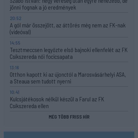
Szabó István: négy vereség után egyre nehezebb, de
jönni fognak a jó eredmények
20:52
A gól már összejött, az áttörés még nem az FK-nak
(videóval)
14:55
Tesztmeccsen legyőzte első bajnoki ellenfelét az FK
Csíkszereda női focicsapata
13:16
Otthon kapott ki az újonctól a Marosvásárhelyi ASA,
a Steaua sem tudott nyerni
10:41
Kulcsjátékosok nélkül készül a Farul az FK
Csíkszereda ellen
MÉG TÖBB FRISS HÍR