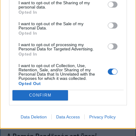
I want to opt-out of the Sharing of my
azonban ezt fokozatosan kivonják a forgalomból,
personal data.
amint az új elektronikus és egyszerű személyi
Opted In
igazolványok országszerte elérhetővé válnak.
I want to opt-out of the Sale of my
Personal Data.
Opted In
I want to opt-out of processing my
Personal Data for Targeted Advertising.
Opted In
I want to opt-out of Collection, Use,
Retention, Sale, and/or Sharing of my
Personal Data that Is Unrelated with the
Purposes for which it was collected.
Opted Out
CONFIRM
Data Deletion
Data Access
Privacy Policy
FŐTÉR