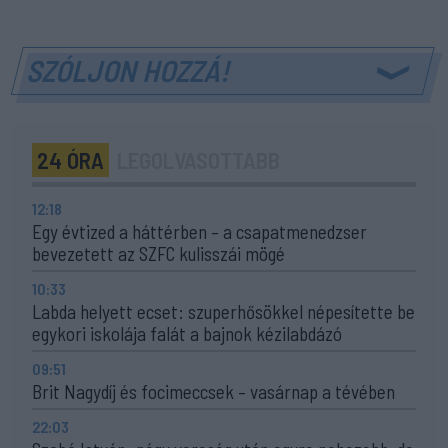
SZÓLJON HOZZÁ!
24 ÓRA
LEGOLVASOTTABB
12:18
Egy évtized a háttérben – a csapatmenedzser
bevezetett az SZFC kulisszái mögé
10:33
Labda helyett ecset: szuperhősökkel népesítette be
egykori iskolája falát a bajnok kézilabdázó
09:51
Brit Nagydíj és focimeccsek – vasárnap a tévében
22:03