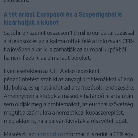
A tét óriási, Európából és a Szuperligából is
kizárhatják a klubot
Sajtóhírek szerint összesen 1,9 millió eurós tartozással
a játékosok és az alkalmazottak felé a Kolozsvári CFR-
t a jövőben akár ki is zárhatják az európai kupákból,
ha nem fizeti ki az elmaradt béreket.
Ilyen esetekben az UEFA első lépésként
pénzbüntetést szab ki az anyagi problémákkal küzdő
klubokra, és új határidőt ad a tartozások rendezésére.
Amennyiben a klubok a második határidő lejárta után
sem oldják meg a problémáikat, az európai szövetség
megtiltja számukra a nemzetközi kupaszereplést,
még akkor is, ha a pályán kivívták a részvétel jogát.
Másrészt, az
iamsport.ro
információi szerint a CFR egy