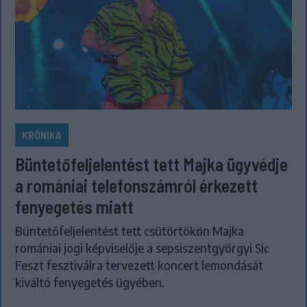
KRÓNIKA
Büntetőfeljelentést tett Majka ügyvédje
a romániai telefonszámról érkezett
fenyegetés miatt
Büntetőfeljelentést tett csütörtökön Majka
romániai jogi képviselője a sepsiszentgyörgyi Sic
Feszt fesztiválra tervezett koncert lemondását
kiváltó fenyegetés ügyében.