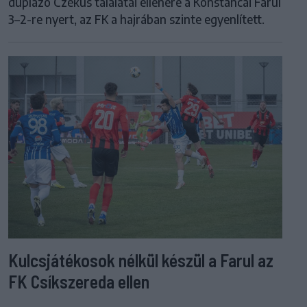
duplázó Czékus találatai ellenére a Konstancai Farul
3–2-re nyert, az FK a hajrában szinte egyenlített.
Kulcsjátékosok nélkül készül a Farul az
FK Csíkszereda ellen