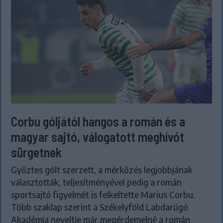
Corbu góljától hangos a román és a
magyar sajtó, válogatott meghívót
sürgetnek
Győztes gólt szerzett, a mérkőzés legjobbjának
választották, teljesítményével pedig a román
sportsajtó figyelmét is felkeltette Marius Corbu.
Több szaklap szerint a Székelyföld Labdarúgó
Akadémia neveltje már megérdemelné a román