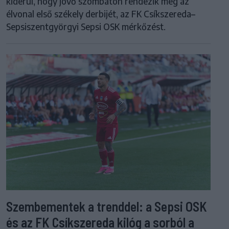
kiderül, hogy jövő szombaton rendezik meg az
élvonal első székely derbijét, az FK Csíkszereda–
Sepsiszentgyörgyi Sepsi OSK mérkőzést.
Szembementek a trenddel: a Sepsi OSK
és az FK Csíkszereda kilóg a sorból a