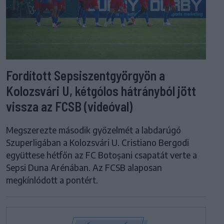
Fordított Sepsiszentgyörgyön a
Kolozsvári U, kétgólos hátrányból jött
vissza az FCSB (videóval)
Megszerezte második győzelmét a labdarúgó
Szuperligában a Kolozsvári U. Cristiano Bergodi
együttese hétfőn az FC Botoșani csapatát verte a
Sepsi Duna Arénában. Az FCSB alaposan
megkínlódott a pontért.