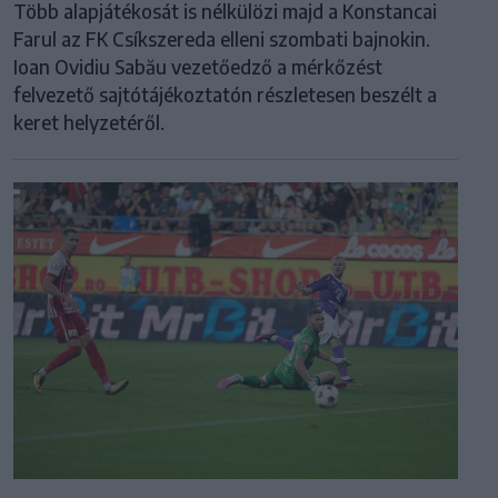
Több alapjátékosát is nélkülözi majd a Konstancai
Farul az FK Csíkszereda elleni szombati bajnokin.
Ioan Ovidiu Sabău vezetőedző a mérkőzést
felvezető sajtótájékoztatón részletesen beszélt a
keret helyzetéről.