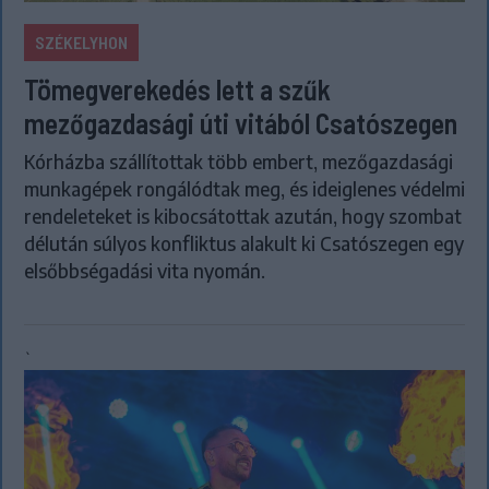
SZÉKELYHON
Tömegverekedés lett a szűk
mezőgazdasági úti vitából Csatószegen
Kórházba szállítottak több embert, mezőgazdasági
munkagépek rongálódtak meg, és ideiglenes védelmi
rendeleteket is kibocsátottak azután, hogy szombat
délután súlyos konfliktus alakult ki Csatószegen egy
elsőbbségadási vita nyomán.
`