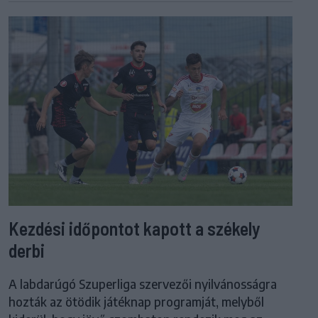
Kezdési időpontot kapott a székely
derbi
A labdarúgó Szuperliga szervezői nyilvánosságra
hozták az ötödik játéknap programját, melyből