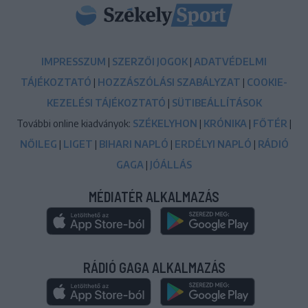
IMPRESSZUM
|
SZERZŐI JOGOK
|
ADATVÉDELMI
TÁJÉKOZTATÓ
|
HOZZÁSZÓLÁSI SZABÁLYZAT
|
COOKIE-
KEZELÉSI TÁJÉKOZTATÓ
|
SÜTIBEÁLLÍTÁSOK
További online kiadványok:
SZÉKELYHON
|
KRÓNIKA
|
FŐTÉR
|
NŐILEG
|
LIGET
|
BIHARI NAPLÓ
|
ERDÉLYI NAPLÓ
|
RÁDIÓ
GAGA
|
JÓÁLLÁS
MÉDIATÉR ALKALMAZÁS
RÁDIÓ GAGA ALKALMAZÁS