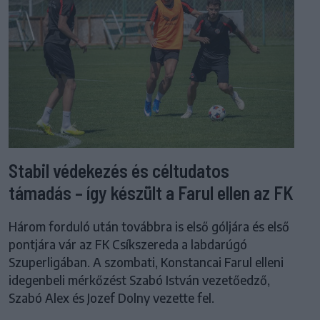
Stabil védekezés és céltudatos
támadás – így készült a Farul ellen az FK
Három forduló után továbbra is első góljára és első
pontjára vár az FK Csíkszereda a labdarúgó
Szuperligában. A szombati, Konstancai Farul elleni
idegenbeli mérkőzést Szabó István vezetőedző,
Szabó Alex és Jozef Dolny vezette fel.