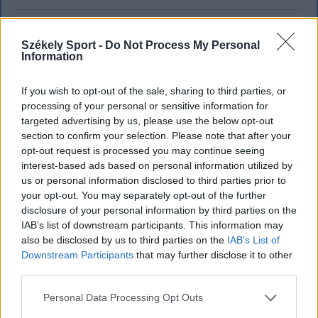
Székely Sport -
Do Not Process My Personal
Information
If you wish to opt-out of the sale, sharing to third parties, or
processing of your personal or sensitive information for
targeted advertising by us, please use the below opt-out
section to confirm your selection. Please note that after your
opt-out request is processed you may continue seeing
interest-based ads based on personal information utilized by
us or personal information disclosed to third parties prior to
your opt-out. You may separately opt-out of the further
disclosure of your personal information by third parties on the
KRÓNIKA
IAB’s list of downstream participants. This information may
also be disclosed by us to third parties on the
IAB’s List of
Meddig használható még a régi
Downstream Participants
that may further disclose it to other
személyi?
third parties.
Sok román állampolgár még mindig az 1997-es
Personal Data Processing Opt Outs
mintára kiállított személyi igazolványt használja,