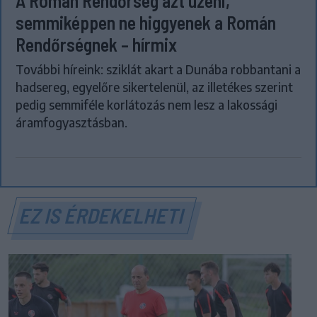
A Román Rendőrség azt üzeni,
semmiképpen ne higgyenek a Román
Rendőrségnek – hírmix
További híreink: sziklát akart a Dunába robbantani a
hadsereg, egyelőre sikertelenül, az illetékes szerint
pedig semmiféle korlátozás nem lesz a lakossági
áramfogyasztásban.
EZ IS ÉRDEKELHETI