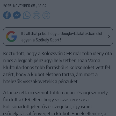
2025. NOVEMBER 05., 18:04
Itt állíthatja be, hogy a Google-találatokban elöl
legyen a Székely Sport!
Köztudott, hogy a Kolozsvári CFR már több idény óta
nincs a legjobb pénzügyi helyzetben. Ioan Varga
klubtulajdonos több forrásból is kölcsönöket vett fel
azért, hogy a klubot életben tartsa, ám most a
hitelezők visszakövetelik a pénzüket.
A lagazzetta.ro szerint több magán- és jogi személy
fordult a CFR ellen, hogy visszaszerezze a
kölcsönadott jelentős összegeket, így ismét
csődeljárással fenyegeti a klubot. Ennek ellenére, a