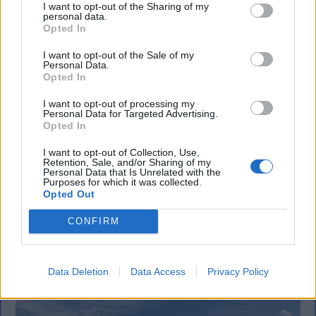
I want to opt-out of the Sharing of my
personal data.
SZÉKELYHON
Opted In
Életveszélyesen megfenyegették
I want to opt-out of the Sale of my
Personal Data.
Majkát, elmarad a sepsiszentgyörgyi
Opted In
koncertje
I want to opt-out of processing my
Personal Data for Targeted Advertising.
Életveszélyes fenyegetést kapott Majka, ezért
Opted In
elmarad a sepsiszentgyörgyi koncertje. Az előadó
I want to opt-out of Collection, Use,
közösségi oldalán azt írta, ismeretlenek azt is
Retention, Sale, and/or Sharing of my
Personal Data that Is Unrelated with the
tudják, hol szállnának meg, kik biztosítanák a
Purposes for which it was collected.
rendezvényt és milyen útvonalon közlekednének
Opted Out
Erdélyben.
CONFIRM
`
Data Deletion
Data Access
Privacy Policy