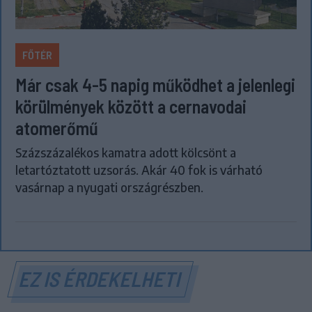
FŐTÉR
Már csak 4-5 napig működhet a jelenlegi
körülmények között a cernavodai
atomerőmű
Százszázalékos kamatra adott kölcsönt a
letartóztatott uzsorás. Akár 40 fok is várható
vasárnap a nyugati országrészben.
EZ IS ÉRDEKELHETI