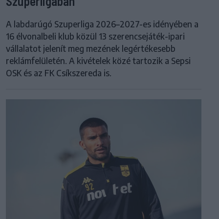
Szuperligában
A labdarúgó Szuperliga 2026–2027-es idényében a
16 élvonalbeli klub közül 13 szerencsejáték-ipari
vállalatot jelenít meg mezének legértékesebb
reklámfelületén. A kivételek közé tartozik a Sepsi
OSK és az FK Csíkszereda is.