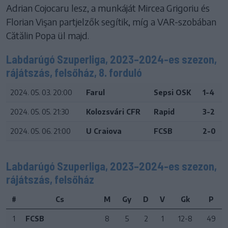
Adrian Cojocaru lesz, a munkáját Mircea Grigoriu és
Florian Vişan partjelzők segítik, míg a VAR-szobában
Cătălin Popa ül majd.
Labdarúgó Szuperliga, 2023–2024-es szezon,
rájátszás, felsőház, 8. forduló
2024. 05. 03. 20:00
Farul
Sepsi OSK
1-4
2024. 05. 05. 21:30
Kolozsvári CFR
Rapid
3-2
2024. 05. 06. 21:00
U Craiova
FCSB
2-0
Labdarúgó Szuperliga, 2023–2024-es szezon,
rájátszás, felsőház
#
Cs
M
Gy
D
V
Gk
P
1
FCSB
8
5
2
1
12-8
49