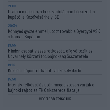
21:08
Drámai meccsen, a hosszabbításban búcsúzott a
kupától a Kézdivásárhelyi SE
20:34
Könnyed győzelemmel jutott tovább a Gyergyói VSK
a Román Kupában
19:55
Minden csapat visszaíratkozott, alig változik az
Udvarhely körzeti focibajnokság összetétele
19:16
Kezdési időpontot kapott a székely derbi
15:50
Intenzív felkészülés után magabiztosan várják a
bajnoki rajtot az FK Csíkszereda fiataljai
MÉG TÖBB FRISS HÍR