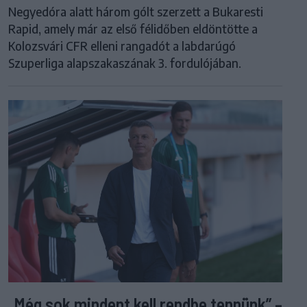
Negyedóra alatt három gólt szerzett a Bukaresti
Rapid, amely már az első félidőben eldöntötte a
Kolozsvári CFR elleni rangadót a labdarúgó
Szuperliga alapszakaszának 3. fordulójában.
„Még sok mindent kell rendbe tennünk” –