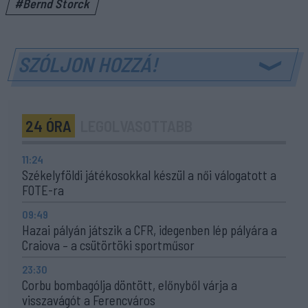
#Bernd Storck
SZÓLJON HOZZÁ!
24 ÓRA
LEGOLVASOTTABB
11:24
Székelyföldi játékosokkal készül a női válogatott a
FOTE-ra
09:49
Hazai pályán játszik a CFR, idegenben lép pályára a
Craiova – a csütörtöki sportműsor
23:30
Corbu bombagólja döntött, előnyből várja a
visszavágót a Ferencváros