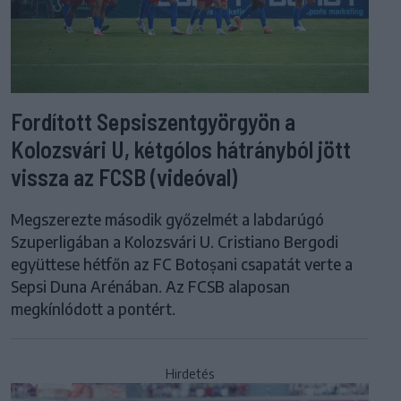
Fordított Sepsiszentgyörgyön a
Kolozsvári U, kétgólos hátrányból jött
vissza az FCSB (videóval)
Megszerezte második győzelmét a labdarúgó
Szuperligában a Kolozsvári U. Cristiano Bergodi
együttese hétfőn az FC Botoșani csapatát verte a
Sepsi Duna Arénában. Az FCSB alaposan
megkínlódott a pontért.
Hirdetés