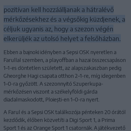
pozitívan kell hozzáálljanak a hátralévő
mérkőzésekhez és a végsőkig küzdjenek, a
céljuk ugyanis az, hogy a szezon végén
elkerüljék az utolsó helyet a felsőházban.
Ebben a bajnoki idényben a Sepsi OSK nyeretlen a
Farullal szemben, a playoffban a hazai összecsapáson
1–1-es döntetlen született, az alapszakaszban pedig
Gheorghe Hagi csapata otthon 2–1-re, míg idegenben
1–0-ra győzött. A szezonnyitó Szuperkupa-
mérkőzésen viszont a székelyföldi gárda
diadalmaskodott, Ploiești-en 1–0-ra nyert.
A Farul és a Sepsi OSK találkozója pénteken 20 órától
kezdődik, élőben közvetíti a Digi Sport 1, a Prima
Sport 1 és az Orange Sport 1 csatornák. A játékvezető