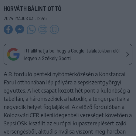
HORVÁTH BÁLINT OTTÓ
2024. MÁJUS 03., 12:45
Itt állíthatja be, hogy a Google-találatokban elöl
legyen a Székely Sport!
A 8. forduló pénteki nyitómérkőzésén a Konstancai
Farul otthonában lép pályára a sepsiszentgyörgyi
együttes. A két csapat között hét pont a különbség a
tabellán, a háromszékiek a hatodik, a tengerpartiak a
negyedik helyet foglalják el. Az előző fordulóban a
Kolozsvári CFR elleni idegenbeli vereséget követően a
Sepsi OSK kiszállt az európai kupaszereplésért zajló
versengésből, aktuális riválisa viszont még harcban