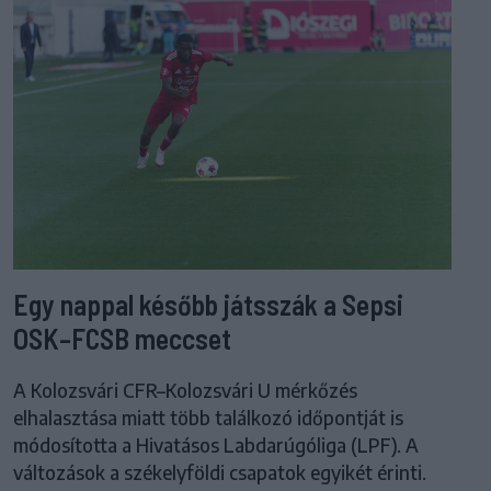
Egy nappal később játsszák a Sepsi
OSK–FCSB meccset
A Kolozsvári CFR–Kolozsvári U mérkőzés
elhalasztása miatt több találkozó időpontját is
módosította a Hivatásos Labdarúgóliga (LPF). A
változások a székelyföldi csapatok egyikét érinti.