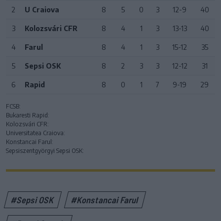
2
U Craiova
8
5
0
3
12-9
40
3
Kolozsvári CFR
8
4
1
3
13-13
40
4
Farul
8
4
1
3
15-12
35
5
Sepsi OSK
8
2
3
3
12-12
31
6
Rapid
8
0
1
7
9-19
29
FCSB:
Bukaresti Rapid:
Kolozsvári CFR:
Universitatea Craiova:
Konstancai Farul:
Sepsiszentgyörgyi Sepsi OSK:
#Sepsi OSK
#Konstancai Farul