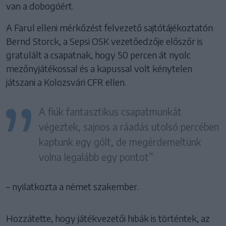
van a dobogóért.
A Farul elleni mérkőzést felvezető sajtótájékoztatón
Bernd Storck, a Sepsi OSK vezetőedzője előszőr is
gratulált a csapatnak, hogy 50 percen át nyolc
mezőnyjátékossal és a kapussal volt kénytelen
játszani a Kolozsvári CFR ellen.
A fiúk fantasztikus csapatmunkát
végeztek, sajnos a ráadás utolsó percében
kaptunk egy gólt, de megérdemeltünk
volna legalább egy pontot”
– nyilatkozta a német szakember.
Hozzátette, hogy játékvezetői hibák is történtek, az