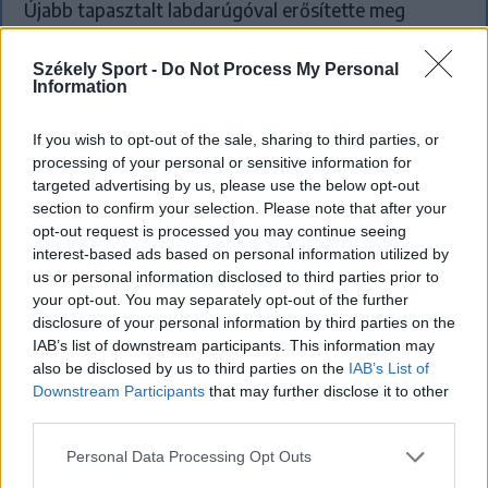
Újabb tapasztalt labdarúgóval erősítette meg
keretét a Sepsi OSK. A háromszéki klub a 34 éves
Lindsay Rose-t szerződtette, aki korábban többek
Székely Sport -
Do Not Process My Personal
Information
között az Olympique Lyon és a Legia Warszawa
színeiben is futballozott.
If you wish to opt-out of the sale, sharing to third parties, or
processing of your personal or sensitive information for
targeted advertising by us, please use the below opt-out
section to confirm your selection. Please note that after your
opt-out request is processed you may continue seeing
interest-based ads based on personal information utilized by
us or personal information disclosed to third parties prior to
your opt-out. You may separately opt-out of the further
disclosure of your personal information by third parties on the
IAB’s list of downstream participants. This information may
also be disclosed by us to third parties on the
IAB’s List of
Downstream Participants
that may further disclose it to other
third parties.
Personal Data Processing Opt Outs