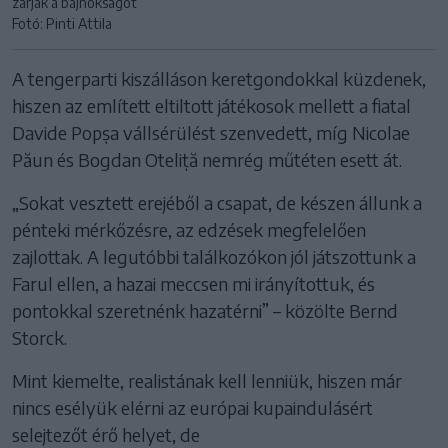
zárják a bajnokságot
Fotó: Pinti Attila
A tengerparti kiszálláson keretgondokkal küzdenek,
hiszen az említett eltiltott játékosok mellett a fiatal
Davide Popșa vállsérülést szenvedett, míg Nicolae
Păun és Bogdan Oteliță nemrég műtéten esett át.
„Sokat vesztett erejéből a csapat, de készen állunk a
pénteki mérkőzésre, az edzések megfelelően
zajlottak. A legutóbbi találkozókon jól játszottunk a
Farul ellen, a hazai meccsen mi irányítottuk, és
pontokkal szeretnénk hazatérni” – közölte Bernd
Storck.
Mint kiemelte, realistának kell lenniük, hiszen már
nincs esélyük elérni az európai kupaindulásért
selejtezőt érő helyet, de