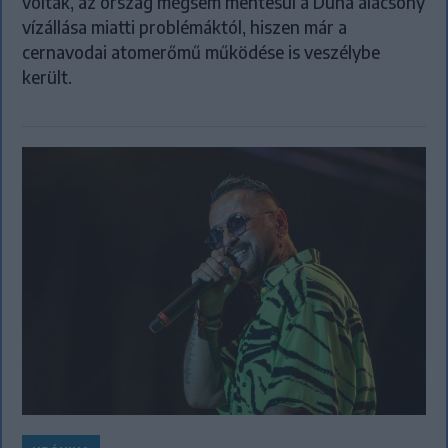
voltak, az ország mégsem mentesül a Duna alacsony
vízállása miatti problémáktól, hiszen már a
cernavodai atomerőmű működése is veszélybe
került.