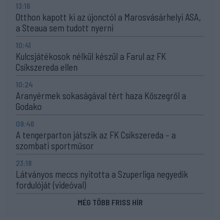
13:16
Otthon kapott ki az újonctól a Marosvásárhelyi ASA,
a Steaua sem tudott nyerni
10:41
Kulcsjátékosok nélkül készül a Farul az FK
Csíkszereda ellen
10:24
Aranyérmek sokaságával tért haza Kőszegről a
Godako
09:46
A tengerparton játszik az FK Csíkszereda – a
szombati sportműsor
23:18
Látványos meccs nyitotta a Szuperliga negyedik
fordulóját (videóval)
MÉG TÖBB FRISS HÍR