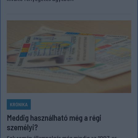
KRÓNIKA
Meddig használható még a régi
személyi?
Sok román állampolgár még mindig az 1997-es