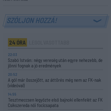
SZÓLJON HOZZÁ!
24 ÓRA
LEGOLVASOTTABB
22:03
Szabó István: négy vereség után egyre nehezebb, de
jönni fognak a jó eredmények
20:52
A gól már összejött, az áttörés még nem az FK-nak
(videóval)
14:55
Tesztmeccsen legyőzte első bajnoki ellenfelét az FK
Csíkszereda női focicsapata