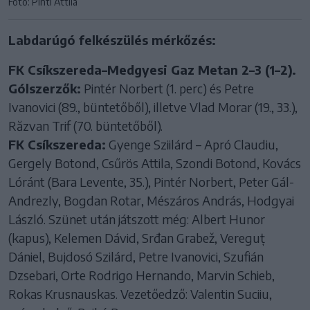
Fotó: Pinti Attila
Labdarúgó felkészülés mérkőzés:
FK Csíkszereda–Medgyesi Gaz Metan 2–3 (1–2).
Gólszerzők:
Pintér Norbert (1. perc) és Petre
Ivanovici (89., büntetőből), illetve Vlad Morar (19., 33.),
Răzvan Trif (70. büntetőből).
FK Csíkszereda:
Gyenge Sziilárd – Apró Claudiu,
Gergely Botond, Csűrös Attila, Szondi Botond, Kovács
Lóránt (Bara Levente, 35.), Pintér Norbert, Peter Gál-
Andrezly, Bogdan Rotar, Mészáros András, Hodgyai
László. Szünet után játszott még: Albert Hunor
(kapus), Kelemen Dávid, Srđan Grabež, Vereguț
Dániel, Bujdosó Szilárd, Petre Ivanovici, Szufián
Dzsebari, Orte Rodrigo Hernando, Marvin Schieb,
Rokas Krusnauskas. Vezetőedző: Valentin Suciiu,