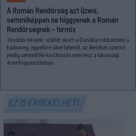
A Román Rendőrség azt üzeni,
semmiképpen ne higgyenek a Román
Rendőrségnek – hírmix
További híreink: sziklát akart a Dunába robbantani a
hadsereg, egyelőre sikertelenül, az illetékes szerint
pedig semmiféle korlátozás nem lesz a lakossági
áramfogyasztásban.
EZ IS ÉRDEKELHETI