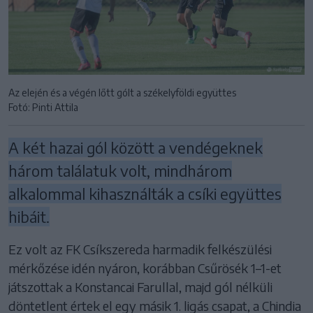
Az elején és a végén lőtt gólt a székelyföldi együttes
Fotó: Pinti Attila
A két hazai gól között a vendégeknek
három találatuk volt, mindhárom
alkalommal kihasználták a csíki együttes
hibáit.
Ez volt az FK Csíkszereda harmadik felkészülési
mérkőzése idén nyáron, korábban Csűrösék 1–1-et
játszottak a Konstancai Farullal, majd gól nélküli
döntetlent értek el egy másik 1. ligás csapat, a Chindia