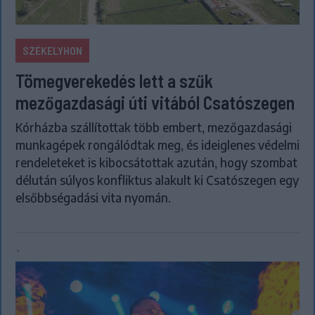
SZÉKELYHON
Tömegverekedés lett a szűk
mezőgazdasági úti vitából Csatószegen
Kórházba szállítottak több embert, mezőgazdasági
munkagépek rongálódtak meg, és ideiglenes védelmi
rendeleteket is kibocsátottak azután, hogy szombat
délután súlyos konfliktus alakult ki Csatószegen egy
elsőbbségadási vita nyomán.
`