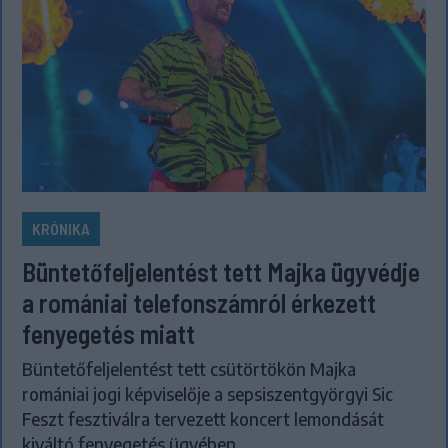
KRÓNIKA
Büntetőfeljelentést tett Majka ügyvédje
a romániai telefonszámról érkezett
fenyegetés miatt
Büntetőfeljelentést tett csütörtökön Majka
romániai jogi képviselője a sepsiszentgyörgyi Sic
Feszt fesztiválra tervezett koncert lemondását
kiváltó fenyegetés ügyében.