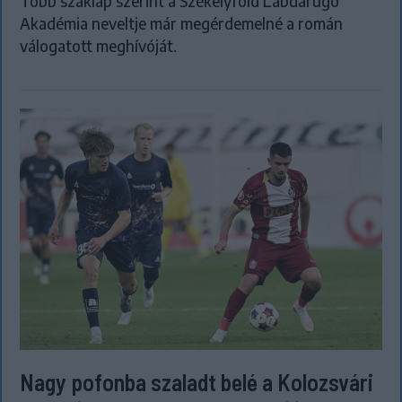
Több szaklap szerint a Székelyföld Labdarúgó
Akadémia neveltje már megérdemelné a román
válogatott meghívóját.
Nagy pofonba szaladt belé a Kolozsvári