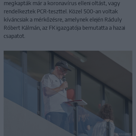
megkapták már a koronavírus elleni oltást, vagy
rendelkeztek PCR-teszttel. Közel 500-an voltak
kíváncsiak a mérkőzésre, amelynek elején Ráduly
Róbert Kálmán, az FK igazgatója bemutatta a hazai
csapatot.