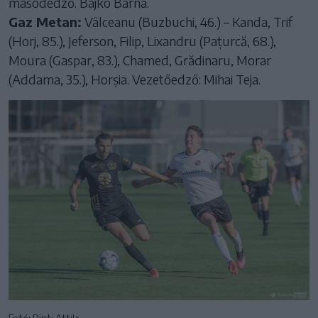
másodedző. Bajkó Barna.
Gaz Metan:
Vâlceanu (Buzbuchi, 46.) – Kanda, Trif
(Horj, 85.), Jeferson, Filip, Lixandru (Pațurcă, 68.),
Moura (Gaspar, 83.), Chamed, Grădinaru, Morar
(Addama, 35.), Horșia. Vezetőedző: Mihai Teja.