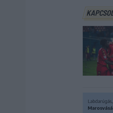
KAPCSO
Labdarúgás, 
Marosvásár