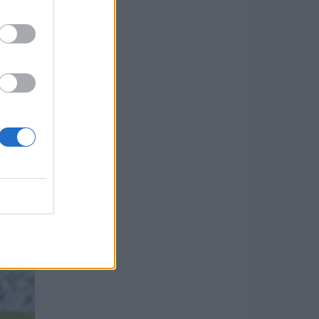
fele.
k