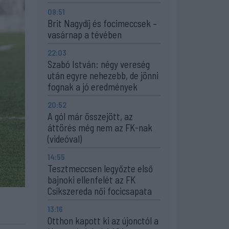
09:51
Brit Nagydíj és focimeccsek –
vasárnap a tévében
22:03
Szabó István: négy vereség
után egyre nehezebb, de jönni
fognak a jó eredmények
20:52
A gól már összejött, az
áttörés még nem az FK-nak
(videóval)
14:55
Tesztmeccsen legyőzte első
bajnoki ellenfelét az FK
Csíkszereda női focicsapata
13:16
Otthon kapott ki az újonctól a