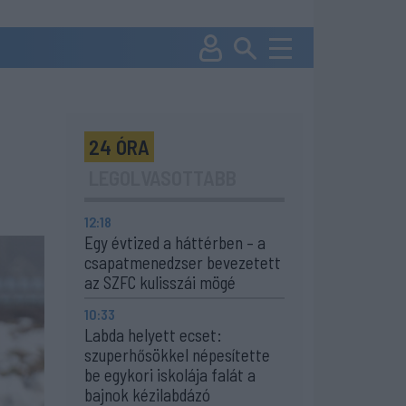
24 ÓRA
LEGOLVASOTTABB
12:18
Egy évtized a háttérben – a
csapatmenedzser bevezetett
az SZFC kulisszái mögé
10:33
Labda helyett ecset:
szuperhősökkel népesítette
be egykori iskolája falát a
bajnok kézilabdázó