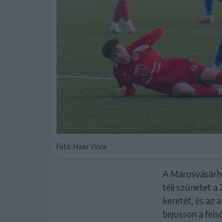
Fotó: Haáz Vince
A Marosvásárhe
téli szünetet a 
keretét, és az 
bejusson a fels