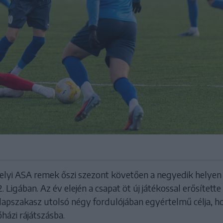
lyi ASA remek őszi szezont követően a negyedik helyen t
2. Ligában. Az év elején a csapat öt új játékossal erősített
alapszakasz utolsó négy fordulójában egyértelmű célja, h
őházi rájátszásba.