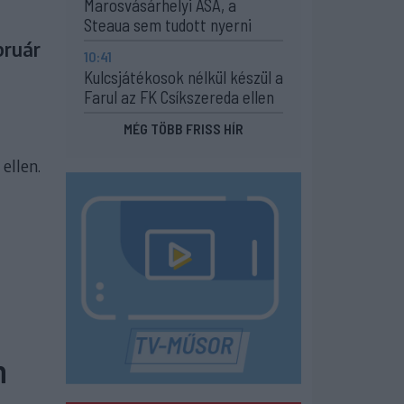
Marosvásárhelyi ASA, a
Steaua sem tudott nyerni
bruár
10:41
Kulcsjátékosok nélkül készül a
Farul az FK Csíkszereda ellen
MÉG TÖBB FRISS HÍR
ellen.
n