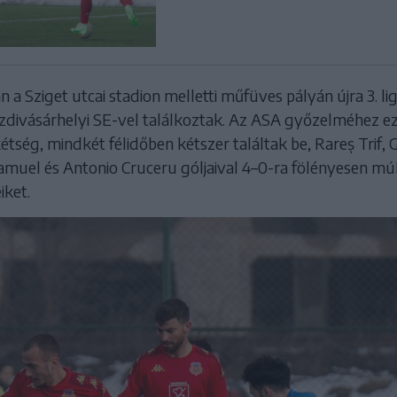
 a Sziget utcai stadion melletti műfüves pályán újra 3. li
Kézdivásárhelyi SE-vel találkoztak. Az ASA győzelméhez e
étség, mindkét félidőben kétszer találtak be, Rareș Trif,
amuel és Antonio Cruceru góljaival 4–0-ra fölényesen mú
iket.