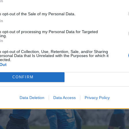
In
ályán, amikor a másodosztályú Sellenberki SK lesz az ellen
o opt-out of the Sale of my Personal Data.
ebruár 3. és 13. között törökországi edzőtáborban veszne
In
ntén több felkészülési találkozó szerepel a programban.
 szögeztek le, az ukrán élvonalban érdekelt Epicentr
to opt-out of processing my Personal Data for Targeted
ing.
ájával találkoznak Antalyában.
In
o opt-out of Collection, Use, Retention, Sale, and/or Sharing
ersonal Data that Is Unrelated with the Purposes for which it
lected.
Out
CONFIRM
Data Deletion
Data Access
Privacy Policy