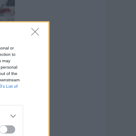
sonal or
ection to
ou may
 personal
out of the
 downstream
B’s List of