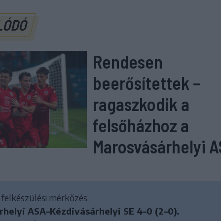
LÓDÓ
Rendesen
beerősítettek –
ragaszkodik a
felsőházhoz a
Marosvásárhelyi 
felkészülési mérkőzés:
helyi ASA–Kézdivásárhelyi SE 4–0 (2–0).