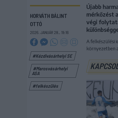
Újabb harma
mérkőzést a
HORVÁTH BÁLINT
végi folyta
OTTÓ
különbségge
2026. JANUÁR 28., 19:16
A felkészülési
környezetben a
#Kézdivásárhelyi SE
KAPCSO
#Marosvásárhelyi
ASA
#felkészülés