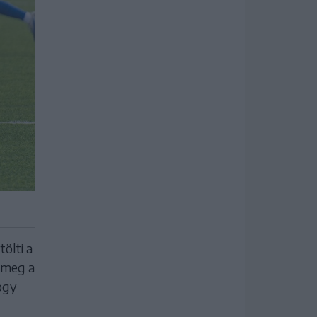
ölti a
e meg a
ogy