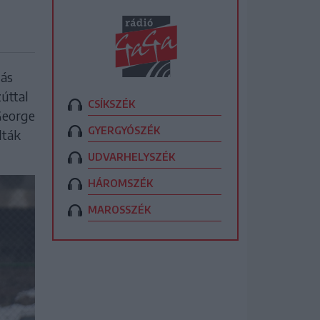
gás
zúttal
CSÍKSZÉK
 George
GYERGYÓSZÉK
lták
UDVARHELYSZÉK
HÁROMSZÉK
MAROSSZÉK