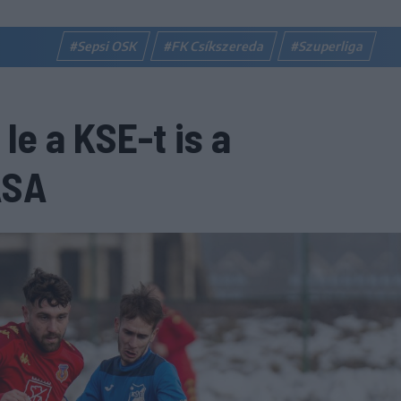
#Sepsi OSK
#FK Csíkszereda
#Szuperliga
le a KSE-t is a
ASA