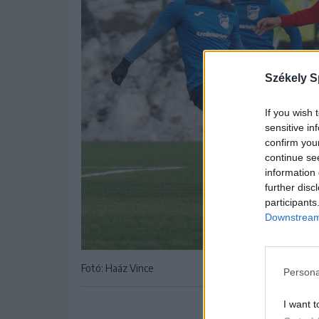
Székely S
If you wish 
sensitive in
confirm you
continue se
information 
further disc
participants
Downstream 
Fotó: Haáz Vince
Persona
I want t
Eusebiu Tudor