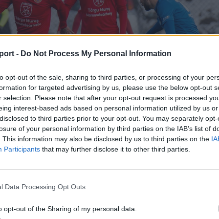
port -
Do Not Process My Personal Information
to opt-out of the sale, sharing to third parties, or processing of your per
formation for targeted advertising by us, please use the below opt-out s
r selection. Please note that after your opt-out request is processed y
eing interest-based ads based on personal information utilized by us or
disclosed to third parties prior to your opt-out. You may separately opt-
losure of your personal information by third parties on the IAB’s list of
. This information may also be disclosed by us to third parties on the
IA
Participants
that may further disclose it to other third parties.
l Data Processing Opt Outs
o opt-out of the Sharing of my personal data.
 vezetőedző együttese szombaton újabb edzőmérkőzést