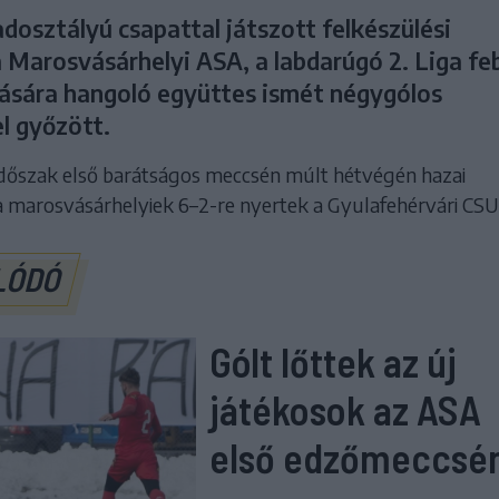
dosztályú csapattal játszott felkészülési
 Marosvásárhelyi ASA, a labdarúgó 2. Liga fe
tására hangoló együttes ismét négygólos
l győzött.
 időszak első barátságos meccsén múlt hétvégén hazai
 marosvásárhelyiek 6–2-re nyertek a Gyulafehérvári CSU 
LÓDÓ
Gólt lőttek az új
játékosok az ASA
első edzőmeccsé