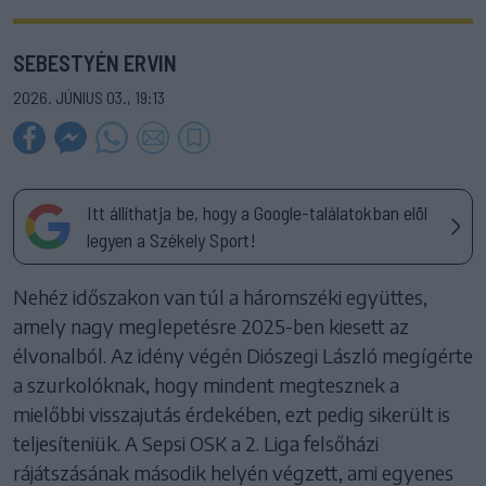
SEBESTYÉN ERVIN
2026. JÚNIUS 03., 19:13
Itt állíthatja be, hogy a Google-találatokban elöl
legyen a Székely Sport!
Nehéz időszakon van túl a háromszéki együttes,
amely nagy meglepetésre 2025-ben kiesett az
élvonalból. Az idény végén Diószegi László megígérte
a szurkolóknak, hogy mindent megtesznek a
mielőbbi visszajutás érdekében, ezt pedig sikerült is
teljesíteniük. A Sepsi OSK a 2. Liga felsőházi
rájátszásának második helyén végzett, ami egyenes