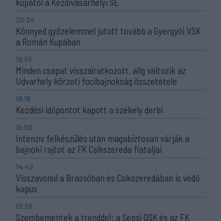
kupától a Kézdivásárhelyi SE
20:34
Könnyed győzelemmel jutott tovább a Gyergyói VSK
a Román Kupában
19:55
Minden csapat visszaíratkozott, alig változik az
Udvarhely körzeti focibajnokság összetétele
19:16
Kezdési időpontot kapott a székely derbi
15:50
Intenzív felkészülés után magabiztosan várják a
bajnoki rajtot az FK Csíkszereda fiataljai
14:42
Visszavonul a Brassóban és Csíkszeredában is védő
kapus
13:39
Szembementek a trenddel: a Sepsi OSK és az FK