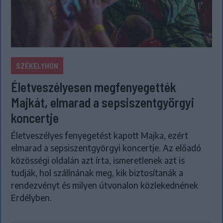
SZÉKELYHON
Életveszélyesen megfenyegették
Majkát, elmarad a sepsiszentgyörgyi
koncertje
Életveszélyes fenyegetést kapott Majka, ezért
elmarad a sepsiszentgyörgyi koncertje. Az előadó
közösségi oldalán azt írta, ismeretlenek azt is
tudják, hol szállnának meg, kik biztosítanák a
rendezvényt és milyen útvonalon közlekednének
Erdélyben.