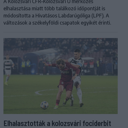
A Kolozsvári CFR–Kolozsvári U mérkőzés
elhalasztása miatt több találkozó időpontját is
módosította a Hivatásos Labdarúgóliga (LPF). A
változások a székelyföldi csapatok egyikét érinti.
Elhalasztották a kolozsvári fociderbit