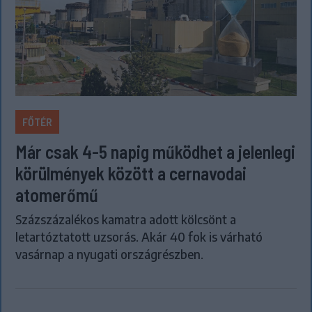
FŐTÉR
Már csak 4-5 napig működhet a jelenlegi
körülmények között a cernavodai
atomerőmű
Százszázalékos kamatra adott kölcsönt a
letartóztatott uzsorás. Akár 40 fok is várható
vasárnap a nyugati országrészben.