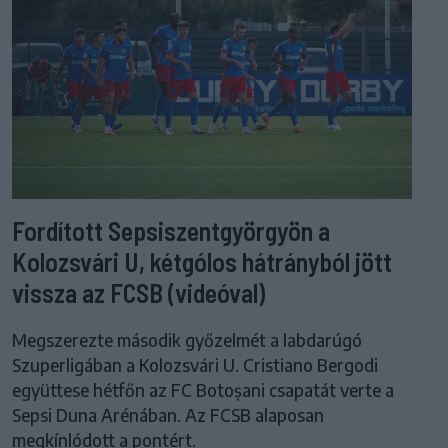
Fordított Sepsiszentgyörgyön a
Kolozsvári U, kétgólos hátrányból jött
vissza az FCSB (videóval)
Megszerezte második győzelmét a labdarúgó
Szuperligában a Kolozsvári U. Cristiano Bergodi
együttese hétfőn az FC Botoșani csapatát verte a
Sepsi Duna Arénában. Az FCSB alaposan
megkínlódott a pontért.