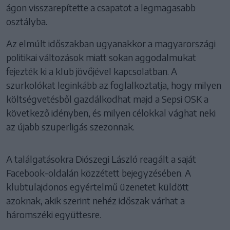
ágon visszarepítette a csapatot a legmagasabb
osztályba.
Az elmúlt időszakban ugyanakkor a magyarországi
politikai változások miatt sokan aggodalmukat
fejezték ki a klub jövőjével kapcsolatban. A
szurkolókat leginkább az foglalkoztatja, hogy milyen
költségvetésből gazdálkodhat majd a Sepsi OSK a
következő idényben, és milyen célokkal vághat neki
az újabb szuperligás szezonnak.
A találgatásokra Diószegi László reagált a saját
Facebook-oldalán közzétett bejegyzésében. A
klubtulajdonos egyértelmű üzenetet küldött
azoknak, akik szerint nehéz időszak várhat a
háromszéki együttesre.