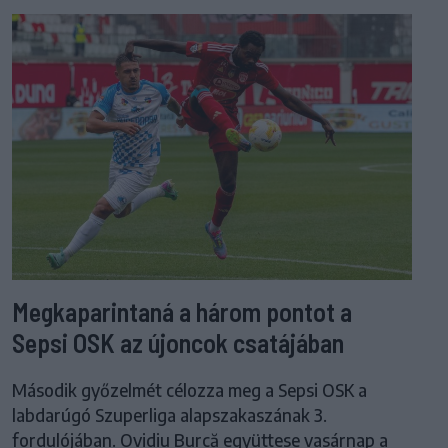
Megkaparintaná a három pontot a
Sepsi OSK az újoncok csatájában
Második győzelmét célozza meg a Sepsi OSK a
labdarúgó Szuperliga alapszakaszának 3.
fordulójában. Ovidiu Burcă együttese vasárnap a