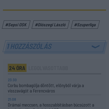
#Sepsi OSK
#Diószegi László
#Szuperliga
1 HOZZÁSZÓLÁS
24 ÓRA
LEGOLVASOTTABB
23:30
Corbu bombagólja döntött, előnyből várja a
visszavágót a Ferencváros
21:08
Drámai meccsen, a hosszabbításban búcsúzott a