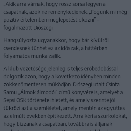
„Akik arra várnak, hogy rossz sorsa legyen a
csapatnak, azok ne reménykedjenek. „Fogunk mi még
pozitív értelemben meglepetést okozni” –
fogalmazott Diószegi.
Hangsúlyozta ugyanakkor, hogy bár kívülről
csendesnek tűnhet ez az időszak, a háttérben
folyamatos munka zajlik.
A klub vezetősége jelenleg is teljes erőbedobással
dolgozik azon, hogy a következő idényben minden
zökkenőmentesen működjön. Diószegi utalt Csinta
Samu „Álmok álmodói” című könyvére is, amelyet a
Sepsi OSK története ihletett, és amely szerinte jól
tükrözi azt a szemléletet, amely mentén az együttes
az elmúlt években építkezett. Arra kéri a szurkolókat,
hogy bízzanak a csapatban, továbbra is álljanak