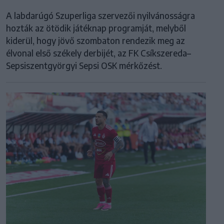
A labdarúgó Szuperliga szervezői nyilvánosságra
hozták az ötödik játéknap programját, melyből
kiderül, hogy jövő szombaton rendezik meg az
élvonal első székely derbijét, az FK Csíkszereda–
Sepsiszentgyörgyi Sepsi OSK mérkőzést.