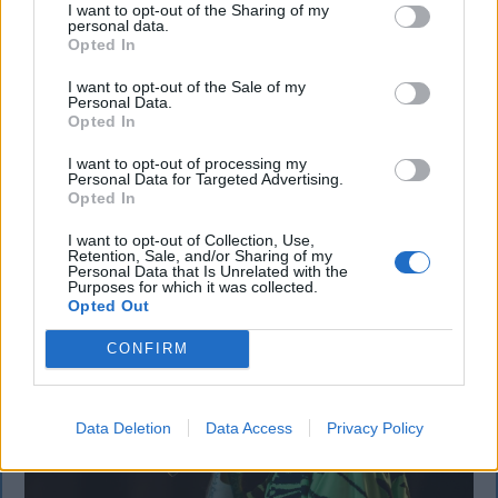
vízállása, ha az elmúlt hetekben heves
I want to opt-out of the Sharing of my
personal data.
esőzések voltak?
Opted In
Romániában az elmúlt hetekben heves esőzések
I want to opt-out of the Sale of my
Personal Data.
voltak, az ország mégsem mentesül a Duna alacsony
Opted In
vízállása miatti problémáktól, hiszen már a
cernavodai atomerőmű működése is veszélybe
I want to opt-out of processing my
Personal Data for Targeted Advertising.
került.
Opted In
I want to opt-out of Collection, Use,
Retention, Sale, and/or Sharing of my
Personal Data that Is Unrelated with the
Purposes for which it was collected.
Opted Out
CONFIRM
Data Deletion
Data Access
Privacy Policy