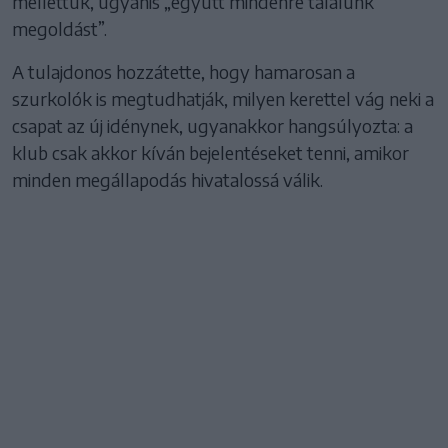
mellettük, ugyanis „együtt mindenre találunk
megoldást”.
A tulajdonos hozzátette, hogy hamarosan a
szurkolók is megtudhatják, milyen kerettel vág neki a
csapat az új idénynek, ugyanakkor hangsúlyozta: a
klub csak akkor kíván bejelentéseket tenni, amikor
minden megállapodás hivatalossá válik.