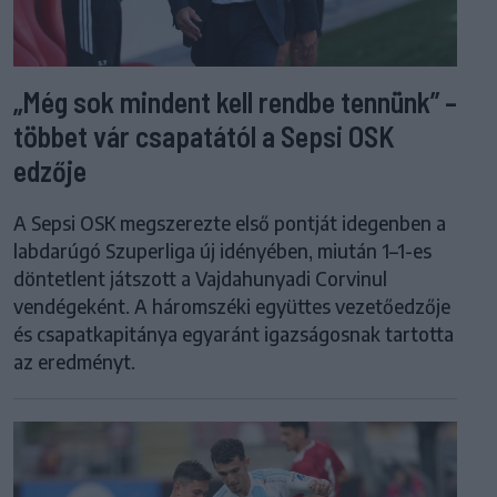
„Még sok mindent kell rendbe tennünk” –
többet vár csapatától a Sepsi OSK
edzője
A Sepsi OSK megszerezte első pontját idegenben a
labdarúgó Szuperliga új idényében, miután 1–1-es
döntetlent játszott a Vajdahunyadi Corvinul
vendégeként. A háromszéki együttes vezetőedzője
és csapatkapitánya egyaránt igazságosnak tartotta
az eredményt.