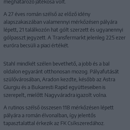
meghatározó játékosa volt.
A 27 éves román szélső az előző idény
alapszakaszában valamennyi mérkőzésen pályára
lépett, 21 találkozón hat gólt szerzett és ugyanennyi
gólpasszt jegyzett. A Transfermarkt jelenleg 225 ezer
euróra becsüli a piaci értékét.
Stahl mindkét szélen bevethető, a jobb és a bal
oldalon egyaránt otthonosan mozog. Pályafutását
szülővárosában, Aradon kezdte, később az Astra
Giurgiu és a Bukaresti Rapid együtteseiben is
szerepelt, mielőtt Nagyváradra igazolt volna.
A rutinos szélső összesen 118 mérkőzésen lépett
pályára a román élvonalban, így jelentős
tapasztalattal érkezik az FK Csíkszeredához.