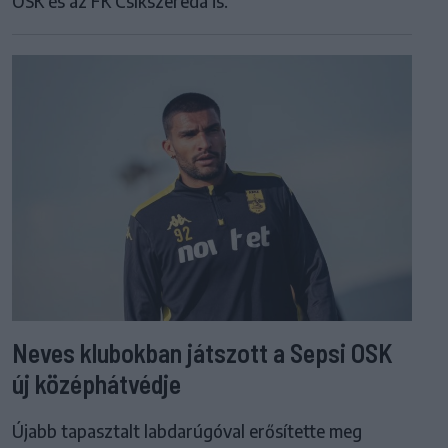
OSK és az FK Csíkszereda is.
Neves klubokban játszott a Sepsi OSK
új középhátvédje
Újabb tapasztalt labdarúgóval erősítette meg