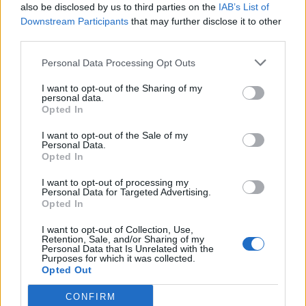
also be disclosed by us to third parties on the
IAB’s List of
Downstream Participants
that may further disclose it to other
third parties.
FŐTÉR
Personal Data Processing Opt Outs
Már csak 4-5 napig működhet a jelenlegi
I want to opt-out of the Sharing of my
körülmények között a cernavodai
personal data.
Opted In
atomerőmű
I want to opt-out of the Sale of my
Százszázalékos kamatra adott kölcsönt a
Personal Data.
Opted In
letartóztatott uzsorás. Akár 40 fok is várható
vasárnap a nyugati országrészben.
I want to opt-out of processing my
Personal Data for Targeted Advertising.
Opted In
I want to opt-out of Collection, Use,
Retention, Sale, and/or Sharing of my
Personal Data that Is Unrelated with the
Purposes for which it was collected.
EZ IS ÉRDEKELHETI
Opted Out
CONFIRM