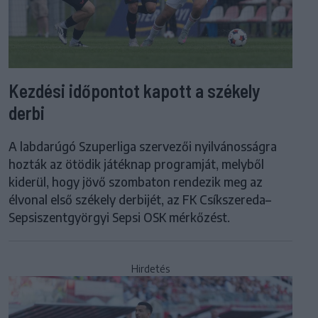
Kezdési időpontot kapott a székely
derbi
A labdarúgó Szuperliga szervezői nyilvánosságra
hozták az ötödik játéknap programját, melyből
kiderül, hogy jövő szombaton rendezik meg az
élvonal első székely derbijét, az FK Csíkszereda–
Sepsiszentgyörgyi Sepsi OSK mérkőzést.
Hirdetés