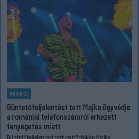
KRÓNIKA
Büntetőfeljelentést tett Majka ügyvédje
a romániai telefonszámról érkezett
fenyegetés miatt
Büntetőfeljelentést tett csütörtökön Majka