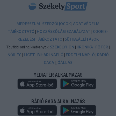
IMPRESSZUM
|
SZERZŐI JOGOK
|
ADATVÉDELMI
TÁJÉKOZTATÓ
|
HOZZÁSZÓLÁSI SZABÁLYZAT
|
COOKIE-
KEZELÉSI TÁJÉKOZTATÓ
|
SÜTIBEÁLLÍTÁSOK
További online kiadványok:
SZÉKELYHON
|
KRÓNIKA
|
FŐTÉR
|
NŐILEG
|
LIGET
|
BIHARI NAPLÓ
|
ERDÉLYI NAPLÓ
|
RÁDIÓ
GAGA
|
JÓÁLLÁS
MÉDIATÉR ALKALMAZÁS
RÁDIÓ GAGA ALKALMAZÁS