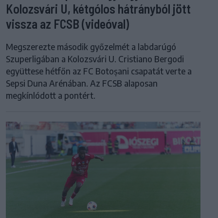
Kolozsvári U, kétgólos hátrányból jött
vissza az FCSB (videóval)
Megszerezte második győzelmét a labdarúgó
Szuperligában a Kolozsvári U. Cristiano Bergodi
együttese hétfőn az FC Botoșani csapatát verte a
Sepsi Duna Arénában. Az FCSB alaposan
megkínlódott a pontért.