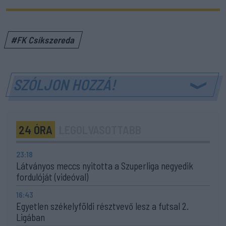
#FK Csíkszereda
SZÓLJON HOZZÁ!
24 ÓRA
LEGOLVASOTTABB
23:18
Látványos meccs nyitotta a Szuperliga negyedik
fordulóját (videóval)
16:43
Egyetlen székelyföldi résztvevő lesz a futsal 2.
Ligában