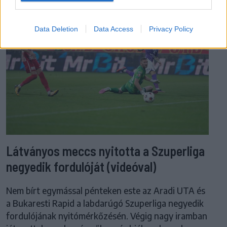
Data Deletion
Data Access
Privacy Policy
Látványos meccs nyitotta a Szuperliga
negyedik fordulóját (videóval)
Nem bírt egymással pénteken este az Aradi UTA és
a Bukaresti Rapid a labdarúgó Szuperliga negyedik
fordulójának nyitómérkőzésén. Végig nagy iramban