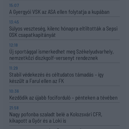
15:07
A Gyergyói VSK az ASA ellen folytatja a kupában
13:45
Súlyos veszteség, kilenc hónapra eltiltották a Sepsi
OSK csapatkapitányát
12:18
Új sportággal ismerkedhet meg Székelyudvarhely,
nemzetközi diszkgolf-versenyt rendeznek
11:29
Stabil védekezés és céltudatos támadás – így
készült a Farul ellen az FK
10:36
Kezdődik az újabb fociforduló – pénteken a tévében
21:58
Nagy pofonba szaladt belé a Kolozsvári CFR,
kikapott a Győr és a Loki is