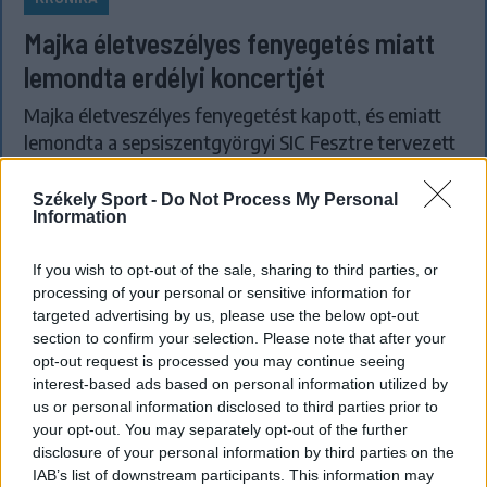
Majka életveszélyes fenyegetés miatt
lemondta erdélyi koncertjét
Majka életveszélyes fenyegetést kapott, és emiatt
lemondta a sepsiszentgyörgyi SIC Fesztre tervezett
koncertjét. Majka ezt szerdán a Facebook-oldalán
jelentette be.
Székely Sport -
Do Not Process My Personal
Information
If you wish to opt-out of the sale, sharing to third parties, or
processing of your personal or sensitive information for
targeted advertising by us, please use the below opt-out
section to confirm your selection. Please note that after your
opt-out request is processed you may continue seeing
interest-based ads based on personal information utilized by
us or personal information disclosed to third parties prior to
your opt-out. You may separately opt-out of the further
disclosure of your personal information by third parties on the
IAB’s list of downstream participants. This information may