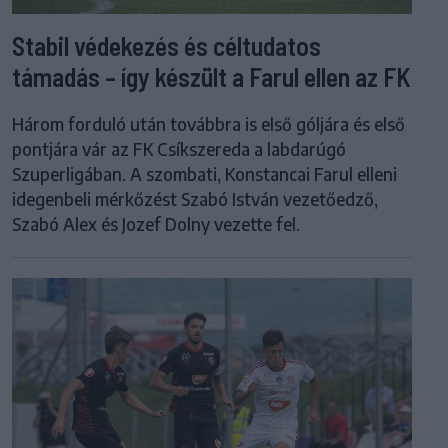
Stabil védekezés és céltudatos
támadás – így készült a Farul ellen az FK
Három forduló után továbbra is első góljára és első
pontjára vár az FK Csíkszereda a labdarúgó
Szuperligában. A szombati, Konstancai Farul elleni
idegenbeli mérkőzést Szabó István vezetőedző,
Szabó Alex és Jozef Dolny vezette fel.