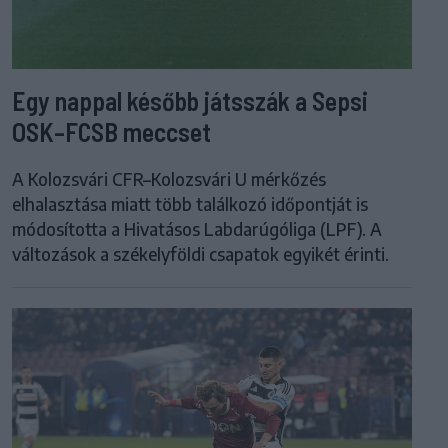
Egy nappal később játsszák a Sepsi
OSK–FCSB meccset
A Kolozsvári CFR–Kolozsvári U mérkőzés
elhalasztása miatt több találkozó időpontját is
módosította a Hivatásos Labdarúgóliga (LPF). A
változások a székelyföldi csapatok egyikét érinti.