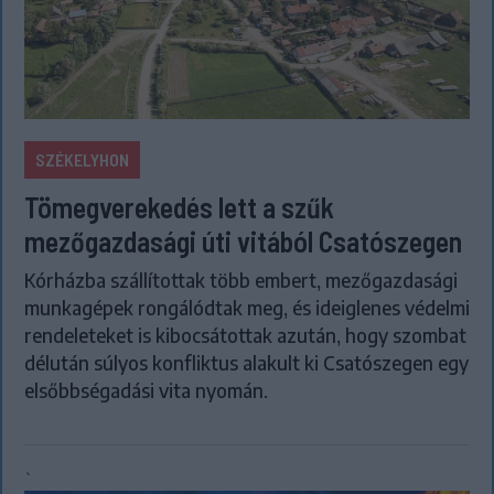
SZÉKELYHON
Tömegverekedés lett a szűk
mezőgazdasági úti vitából Csatószegen
Kórházba szállítottak több embert, mezőgazdasági
munkagépek rongálódtak meg, és ideiglenes védelmi
rendeleteket is kibocsátottak azután, hogy szombat
délután súlyos konfliktus alakult ki Csatószegen egy
elsőbbségadási vita nyomán.
`