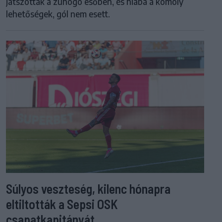
játszottak a zuhogó esőben, és hiába a komoly
lehetőségek, gól nem esett.
Súlyos veszteség, kilenc hónapra
eltiltották a Sepsi OSK
csapatkapitányát