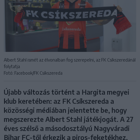
Albert Stahl ismét az élvonalban fog szerepelni, az FK Csíkszeredánál
folytatja
Fotó: Facebook/FK Csíkszereda
Újabb változás történt a Hargita megyei
klub keretében: az FK Csíkszereda a
közösségi médiában jelentette be, hogy
megszerezte Albert Stahl játékjogát. A 27
éves szélső a másodosztályú Nagyváradi
Bihar FC-től érkezik a piros-feketékhez.