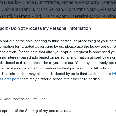
 Necula – Elena Dumitrache, Mihaela Alexandru, Diana M
 Gabriela Stanciu, Maria Șerban, Florentina Voicu, Alexan
 Duță, Ștefania Vlad, Elena Adam. Cserejátékosok: Andre
la Horhocea (kapusok), Maria Enciu, Elena Ungureanu, M
port -
Do Not Process My Personal Information
ntina Iacob, Gabrielea Arsene, Andreea Paraschiv.
to opt-out of the sale, sharing to third parties, or processing of your per
Heim Sára Zselyke – Pintea-Scurtu Denisa Annamária, Cris
formation for targeted advertising by us, please use the below opt-out s
Részeg Beáta, Lőrincz Kitti, Kádár Noémi, Kósa Réka, Zv
r selection. Please note that after your opt-out request is processed y
áll Vanda, Serbán Beáta, Cseke Melánia. Cserejátékosok: 
eing interest-based ads based on personal information utilized by us or
disclosed to third parties prior to your opt-out. You may separately opt-
), Csucsák Erzsébet, Benedek Kincső, Péter-Puskás Melind
losure of your personal information by third parties on the IAB’s list of
Szabó Júlia, Juhász Anett. Vezetőedző: Berkeczi Emőke.
. This information may also be disclosed by us to third parties on the
IA
hér Gergő.
Participants
that may further disclose it to other third parties.
k két mérkőzésén gólzáporos eredmények születtek: a
l 12–0-ra kiütötte a Bukaresti ACS Juniorult, míg az
l Data Processing Opt Outs
lexandria 13–2-re verte a Bukaresti Dinamo SK csapatát. 
na és a Bukaresti Rapid összecsapását későbbre halasztot
o opt-out of the Sharing of my personal data.