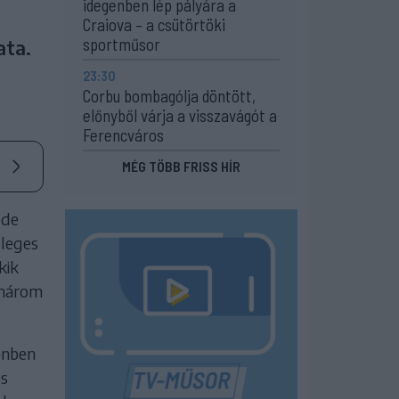
idegenben lép pályára a
Craiova – a csütörtöki
sportműsor
ata.
23:30
Corbu bombagólja döntött,
előnyből várja a visszavágót a
Ferencváros
MÉG TÖBB FRISS HÍR
 de
dleges
kik
 három
genben
es