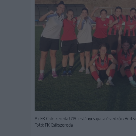
Az FK Csíkszereda U19-es lánycsapata és edzőik Bodz
Fotó: FK Csíkszereda