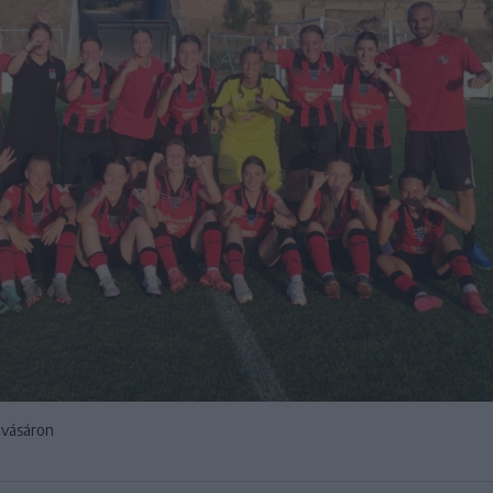
avásáron