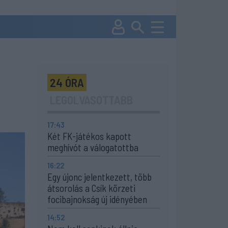
24 ÓRA
LEGOLVASOTTABB
17:43
Két FK-játékos kapott
meghívót a válogatottba
16:22
Egy újonc jelentkezett, több
átsorolás a Csík körzeti
focibajnokság új idényében
14:52