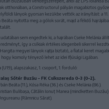
lután Buzăuban vendégszerepelt, ahol az LPS Iolanda Ba
ak otthonában, a Constructorul pályán magabiztos győz
elyföldi lányok gyorsan kezükbe vették az irányítást: a 11.
Beáta nyitotta meg a gólok sorát, majd a félidő hajrájáb
alált.
tudatában sem engedtek ki, a hajrában Cseke Melánia állí
redményt, így a csíkiak értékes idegenbeli sikerrel kezdt
Hargita megyei lányok rajtja biztató, a fiatal keret magab
e, hogy komoly tényező lehet az idei Ifjúsági Ligában.
a (U19), alapszakasz, 1. csoport, 1. forduló:
alaș Sőtér Buzău – FK Csíkszereda 0–3 (0–2).
bán Beáta (11.), Kósa Réka (36.) és Cseke Melánia (86.).
ristian Bulibașa, Cătălin Ionuț Manea (mindketten Buzău)
Ungureanu (Râmnicu Sărat).