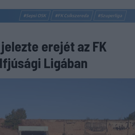
#Sepsi OSK
#FK Csíkszereda
#Szuperliga
 jelezte erejét az FK
Ifjúsági Ligában