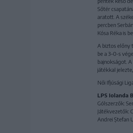
péntek késő dé
Sőtér csapatán
aratott. A szék
percben Serbán 
Kósa Réka is bet
A biztos előny 
be a 3–0-s vége
bajnokságot. A 
játékkal jelezt
Női Ifjúsági Lig
LPS Iolanda B
Gólszerzők: Ser
Játékvezetők: C
Andrei Ștefan 