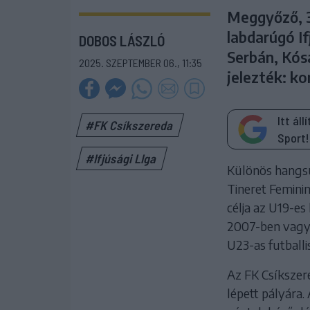
Meggyőző, 3
labdarúgó I
DOBOS LÁSZLÓ
Serbán, Kós
2025. SZEPTEMBER 06., 11:35
jelezték: ko
Itt ál
#FK Csíkszereda
Sport!
#Ifjúsági LIga
Különös hangsúl
Tineret Feminin
célja az U19-es
2007-ben vagy
U23-as futballis
Az FK Csíkszere
lépett pályára.