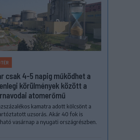
ŐTÉR
r csak 4-5 napig működhet a
lenlegi körülmények között a
rnavodai atomerőmű
zszázalékos kamatra adott kölcsönt a
artóztatott uzsorás. Akár 40 fok is
ható vasárnap a nyugati országrészben.