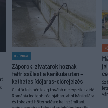
F
KRÓNIKA
Má
je
Záporok, zivatarok hoznak
ce
felfrissülést a kánikula után –
ét
kéthetes időjárás-előrejelzés
Szá
s
let
Csütörtök-péntekig tovább melegszik az idő
vár
Románia legtöbb régiójában, ahol kánikulára
és fokozott hőterhelésre kell számítani,
utána azonban fokozatos lehűlés kezdődik,