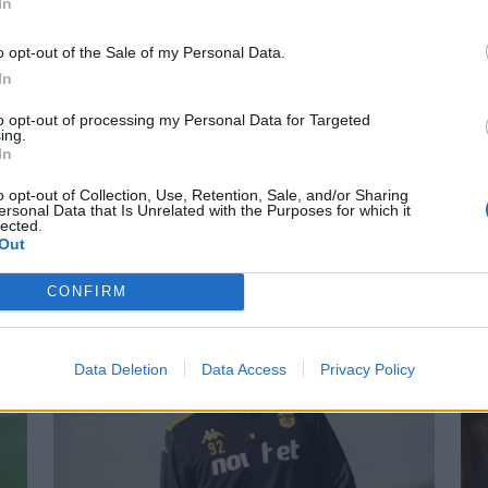
In
ulóban (szeptember 12., péntek) az FK Csíkszereda a Con
sét fogadja.
o opt-out of the Sale of my Personal Data.
In
 HOZZÁ!
to opt-out of processing my Personal Data for Targeted
ing.
In
o opt-out of Collection, Use, Retention, Sale, and/or Sharing
ersonal Data that Is Unrelated with the Purposes for which it
lected.
Out
CONFIRM
Data Deletion
Data Access
Privacy Policy