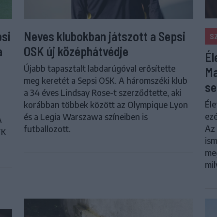
psi
Neves klubokban játszott a Sepsi
S
a
OSK új középhátvédje
Él
Újabb tapasztalt labdarúgóval erősítette
Ma
meg keretét a Sepsi OSK. A háromszéki klub
se
a 34 éves Lindsay Rose-t szerződtette, aki
Éle
korábban többek között az Olympique Lyon
ezé
és a Legia Warszawa színeiben is
A
Az 
futballozott.
FK
ism
meg
mil