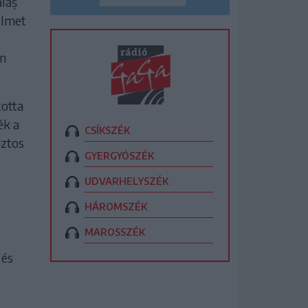
laș
elmet
an
totta
ék a
CSÍKSZÉK
iztos
GYERGYÓSZÉK
UDVARHELYSZÉK
HÁROMSZÉK
MAROSSZÉK
 és