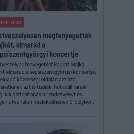
ZÉKELYHON
etveszélyesen megfenyegették
jkát, elmarad a
psiszentgyörgyi koncertje
tveszélyes fenyegetést kapott Majka,
rt elmarad a sepsiszentgyörgyi koncertje.
előadó közösségi oldalán azt írta,
eretlenek azt is tudják, hol szállnának
, kik biztosítanák a rendezvényt és
yen útvonalon közlekednének Erdélyben.