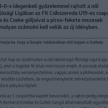
–0-s idegenbeli győzelemmel rajtolt a női
fjúsági Ligában az FK Csíkszereda U19-es csap
a és Cseke góljaival a piros-fekete mezesek
molyan számolni kell velük az új idényben.
líthatja be, hogy a Google-találatokban elöl legyen a Székely
yt kap az új idényben a női labdarúgó Ifjúsági Liga (Liga
), ahol a legjobb 16 klub méri össze erejét. A sorozat első
 korosztály versenyeztetése, vagyis azoké a játékosoké, a
 később születtek, de engedményként mérkőzésenként
ta is pályára léphet.
da az 1. csoportba kapott besorolást, a rajton pedig ide
 A Berkeczi Emőke és Gohér Gergő által irányított együtt