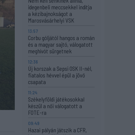
Nem kell senkinek állnia,
idegenbeli meccsekkel indítja
a kézibajnokságot a
Marosvásárhelyi VSK
13:57
Corbu góljától hangos a román
és a magyar sajtó, válogatott
meghívót sürgetnek
12:36
Új korszak a Sepsi OSK II-nél,
fiatalos hévvel épül a jövő
csapata
11:24
Székelyföldi játékosokkal
készül a női válogatott a
FOTE-ra
09:49
Hazai pályán játszik a CFR,