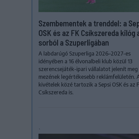
Szembementek a trenddel: a Se
OSK és az FK Csíkszereda kilóg 
sorból a Szuperligában
A labdarúgó Szuperliga 2026–2027-es
idényében a 16 élvonalbeli klub közül 13
szerencsejáték-ipari vállalatot jelenít meg
mezének legértékesebb reklámfelületén. 
kivételek közé tartozik a Sepsi OSK és az 
Csíkszereda is.
`